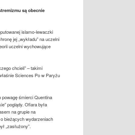
kstremizmu są obecnie
putowanej islamo-lewaczki
hronę jej „wykładu” na uczelni
eorii uczelni wychowujące
czego chcieli” – takimi
właśnie Sciences Po w Paryżu
ło powagę śmierci Quentina
e” poglądy. Ofiara była
zasem na grupie na
 o bieżących wydarzeniach
był „zasłużony”.