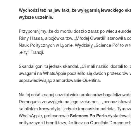
Wychodzi też na jaw fakt, że wylęgarnią lewackiego e
wyższe uczelnie.
Przypomnijmy, że do mordu doszło zaraz po wiecu eurode
Rimy Hassa, a bojówka tzw. „Młodej Gwardii” stanowiła oc
Nauk Politycznych w Lyonie. Wydziały „Science Po” to w t
„elity” Francji.
Skandal goni tu jednak skandal. „Ci mali naziści dostali to, 
uwagami na WhatsAppie podzieliło się dwóch profesorów 
usprawiedliwiając zamordowanie Quentina.
Na tej dość znanej uczelni wielu profesorów bagatelizowa
Deranque’a ze względu na jego rzekome… „neonazistowski
katolickim konwertytą i jedynie francuskim patriotą. Tymc
WhatsAppie, profesorowie
Sciences Po Paris
dyskutowali
politycznych i bronili tezy, że lincz na Quentinie Deranque 