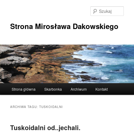
Przeskocz
Przeskocz
do
do
Szuka
tekstu
widgetów
Strona Mirosława Dakowskiego
Główne
Strona główna
Skarbonka
Archiwum
Kontakt
menu
ARCHIWA TAGU:
TUSKOIDALNI
Tuskoidalni od..jechali.