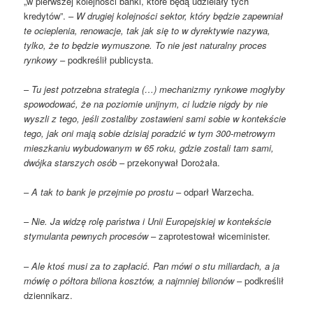
„w pierwszej kolejności banki, które będą udzielały tych
kredytów”. –
W drugiej kolejności sektor, który będzie zapewniał
te ocieplenia, renowacje, tak jak się to w dyrektywie nazywa,
tylko, że to będzie wymuszone. To nie jest naturalny proces
rynkowy
– podkreślił publicysta.
–
Tu jest potrzebna strategia (…) mechanizmy rynkowe mogłyby
spowodować, że na poziomie unijnym, ci ludzie nigdy by nie
wyszli z tego, jeśli zostaliby zostawieni sami sobie w kontekście
tego, jak oni mają sobie dzisiaj poradzić w tym 300-metrowym
mieszkaniu wybudowanym w 65 roku, gdzie zostali tam sami,
dwójka starszych osób
– przekonywał Dorożała.
–
A tak to bank je przejmie po prostu
– odparł Warzecha.
–
Nie. Ja widzę rolę państwa i Unii Europejskiej w kontekście
stymulanta pewnych procesów
– zaprotestował wiceminister.
–
Ale ktoś musi za to zapłacić. Pan mówi o stu miliardach, a ja
mówię o półtora biliona kosztów, a najmniej bilionów
– podkreślił
dziennikarz.