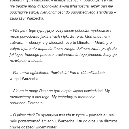
nie będzie mógł dysponować swoją własnością, jeżeli pan nie
podciągnie swojej nieruchomości do odpowiedniego standardu
–
zauważył Warzecha.
–
Wie pan, tego typu język oczywiście pobudza wyobraźnię i
może powodować jakiś strach i lęk, że teraz ktoś chce nam
zabrać…
– oburzył się wiceszef resortu klimatu. –
Mówimy o
całym systemie wsparcia finansowego, dofinansowań, przejścia
jakiegoś trudnego procesu, zaplanowania tego procesu, żeby go
rozwiązać w czasie.
–
Pan mówi ogólnikami. Powiedział Pan o 100 miliardach
–
wtrącił Warzecha.
–
Ale co ja mogę Panu na tym etapie więcej powiedzieć. My
rozmawiamy o idei tego. My jesteśmy w momencie…
–
opowiadał Dorożała.
–
O jakiej idei? Ta dyrektywa weszła w życie
– powiedział, nie
móc powstrzymać śmiechu, Warzecha. I tu do głosu na dłuższą
chwilę doszedł wiceminister: