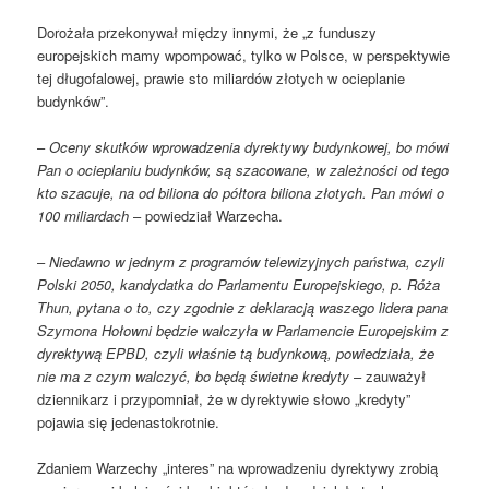
Dorożała przekonywał między innymi, że „z funduszy
europejskich mamy wpompować, tylko w Polsce, w perspektywie
tej długofalowej, prawie sto miliardów złotych w ocieplanie
budynków”.
–
Oceny skutków wprowadzenia dyrektywy budynkowej, bo mówi
Pan o ocieplaniu budynków, są szacowane, w zależności od tego
kto szacuje, na od biliona do półtora biliona złotych. Pan mówi o
100 miliardach
– powiedział Warzecha.
–
Niedawno w jednym z programów telewizyjnych państwa, czyli
Polski 2050, kandydatka do Parlamentu Europejskiego, p. Róża
Thun, pytana o to, czy zgodnie z deklaracją waszego lidera pana
Szymona Hołowni będzie walczyła w Parlamencie Europejskim z
dyrektywą EPBD, czyli właśnie tą budynkową, powiedziała, że
nie ma z czym walczyć, bo będą świetne kredyty
– zauważył
dziennikarz i przypomniał, że w dyrektywie słowo „kredyty”
pojawia się jedenastokrotnie.
Zdaniem Warzechy „interes” na wprowadzeniu dyrektywy zrobią