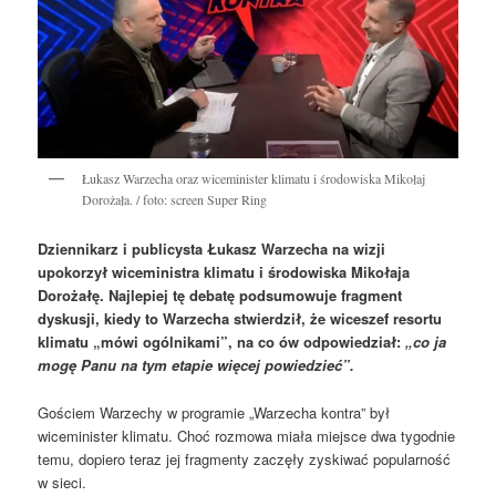
Łukasz Warzecha oraz wiceminister klimatu i środowiska Mikołaj
Dorożała. / foto: screen Super Ring
Dziennikarz i publicysta Łukasz Warzecha na wizji
upokorzył wiceministra klimatu i środowiska Mikołaja
Dorożałę. Najlepiej tę debatę podsumowuje fragment
dyskusji, kiedy to Warzecha stwierdził, że wiceszef resortu
klimatu „mówi ogólnikami”, na co ów odpowiedział:
„co ja
mogę Panu na tym etapie więcej powiedzieć”.
Gościem Warzechy w programie „Warzecha kontra” był
wiceminister klimatu. Choć rozmowa miała miejsce dwa tygodnie
temu, dopiero teraz jej fragmenty zaczęły zyskiwać popularność
w sieci.