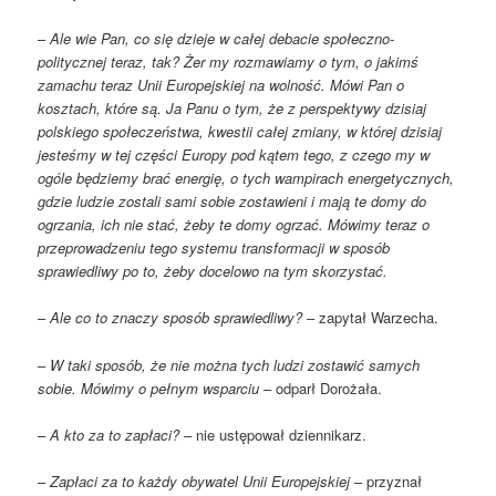
–
Ale wie Pan, co się dzieje w całej debacie społeczno-
politycznej teraz, tak? Żer my rozmawiamy o tym, o jakimś
zamachu teraz Unii Europejskiej na wolność. Mówi Pan o
kosztach, które są. Ja Panu o tym, że z perspektywy dzisiaj
polskiego społeczeństwa, kwestii całej zmiany, w której dzisiaj
jesteśmy w tej części Europy pod kątem tego, z czego my w
ogóle będziemy brać energię, o tych wampirach energetycznych,
gdzie ludzie zostali sami sobie zostawieni i mają te domy do
ogrzania, ich nie stać, żeby te domy ogrzać. Mówimy teraz o
przeprowadzeniu tego systemu transformacji w sposób
sprawiedliwy po to, żeby docelowo na tym skorzystać.
–
Ale co to znaczy sposób sprawiedliwy?
– zapytał Warzecha.
–
W taki sposób, że nie można tych ludzi zostawić samych
sobie. Mówimy o pełnym wsparciu
– odparł Dorożała.
–
A kto za to zapłaci?
– nie ustępował dziennikarz.
–
Zapłaci za to każdy obywatel Unii Europejskiej
– przyznał