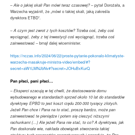
–
Ale o jakiej skali Pan mówi teraz czasowej?
– pytał Dorożała, a
Warzecha wyjaśnił, że „mówi o takiej skali, jaką zakreśla
dyrektora ETBD”.
–
A czym jest zwrot z tych kosztów? Trzeba coś, żeby coś
wyciągnąć, żeby z tej inwestycji coś wyciągnąć, trzeba coś
zainwestować
– brnął dalej wiceminister.
https://nczas.info/2024/06/22/proste-pytanie-pokonalo-klimatyste-
warzecha-masakruje-ministra-video/embed/#?
secret=aW1LMNJbNv#?secret=JOHuBxKurQ
Pan płaci, pani płaci…
–
Eksperci szacują w tej chwili, że dostosowanie domu
wybudowanego w standardach sprzed około 10 lat do standardów
dyrektywy EPBD to jest koszt rzędu 200-300 tysięcy złotych.
Jeżeli Pan chce i Pana na to stać, proszę bardzo, może pan
zainwestować te pieniądze i potem się cieszyć niższymi
rachunkami (…) Ale jeżeli Pana nie stać, to co? A dyrektywa, jak
Pan doskonale wie, nakłada obowiązek stworzenia takiej
struktury tych paszportów energetycznych i powoduje, że Pan