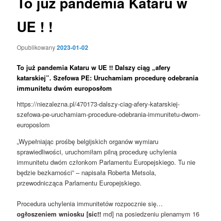
To już pandemia Kataru w
UE ! !
Opublikowany
2023-01-02
To już pandemia Kataru w UE !! Dalszy ciąg „afery
katarskiej”. Szefowa PE: Uruchamiam procedurę odebrania
immunitetu dwóm europosłom
https://niezalezna.pl/470173-dalszy-ciag-afery-katarskiej-
szefowa-pe-uruchamiam-procedure-odebrania-immunitetu-dwom-
europoslom
„Wypełniając prośbę belgijskich organów wymiaru
sprawiedliwości, uruchomiłam pilną procedurę uchylenia
immunitetu dwóm członkom Parlamentu Europejskiego. Tu nie
będzie bezkarności” – napisała Roberta Metsola,
przewodnicząca Parlamentu Europejskiego.
Procedura uchylenia immunitetów rozpocznie się…
ogłoszeniem wniosku
[sic!!
md] na posiedzeniu plenarnym 16