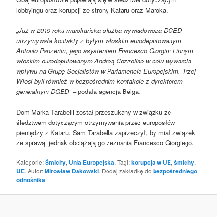
lobbyingu oraz korupcji ze strony Kataru oraz Maroka.
„Już w 2019 roku marokańska służba wywiadowcza DGED
utrzymywała kontakty z byłym włoskim eurodeputowanym
Antonio Panzerim, jego asystentem Francesco Giorgim i innym
włoskim eurodeputowanym Andreą Cozzolino w celu wywarcia
wpływu na Grupę Socjalistów w Parlamencie Europejskim. Trzej
Włosi byli również w bezpośrednim kontakcie z dyrektorem
generalnym DGED”
– podała agencja Belga.
Dom Marka Tarabelli został przeszukany w związku ze
śledztwem dotyczącym otrzymywania przez europosłów
pieniędzy z Kataru. Sam Tarabella zaprzeczył, by miał związek
ze sprawą, jednak obciążają go zeznania Francesco Giorgiego.
Kategorie:
Śmichy
,
Unia Europejska
. Tagi:
korupcja w UE
,
śmichy
,
UE
. Autor:
Mirosław Dakowski
. Dodaj zakładkę do
bezpośredniego
odnośnika
.