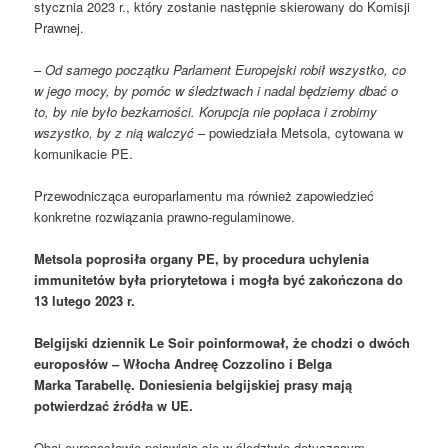
stycznia 2023 r., który zostanie następnie skierowany do Komisji
Prawnej.
– Od samego początku Parlament Europejski robił wszystko, co
w jego mocy, by pomóc w śledztwach i nadal będziemy dbać o
to, by nie było bezkarności. Korupcja nie popłaca i zrobimy
wszystko, by z nią walczyć
– powiedziała Metsola, cytowana w
komunikacie PE.
Przewodnicząca europarlamentu ma również zapowiedzieć
konkretne rozwiązania prawno-regulaminowe.
Metsola poprosiła organy PE, by procedura uchylenia
immunitetów była priorytetowa i mogła być zakończona do
13 lutego 2023 r.
Belgijski dziennik Le Soir poinformował, że chodzi o dwóch
europosłów – Włocha Andreę Cozzolino i Belga
Marka Tarabellę. Doniesienia belgijskiej prasy mają
potwierdzać źródła w UE.
Obaj europosłowie pojawiają się w śledztwie dotyczącym