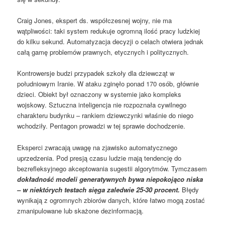
Craig Jones, ekspert ds. współczesnej wojny, nie ma
wątpliwości: taki system redukuje ogromną ilość pracy ludzkiej
do kilku sekund. Automatyzacja decyzji o celach otwiera jednak
całą gamę problemów prawnych, etycznych i politycznych.
Kontrowersje budzi przypadek szkoły dla dziewcząt w
południowym Iranie. W ataku zginęło ponad 170 osób, głównie
dzieci. Obiekt był oznaczony w systemie jako kompleks
wojskowy. Sztuczna inteligencja nie rozpoznała cywilnego
charakteru budynku – rankiem dziewczynki właśnie do niego
wchodziły. Pentagon prowadzi w tej sprawie dochodzenie.
Eksperci zwracają uwagę na zjawisko automatycznego
uprzedzenia. Pod presją czasu ludzie mają tendencję do
bezrefleksyjnego akceptowania sugestii algorytmów. Tymczasem
dokładność modeli generatywnych bywa niepokojąco niska
– w niektórych testach sięga zaledwie 25-30 procent.
Błędy
wynikają z ogromnych zbiorów danych, które łatwo mogą zostać
zmanipulowane lub skażone dezinformacją.