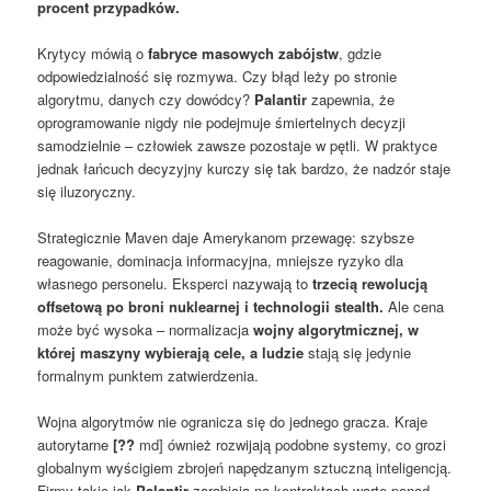
procent przypadków.
Krytycy mówią o
fabryce masowych zabójstw
, gdzie
odpowiedzialność się rozmywa. Czy błąd leży po stronie
algorytmu, danych czy dowódcy?
Palantir
zapewnia, że
oprogramowanie nigdy nie podejmuje śmiertelnych decyzji
samodzielnie – człowiek zawsze pozostaje w pętli. W praktyce
jednak łańcuch decyzyjny kurczy się tak bardzo, że nadzór staje
się iluzoryczny.
Strategicznie Maven daje Amerykanom przewagę: szybsze
reagowanie, dominacja informacyjna, mniejsze ryzyko dla
własnego personelu. Eksperci nazywają to
trzecią rewolucją
offsetową po broni nuklearnej i technologii stealth.
Ale cena
może być wysoka – normalizacja
wojny algorytmicznej, w
której maszyny wybierają cele, a ludzie
stają się jedynie
formalnym punktem zatwierdzenia.
Wojna algorytmów nie ogranicza się do jednego gracza. Kraje
autorytarne
[??
md] ównież rozwijają podobne systemy, co grozi
globalnym wyścigiem zbrojeń napędzanym sztuczną inteligencją.
Firmy takie jak
Palantir
zarabiają na kontraktach warte ponad