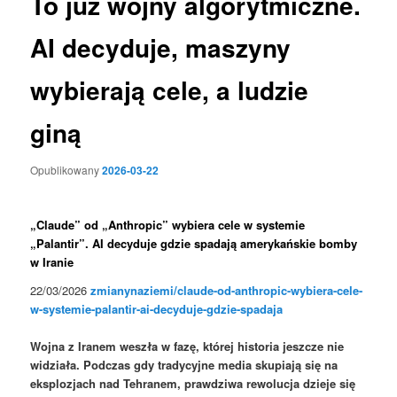
To już wojny algorytmiczne.
AI decyduje, maszyny
wybierają cele, a ludzie
giną
Opublikowany
2026-03-22
„Claude” od „Anthropic” wybiera cele w systemie
„Palantir”. AI decyduje gdzie spadają amerykańskie bomby
w Iranie
22/03/2026
zmianynaziemi/claude-od-anthropic-wybiera-cele-
w-systemie-palantir-ai-decyduje-gdzie-spadaja
Wojna z Iranem weszła w fazę, której historia jeszcze nie
widziała. Podczas gdy tradycyjne media skupiają się na
eksplozjach nad Tehranem, prawdziwa rewolucja dzieje się