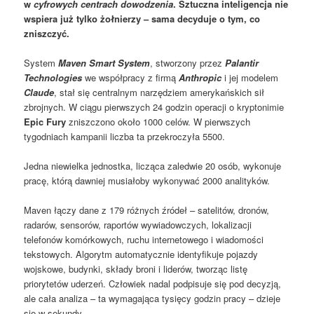
w
cyfrowych centrach dowodzenia
. Sztuczna inteligencja nie
wspiera już tylko żołnierzy – sama decyduje o tym, co
zniszczyć.
System
Maven Smart System
, stworzony przez
Palantir
Technologies
we współpracy z firmą
Anthropic
i jej modelem
Claude
, stał się centralnym narzędziem amerykańskich sił
zbrojnych. W ciągu pierwszych 24 godzin operacji o kryptonimie
Epic Fury
zniszczono około 1000 celów. W pierwszych
tygodniach kampanii liczba ta przekroczyła 5500.
Jedna niewielka jednostka, licząca zaledwie 20 osób, wykonuje
pracę, którą dawniej musiałoby wykonywać 2000 analityków.
Maven łączy dane z 179 różnych źródeł – satelitów, dronów,
radarów, sensorów, raportów wywiadowczych, lokalizacji
telefonów komórkowych, ruchu internetowego i wiadomości
tekstowych. Algorytm automatycznie identyfikuje pojazdy
wojskowe, budynki, składy broni i liderów, tworząc listę
priorytetów uderzeń. Człowiek nadal podpisuje się pod decyzją,
ale cała analiza – ta wymagająca tysięcy godzin pracy – dzieje
się w sekundy.