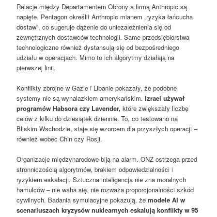
Relacje między Departamentem Obrony a firmą Anthropic są
napięte. Pentagon określił Anthropic mianem „ryzyka łańcucha
dostaw”, co sugeruje dążenie do uniezależnienia się od
zewnętrznych dostawców technologii. Same przedsiębiorstwa
technologiczne również dystansują się od bezpośredniego
udziału w operacjach. Mimo to ich algorytmy działają na
pierwszej linii.
Konflikty zbrojne w Gazie i Libanie pokazały, że podobne
systemy nie są wynalazkiem amerykańskim.
Izrael używał
programów Habsora czy Lavender,
które zwiększały liczbę
celów z kilku do dziesiątek dziennie. To, co testowano na
Bliskim Wschodzie, staje się wzorcem dla przyszłych operacji –
również wobec Chin czy Rosji.
Organizacje międzynarodowe biją na alarm. ONZ ostrzega przed
stronniczością algorytmów, brakiem odpowiedzialności i
ryzykiem eskalacji. Sztuczna inteligencja nie zna moralnych
hamulców – nie waha się, nie rozważa proporcjonalności szkód
cywilnych. Badania symulacyjne pokazują, że
modele AI w
scenariuszach kryzysów nuklearnych eskalują konflikty w 95