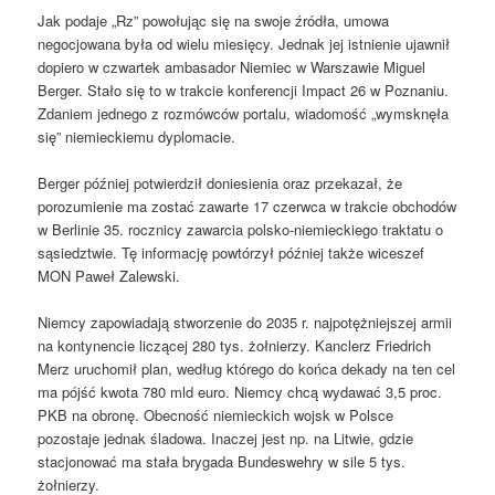
Jak podaje „Rz” powołując się na swoje źródła, umowa
negocjowana była od wielu miesięcy. Jednak jej istnienie ujawnił
dopiero w czwartek ambasador Niemiec w Warszawie Miguel
Berger. Stało się to w trakcie konferencji Impact 26 w Poznaniu.
Zdaniem jednego z rozmówców portalu, wiadomość „wymsknęła
się” niemieckiemu dyplomacie.
Berger później potwierdził doniesienia oraz przekazał, że
porozumienie ma zostać zawarte 17 czerwca w trakcie obchodów
w Berlinie 35. rocznicy zawarcia polsko-niemieckiego traktatu o
sąsiedztwie. Tę informację powtórzył później także wiceszef
MON Paweł Zalewski.
Niemcy zapowiadają stworzenie do 2035 r. najpotężniejszej armii
na kontynencie liczącej 280 tys. żołnierzy. Kanclerz Friedrich
Merz uruchomił plan, według którego do końca dekady na ten cel
ma pójść kwota 780 mld euro. Niemcy chcą wydawać 3,5 proc.
PKB na obronę. Obecność niemieckich wojsk w Polsce
pozostaje jednak śladowa. Inaczej jest np. na Litwie, gdzie
stacjonować ma stała brygada Bundeswehry w sile 5 tys.
żołnierzy.