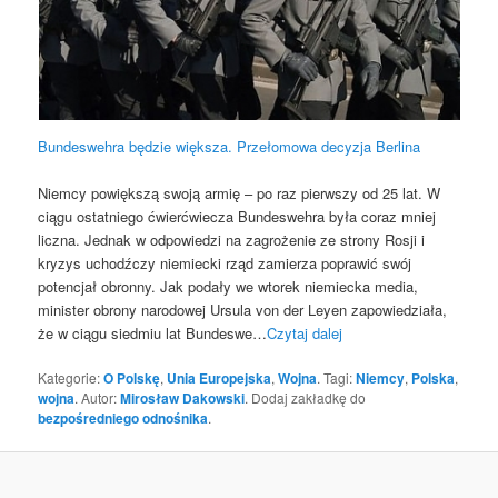
Bundeswehra będzie większa. Przełomowa decyzja Berlina
Niemcy powiększą swoją armię – po raz pierwszy od 25 lat. W
ciągu ostatniego ćwierćwiecza Bundeswehra była coraz mniej
liczna. Jednak w odpowiedzi na zagrożenie ze strony Rosji i
kryzys uchodźczy niemiecki rząd zamierza poprawić swój
potencjał obronny. Jak podały we wtorek niemiecka media,
minister obrony narodowej Ursula von der Leyen zapowiedziała,
że w ciągu siedmiu lat Bundeswe…
Czytaj dalej
Kategorie:
O Polskę
,
Unia Europejska
,
Wojna
. Tagi:
Niemcy
,
Polska
,
wojna
. Autor:
Mirosław Dakowski
. Dodaj zakładkę do
bezpośredniego odnośnika
.