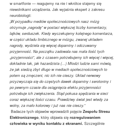
w smartfonie — reagujemy na nie i wkrótce stajemy się
niewolnikami urządzenia. Jak wyjaśnia ekspert z zakresu
neurobiologii:
„W przypadku mediów społecznościowych nasz mózg
otrzymuje „nagrodę” w postaci większej liczby komentarzy,
lajków, serduszek. Kiedy wyczekujemy kolejnego komentarza,
w części układu limbicznego w mózgu, zwanej układem
nagrody, wydziela się więcej dopaminy i odczuwamy
przyjemność. Na początku zadowala nas mała ilość tych
„przyjemności”, ale z czasem potrzebujemy ich więcej i więcej,
dokładnie tak, jak hazardzista (…) Młodzi ludzie sami mówią,
że jak siedzą zbyt długo w mediach społecznościowych to
potem są zmęczeni, nic ich nie cieszy. Układ nerwowy
przyzwyczaja się do częstych dawek dopaminy i serotoniny i
po pewnym czasie dla osiągnięcia efektu przyjemności
potrzebuje ich zwiększenia. Stąd pokusa spędzania w sieci
coraz większej ilości czasu. Prawdziwy świat jest wtedy za
wolny, za mało kolorowy i już nas nie cieszy.”
Badacze tych objawów wprowadzili pojęcie
Zespołu Stresu
Elektronicznego
, który objawia się
rozregulowaniem
człowieka w wyniku kontaktu z ekranami.
Szczególnie