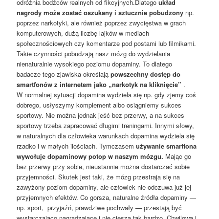
odróżnia bodźców realnych od fikcyjnych.Dlatego
układ
nagrody może zostać oszukany i sztucznie pobudzony
np.
poprzez narkotyki, ale również poprzez zwycięstwa w grach
komputerowych, dużą liczbę lajków w mediach
społecznościowych czy komentarze pod postami lub filmikami.
Takie czynności pobudzają nasz mózg do wydzielania
nienaturalnie wysokiego poziomu dopaminy. To dlatego
badacze tego zjawiska określają
powszechny dostęp do
smartfonów z internetem jako „narkotyk na kliknięcie”
.
W normalnej sytuacji dopamina wydziela się np. gdy zjemy coś
dobrego, usłyszymy komplement albo osiągniemy sukces
sportowy. Nie można jednak jeść bez przerwy, a na sukces
sportowy trzeba zapracować długimi treningami. Innymi słowy,
w naturalnych dla człowieka warunkach dopamina wydziela się
rzadko i w małych ilościach. Tymczasem
używanie smartfona
wywołuje dopaminowy potop w naszym mózgu.
Mając go
bez przerwy przy sobie, nieustannie można dostarczać sobie
przyjemności. Skutek jest taki, że mózg przestraja się na
zawyżony poziom dopaminy, ale człowiek nie odczuwa już jej
przyjemnych efektów. Co gorsza, naturalne źródła dopaminy —
np. sport, przyjaźń, prawdziwe pochwały — przestają być
wystarczająco nagradzające i nie cieszą tak bardzo. Chwilową i