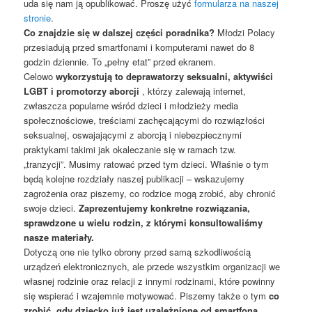
uda się nam ją opublikować. Proszę użyć
formularza na naszej
stronie
.
Co znajdzie się w dalszej części poradnika?
Młodzi Polacy
przesiadują przed smartfonami i komputerami nawet do 8
godzin dziennie. To „pełny etat” przed ekranem.
Celowo
wykorzystują to deprawatorzy seksualni, aktywiści
LGBT i promotorzy aborcji
, którzy zalewają internet,
zwłaszcza popularne wśród dzieci i młodzieży media
społecznościowe, treściami zachęcającymi do rozwiązłości
seksualnej, oswajającymi z aborcją i niebezpiecznymi
praktykami takimi jak okaleczanie się w ramach tzw.
„tranzycji”. Musimy ratować przed tym dzieci. Właśnie o tym
będą kolejne rozdziały naszej publikacji – wskazujemy
zagrożenia oraz piszemy, co rodzice mogą zrobić, aby chronić
swoje dzieci.
Zaprezentujemy konkretne rozwiązania,
sprawdzone u wielu rodzin, z którymi konsultowaliśmy
nasze materiały.
Dotyczą one nie tylko obrony przed samą szkodliwością
urządzeń elektronicznych, ale przede wszystkim organizacji we
własnej rodzinie oraz relacji z innymi rodzinami, które powinny
się wspierać i wzajemnie motywować. Piszemy także o tym
co
zrobić, gdy dziecko już jest uzależnione od smartfona
,