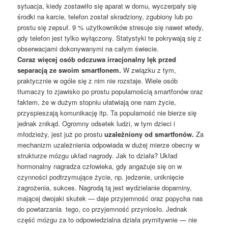
sytuacja, kiedy zostawiło się aparat w domu, wyczerpały się
środki na karcie, telefon został skradziony, zgubiony lub po
prostu się zepsuł. 9 % użytkowników stresuje się nawet wtedy,
gdy telefon jest tylko wyłączony. Statystyki te pokrywają się z
obserwacjami dokonywanymi na całym świecie.
Coraz więcej osób odczuwa irracjonalny lęk przed
separacją ze swoim smartfonem.
W związku z tym,
praktycznie w ogóle się z nim nie rozstaje. Wiele osób
tłumaczy to zjawisko po prostu popularnością smartfonów oraz
faktem, że w dużym stopniu ułatwiają one nam życie,
przyspieszają komunikację itp. Ta popularność nie bierze się
jednak znikąd. Ogromny odsetek ludzi, w tym dzieci i
młodzieży, jest już po prostu
uzależniony od smartfonów.
Za
mechanizm uzależnienia odpowiada w dużej mierze obecny w
strukturze mózgu układ nagrody. Jak to działa? Układ
hormonalny nagradza człowieka, gdy angażuje się on w
czynności podtrzymujące życie, np. jedzenie, uniknięcie
zagrożenia, sukces. Nagrodą tą jest wydzielanie dopaminy,
mającej dwojaki skutek — daje przyjemność oraz popycha nas
do powtarzania tego, co przyjemność przyniosło. Jednak
część mózgu za to odpowiedzialna działa prymitywnie — nie