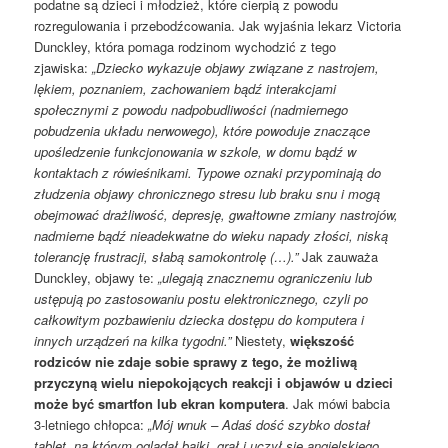
podatne są dzieci i młodzież, które cierpią z powodu
rozregulowania i przebodźcowania. Jak wyjaśnia lekarz Victoria
Dunckley, która pomaga rodzinom wychodzić z tego
zjawiska:
„Dziecko wykazuje objawy związane z nastrojem,
lękiem, poznaniem, zachowaniem bądź interakcjami
społecznymi z powodu nadpobudliwości (nadmiernego
pobudzenia układu nerwowego), które powoduje znaczące
upośledzenie funkcjonowania w szkole, w domu bądź w
kontaktach z rówieśnikami. Typowe oznaki przypominają do
złudzenia objawy chronicznego stresu lub braku snu i mogą
obejmować drażliwość, depresję, gwałtowne zmiany nastrojów,
nadmierne bądź nieadekwatne do wieku napady złości, niską
tolerancję frustracji, słabą samokontrolę (…).”
Jak zauważa
Dunckley, objawy te:
„ulegają znacznemu ograniczeniu lub
ustępują po zastosowaniu postu elektronicznego, czyli po
całkowitym pozbawieniu dziecka dostępu do komputera i
innych urządzeń na kilka tygodni.”
Niestety,
większość
rodziców nie zdaje sobie sprawy z tego, że możliwą
przyczyną wielu niepokojących reakcji i objawów u dzieci
może być smartfon lub ekran komputera
. Jak mówi babcia
3-letniego chłopca:
„Mój wnuk – Adaś dość szybko dostał
tablet, na którym oglądał bajki, grał i uczył się angielskiego.