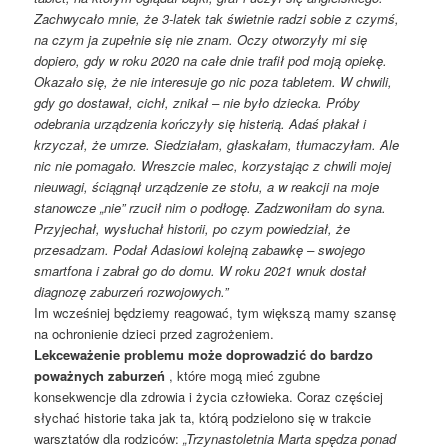
Zachwycało mnie, że 3-latek tak świetnie radzi sobie z czymś,
na czym ja zupełnie się nie znam. Oczy otworzyły mi się
dopiero, gdy w roku 2020 na całe dnie trafił pod moją opiekę.
Okazało się, że nie interesuje go nic poza tabletem. W chwili,
gdy go dostawał, cichł, znikał – nie było dziecka. Próby
odebrania urządzenia kończyły się histerią. Adaś płakał i
krzyczał, że umrze. Siedziałam, głaskałam, tłumaczyłam. Ale
nic nie pomagało. Wreszcie malec, korzystając z chwili mojej
nieuwagi, ściągnął urządzenie ze stołu, a w reakcji na moje
stanowcze „nie” rzucił nim o podłogę. Zadzwoniłam do syna.
Przyjechał, wysłuchał historii, po czym powiedział, że
przesadzam. Podał Adasiowi kolejną zabawkę – swojego
smartfona i zabrał go do domu. W roku 2021 wnuk dostał
diagnozę zaburzeń rozwojowych.”
Im wcześniej będziemy reagować, tym większą mamy szansę
na ochronienie dzieci przed zagrożeniem.
Lekceważenie problemu może doprowadzić do bardzo
poważnych zaburzeń
, które mogą mieć zgubne
konsekwencje dla zdrowia i życia człowieka. Coraz częściej
słychać historie taka jak ta, którą podzielono się w trakcie
warsztatów dla rodziców:
„Trzynastoletnia Marta spędza ponad