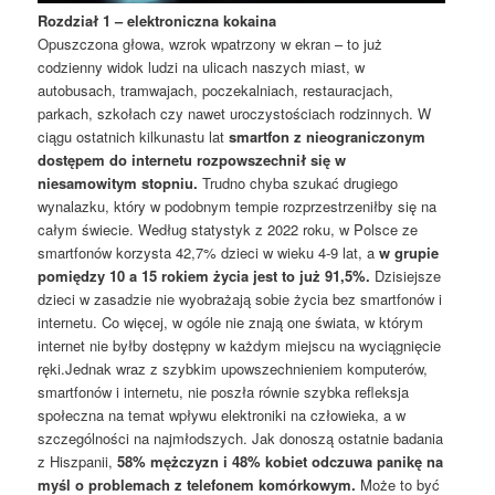
Rozdział 1 – elektroniczna kokaina
Opuszczona głowa, wzrok wpatrzony w ekran – to już
codzienny widok ludzi na ulicach naszych miast, w
autobusach, tramwajach, poczekalniach, restauracjach,
parkach, szkołach czy nawet uroczystościach rodzinnych. W
ciągu ostatnich kilkunastu lat
smartfon z nieograniczonym
dostępem do internetu rozpowszechnił się w
niesamowitym stopniu.
Trudno chyba szukać drugiego
wynalazku, który w podobnym tempie rozprzestrzeniłby się na
całym świecie. Według statystyk z 2022 roku, w Polsce ze
smartfonów korzysta 42,7% dzieci w wieku 4-9 lat, a
w grupie
pomiędzy 10 a 15 rokiem życia jest to już 91,5%.
Dzisiejsze
dzieci w zasadzie nie wyobrażają sobie życia bez smartfonów i
internetu. Co więcej, w ogóle nie znają one świata, w którym
internet nie byłby dostępny w każdym miejscu na wyciągnięcie
ręki.Jednak wraz z szybkim upowszechnieniem komputerów,
smartfonów i internetu, nie poszła równie szybka refleksja
społeczna na temat wpływu elektroniki na człowieka, a w
szczególności na najmłodszych. Jak donoszą ostatnie badania
z Hiszpanii,
58% mężczyzn i 48% kobiet odczuwa panikę na
myśl o problemach z telefonem komórkowym.
Może to być