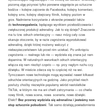
pozorną ulgę przynosi tylko ponowne sięgnięcie po sztuczne
bodźce – kolejne zajrzenie do Facebooka, kolejny komentarz,
kolejny sms, kolejny obejrzany filmik, kolejny poziom w
grze. Nadmierne korzystanie z ekranów prowadzi także
do
technowypalenia
, będącego wynikiem przebodźcowania i
zwiększonej produkcji adrenaliny. Jak to się dzieje? Znaczenie
ma tu tzw. odruch orientacyjny — nasz mózg cały czas
skanuje otoczenie, by w razie zagrożenia wyprodukować
adrenalinę, dzięki której możemy walczyć z
niebezpieczeństwem lub przed nim uciekać. Po uniknięciu
zagrożenia — realnego lub nie — wydziela się znana już nam
dopamina. W naturalnych warunkach odruch orientacyjny
włącza się nam niezbyt często — np. przy nagłym ruchu czy
dźwięku. W mieście zdarza się to częściej niż na wsi.
Tymczasem nowe technologie mogą wyzwalać nawet kilkaset
odruchów orientacyjnych na godzinę. Jako przykład niech
posłuży choćby niezwykle popularny wśród nastolatków
TikTok, w którym nie ma ani chwili zatrzymania — co chwila
nowy filmik, nowa scena, nowa sceneria, nowe dźwięki.
Efekt?
Bez przerwy wydziela się adrenalina i jesteśmy non
stop sztucznie pobudzeni
. Tak samo działają powiadomienia