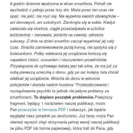
9 godzin dziennie wpatrzona w ekran smartfona. Potrafi nie
wychodzić z pokoju przez trzy dni. Może przez ten czas nie
spać, nie jeść, nie myć się. Nie wypełnia swoich obowiązków –
ani domowych, ani szkolnych. Zamknęła się w sobie. Kiedyś
zwierzała się siostrze, ciągle przesiadywała w szkółce
jeździeckiej – trenowała, jeździła na zawody, odnosiła
sukcesy. Z dnia na dzień smartfon zaczął wypełniać jej cały
czas. Straciła zainteresowanie jazdą konną, nie spotyka się z
koleżankami. Próby odebrania jej urządzenia kończą się
napadami złości, rzucaniem i niszczeniem przedmiotów.
Przywiązanie do cyfrowego świata jest tak silne, że ma już za
sobą pierwszą ucieczkę z domu, gdy po raz kolejny tata chciał
odebrać jej urządzenie. Wróciła do domu w eskorcie
policjantów i dostała nadzór kuratora.”
Przebodźcowanie i
rozregulowanie psychiki to jednak nie jedyne problemy ze
smartfonami.
To dopiero początek problemów.
Powyższy
fragment, będący 1 rozdziałem naszej publikacji, może
Pan
przeczytać w formacie PDF
i zobaczyć, jak będzie
wyglądał nasz poradnik po ukończeniu. Już teraz może Pan
również wyrazić chęć otrzymania pełnej wersji naszej publikacji
(w pliku PDF lub formie papierowej), która trafi do Pana, gdy