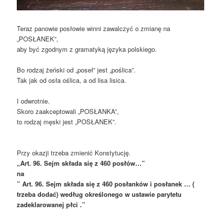
Teraz panowie posłowie winni zawalczyć o zmianę na
„POSŁANEK”,
aby być zgodnym z gramatyką języka polskiego.
Bo rodzaj żeński od „poseł” jest „poślica”.
Tak jak od osła oślica, a od lisa lisica.
I odwrotnie.
Skoro zaakceptowali „POSŁANKA”,
to rodzaj męski jest „POSŁANEK”.
Przy okazji trzeba zmienić Konstytucję.
„Art. 96. Sejm składa się z 460 posłów…”
na
” Art. 96. Sejm składa się z 460 posłanków i posłanek … (
trzeba dodać) według określonego w ustawie parytetu
zadeklarowanej płci .”