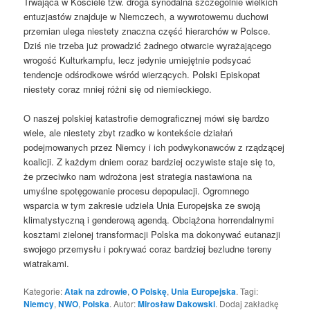
Trwająca w Kościele tzw. droga synodalna szczególnie wielkich
entuzjastów znajduje w Niemczech, a wywrotowemu duchowi
przemian ulega niestety znaczna część hierarchów w Polsce.
Dziś nie trzeba już prowadzić żadnego otwarcie wyrażającego
wrogość Kulturkampfu, lecz jedynie umiejętnie podsycać
tendencje odśrodkowe wśród wierzących. Polski Episkopat
niestety coraz mniej różni się od niemieckiego.
O naszej polskiej katastrofie demograficznej mówi się bardzo
wiele, ale niestety zbyt rzadko w kontekście działań
podejmowanych przez Niemcy i ich podwykonawców z rządzącej
koalicji. Z każdym dniem coraz bardziej oczywiste staje się to,
że przeciwko nam wdrożona jest strategia nastawiona na
umyślne spotęgowanie procesu depopulacji. Ogromnego
wsparcia w tym zakresie udziela Unia Europejska ze swoją
klimatystyczną i genderową agendą. Obciążona horrendalnymi
kosztami zielonej transformacji Polska ma dokonywać eutanazji
swojego przemysłu i pokrywać coraz bardziej bezludne tereny
wiatrakami.
Kategorie:
Atak na zdrowie
,
O Polskę
,
Unia Europejska
. Tagi:
Niemcy
,
NWO
,
Polska
. Autor:
Mirosław Dakowski
. Dodaj zakładkę