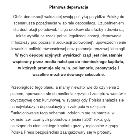
Planowa deprawacja
Obóz demokracji walczącej swoją polityką przybliża Polskę do
scenariusza popadnięcia w spiralę depopulacji. Uzupełnieniem
dla destrukcji porodówek i cięć środków dla służby zdrowia są
także wysiłki na rzecz pełnej legalizacji aborcji, deprawacja
młodzieży pod pozorami „edukacji zdrowotnej”, upowszechnienie
lewackiej polityki równościowej oraz promocja tęczowej ideologii.
W tych depopulacyjnych wysiłkach rząd jest nieustannie
wspierany przez media należące do niemieckiego kapitału,
w których promuje się m.in. poliamorię, prostytucję i
wszelkie możliwe dewiacje seksualne.
Przebiegłość tego planu, a mamy niewątpliwie do czynienia z
planem, sprowadza się do nasilenia kryzysu i zamętu w warstwie
obyczajowej oraz kulturowej, w sytuacji gdy Polska znalazła się
na największym depopulacyjnym zakręcie w dziejach.
Funkcjonowanie tego schematu odsłoniło się najbardziej w
okresie tzw. czarnych protestów z jesieni 2021 roku, gdy
należące do niemieckiego kapitału gazety regionalne z grupy
Polska Press bezpośrednio zaangażowały się w protesty,