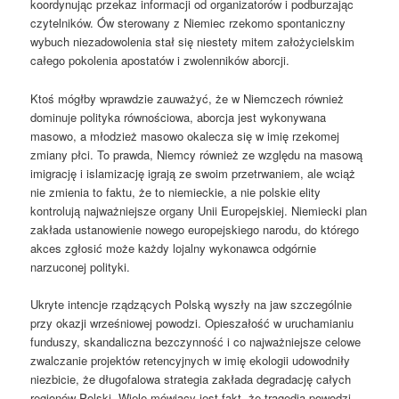
koordynując przekaz informacji od organizatorów i podburzając
czytelników. Ów sterowany z Niemiec rzekomo spontaniczny
wybuch niezadowolenia stał się niestety mitem założycielskim
całego pokolenia apostatów i zwolenników aborcji.
Ktoś mógłby wprawdzie zauważyć, że w Niemczech również
dominuje polityka równościowa, aborcja jest wykonywana
masowo, a młodzież masowo okalecza się w imię rzekomej
zmiany płci. To prawda, Niemcy również ze względu na masową
imigrację i islamizację igrają ze swoim przetrwaniem, ale wciąż
nie zmienia to faktu, że to niemieckie, a nie polskie elity
kontrolują najważniejsze organy Unii Europejskiej. Niemiecki plan
zakłada ustanowienie nowego europejskiego narodu, do którego
akces zgłosić może każdy lojalny wykonawca odgórnie
narzuconej polityki.
Ukryte intencje rządzących Polską wyszły na jaw szczególnie
przy okazji wrześniowej powodzi. Opieszałość w uruchamianiu
funduszy, skandaliczna bezczynność i co najważniejsze celowe
zwalczanie projektów retencyjnych w imię ekologii udowodniły
niezbicie, że długofalowa strategia zakłada degradację całych
regionów Polski. Wiele mówiący jest fakt, że tragedia powodzi