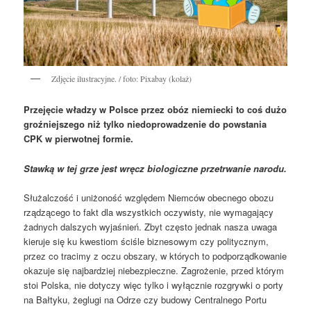
Zdjęcie ilustracyjne. / foto: Pixabay (kolaż)
Przejęcie władzy w Polsce przez obóz niemiecki to coś dużo
groźniejszego niż tylko niedoprowadzenie do powstania
CPK w pierwotnej formie.
Stawką w tej grze jest wręcz biologiczne przetrwanie narodu.
Służalczość i uniżoność względem Niemców obecnego obozu
rządzącego to fakt dla wszystkich oczywisty, nie wymagający
żadnych dalszych wyjaśnień. Zbyt często jednak nasza uwaga
kieruje się ku kwestiom ściśle biznesowym czy politycznym,
przez co tracimy z oczu obszary, w których to podporządkowanie
okazuje się najbardziej niebezpieczne. Zagrożenie, przed którym
stoi Polska, nie dotyczy więc tylko i wyłącznie rozgrywki o porty
na Bałtyku, żeglugi na Odrze czy budowy Centralnego Portu