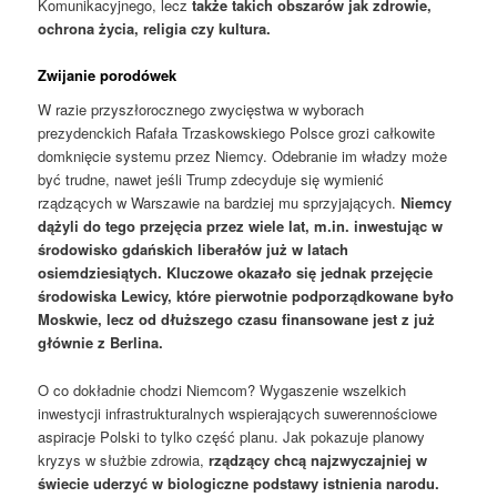
Komunikacyjnego, lecz
także takich obszarów jak zdrowie,
ochrona życia, religia czy kultura.
Zwijanie porodówek
W razie przyszłorocznego zwycięstwa w wyborach
prezydenckich Rafała Trzaskowskiego Polsce grozi całkowite
domknięcie systemu przez Niemcy. Odebranie im władzy może
być trudne, nawet jeśli Trump zdecyduje się wymienić
rządzących w Warszawie na bardziej mu sprzyjających.
Niemcy
dążyli do tego przejęcia przez wiele lat, m.in. inwestując w
środowisko gdańskich liberałów już w latach
osiemdziesiątych. Kluczowe okazało się jednak przejęcie
środowiska Lewicy, które pierwotnie podporządkowane było
Moskwie, lecz od dłuższego czasu finansowane jest z już
głównie z Berlina.
O co dokładnie chodzi Niemcom? Wygaszenie wszelkich
inwestycji infrastrukturalnych wspierających suwerennościowe
aspiracje Polski to tylko część planu. Jak pokazuje planowy
kryzys w służbie zdrowia,
rządzący chcą najzwyczajniej w
świecie uderzyć w biologiczne podstawy istnienia narodu.