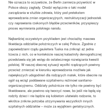
Nie oznacza to oczywiście, że Berlin zamierza przywrócić w
Polsce obozy zagłady. Chodzi wyłącznie o taki model
zarządzania w służbie zdrowia, który pod pretekstem
wprowadzania zmian organizacyjnych, restrukturyzacji jednostek
czy naprawiania rzekomych błędów przeciwników, przyspieszy
proces wymierania polskiego narodu.
Najbardziej oczywistym przykładem jest chociażby masowa
likwidacja oddziałów położniczych w całej Polsce. Zgodnie z
zapowiedziami rządu gauleitera Tuska ma zniknąć aż jedna
trzecia z nich, co w kontekście naszej katastrofy demograficznej
przedstawia się jak wstęp do ostatecznego rozwiązania kwestii
polskiej. W naszej obecnej sytuacji wysiłki rządzących powinny
przecież zmierzać w kierunku wprowadzenia możliwie jak
największych udogodnień dla rodzących matek, które obecnie na
ogół są wciąż poddawane szpitalnemu reżimowi sanitarno-
organizacyjnemu. Oddziały położnicze nie tylko nie powinny być
likwidowane, ale powinno się tworzyć nowe, bo jeśli nie będą się
rodziły dzieci i nie będzie się kobietom ułatwiało rodzenie, to
wkrótce zniknie potrzeba utrzymywania wszystkich innych
szpitalnych oddziałów – może za wyjątkiem geriatrycznych.