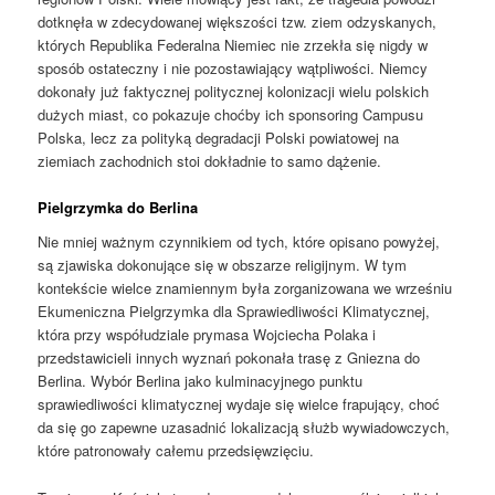
dotknęła w zdecydowanej większości tzw. ziem odzyskanych,
których Republika Federalna Niemiec nie zrzekła się nigdy w
sposób ostateczny i nie pozostawiający wątpliwości. Niemcy
dokonały już faktycznej politycznej kolonizacji wielu polskich
dużych miast, co pokazuje choćby ich sponsoring Campusu
Polska, lecz za polityką degradacji Polski powiatowej na
ziemiach zachodnich stoi dokładnie to samo dążenie.
Pielgrzymka do Berlina
Nie mniej ważnym czynnikiem od tych, które opisano powyżej,
są zjawiska dokonujące się w obszarze religijnym. W tym
kontekście wielce znamiennym była zorganizowana we wrześniu
Ekumeniczna Pielgrzymka dla Sprawiedliwości Klimatycznej,
która przy współudziale prymasa Wojciecha Polaka i
przedstawicieli innych wyznań pokonała trasę z Gniezna do
Berlina. Wybór Berlina jako kulminacyjnego punktu
sprawiedliwości klimatycznej wydaje się wielce frapujący, choć
da się go zapewne uzasadnić lokalizacją służb wywiadowczych,
które patronowały całemu przedsięwzięciu.