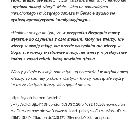
“synteza naszej wiary”
. Mnie, video przedstawiające
nieruchomego i milczącego papieża w Senacie wydało się
syntezą agnostycyzmu konstytucyjnego
.».
«Problem polega na tym, że
w przypadku Bergoglia mamy
wyraźnie do czynienia z człowiekiem, który nie wierzy
.
Nie
wierzy w swoją misję, ale przede wszystkim nie wierzy w
Boga, nie wierzy w istnienie duszy, nie wierzy w praktycznie
żadną z zasad religii, którą powinien głosić
.
Wierzy jedynie w swoją narcystyczną obecność i w atrybuty swej
władzy. To niemały problem: dla tych, którzy wierzą, ale sądzę,
że także dla tych, którzy wierzącymi nie są».
https://youtube.com/watch?
v=7yWQlQiBjE4%3Fversion%3D3%26rel%3D1%26showsearch
%3D0%26showinfo%3D1%26iv_load_policy%3D1%26fs%3D1%
26hl%3Dit%26autohide%3D2%26wmode%3Dtransparent
………………………………