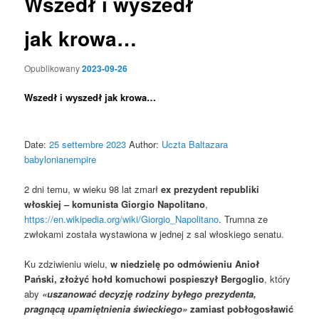
Wszedł i wyszedł
jak krowa…
Opublikowany
2023-09-26
Wszedł i wyszedł jak krowa…
Date:
25 settembre 2023
Author:
Uczta Baltazara
babylonianempire
2 dni temu, w wieku 98 lat zmarł
ex prezydent republiki
włoskiej – komunista Giorgio Napolitano
,
https://en.wikipedia.org/wiki/Giorgio_Napolitano
. Trumna ze
zwłokami została wystawiona w jednej z sal włoskiego senatu.
Ku zdziwieniu wielu,
w niedzielę po odmówieniu Anioł
Pański, złożyć hołd komuchowi pospieszył Bergoglio
, który
aby
«uszanować decyzję rodziny byłego prezydenta,
pragnącą upamiętnienia świeckiego»
zamiast pobłogosławić