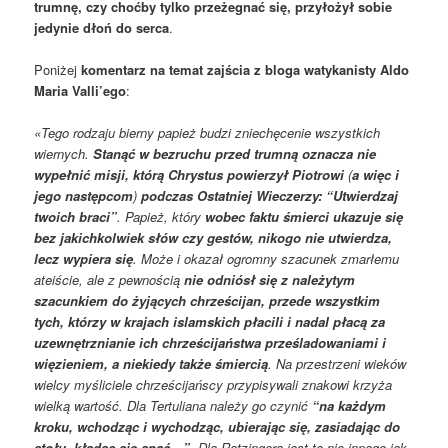
trumnę, czy choćby tylko przeżegnać się, przyłożył sobie
jedynie dłoń do serca
.
Poniżej
komentarz na temat zajścia z bloga watykanisty Aldo
Maria Valli’ego
:
«Tego rodzaju bierny papież budzi zniechęcenie wszystkich
wiernych.
Stanąć w bezruchu przed trumną oznacza nie
wypełnić misji, którą Chrystus powierzył Piotrowi
(
a więc i
jego następcom
)
podczas Ostatniej Wieczerzy: “Utwierdzaj
twoich braci”
. Papież, który
wobec faktu śmierci ukazuje się
bez jakichkolwiek słów czy gestów, nikogo nie utwierdza,
lecz wypiera się
. Może i okazał ogromny szacunek zmarłemu
ateiście, ale z pewnością
nie odniósł się z należytym
szacunkiem do żyjących chrześcijan, przede wszystkim
tych, którzy w krajach islamskich płacili i nadal płacą za
uzewnętrznianie ich chrześcijaństwa prześladowaniami i
więzieniem, a niekiedy także śmiercią
. Na przestrzeni wieków
wielcy myśliciele chrześcijańscy przypisywali znakowi krzyża
wielką wartość. Dla Tertuliana należy go czynić
“na każdym
kroku, wchodząc i wychodząc, ubierając się, zasiadając do
stołu, kładąc się spać…”
. Dla Ratzingera jest to nic innego jak