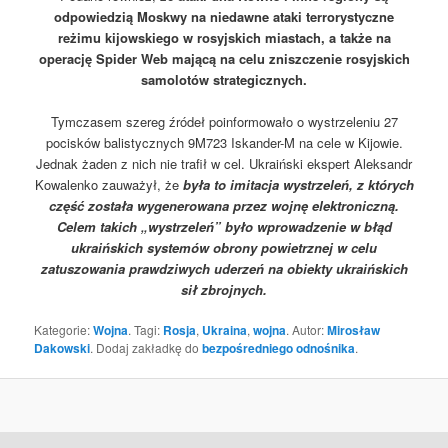
odpowiedzią Moskwy na niedawne ataki terrorystyczne
reżimu kijowskiego w rosyjskich miastach, a także na
operację Spider Web mającą na celu zniszczenie rosyjskich
samolotów strategicznych.
Tymczasem szereg źródeł poinformowało o wystrzeleniu 27
pocisków balistycznych 9M723 Iskander-M na cele w Kijowie.
Jednak żaden z nich nie trafił w cel. Ukraiński ekspert Aleksandr
Kowalenko zauważył, że
była to imitacja wystrzeleń, z których
część została wygenerowana przez wojnę elektroniczną.
Celem takich „wystrzeleń” było wprowadzenie w błąd
ukraińskich systemów obrony powietrznej w celu
zatuszowania prawdziwych uderzeń na obiekty ukraińskich
sił zbrojnych.
Kategorie:
Wojna
. Tagi:
Rosja
,
Ukraina
,
wojna
. Autor:
Mirosław
Dakowski
. Dodaj zakładkę do
bezpośredniego odnośnika
.