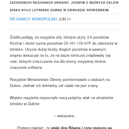
ZACHODNICH REGIONACH UKRAINY. JEDNYM Z WAŻNYCH CELÓW
ATAKU BYŁO LOTNISKO DUBNO W OBWODZIE RÓWIEŃSKIM.
DR IGNACY NOWOPOLSKI
JUN 11
Źródła podają, że rosyjskie siły zbrojne użyły 3-5 pocisków
Kinzhal i około tuzina pocisków Ch-101 i Ch-31P do uderzenia w
lotnisko. Użycie dużej liczby drogich pocisków w pewnym
stopniu wskazuje na to, że na bazie lotniczej znajdowały się
cele, których zniszczenie ma dla strony rosyjskiej istotne
znaczenie militarne.
Rosyjskie Ministerstwo Obrony poinformowało o atakach na
Dubno. Jednak ich dokładny cel nadal nie jest znany.
Wojsko rosyjskie rozpoczęło nocą potężny atak na ukraińskie
lotnisko w Dubnie
– wskazano.
Podano również, że
ataki dna Równe i inne regiony są