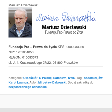
Mariusz Dzierżawski
Fundacja Pro – Prawo do życia
KRS: 0000233080
NIP: 1231051050
REGON: 010083573
ul. J. I. Kraszewskiego 27/22, 05-800 Pruszków
Kategorie:
O Kościół
,
O Polskę
,
Satanizm, NWO
. Tagi:
sodomici
,
św.
Karol Lwanga
. Autor:
Mirosław Dakowski
. Dodaj zakładkę do
bezpośredniego odnośnika
.