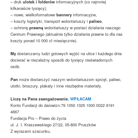
– druk
ulotek i folderów
informacyjnych (co najmniej
kilkanaście tysięcy),
– nowe, wielkoformatowe
bannery
informacyjne,
– koszty logistyki, transport wolontariuszy i
paliwo
,
– ochronę
prawną
wolontariuszy w postaci działania naszego
Centrum Prawnego (aktualnie tylko działania prawne to dla nas
koszty ponad 10 000 zł miesięcznie).
My
dostarczamy ludzi gotowych wyjść na ulice i każdego dnia
docierać w niezależny sposób do tysięcy nieświadomych
osób.
Pan
może dostarczyć naszym wolontariuszom sprzęt, paliwo,
ulotki, broszury, plakaty i inne niezbędne materiały.
Liczę na Pana zaangażowanie.
WPŁACAM
Konto Fundacji do darowizn:79 1050 1025 1000 0022 9191
4667
Fundacja Pro – Prawo do życia
ul. J. I. Kraszewskiego 27/22, 05-800 Pruszków
Z wyrazami szacunku,