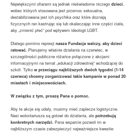
Największymi ofiarami są jednak nieświadome niczego
dzieci
,
wobec których stosowana jest przemoc seksualna,
destabilizowana jest ich psychika oraz które doznają
fizycznych ran kastrując się lub okaleczając inne części ciała,
aby „zmienić płeć” pod wpływem ideologii LGBT.
Dlatego pomimo represji
nasza Fundacja walczy, aby dzieci
ratować.
Planujemy właśnie działania na czerwiec, w
szczególności publiczne różańce połączone z akcjami
informacyjnymi na temat „edukacji zdrowotnej” wchodzącej do
szkół. Tylko
w przeciągu najbliższych dwóch tygodni (1-14
czerwca) chcemy zorganizować takie kampanie w ponad 20
miastach i miejscowościach.
W związku z tym, proszę Pana o pomoc.
Aby te akcje się udały, musimy mieć zaplecze logistyczne.
Nasi wolontariusze są gotowi do działania, ale
potrzebują
konkretnych narzędzi.
Pana wsparcie pozwoli im w
najbliższym czasie zabezpieczyć najważniejsze kwestie: