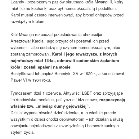
Ugandy i przełożonym paziów okrutnego króla Mwangi II, który
miał liczne kochanki oraz był homoseksualistą i pedofilem.
Karol musiał często interweniować, aby bronić chłopców przed
rozwiązłym królem.
Król Mwanga rozpoczął prześladowania chrześcijan.
Aresztował Karola i jego przyjaciół i postawił ich przed
wyborem – albo oddadzą się czynom homoseksualnym, albo
zostaną zamordowani.
Karol i jego towarzysze, z których
najmłodszy miał 13-lat, odmówili sodomskim żądaniom
króla i zostali spaleni na stosie
.
Beatyfikował ich papież Benedykt XV w 1920 r., a kanonizował
Paweł VI w 1964 roku.
Tymczasem dziś 1 czerwca. Aktywiści LGBT oraz sprzyjające
im środowiska medialne, polityczne i biznesowe,
rozpoczynają
właśnie tzw. „miesiąc dumy gejowskiej”
.
Dzisiaj wypada również dzień dziecka, a to właśnie przede
wszystkim o dzieci chodzi deprawatorom – ich działania służą
oswajaniu najmłodszych z rozwiązłością i homoseksualnym
stylem życia.