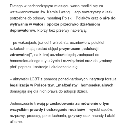
Dlatego w nadchodzącym miesiącu warto modlić się za
wstawiennictwem św. Karola Lwangi i jego towarzyszy o łaski
potrzebne do odnowy moralnej Polski i Polaków oraz
o siłę do
wytrwania w walce i oporze przeciwko działaniom
deprawatorów
, którzy bez przerwy napierają:
– po wakacjach, już od 1 września, uczniowie w polskich
szkołach mają zostać objęci
przymusem „edukacji
zdrowotnej”
, na której uczniowie będą zachęcani do
homoseksualnego stylu życia i rozwiązłości oraz do „zmiany
płci” poprzez kastracje i okaleczanie się,
– aktywiści LGBT z pomocą ponad-nardowych instytucji forsują
legalizację w Polsce tzw. „małżeństw” homoseksualnych
i
domagają się dla nich prawa do adopcji dzieci.
Jednocześnie
trwają prześladowania za mówienie o tym
wszystkim prawdy i ostrzeganie rodziców
– wyroki sądów,
rozprawy, procesy, przesłuchania, grzywny oraz napady i ataki
uliczne.