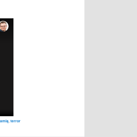
łamią
,
terror