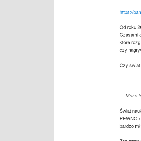
https://
Od roku 2
Czasami dz
które roz
czy nagry
Czy świat 
Może to
Świat nauk
PEWNO nie
bardzo mł
Zanurzmy 