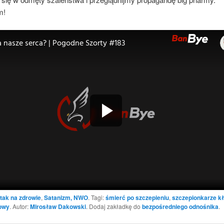
m!
tak na zdrowie
,
Satanizm, NWO
. Tagi:
śmierć po szczepieniu
,
szczepionkarze k
owy
. Autor:
Mirosław Dakowski
. Dodaj zakładkę do
bezpośredniego odnośnika
.