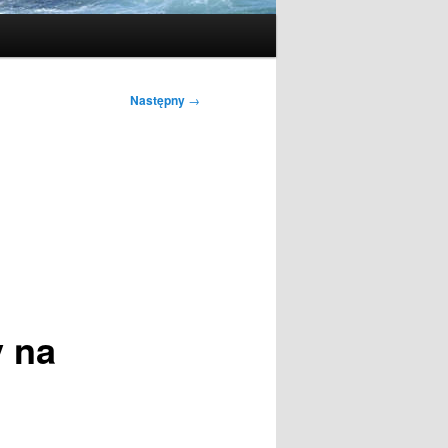
Następny
→
 na