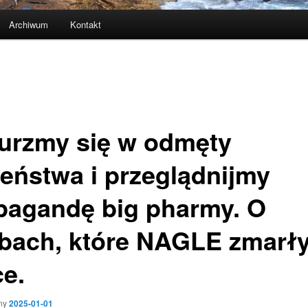
Archiwum
Kontakt
urzmy się w odmęty
leństwa i przeglądnijmy
pagandę big pharmy. O
bach, które NAGLE zmarły
ce.
ny
2025-01-01