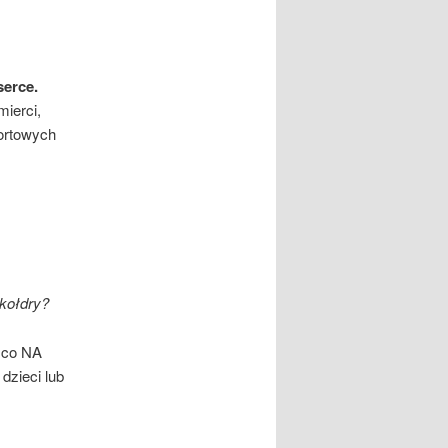
serce.
mierci,
portowych
 kołdry?
, co NA
dzieci lub