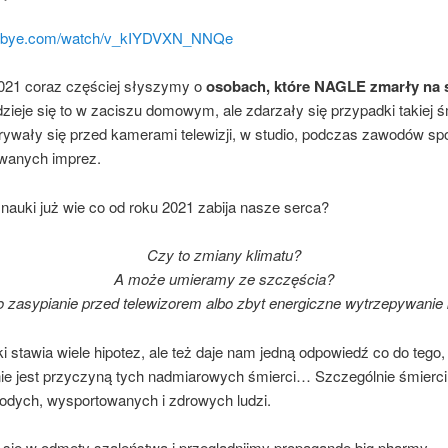
banbye.com/watch/v_kIYDVXN_NNQe
021 coraz częściej słyszymy o
osobach, które NAGLE zmarły na 
ieje się to w zaciszu domowym, ale zdarzały się przypadki takiej ś
grywały się przed kamerami telewizji, w studio, podczas zawodów s
wanych imprez.
nauki już wie co od roku 2021 zabija nasze serca?
Czy to zmiany klimatu?
A może umieramy ze szczęścia?
 zasypianie przed telewizorem albo zbyt energiczne wytrzepywanie
i stawia wiele hipotez, ale też daje nam jedną odpowiedź co do tego
 jest przyczyną tych nadmiarowych śmierci… Szczególnie śmierci 
odych, wysportowanych i zdrowych ludzi.
się w odmęty szaleństwa i przeglądnijmy propagandę big pharmy.