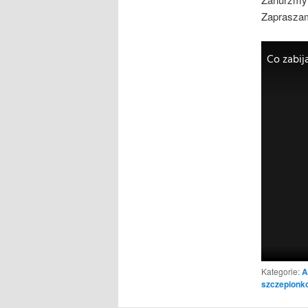
Zaprasza
Kategorie:
A
szczepionk