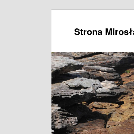
Przeskocz
do
tekstu
Strona Miros