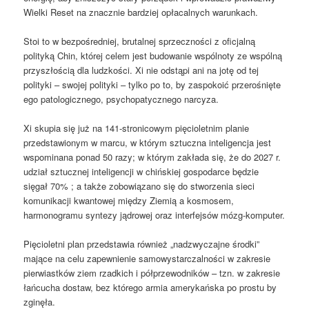
Wielki Reset na znacznie bardziej opłacalnych warunkach.
Stoi to w bezpośredniej, brutalnej sprzeczności z oficjalną
polityką Chin, której celem jest budowanie wspólnoty ze wspólną
przyszłością dla ludzkości. Xi nie odstąpi ani na jotę od tej
polityki – swojej polityki – tylko po to, by zaspokoić przerośnięte
ego patologicznego, psychopatycznego narcyza.
Xi skupia się już na 141-stronicowym pięcioletnim planie
przedstawionym w marcu, w którym sztuczna inteligencja jest
wspominana ponad 50 razy; w którym zakłada się, że do 2027 r.
udział sztucznej inteligencji w chińskiej gospodarce będzie
sięgał 70% ; a także zobowiązano się do stworzenia sieci
komunikacji kwantowej między Ziemią a kosmosem,
harmonogramu syntezy jądrowej oraz interfejsów mózg-komputer.
Pięcioletni plan przedstawia również „nadzwyczajne środki”
mające na celu zapewnienie samowystarczalności w zakresie
pierwiastków ziem rzadkich i półprzewodników – tzn. w zakresie
łańcucha dostaw, bez którego armia amerykańska po prostu by
zginęła.