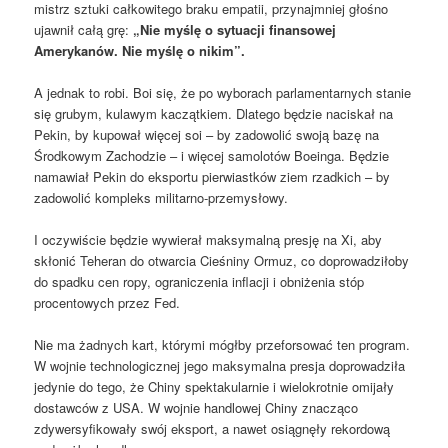
mistrz sztuki całkowitego braku empatii, przynajmniej głośno
ujawnił całą grę:
„Nie myślę o sytuacji finansowej
Amerykanów. Nie myślę o nikim”.
A jednak to robi. Boi się, że po wyborach parlamentarnych stanie
się grubym, kulawym kaczątkiem. Dlatego będzie naciskał na
Pekin, by kupował więcej soi – by zadowolić swoją bazę na
Środkowym Zachodzie – i więcej samolotów Boeinga. Będzie
namawiał Pekin do eksportu pierwiastków ziem rzadkich – by
zadowolić kompleks militarno-przemysłowy.
I oczywiście będzie wywierał maksymalną presję na Xi, aby
skłonić Teheran do otwarcia Cieśniny Ormuz, co doprowadziłoby
do spadku cen ropy, ograniczenia inflacji i obniżenia stóp
procentowych przez Fed.
Nie ma żadnych kart, którymi mógłby przeforsować ten program.
W wojnie technologicznej jego maksymalna presja doprowadziła
jedynie do tego, że Chiny spektakularnie i wielokrotnie omijały
dostawców z USA. W wojnie handlowej Chiny znacząco
zdywersyfikowały swój eksport, a nawet osiągnęły rekordową