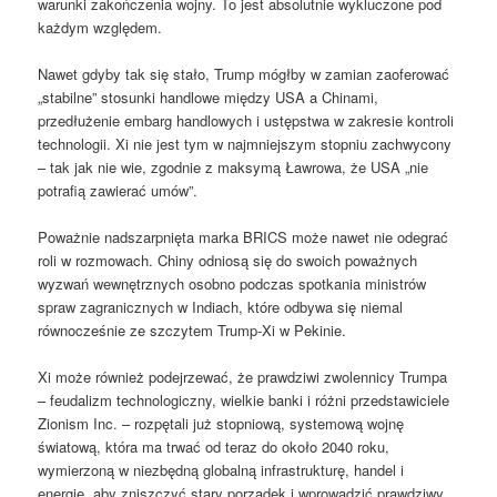
warunki zakończenia wojny. To jest absolutnie wykluczone pod
każdym względem.
Nawet gdyby tak się stało, Trump mógłby w zamian zaoferować
„stabilne” stosunki handlowe między USA a Chinami,
przedłużenie embarg handlowych i ustępstwa w zakresie kontroli
technologii. Xi nie jest tym w najmniejszym stopniu zachwycony
– tak jak nie wie, zgodnie z maksymą Ławrowa, że ​​USA „nie
potrafią zawierać umów”.
Poważnie nadszarpnięta marka BRICS może nawet nie odegrać
roli w rozmowach. Chiny odniosą się do swoich poważnych
wyzwań wewnętrznych osobno podczas spotkania ministrów
spraw zagranicznych w Indiach, które odbywa się niemal
równocześnie ze szczytem Trump-Xi w Pekinie.
Xi może również podejrzewać, że prawdziwi zwolennicy Trumpa
– feudalizm technologiczny, wielkie banki i różni przedstawiciele
Zionism Inc. – rozpętali już stopniową, systemową wojnę
światową, która ma trwać od teraz do około 2040 roku,
wymierzoną w niezbędną globalną infrastrukturę, handel i
energię, aby zniszczyć stary porządek i wprowadzić prawdziwy