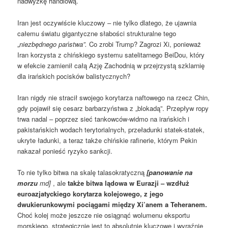
nadwyżkę handlową.
Iran jest oczywiście kluczowy – nie tylko dlatego, że ujawnia
całemu światu gigantyczne słabości strukturalne tego
„
niezbędnego państwa”.
Co zrobi Trump? Zagrozi Xi, ponieważ
Iran korzysta z chińskiego systemu satelitarnego BeiDou, który
w efekcie zamienił całą Azję Zachodnią w przejrzystą szklarnię
dla irańskich pocisków balistycznych?
Iran nigdy nie stracił swojego korytarza naftowego na rzecz Chin,
gdy pojawił się cesarz barbarzyństwa z „blokadą”. Przepływ ropy
trwa nadal – poprzez sieć tankowców-widmo na irańskich i
pakistańskich wodach terytorialnych, przeładunki statek-statek,
ukryte ładunki, a teraz także chińskie rafinerie, którym Pekin
nakazał ponieść ryzyko sankcji.
To nie tylko bitwa na skalę talasokratyczną
[panowanie na
morzu
md]
, ale
także bitwa lądowa w Eurazji – wzdłuż
euroazjatyckiego korytarza kolejowego, z jego
dwukierunkowymi pociągami między Xi’anem a Teheranem.
Choć kolej może jeszcze nie osiągnąć wolumenu eksportu
morskiego, strategicznie jest to absolutnie kluczowe i wyraźnie