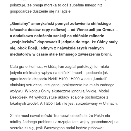
pokazuje, że presja morska to coś zupełnie innego niż
gospodarcze duszenie się na lądzie.
„Genialny” amerykański pomysł zdławienia chińskiego
łańcucha dostaw ropy naftowej – od Wenezueli po Ormuz –
a dodatkowo nałożenia sankcji na chińskie rafinerie
„czajniczków” doprowadził jedynie do tego, że Chiny stały
się, obok Rosji, jednym z najważniejszych realnych
mediatorów w czasie stale łamanego zawieszenia broni.
Cała gra o Hormuz, w którą Iran zagrał perfekcyjnie, miała
jedynie minimalny wpływ na chiński import – podobnie jak
ograniczenie eksportu Nvidii H100 i H200 w celu „kontroli”
chińskiej sztucznej inteligencji praktycznie nie miało żadnego
wpływu. W końcu Chiny skutecznie ignorują Nvidię. Model
DeepSeek V4 wykorzystuje układy scalone pochodzące z
lokalnych źródeł. A H200 i tak nie jest sprzedawany w Chinach.
Xi nie musi nawet mówić Trumpowi osobiście, że Pekin nie
miałby żadnego problemu z rozpętaniem wojny gospodarczej na
szeroką skalę, jeśli Waszyngton nadal będzie próbował