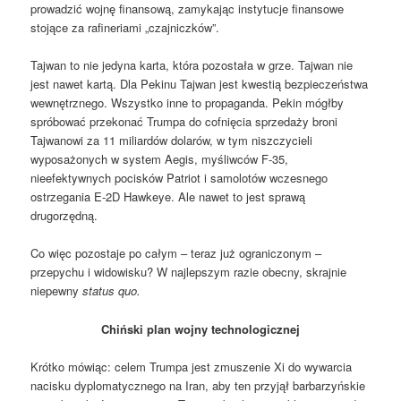
prowadzić wojnę finansową, zamykając instytucje finansowe
stojące za rafineriami „czajniczków”.
Tajwan to nie jedyna karta, która pozostała w grze. Tajwan nie
jest nawet kartą. Dla Pekinu Tajwan jest kwestią bezpieczeństwa
wewnętrznego. Wszystko inne to propaganda. Pekin mógłby
spróbować przekonać Trumpa do cofnięcia sprzedaży broni
Tajwanowi za 11 miliardów dolarów, w tym niszczycieli
wyposażonych w system Aegis, myśliwców F-35,
nieefektywnych pocisków Patriot i samolotów wczesnego
ostrzegania E-2D Hawkeye. Ale nawet to jest sprawą
drugorzędną.
Co więc pozostaje po całym – teraz już ograniczonym –
przepychu i widowisku? W najlepszym razie obecny, skrajnie
niepewny
status quo.
Chiński plan wojny technologicznej
Krótko mówiąc: celem Trumpa jest zmuszenie Xi do wywarcia
nacisku dyplomatycznego na Iran, aby ten przyjął barbarzyńskie