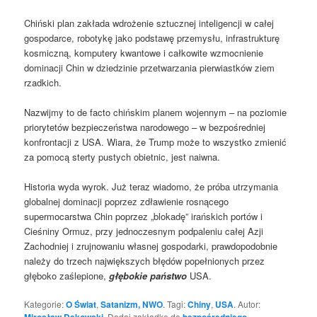
Chiński plan zakłada wdrożenie sztucznej inteligencji w całej
gospodarce, robotykę jako podstawę przemysłu, infrastrukturę
kosmiczną, komputery kwantowe i całkowite wzmocnienie
dominacji Chin w dziedzinie przetwarzania pierwiastków ziem
rzadkich.
Nazwijmy to de facto chińskim planem wojennym – na poziomie
priorytetów bezpieczeństwa narodowego – w bezpośredniej
konfrontacji z USA. Wiara, że ​​Trump może to wszystko zmienić
za pomocą sterty pustych obietnic, jest naiwna.
Historia wyda wyrok. Już teraz wiadomo, że próba utrzymania
globalnej dominacji poprzez zdławienie rosnącego
supermocarstwa Chin poprzez „blokadę” irańskich portów i
Cieśniny Ormuz, przy jednoczesnym podpaleniu całej Azji
Zachodniej i zrujnowaniu własnej gospodarki, prawdopodobnie
należy do trzech największych błędów popełnionych przez
głęboko zaślepione,
głębokie państwo
USA.
Kategorie:
O Świat
,
Satanizm, NWO
. Tagi:
Chiny
,
USA
. Autor:
Mirosław Dakowski
. Dodaj zakładkę do
bezpośredniego