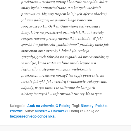
przekracza urzędową normę i kontrole sanepidu, które
miały być niezapowiedziane, a o których wiedzieli
pracownicy. Idziemy tropem kolejnych afer w płockiej
fabryce należącej do niemieckiego koncernu
spożywczego Dr. Oetker. Ujawniamy bulwersujące
filmy, które na przestrzeni ostatnich kliku lat zostały
zarejestrowane przez pracowników zakładu. W jaki
sposób i w jakim celu „odświeżano” produkty takie jak
marcepan oraz orzechy? Jaka była reakcja
zarządzających fabryką na sygnały od pracowników, że
w wodzie, która trafia na linie produkcyjne jest
legionella, a stężenie manganu wielokrotnie
przekracza urzędową normę? Na czyje polecenie, na
terenie fabryki, jak twierdzą świadkowie, zakopywano
odpady, w tym także i te zaliczane do kategorii
niebezpiecznych? – informowali twórcy Magazynu
Kategorie:
Atak na zdrowie
,
O Polskę
. Tagi:
Niemcy
,
Polska
,
zdrowie
. Autor:
Mirosław Dakowski
. Dodaj zakładkę do
bezpośredniego odnośnika
.