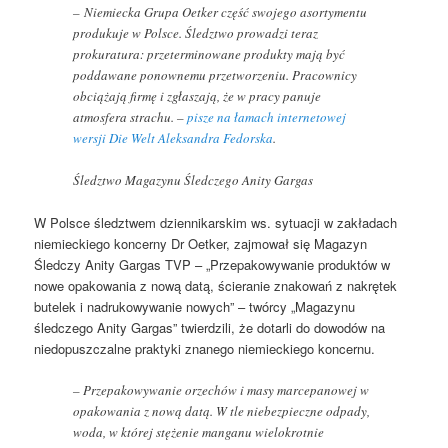
– Niemiecka Grupa Oetker część swojego asortymentu
produkuje w Polsce. Śledztwo prowadzi teraz
prokuratura: przeterminowane produkty mają być
poddawane ponownemu przetworzeniu. Pracownicy
obciążają firmę i zgłaszają, że w pracy panuje
atmosfera strachu. –
pisze na łamach internetowej
wersji Die Welt Aleksandra Fedorska
.
Śledztwo Magazynu Śledczego Anity Gargas
W Polsce śledztwem dziennikarskim ws. sytuacji w zakładach
niemieckiego koncerny Dr Oetker, zajmował się Magazyn
Śledczy Anity Gargas TVP – „Przepakowywanie produktów w
nowe opakowania z nową datą, ścieranie znakowań z nakrętek
butelek i nadrukowywanie nowych” – twórcy „Magazynu
śledczego Anity Gargas” twierdzili, że dotarli do dowodów na
niedopuszczalne praktyki znanego niemieckiego koncernu.
– Przepakowywanie orzechów i masy marcepanowej w
opakowania z nową datą. W tle niebezpieczne odpady,
woda, w której stężenie manganu wielokrotnie