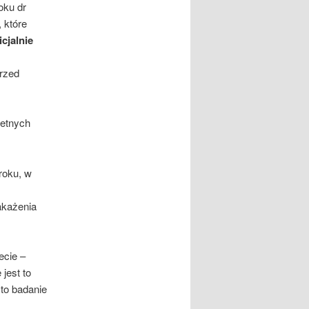
oku dr
 które
icjalnie
rzed
retnych
roku, w
akażenia
ecie –
jest to
to badanie