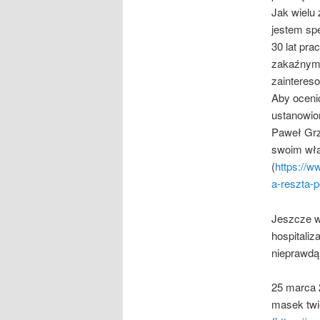
Jak wielu
jestem sp
30 lat pra
zakaźnym
zaintereso
Aby oceni
ustanowio
Paweł Grz
swoim wła
(
https://
a-reszta-p
Jeszcze w
hospitaliz
nieprawdą
25 marca 
masek twi