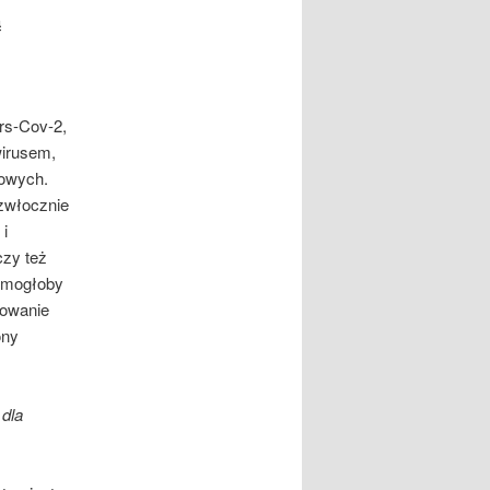
ą
rs-Cov-2,
wirusem,
howych.
zwłocznie
i
czy też
pomogłoby
nowanie
ony
 dla