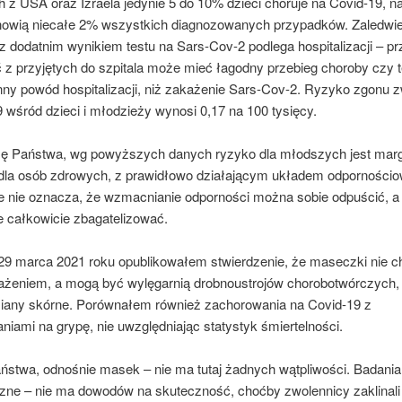
 z USA oraz Izraela jedynie 5 do 10% dzieci choruje na Covid-19, n
anowią niecałe 2% wszystkich diagnozowanych przypadków. Zaledwie
z dodatnim wynikiem testu na Sars-Cov-2 podlega hospitalizacji – p
 z przyjętych do szpitala może mieć łagodny przebieg choroby czy 
inny powód hospitalizacji, niż zakażenie Sars-Cov-2. Ryzyko zgonu 
 wśród dzieci i młodzieży wynosi 0,17 na 100 tysięcy.
zę Państwa, wg powyższych danych ryzyko dla młodszych jest marg
dla osób zdrowych, z prawidłowo działającym układem odporności
e nie oznacza, że wzmacnianie odporności można sobie odpuścić, a
e całkowicie zbagatelizować.
 29 marca 2021 roku opublikowałem stwierdzenie, że maseczki nie c
ażeniem, a mogą być wylęgarnią drobnoustrojów chorobotwórczych,
iany skórne. Porównałem również zachorowania na Covid-19 z
iami na grypę, nie uwzględniając statystyk śmiertelności.
ństwa, odnośnie masek – nie ma tutaj żadnych wątpliwości. Badania
zne – nie ma dowodów na skuteczność, choćby zwolennicy zaklinali