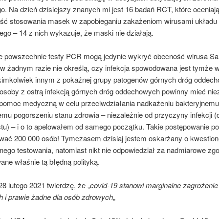
o. Na dzień dzisiejszy znanych mi jest 16 badań RCT, które oceniaj
ść stosowania masek w zapobieganiu zakażeniom wirusami układu
go – 14 z nich wykazuje, że maski nie działają.
 powszechnie testy PCR mogą jedynie wykryć obecność wirusa Sa
 w żadnym razie nie określą, czy infekcja spowodowana jest tymże 
akimkolwiek innym z pokaźnej grupy patogenów górnych dróg oddec
osoby z ostrą infekcją górnych dróg oddechowych powinny mieć nie
 pomoc medyczną w celu przeciwdziałania nadkażeniu bakteryjnemu 
mu pogorszeniu stanu zdrowia – niezależnie od przyczyny infekcji (
stu) – i o to apelowałem od samego początku. Takie postępowanie 
wać 200 000 osób! Tymczasem dzisiaj jestem oskarżany o kwestio
ego testowania, natomiast nikt nie odpowiedział za nadmiarowe zg
ne właśnie tą błędną polityką.
28 lutego 2021 twierdzę, że „
covid-19 stanowi marginalne zagrożenie
 i prawie żadne dla osób zdrowych
„