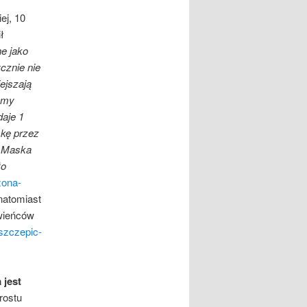
ej, 10
ł
e jako
cznie nie
ejszają
yśmy
daje 1
skę przez
. Maska
ło
zona-
 natomiast
owieńców
szczepic-
 jest
rostu