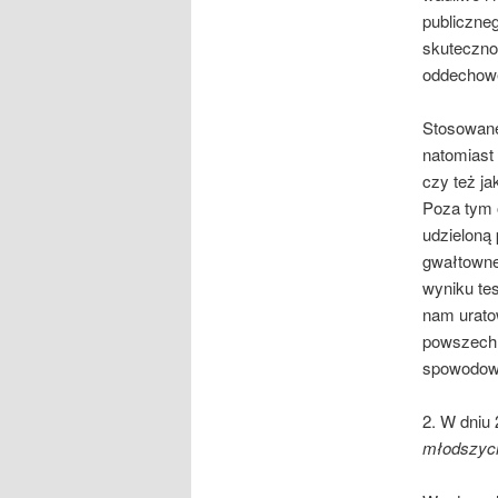
publiczneg
skuteczno
oddechowe
Stosowane
natomiast
czy też j
Poza tym 
udzieloną
gwałtowne
wyniku te
nam urato
powszechn
spowodowa
2. W dniu 
młodszych