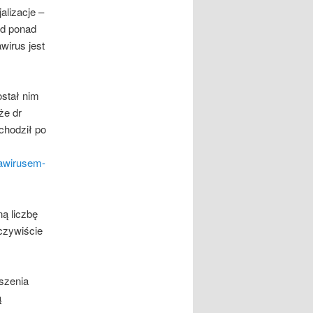
lizacje –
Od ponad
wirus jest
stał nim
że dr
chodził po
nawirusem-
ą liczbę
oczywiście
szenia
ą