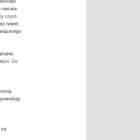
atomiast
 niecałe
rzy czym
też nawet
związanego
inalne.
owym. Co
hronią
 powodują
 są