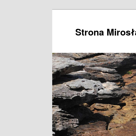
Przeskocz
do
tekstu
Strona Miros