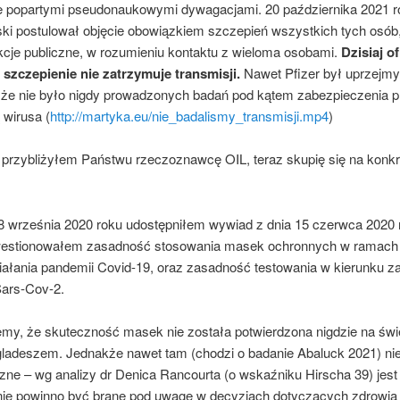
e popartymi pseudonaukowymi dywagacjami. 20 października 2021 r
ki postulował objęcie obowiązkiem szczepień wszystkich tych osób,
nkcje publiczne, w rozumieniu kontaktu z wieloma osobami.
Dzisiaj of
 szczepienie nie zatrzymuje transmisji.
Nawet Pfizer był uprzejmy
 że nie było nigdy prowadzonych badań pod kątem zabezpieczenia p
 wirusa (
http://martyka.eu/nie_badalismy_transmisji.mp4
)
 przybliżyłem Państwu rzeczoznawcę OIL, teraz skupię się na konk
.
 8 września 2020 roku udostępniłem wywiad z dnia 15 czerwca 2020 
estionowałem zasadność stosowania masek ochronnych w ramach
iałania pandemii Covid-19, oraz zasadność testowania w kierunku z
ars-Cov-2.
iemy, że skuteczność masek nie została potwierdzona nigdzie na świ
ladeszem. Jednakże nawet tam (chodzi o badanie Abaluck 2021) nie 
ne – wg analizy dr Denica Rancourta (o wskaźniku Hirscha 39) jest 
 nie powinno być brane pod uwagę w decyzjach dotyczących zdrowia