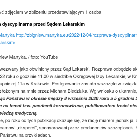
 dyscyplinarna przed Sądem Lekarskim
Martyka
http://zbigniew.martyka.eu/2022/12/04/rozprawa-dyscyplinar
arskim/
wezwany jako obwiniony przez Sąd Lekarski. Rozprawa odbędzie si
22 roku o godzinie 11.00 w siedzibie Okręgowej Izby Lekarskiej w K
Krupniczej 11a w Krakowie. Postępowanie zostało wszczęte w związk
łożonym na mnie przez Michała Biedziuka. Wg wniosku o ukaranie
ąc Państwu w okresie między 8 września 2020 roku a 5 grudnia 
e na temat tzw. pandemii koronawirusa, publikowałem treści ni
 wiedzą medyczną.
, po roku od tych publikacji okazuje się, że rację miałem jednak ja, a
treamowi „eksperci”, sponsorowani przez producentów szczepionek. 
 Państwu na przykładach.