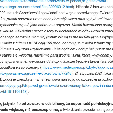
ww.medonet.pl/koronawirus/koronawirus-w-polsce,dr-grzesiowski–
my-z-tego–co-nas-chroni,film,30906312.html
). Niecała 2 lata wcześni
2020 roku dr Grzesiowski opowiadał coś wręcz przeciwnego. Twierdzi
że „
maski noszone przez osoby bezobjawowe muszą być traktowan
sychologiczny, niż jako ochrona medyczna. Maski bawełniane prakty
ą wirusa. Zakładane przez osoby w kontaktach międzyludzkich zmni
chanego aerozolu, niemniej jednak nie są to maski filtrujące. Gdyb
że maski z filtrem HEPA dają 100 proc. ochrony, to maska z bawełny 
ki mają swój czas użytkowania. Jeśli będziemy oddychać przez ma
o stanie się wilgotna, nasiąknie parą wodną i śliną, którą wydychamy
yć wyprana w temperaturze 60 stopni, inaczej będzie stanowiła źród
 dodatkowe zagrożenie
„. (
https://www.medexpress.pl/zbyt-dlugo-nos
to-powazne-zagrozenie-dla-zdrowia/77248
). 21 stycznia 2021 roku
, zgodnie zresztą z mainstreamową narracją, do szczepienia ozdr
ulsmedycyny.pl/dr-pawel-grzesiowski-ozdrowiency-takze-powinni-sie-
ovid-19-1106143
).
 jedynie, że
od zawsze wiedzieliśmy, że odporność poinfekcyjna
anie większa, niż poszczepienna,
a twierdzenia przeciwne są po p