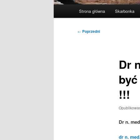
Główne
Strona główna
Skarbonka
menu
Nawigacja
←
Poprzedni
wpisu
Dr 
być
!!!
Opublikowa
D
r n. me
dr n. med