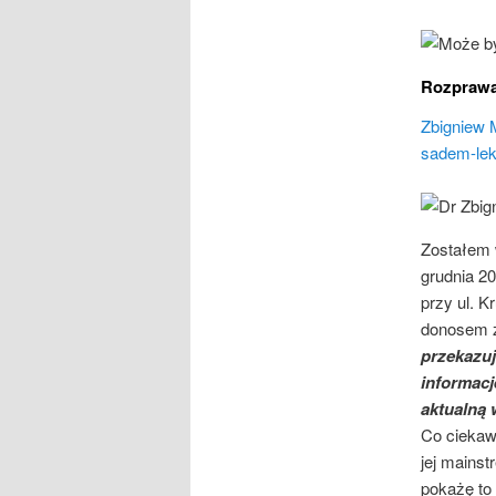
Rozprawa
Zbigniew 
sadem-lek
Zostałem 
grudnia 20
przy ul. 
donosem z
przekazuj
informacj
aktualną
Co ciekawe
jej mains
pokażę to