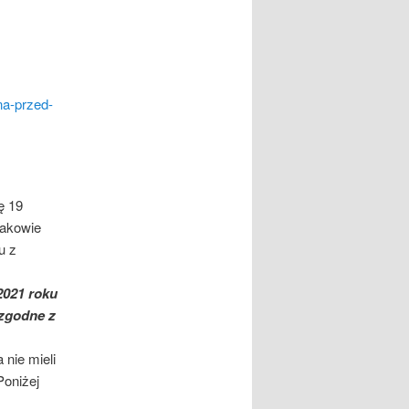
na-przed-
ę 19
rakowie
u z
,
2021 roku
ezgodne z
 nie mieli
Poniżej