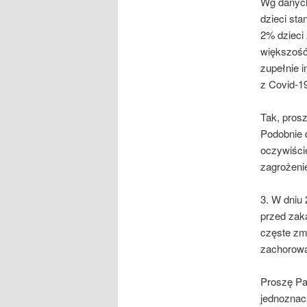
Wg danych
dzieci st
2% dzieci 
większość
zupełnie 
z Covid-19
Tak, pros
Podobnie 
oczywiści
zagrożeni
3. W dniu
przed zak
częste zm
zachorowan
Proszę Pa
jednoznac