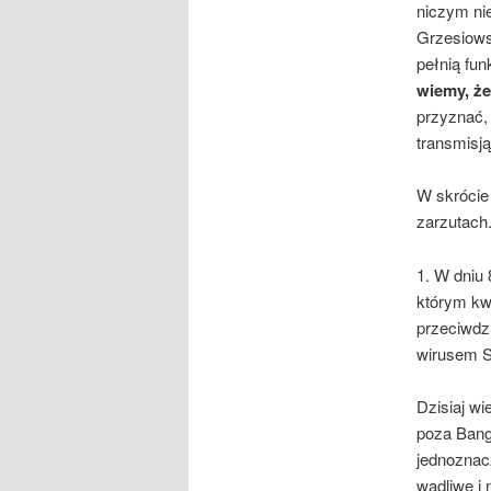
niczym ni
Grzesiows
pełnią fu
wiemy, że
przyznać,
transmisją
W skrócie
zarzutach
1. W dniu
którym kw
przeciwdz
wirusem S
Dzisiaj w
poza Bang
jednoznacz
wadliwe i