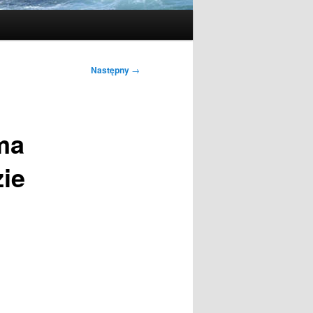
Następny
→
ma
zie