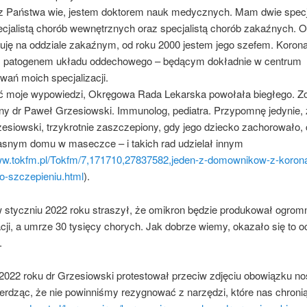
 z Państwa wie, jestem doktorem nauk medycznych. Mam dwie specja
ecjalistą chorób wewnętrznych oraz specjalistą chorób zakaźnych. 
cuję na oddziale zakaźnym, od roku 2000 jestem jego szefem. Korona
 patogenem układu oddechowego – będącym dokładnie w centrum
wań moich specjalizacji.
ć moje wypowiedzi, Okręgowa Rada Lekarska powołała biegłego. Zo
ny dr Paweł Grzesiowski. Immunolog, pediatra. Przypomnę jedynie, 
esiowski, trzykrotnie zaszczepiony, gdy jego dziecko zachorowało, 
snym domu w maseczce – i takich rad udzielał innym
www.tokfm.pl/Tokfm/7,171710,27837582,jeden-z-domownikow-z-koro
o-szczepieniu.html
).
 styczniu 2022 roku straszył, że omikron będzie produkował ogromn
acji, a umrze 30 tysięcy chorych. Jak dobrze wiemy, okazało się to 
.
2022 roku dr Grzesiowski protestował przeciw zdjęciu obowiązku no
erdząc, że nie powinniśmy rezygnować z narzędzi, które nas chroni