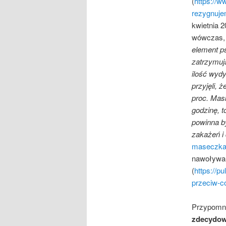
(
https://w
rezygnuje
kwietnia 
wówczas, 
element p
zatrzymuj
ilość wydy
przyjęli, 
proc. Mas
godzinę, t
powinna b
zakażeń i
maseczka-
nawoływał
(
https://p
przeciw-c
Przypomnę
zdecydow