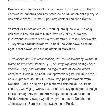
Bruksela naciska na zwiększenie ambicji klimatycznych. Do 30
czerwca br. państwa powinny przesłać do KE ostateczne plany w
dziedzinie energii i klimatu, po uwzględnieniu zaleceń Komisji.
W związku z ustalaniem celu redukcji emisji do 2040 r. swoją
deklaracją zaskoczyła minister Urszula Zielińska, świeżo
mianowana sekretarz stanu w ministerstwie klimatu i środowiska.
15 stycznia zadeklarowała w Brukseli, że Warszawa od teraz
będzie realizować ambitne działania klimatyczne.
–
Przyjechałam tu z wiadomością, że Polska zwiększy wysiłki w
walce ze zmianami klimatu. (…) Musimy wykonać naszą część
zadania. Będę przekonywać do tego resztę członków rządu
–
oznajmiła. Dodała, że nasz kraj opowiada się za redukcją emisji
aż o 90 procent do 2040 r. i „nowy rząd pod przewodnictwem
Donalda Tuska nie będzie już blokować działań UE na rzecz
klimatu”. Co więcej, wskazała, że trzeba przyspieszyć realizację
celów klimatycznych i „reszta Europy może liczyć na to, że
Polska zwiększy swoje wysiłki w tym zakresie”. Dodała, że
„zobowiązania Europy są zobowiązaniami Polski”.