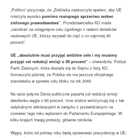
„Politico” przyznaje, że „Zielińska zaskoczyła apelem, aby UE
mierzyła wysoko
pomimo rosnącego sprzeciwu wobec
zielonego prawodawstwa”
. Przedstawicielka KO miała
„naciskać na osiągnięcie celu zgodnego z radami doradców
naukowych UE, którzy wzywali do cięć o co najmniej 90
procent”.
UE „absolutnie musi przyjąć ambitne cele i my musimy
przyjąć cel redukcji emisji o 90 procent” –
stwierdziła. Polityk
Partii Zielonych, która dostała się do Sejmu z listy KO,
tłumaczyła później, że Polska nie ma jeszcze oficjalnego
stanowiska w sprawie celu bloku na rok 2040.
Na razie jedynie Dania publicznie poparła cel redukcji emisji
dwutlenku węgla o 90 procent. Inne stolice wstrzymują się z tak
radykalnymi deklaracjami w związku z przewidzianymi na
czerwiec tego roku wyborami do Parlamentu Europejskiego. W
kilku krajach trwają protesty, głównie rolników.
Węgry, które od połowy roku będą sprawować prezydencję w UE,