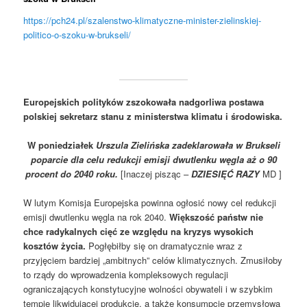
https://pch24.pl/szalenstwo-klimatyczne-minister-zielinskiej-
politico-o-szoku-w-brukseli/
Europejskich polityków zszokowała nadgorliwa postawa
polskiej sekretarz stanu z ministerstwa klimatu i środowiska.
W poniedziałek
Urszula Zielińska zadeklarowała w Brukseli
poparcie dla celu redukcji emisji dwutlenku węgla aż o 90
procent do 2040 roku.
[Inaczej pisząc –
DZIESIĘĆ RAZY
MD ]
W lutym Komisja Europejska powinna ogłosić nowy cel redukcji
emisji dwutlenku węgla na rok 2040.
Większość państw nie
chce radykalnych cięć ze względu na kryzys wysokich
kosztów życia.
Pogłębiłby się on dramatycznie wraz z
przyjęciem bardziej „ambitnych” celów klimatycznych. Zmusiłoby
to rządy do wprowadzenia kompleksowych regulacji
ograniczających konstytucyjne wolności obywateli i w szybkim
tempie likwidującej produkcję, a także konsumpcję przemysłową