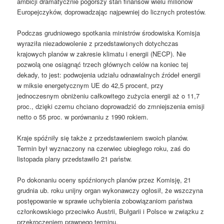
ambicji dramatycznie pogorszy stan finansów wielu milionów
Europejczyków, doprowadzając najpewniej do licznych protestów.
Podczas grudniowego spotkania ministrów środowiska Komisja
wyraziła niezadowolenie z przedstawionych dotychczas
krajowych planów w zakresie klimatu i energii (NECP). Nie
pozwolą one osiągnąć trzech głównych celów na koniec tej
dekady, to jest: podwojenia udziału odnawialnych źródeł energii
w miksie energetycznym UE do 42,5 procent, przy
jednoczesnym obniżeniu całkowitego zużycia energii aż o 11,7
proc., dzięki czemu chciano doprowadzić do zmniejszenia emisji
netto o 55 proc. w porównaniu z 1990 rokiem.
Kraje spóźniły się także z przedstawieniem swoich planów.
Termin był wyznaczony na czerwiec ubiegłego roku, zaś do
listopada plany przedstawiło 21 państw.
Po dokonaniu oceny spóźnionych planów przez Komisję, 21
grudnia ub. roku unijny organ wykonawczy ogłosił, że wszczyna
postępowanie w sprawie uchybienia zobowiązaniom państwa
członkowskiego przeciwko Austrii, Bułgarii i Polsce w związku z
przekroczeniem prawnego terminu.