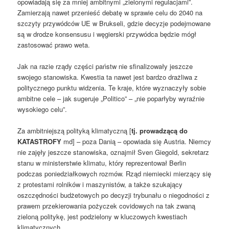
opowiadają się za mniej ambitnymi „zielonymi regulacjami”.
Zamierzają nawet przenieść debatę w sprawie celu do 2040 na
szczyty przywódców UE w Brukseli, gdzie decyzje podejmowane
są w drodze konsensusu i węgierski przywódca będzie mógł
zastosować prawo weta.
Jak na razie rządy części państw nie sfinalizowały jeszcze
swojego stanowiska. Kwestia ta nawet jest bardzo drażliwa z
politycznego punktu widzenia. Te kraje, które wyznaczyły sobie
ambitne cele – jak sugeruje „Politico” – „nie poparłyby wyraźnie
wysokiego celu”.
Za ambitniejszą polityką klimatyczną [
tj. prowadzącą do
KATASTROFY
md] – poza Danią – opowiada się Austria. Niemcy
nie zajęły jeszcze stanowiska, oznajmił Sven Giegold, sekretarz
stanu w ministerstwie klimatu, który reprezentował Berlin
podczas poniedziałkowych rozmów. Rząd niemiecki mierzący się
z protestami rolników i maszynistów, a także szukający
oszczędności budżetowych po decyzji trybunału o niegodności z
prawem przekierowania pożyczek covidowych na tak zwaną
zieloną politykę, jest podzielony w kluczowych kwestiach
klimatycznych.