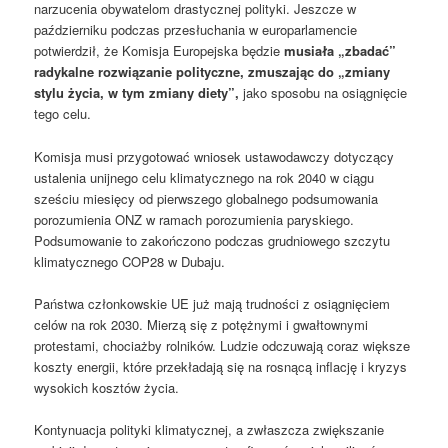
narzucenia obywatelom drastycznej polityki. Jeszcze w
październiku podczas przesłuchania w europarlamencie
potwierdził, że Komisja Europejska będzie
musiała „zbadać”
radykalne rozwiązanie polityczne, zmuszając do „zmiany
stylu życia, w tym zmiany diety”,
jako sposobu na osiągnięcie
tego celu.
Komisja musi przygotować wniosek ustawodawczy dotyczący
ustalenia unijnego celu klimatycznego na rok 2040 w ciągu
sześciu miesięcy od pierwszego globalnego podsumowania
porozumienia ONZ w ramach porozumienia paryskiego.
Podsumowanie to zakończono podczas grudniowego szczytu
klimatycznego COP28 w Dubaju.
Państwa członkowskie UE już mają trudności z osiągnięciem
celów na rok 2030. Mierzą się z potężnymi i gwałtownymi
protestami, chociażby rolników. Ludzie odczuwają coraz większe
koszty energii, które przekładają się na rosnącą inflację i kryzys
wysokich kosztów życia.
Kontynuacja polityki klimatycznej, a zwłaszcza zwiększanie