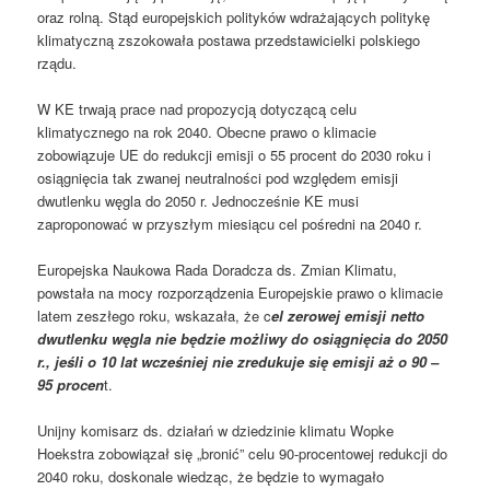
oraz rolną. Stąd europejskich polityków wdrażających politykę
klimatyczną zszokowała postawa przedstawicielki polskiego
rządu.
W KE trwają prace nad propozycją dotyczącą celu
klimatycznego na rok 2040. Obecne prawo o klimacie
zobowiązuje UE do redukcji emisji o 55 procent do 2030 roku i
osiągnięcia tak zwanej neutralności pod względem emisji
dwutlenku węgla do 2050 r. Jednocześnie KE musi
zaproponować w przyszłym miesiącu cel pośredni na 2040 r.
Europejska Naukowa Rada Doradcza ds. Zmian Klimatu,
powstała na mocy rozporządzenia Europejskie prawo o klimacie
latem zeszłego roku, wskazała, że c
el zerowej emisji netto
dwutlenku węgla nie będzie możliwy do osiągnięcia do 2050
r., jeśli o 10 lat wcześniej nie zredukuje się emisji aż o 90 –
95 procen
t.
Unijny komisarz ds. działań w dziedzinie klimatu Wopke
Hoekstra zobowiązał się „bronić” celu 90-procentowej redukcji do
2040 roku, doskonale wiedząc, że będzie to wymagało