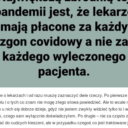
ie o lekarzach i od razu muszę zaznaczyć dwie rzeczy. Po pierwsze
lu i o tych co znam nie mogę złego słowa powiedzieć. Ale to wcale 
 u nich się dobrze dzieje, gdyż nie jestem zwykły widzieć tylko to i 
ym, czego sam wyłącznie doświadczyłem. Po drugie – nie za często 
ać do cudzych kieszeni, ale w przypadku czegoś co jest traktowane 