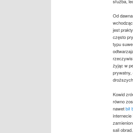
służba, le
Od dawna 
wchodząc 
jest prakt
często pry
typu suwer
odtwarzają
rzeczywist
żyjąc w pe
prywatny,
droższych
Kowid zró
równo zos
nawet
bił
internecie
zamienione
sali obrad