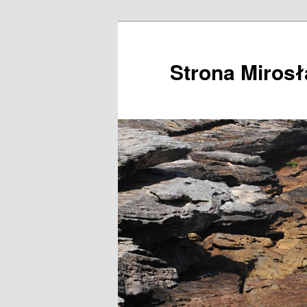
Przeskocz
do
tekstu
Strona Miros