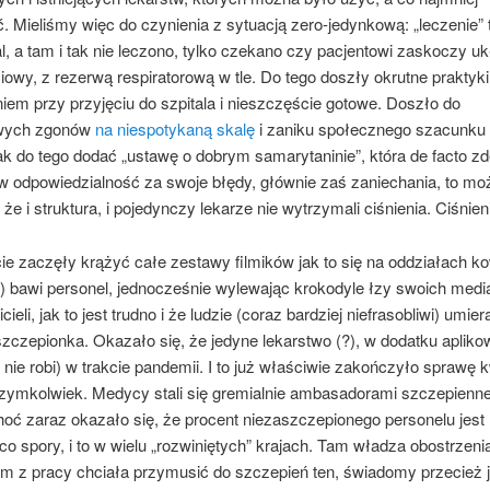
 Mieliśmy więc do czynienia z sytuacją zero-jedynkową: „leczenie” 
al, a tam i tak nie leczono, tylko czekano czy pacjentowi zaskoczy u
owy, z rezerwą respiratorową w tle. Do tego doszły okrutne praktyk
iem przy przyjęciu do szpitala i nieszczęście gotowe. Doszło do
wych zgonów
na niespotykaną skalę
i zaniku społecznego szacunku
ak do tego dodać „ustawę o dobrym samarytaninie”, która de facto 
 odpowiedzialność za swoje błędy, głównie zaś zaniechania, to mo
że i struktura, i pojedynczy lekarze nie wytrzymali ciśnienia. Ciśnie
cie zaczęły krążyć całe zestawy filmików jak to się na oddziałach 
) bawi personel, jednocześnie wylewając krokodyle łzy swoich medi
ieli, jak to jest trudno i że ludzie (coraz bardziej niefrasobliwi) umier
zczepionka. Okazało się, że jedyne lekarstwo (?), w dodatku aplik
 nie robi) w trakcie pandemii. I to już właściwie zakończyło sprawę k
czymkolwiek. Medycy stali się gremialnie ambasadorami szczepienne
oć zaraz okazało się, że procent niezaszczepionego personelu jest
o spory, i to w wielu „rozwiniętych” krajach. Tam władza obostrzenia
m z pracy chciała przymusić do szczepień ten, świadomy przecież j