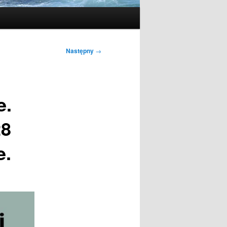
Następny
→
e.
28
e.