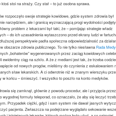
e ktoś stoi na straży. Czy stał – to już osobna sprawa.
jów rozpoczęło swoje strategie kowidowe, gdzie system zdrowia był
ie narzędziem, ale i granicą wyznaczającą progi wydolności podjęt
łówny problem z lekarzami był taki, że – pomijając strategie władz
h – do ich uzasadnienia wytaszczono przed ekrany ludzi w fartucha
 dłuższej perspektywie padła społeczna odpowiedzialność za działa
w obszarze zdrowia publicznego. To nie tylko niesławna
Rada Medy
alnych „bohaterów” wygenerowanych przez zaciąg kowidowych celebr
li ewidentny ciąg na szkło. A że z mediami jest tak, że trzeba codzie
apięcie od nowych progów, mieliśmy do czynienia z eskalowaniem na
anych sław lekarskich. A ci odwrotnie niż w znanym wierszyku przes
 by w końcu – śmieszyć. I wszystko to poszło na konto medyków.
owia się zamknął, głównie z powodu procedur, ale i przyjęcia przez
 wygodnej formuły teleporad, co oznaczało, że aby się leczyć trze
ym. Przypadek ciężki, gdyż i sam system nie dawał jasnych wytyc
czyć pacjenta. Zwłaszcza na podejrzane wyglądało sekowanie wsze
ych i istniejących lekarstw, których można było użyć, a co najmniej