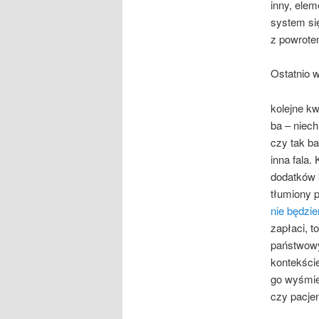
inny, elem
system się
z powrote
Ostatnio 
kolejne kw
ba – niec
czy tak b
inna fala
dodatków 
tłumiony p
nie będzi
zapłaci, t
państwowy
kontekście
go wyśmiew
czy pacjen