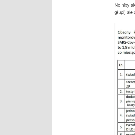
No niby s
głupi) ale