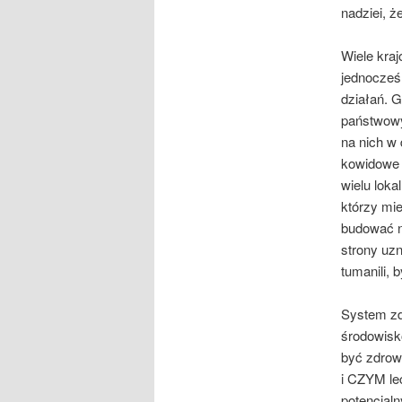
nadziei, ż
Wiele kra
jednocześn
działań. G
państwowyc
na nich w
kowidowe 
wielu lok
którzy mie
budować n
strony uzn
tumanili,
System zdr
środowisko
być zdrow
i CZYM le
potencjaln