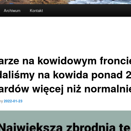
Archiwum
Kontakt
arze na kowidowym fronci
aliśmy na kowida ponad 
iardów więcej niż normalni
ny
2022-01-23