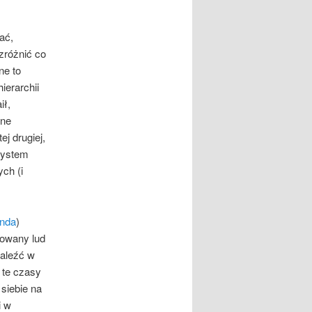
ać,
zróżnić co
ne to
ierarchii
ił,
wne
j drugiej,
 system
ch (i
anda
)
zowany lud
aleźć w
 te czasy
siebie na
i w