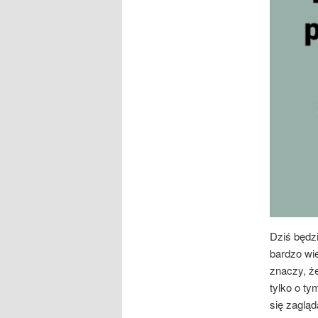
Dziś będz
bardzo wie
znaczy, że
tylko o t
się zagląd