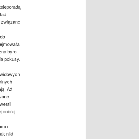
teleporadą
kład
i związane
 do
zdejmowała
żna było
nia pokusy.
kowidowych
alnych
ają. Aż
owane
westii
j dobrej
mi i
ak nikt