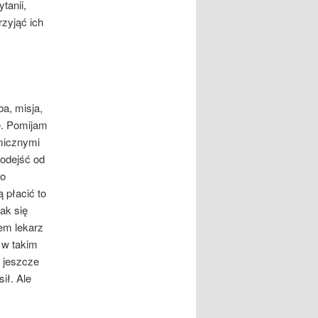
tanii,
rzyjąć ich
a, misja,
e. Pomijam
emicznymi
 odejść od
ko
 płacić to
jak się
bem lekarz
 w takim
i jeszcze
ił. Ale