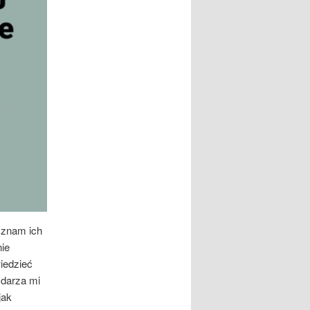
 znam ich
nie
wiedzieć
zdarza mi
jak