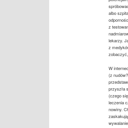
spróbować.
albo szpit
odporności
z testowan
nadmiaro
lekarzy. J
z medyków
zobaczyć, 
W interne
(z nudów?
przedstawic
przyszła s
(czego się
leczenia 
nowiny. Ch
zaskakując
wywalanie