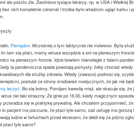
ent ale poszło źle. Zwolniono tysiące lekarzy, np. w USA i Wielkiej Bry
 bez nich kompletnie załamał i trzeba było władzom ugiąć karku i p
m.
wyszły
iatki.
Pieniądze
. Wcześniej o tym taktycznie nie mówiono. Była służb
h im tam się płaci, mamy wirusa wszędzie a oni na pierwszym fronci
ardzo na pierwszym froncie. Idzie bowiem równolegle z falami pand
. Kiedy ta pandemiczna opada powstają pomysły, żeby chociaż wtedy
kowidowych dla służby zdrowia. Wtedy (zawsze) podnosi się, szyb
ieniędzmi, postulat ze strony środowisk medycznych, że jak nie będą
emy leczyć
. Bo się boimy. Pomijam kwestię misji, ale okazuje się, że 
o wirus nie taki straszny. Że ginie po 16.00, kiedy magicznym sposo
 przeradza się w praktykę prywatną. Ale chciałem przypomnieć, że
 to pacjent ma poczucie, że płaci tyle samo, zaś usługę ma gorszą 
ają ludzie w fartuchach przed ekranami, że debil się za późno zgłos
t płaci tyle samo?