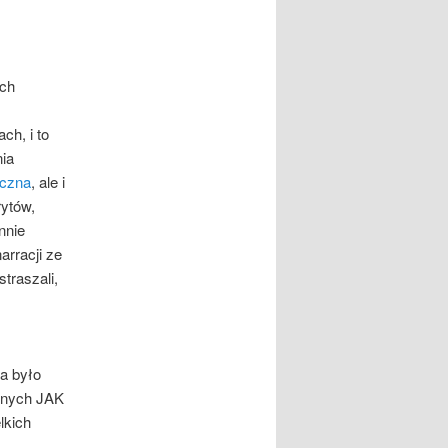
ych
ch, i to
nia
czna
, ale i
ytów,
nnie
rracji ze
traszali,
ba było
znych JAK
lkich