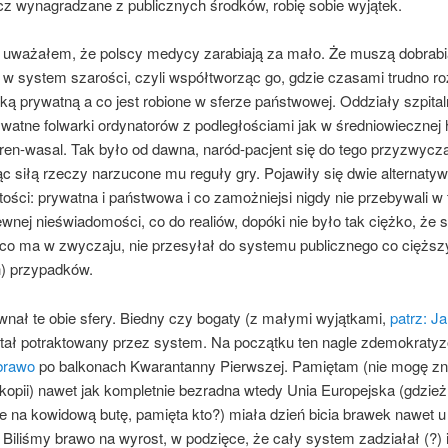
cz wynagradzane z publicznych środków, robię sobie wyjątek.
uważałem, że polscy medycy zarabiają za mało. Że muszą dobrabi
w system szarości, czyli współtworząc go, gdzie czasami trudno ro
yką prywatną a co jest robione w sferze państwowej. Oddziały szpital
watne folwarki ordynatorów z podległościami jak w średniowiecznej h
en-wasal. Tak było od dawna, naród-pacjent się do tego przyzwycza
c siłą rzeczy narzucone mu reguły gry. Pojawiły się dwie alternaty
ości: prywatna i państwowa i co zamożniejsi nigdy nie przebywali w te
wnej nieświadomości, co do realiów, dopóki nie było tak ciężko, że
 co ma w zwyczaju, nie przesyłał do systemu publicznego co cięższy
) przypadków.
wnał te obie sfery. Biedny czy bogaty (z małymi wyjątkami,
patrz: J
tał potraktowany przez system. Na początku ten nagle zdemokraty
 brawo
po balkonach Kwarantanny Pierwszej. Pamiętam (nie mogę zn
 kopii) nawet jak kompletnie bezradna wtedy Unia Europejska (gdzież
 na kowidową butę, pamięta kto?) miała dzień bicia brawek nawet u 
. Biliśmy brawo na wyrost, w podzięce, że cały system zadziałał (?) 