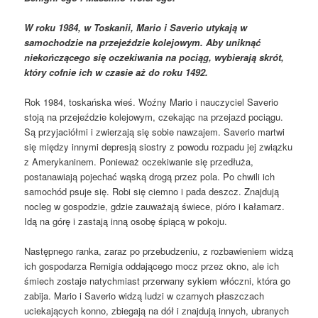
W roku 1984, w Toskanii, Mario i Saverio utykają w
samochodzie na przejeździe kolejowym. Aby uniknąć
niekończącego się oczekiwania na pociąg, wybierają skrót,
który cofnie ich w czasie aż do roku 1492.
Rok 1984, toskańska wieś. Woźny Mario i nauczyciel Saverio
stoją na przejeździe kolejowym, czekając na przejazd pociągu.
Są przyjaciółmi i zwierzają się sobie nawzajem. Saverio martwi
się między innymi depresją siostry z powodu rozpadu jej związku
z Amerykaninem. Ponieważ oczekiwanie się przedłuża,
postanawiają pojechać wąską drogą przez pola. Po chwili ich
samochód psuje się. Robi się ciemno i pada deszcz. Znajdują
nocleg w gospodzie, gdzie zauważają świece, pióro i kałamarz.
Idą na górę i zastają inną osobę śpiącą w pokoju.
Następnego ranka, zaraz po przebudzeniu, z rozbawieniem widzą
ich gospodarza Remigia oddającego mocz przez okno, ale ich
śmiech zostaje natychmiast przerwany sykiem włóczni, która go
zabija. Mario i Saverio widzą ludzi w czarnych płaszczach
uciekających konno, zbiegają na dół i znajdują innych, ubranych