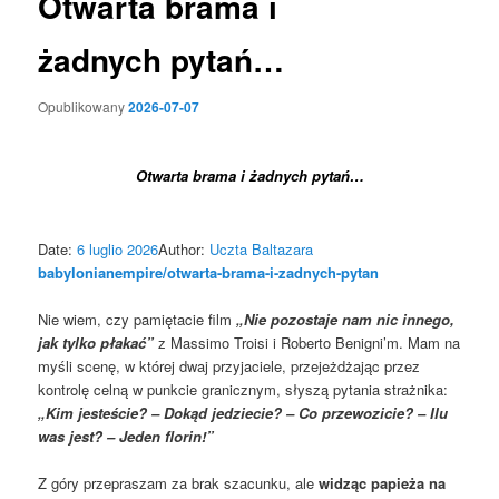
Otwarta brama i
żadnych pytań…
Opublikowany
2026-07-07
Otwarta brama i żadnych pytań…
Date:
6 luglio 2026
Author:
Uczta Baltazara
babylonianempire/otwarta-brama-i-zadnych-pytan
Nie wiem, czy pamiętacie film
„Nie pozostaje nam nic innego,
jak tylko płakać”
z Massimo Troisi i Roberto Benigni’m. Mam na
myśli scenę, w której dwaj przyjaciele, przejeżdżając przez
kontrolę celną w punkcie granicznym, słyszą pytania strażnika:
„Kim jesteście? – Dokąd jedziecie? – Co przewozicie? – Ilu
was jest? – Jeden florin!”
Z góry przepraszam za brak szacunku, ale
widząc papieża na