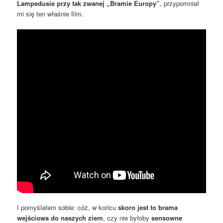
Lampedusie przy tak zwanej
„Bramie Europy”
, przypomniał
mi się ten właśnie film.
I pomyślałem sobie: cóż, w końcu
skoro jest to brama
wejściowa do naszych ziem
, czy nie byłoby
sensowne