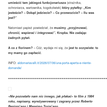
umieścić tam jakiegoś funkcjonariusza
(strażnika,
ochroniarza, wartownika, kogokolwiek)
który pytałby: „Kim
jesteście? – Dokąd jedziecie? – Co przewozicie? – Ilu was
jest?”
Natomiast papież powiedział, że
musimy
„przyjmować,
chronić, wspierać i integrować”.
Kropka. Nie zadając
żadnych pytań
.
A co z florinem?
– Cóż, wydaje mi się, że
jest to oczywiste: to
my mamy go zapłacić
.
INFO:
aldomariavalli.it/2026/07/06/una-porta-aperta-e-niente-
domande/
===================================================
«Nie pozostało nam nic innego, jak płakać» to film z 1984
roku, napisany, wyreżyserowany i zagrany przez Roberto
Benigni’ego i Massimo Troisi’ego.