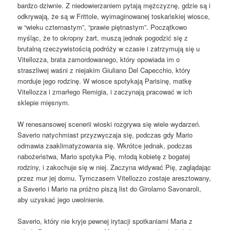
bardzo dziwnie. Z niedowierzaniem pytają mężczyznę, gdzie są i
odkrywają, że są w Frittole, wyimaginowanej toskańskiej wiosce,
w “wieku czternastym”, “prawie piętnastym”. Początkowo
myśląc, że to okropny żart, muszą jednak pogodzić się z
brutalną rzeczywistością podróży w czasie i zatrzymują się u
Vitellozza, brata zamordowanego, który opowiada im o
straszliwej waśni z niejakim Giuliano Del Capecchio, który
morduje jego rodzinę. W wiosce spotykają Parisinę, matkę
Vitellozza i zmarłego Remigia, i zaczynają pracować w ich
sklepie mięsnym.
W renesansowej scenerii wioski rozgrywa się wiele wydarzeń.
Saverio natychmiast przyzwyczaja się, podczas gdy Mario
odmawia zaaklimatyzowania się. Wkrótce jednak, podczas
nabożeństwa, Mario spotyka Pię, młodą kobietę z bogatej
rodziny, i zakochuje się w niej. Zaczyna widywać Pię, zaglądając
przez mur jej domu. Tymczasem Vitellozzo zostaje aresztowany,
a Saverio i Mario na próżno piszą list do Girolamo Savonaroli,
aby uzyskać jego uwolnienie.
Saverio, który nie kryje pewnej irytacji spotkaniami Maria z