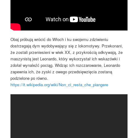
Obaj próbują wrócić do Włoch i ku swojemu zdziwieniu
dostrzegają dym wydobywający się z lokomotywy. Przekonani,
że zostali przeniesieni w wiek XX, z przykrością odkrywają, że
maszynistą jest Leonardo, który wykorzystał ich wskazówki i
zdołał wynaleźć pociąg. Widząc ich rozczarowanie, Leonardo
zapewnia ich, że zyski z owego przedsięwzięcia zostaną
podzielone po równo.
https://it.wikipedia.org/wiki/Non_ci_resta_che_piangere