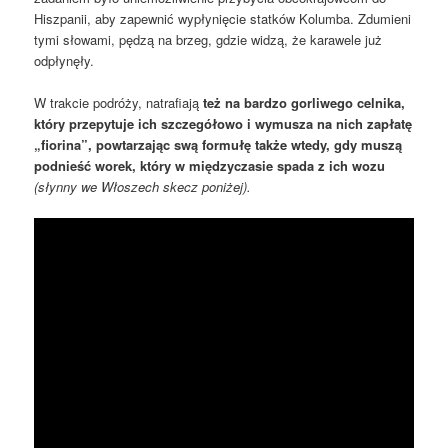
Hiszpanii, aby zapewnić wypłynięcie statków Kolumba. Zdumieni
tymi słowami, pędzą na brzeg, gdzie widzą, że karawele już
odpłynęły.
W trakcie podróży, natrafiają
też na bardzo gorliwego celnika,
który przepytuje ich szczegółowo i wymusza na nich zapłatę
„fiorina”, powtarzając swą formułę także wtedy, gdy muszą
podnieść worek, który w międzyczasie spada z ich wozu
(słynny we Włoszech skecz poniżej).