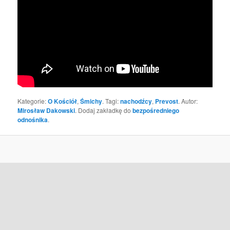
Kategorie:
O Kościół
,
Śmichy
. Tagi:
nachodźcy
,
Prevost
. Autor:
Mirosław Dakowski
. Dodaj zakładkę do
bezpośredniego
odnośnika
.