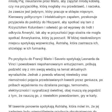
młodą Pią; nieustannie prosi Mario, aby zapytał młodą kobietę,
czy ma przyjaciółkę, którą mogłaby mu przedstawić, i narzeka,
że ​​zawsze jest jedynym, który pracuje w sklepie mięsnym.
Kierowany politycznym i intelektualnym zapałem, przekonuje
przyjaciela do podróży do Hiszpanii, aby spotkać się tam z
Krzysztofem Kolumbem i odwieść go od wyprawy do Indii i
odkrycia Ameryki, tak aby w przyszłości jego siostra nie mogła
spotkać Amerykanina, który ją porzucił. W bliżej nieokreślonym
miejscu spotykają wojowniczkę, Astriahę, która zastrasza ich,
strzelając w ich furmankę.
Po przybyciu do Francji Mario i Saverio spotykają Leonarda da
Vinci i powodowani niepohamowanym entuzjazmem, próbują
podzielić się z nim swoją wiedzą na temat aktualnych
wynalazków. Jednak z powodu własnej niewiedzy oraz
niemożności pojęcia przedstawianych kwestii przez geniusza, po
próbach wyjaśnienia mu działania pociągu, termometru,
elektryczności i sygnalizacji świetlnej, obaj muszą się pogodzić
z tym, że nauczą go, z niewielkim powodzeniem, gry w karty.
W tawernie ponownie spotykają Astriahę, która mówi im, że jej
zadaniem było uniemożliwienie przybycia obcokrajowcom do