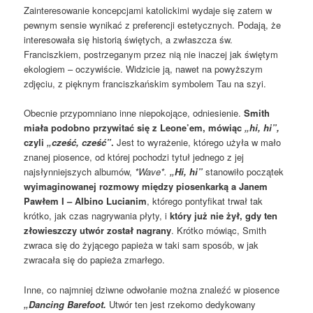
Zainteresowanie koncepcjami katolickimi wydaje się zatem w
pewnym sensie wynikać z preferencji estetycznych. Podają, że
interesowała się historią świętych, a zwłaszcza św.
Franciszkiem, postrzeganym przez nią nie inaczej jak świętym
ekologiem – oczywiście. Widzicie ją, nawet na powyższym
zdjęciu, z pięknym franciszkańskim symbolem Tau na szyi.
Obecnie przypomniano inne niepokojące, odniesienie.
Smith
miała podobno przywitać się z Leone’em, mówiąc
„hi, hi”,
czyli
„cześć, cześć”
.
Jest to wyrażenie, którego użyła w mało
znanej piosence, od której pochodzi tytuł jednego z jej
najsłynniejszych albumów,
*Wave*.
„Hi, hi”
stanowiło początek
wyimaginowanej rozmowy między piosenkarką a Janem
Pawłem I – Albino Lucianim
, którego pontyfikat trwał tak
krótko, jak czas nagrywania płyty, i
który już nie żył, gdy ten
złowieszczy utwór został nagrany
. Krótko mówiąc, Smith
zwraca się do żyjącego papieża w taki sam sposób, w jak
zwracała się do papieża zmarłego.
Inne, co najmniej dziwne odwołanie można znaleźć w piosence
„Dancing Barefoot.
Utwór ten jest rzekomo dedykowany