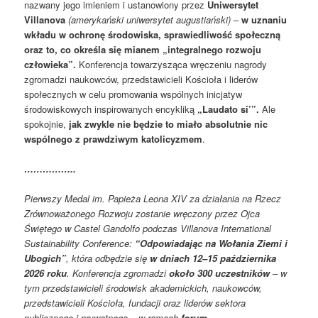
nazwany jego imieniem i ustanowiony przez
Uniwersytet
Villanova
(amerykański uniwersytet augustiański)
–
w uznaniu
wkładu w ochronę środowiska, sprawiedliwość społeczną
oraz to, co określa się mianem „integralnego rozwoju
człowieka”.
Konferencja towarzysząca wręczeniu nagrody
zgromadzi naukowców, przedstawicieli Kościoła i liderów
społecznych w celu promowania wspólnych inicjatyw
środowiskowych inspirowanych encykliką
„Laudato si’”.
Ale
spokojnie,
jak zwykle nie będzie to miało absolutnie nic
wspólnego z prawdziwym katolicyzmem
.
……………..
Pierwszy Medal im. Papieża Leona XIV za działania na Rzecz
Zrównoważonego Rozwoju zostanie wręczony przez Ojca
Świętego w Castel Gandolfo podczas Villanova International
Sustainability Conference:
“Odpowiadając na Wołania Ziemi i
Ubogich”
, która odbędzie się
w dniach 12–15 października
2026 roku
. Konferencja zgromadzi
około 300 uczestników
– w
tym przedstawicieli środowisk akademickich, naukowców,
przedstawicieli Kościoła, fundacji oraz liderów sektora
publicznego i prywatnego – w ramach
forum