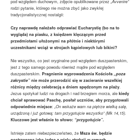
pod względem duchowym, zdjęcie opublikowane przez
„Avvenire”
rodzi pytanie, którego nie można zbyć jako zwykłej
tradycjonalistycznej nostalgii:
Czy naprawdę należało odprawiać Eucharystię (bo na to
wygląda) na piasku, z księdzem klęczącym przed
przedmiotami ułożonymi na płótnie i niektórymi
uczestnikami wciąż w strojach kąpielowych lub bikini?
Nie wszystko, co jest oryginalne pod względem duszpasterskim,
jest z tego samego powodu również mądre pod względem
duszpasterskim.
Pragnienie wyprowadzenia Kościoła
„poza
zakrystie”
nie może przerodzić się w zacieranie wszelkiej
różnicy między celebracją a dniem spędzonym na plaży
.
Jezus spotykał ludzi na drogach i nad brzegiem morza, ale
kiedy
chciał sprawować Paschę, posłał uczniów, aby przygotowali
odpowiednie miejsce
:
„On wskaże wam na piętrze wielką salę,
urządzoną i już gotową; tam przygotujcie wszystko” (Mk 14,15).
Kluczowe jest właśnie to słowo:
“przygotujcie”.
Istnieje zatem niebezpieczeństwo, że
Msza św. będzie
postrzegana jako jedna z wielu atrakcji w ramach