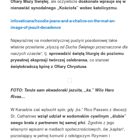
Ofiary Mszy Świętej
, ale oczywiście
doskonale wpisuje się w
nienawiść synodalnego „Kościoła” wobec katolicyzmu
.
infovaticana/hoodie-jeans-and-a-chalice-on-the-mat-an-
image-of-jesuit-decadence
Najwyraźniej na modernistycznej pustyni posoborowej takie
właśnie przesłanie
„słyszą od Ducha Świętego przeznaczone dla
naszych czasów”,
tj.
sprowadzić świętą liturgię do poziomu
prywatnej ekspresji twórczej celebransa
, co stanowi
świętokradczą kpinę z Ofiary Chrystusa
.
FOTO: Tenże sam ekwadorski jezuita, „ks.” Wilo Haro
Rivas…
W Kanadzie zaś wybuchł spór, gdy „ks.” Rico Passero z diecezji
St. Catharines
wziął udział w sodomskim cywilnym „ślubie”
swego brata z partnerem tej samej płci
. Zgodnie z jego
własnymi wpisami w mediach społecznościowych, ów „kapłan”,
pozostający w pełnej komunii z odstępczym Rzymem i