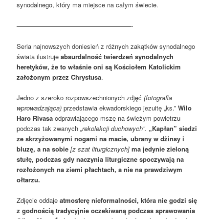
synodalnego, który ma miejsce na całym świecie.
——————————————————-
Seria najnowszych doniesień z różnych zakątków synodalnego
świata ilustruje
absurdalność twierdzeń synodalnych
heretyków, że to właśnie oni są Kościołem Katolickim
założonym przez Chrystusa
.
Jedno z szeroko rozpowszechnionych zdjęć
(fotografia
wprowadzająca)
przedstawia ekwadorskiego jezuitę „ks.”
Wilo
Haro Rivasa
odprawiającego mszę na świeżym powietrzu
podczas tak zwanych
„rekolekcji duchowych”.
„Kapłan” siedzi
ze skrzyżowanymi nogami na macie, ubrany w dżinsy i
bluzę, a na sobie
[z szat liturgicznych]
ma jedynie zieloną
stułę, podczas gdy naczynia liturgiczne spoczywają na
rozłożonych na ziemi płachtach, a nie na prawdziwym
ołtarzu.
Zdjęcie oddaje
atmosferę nieformalności, która nie godzi się
z godnością tradycyjnie oczekiwaną podczas sprawowania