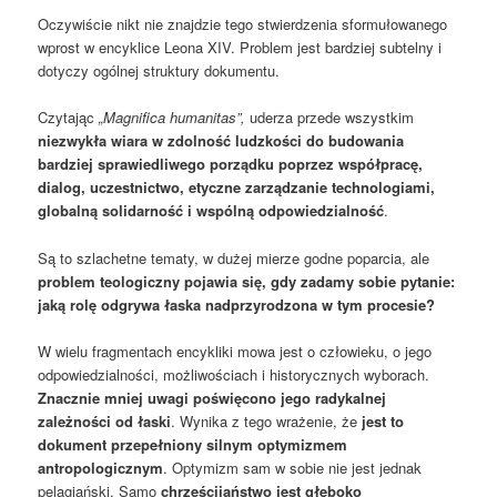
Oczywiście nikt nie znajdzie tego stwierdzenia sformułowanego
wprost w encyklice Leona XIV. Problem jest bardziej subtelny i
dotyczy ogólnej struktury dokumentu.
Czytając
„Magnifica humanitas”,
uderza przede wszystkim
niezwykła wiara w zdolność ludzkości do budowania
bardziej sprawiedliwego porządku poprzez współpracę,
dialog, uczestnictwo, etyczne zarządzanie technologiami,
globalną solidarność i wspólną odpowiedzialność
.
Są to szlachetne tematy, w dużej mierze godne poparcia, ale
problem teologiczny pojawia się, gdy zadamy sobie pytanie:
jaką rolę odgrywa łaska nadprzyrodzona w tym procesie?
W wielu fragmentach encykliki mowa jest o człowieku, o jego
odpowiedzialności, możliwościach i historycznych wyborach.
Znacznie mniej uwagi poświęcono jego radykalnej
zależności od łaski
. Wynika z tego wrażenie, że
jest to
dokument przepełniony silnym optymizmem
antropologicznym
. Optymizm sam w sobie nie jest jednak
pelagiański. Samo
chrześcijaństwo jest głęboko