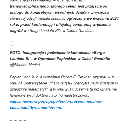
transdyscyplinarnego, którego celem jest przejście od
dialogu do konkretnych, wspólnych działań
. Zwycięzca
pierwszej edycji medalu zostanie
ogłoszony we wrześniu 2026
roku, przed konferencją i oficjalną ceremonią wręczenia
nagród
w «Borgo Laudato Si’» w Castel Gandolfo.
FOTO: Inauguracja i poświęcenie kompleksu «Borgo
Laudato Si’» w Ogrodach Papieskich w Castel Gandolfo
(@Vatican Media)
Papież Leon XIV, a wcześniej Robert F. Prevost, uzyskał w 1977
roku na Uniwersytecie Villanova tytuł licencjata nauk ścisłych w
dziedzinie matematyki, a w roku 2014 uczelnia ta przyznała mu
honorowy tytuł doktora nauk humanistycznych.
vaticannews.va/pope/pope-leo-to-present-medal-on-
sustainability-named-for-him.
………….