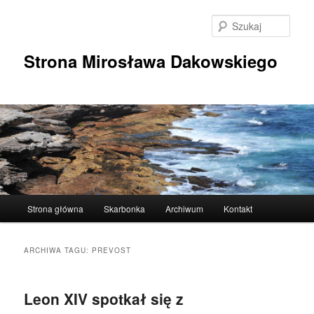
Przeskocz
Przeskocz
do
do
Szuka
tekstu
widgetów
Strona Mirosława Dakowskiego
Główne
Strona główna
Skarbonka
Archiwum
Kontakt
menu
ARCHIWA TAGU:
PREVOST
Leon XIV spotkał się z