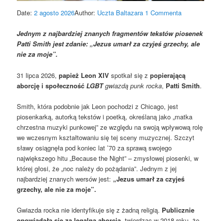
Date:
2 agosto 2026
Author:
Uczta Baltazara
1 Commenta
Jednym z najbardziej znanych fragmentów tekstów piosenek
Patti Smith jest zdanie: „Jezus umarł za czyjeś grzechy, ale
nie za moje”.
31 lipca 2026,
papież Leon XIV
spotkał się z
popierającą
aborcję i społeczność
LGBT
gwiazdą punk rocka
,
Patti Smith
.
Smith, która podobnie jak Leon pochodzi z Chicago, jest
piosenkarką, autorką tekstów i poetką, określaną jako „matka
chrzestna muzyki punkowej” ze względu na swoją wpływową rolę
we wczesnym kształtowaniu się tej sceny muzycznej. Szczyt
sławy osiągnęła pod koniec lat ’70 za sprawą swojego
największego hitu „Because the Night” – zmysłowej piosenki, w
której głosi, że „noc należy do pożądania”. Jednym z jej
najbardziej znanych wersów jest:
„Jezus umarł za czyjeś
grzechy, ale nie za moje”.
Gwiazda rocka nie identyfikuje się z żadną religią.
Publicznie
opowiadała się za legalną aborcją
, twierdząc w 2018 roku, że