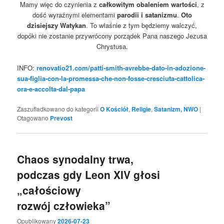
Mamy więc do czynienia z
całkowitym obaleniem wartości
, z
dość wyraźnymi elementami
parodii i satanizmu
.
Oto
dzisiejszy Watykan
. To właśnie z tym będziemy walczyć,
dopóki nie zostanie przywrócony porządek Pana naszego Jezusa
Chrystusa.
INFO:
renovatio21.com/patti-smith-avrebbe-dato-in-adozione-
sua-figlia-con-la-promessa-che-non-fosse-cresciuta-cattolica-
ora-e-accolta-dal-papa
Zaszufladkowano do kategorii
O Kościół
,
Religie
,
Satanizm, NWO
|
Otagowano
Prevost
Chaos synodalny trwa,
podczas gdy Leon XIV głosi
„całościowy
rozwój człowieka”
Opublikowany
2026-07-23