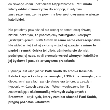
do Nowego Jorku i poznaniem Mapplethorpe’a. Patti
miała
wtedy oddać dziewczynkę do adopcji
, z jedynym
zastrzeżeniem
, że
nie powinna być wychowywana w wierze
katolickiej
.
Nie potrafimy powiedzieć nic więcej na temat owej dziwnej
historii, poza tym, że pozostajemy
zdruzgotani kolejnym
„wstrzyknięciem” Patti Smith w samo serce chrześcijaństwa
.
Nie widać u niej żadnej skruchy w żadnej sprawie, a
mimo to
papież rzymski ściska jej dłoń, uśmiecha się do niej,
poświęca jej czas
, czyli
promuje wśród wiernych katolików
jej życiowe i pseudo-artystyczne przesłanie
.
Sytuacja jest więc jasna:
Patti Smith do środka Kościoła
Katolickiego – katolicy na zewnątrz, FSSPX na zewnątrz
, a w
diecezjach i parafiach panuje atmosfera terroru; w zeszłym
tygodniu w różnych częściach Włoch wygłoszono homilie
zapowiadające
ekskomunikę wiernych związanych z
Bractwem
– czyli
tych, którzy zamiast słuchać Patti Smith,
pragną pozostać katolikam
i.