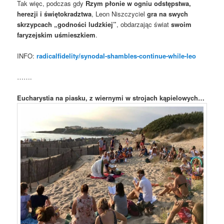
Tak więc, podczas gdy
Rzym płonie w ogniu odstępstwa,
herezji i świętokradztwa
, Leon Niszczyciel
gra na swych
skrzypcach „godności ludzkiej”
, obdarzając świat
swoim
faryzejskim uśmieszkiem
.
INFO:
radicalfidelity/synodal-shambles-continue-while-leo
…….
Eucharystia na piasku, z wiernymi w strojach kąpielowych…