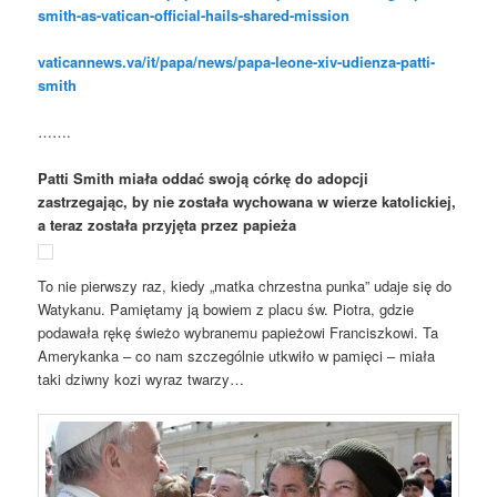
smith-as-vatican-official-hails-shared-mission
vaticannews.va/it/papa/news/papa-leone-xiv-udienza-patti-
smith
…….
Patti Smith miała oddać swoją córkę do adopcji
zastrzegając, by nie została wychowana w wierze katolickiej,
a teraz została przyjęta przez papieża
To nie pierwszy raz, kiedy „matka chrzestna punka” udaje się do
Watykanu. Pamiętamy ją bowiem z placu św. Piotra, gdzie
podawała rękę świeżo wybranemu papieżowi Franciszkowi. Ta
Amerykanka – co nam szczególnie utkwiło w pamięci – miała
taki dziwny kozi wyraz twarzy…