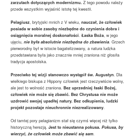
zarzutach dotyczących modernizmu.
Z tego powodu należy
przede wszystkim wyjaśnić istotę tej kwestii.
Pelagiusz
, brytyjski mnich z V wieku,
nauczał, że człowiek
posiada w sobie zasoby niezbędne do czynienia dobra i
osiągnięcia moralnej doskonałości
.
Łaska Boża
, w jego
ujęciu,
nie była absolutnie niezbędna do zbawienia
.
Grzech
pierworodny był w istocie bagatelizowany, a natura ludzka
przedstawiana była jako znacznie mniej zraniona niż głosiła
tradycja apostolska.
Przeciwko tej wizji stanowczo wystąpił św. Augustyn
. Dla
wielkiego biskupa z Hippony człowiek jest rzeczywiście wolny,
ale jest to wolność zraniona.
Bez uprzedniej łaski Bożej,
człowiek nie może się zbawić. Bez Chrystusa nie może
uzdrowić swojej upadłej natury. Bez odkupienia, ludzki
projekt pozostaje nieuchronnie niezrealizowany
.
Od tamtej pory pelagianizm stał się czymś więcej niż tylko
historyczną herezją.
Jest to nieustanna pokusa.
Pokusa, by
wierzyć, że człowiek może zbawić się sam
.