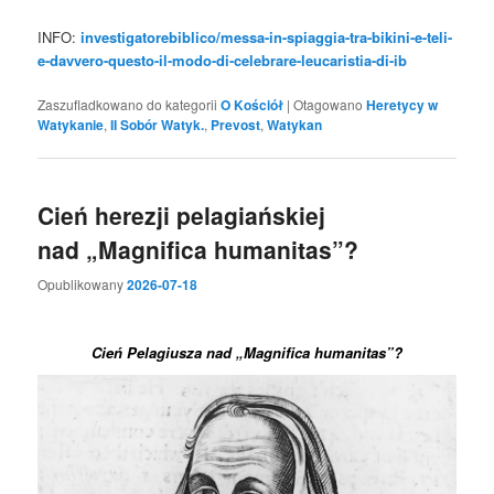
INFO:
investigatorebiblico/messa-in-spiaggia-tra-bikini-e-teli-
e-davvero-questo-il-modo-di-celebrare-leucaristia-di-ib
Zaszufladkowano do kategorii
O Kościół
|
Otagowano
Heretycy w
Watykanie
,
II Sobór Watyk.
,
Prevost
,
Watykan
Cień herezji pelagiańskiej
nad „Magnifica humanitas”?
Opublikowany
2026-07-18
Cień Pelagiusza nad „Magnifica humanitas”?