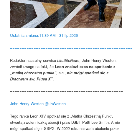
Ostatnia zmiana:
11:39 AM · 31 lip 2026
===================================================
Redaktor naczelny serwisu
LifeSiteNews,
John-Henry Westen,
zwrócił uwagę na fakt, że
Leon znalazł czas na spotkanie z
„matką chrzestną punka”
,
ale
„nie mógł spotkać się z
Bractwem św.
Piusa X”
.
================================================
John-Henry Westen
@JhWesten
Tego ranka Leon XIV spotkał się z „Matką Chrzestną Punk”,
otwartą zwolenniczką aborcji i praw LGBT Patti Lee Smith. A nie
mógł spotkać się z SSPX. W 2022 roku nazwała obalenie przez