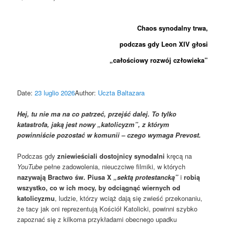
Chaos synodalny trwa,
podczas gdy Leon XIV głosi
„całościowy rozwój człowieka”
Date:
23 luglio 2026
Author:
Uczta Baltazara
Hej, tu nie ma na co patrzeć, przejść dalej. To tylko
katastrofa, jaką jest nowy „katolicyzm”, z którym
powinniście pozostać w komunii – czego wymaga Prevost.
Podczas gdy
zniewieściali dostojnicy synodalni
kręcą na
YouTube
pełne zadowolenia, nieuczciwe filmiki, w których
nazywają Bractwo św. Piusa X
„sektą protestancką”
i
robią
wszystko, co w ich mocy, by odciągnąć wiernych od
katolicyzmu
, ludzie, którzy wciąż dają się zwieść przekonaniu,
że tacy jak oni reprezentują Kościół Katolicki, powinni szybko
zapoznać się z kilkoma przykładami obecnego upadku