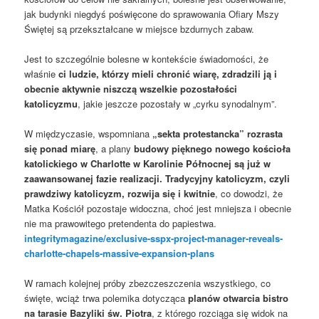
jak budynki niegdyś poświęcone do sprawowania Ofiary Mszy
Świętej są przekształcane w miejsce bzdurnych zabaw.
Jest to szczególnie bolesne w kontekście świadomości, że
właśnie
ci ludzie, którzy mieli chronić wiarę, zdradzili ją i
obecnie aktywnie niszczą wszelkie pozostałości
katolicyzmu
, jakie jeszcze pozostały w „cyrku synodalnym”.
W międzyczasie, wspomniana
„sekta protestancka” rozrasta
się ponad miarę
, a plany
budowy pięknego nowego kościoła
katolickiego w Charlotte w Karolinie Północnej są już w
zaawansowanej fazie realizacji. Tradycyjny katolicyzm, czyli
prawdziwy katolicyzm, rozwija się i kwitnie
, co dowodzi, że
Matka Kościół pozostaje widoczna, choć jest mniejsza i obecnie
nie ma prawowitego pretendenta do papiestwa.
integritymagazine/exclusive-sspx-project-manager-reveals-
charlotte-chapels-massive-expansion-plans
W ramach kolejnej próby zbezczeszczenia wszystkiego, co
święte, wciąż trwa polemika dotycząca
planów otwarcia bistro
na tarasie Bazyliki św. Piotra
, z którego rozciąga się widok na