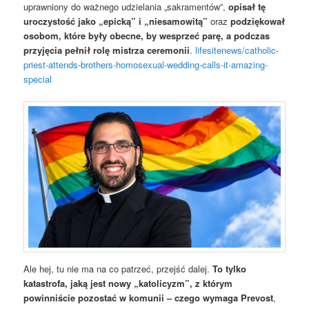
uprawniony do ważnego udzielania „sakramentów”,
opisał tę
uroczystość jako „epicką” i „niesamowitą”
oraz
podziękował
osobom, które były obecne, by wesprzeć parę, a podczas
przyjęcia pełnił rolę mistrza ceremonii
.
lifesitenews/catholic-
priest-attends-brothers-homosexual-wedding-calls-it-amazing-
special
Ale hej, tu nie ma na co patrzeć, przejść dalej.
To tylko
katastrofa, jaką jest nowy „katolicyzm”, z którym
powinniście pozostać w komunii – czego wymaga Prevost
,