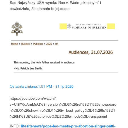
Sąd Najwyższy USA wyroku Roe v. Wade „okropnym” i
powiedziała, że złamało to jej serce.
Ostatnia zmiana:
1:51 PM · 31 lip 2026
https://youtube.com/watch?
v=CI8Y6qAmMsQ%3Fversion%3D3%26rel%3D1%26showsearc
h%3D0%26showinfo%3D1%26iv_load_policy%3D1%26fs%3D1
%26hl%3Dit%26autohide%3D2%26wmode%3Dtransparent
INFO:
lifesitenews/pope-leo-meets-pro-abortion-singer-patti-