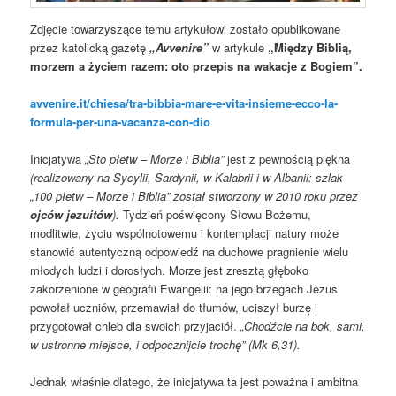
Zdjęcie towarzyszące temu artykułowi zostało opublikowane
przez katolicką gazetę
„Avvenire”
w artykule
„Między Biblią,
morzem a życiem razem: oto przepis na wakacje z Bogiem”.
avvenire.it/chiesa/tra-bibbia-mare-e-vita-insieme-ecco-la-
formula-per-una-vacanza-con-dio
Inicjatywa
„Sto płetw – Morze i Biblia”
jest z pewnością piękna
(realizowany na Sycylii, Sardynii, w Kalabrii i w Albanii: szlak
„100 płetw – Morze i Biblia” został stworzony w 2010 roku przez
ojców jezuitów
).
Tydzień poświęcony Słowu Bożemu,
modlitwie, życiu wspólnotowemu i kontemplacji natury może
stanowić autentyczną odpowiedź na duchowe pragnienie wielu
młodych ludzi i dorosłych. Morze jest zresztą głęboko
zakorzenione w geografii Ewangelii: na jego brzegach Jezus
powołał uczniów, przemawiał do tłumów, uciszył burzę i
przygotował chleb dla swoich przyjaciół.
„Chodźcie na bok, sami,
w ustronne miejsce, i odpocznijcie trochę” (Mk 6,31).
Jednak właśnie dlatego, że inicjatywa ta jest poważna i ambitna