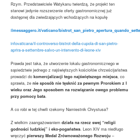
Rzym. Przedstawiciele Watykanu twierdzą, że projekt ten
stanowi jedynie rozszerzenie oferty gastronomicznej już
dostępnej dla zwiedzających wchodzących na kopułę
i
lmessaggero.it/vaticano/bistrot_san_pietro_apertura_quando_se
infovaticana/il-controverso-bistrot-della-cupola-di-san-pietro-
aprira-a-settembre-salvo-un-intervento-di-leone-xiv
Prawda jest taka, że utworzenie lokalu gastronomicznego w
sąsiedztwie jednego z najświętszych kościołów chrześcijaństwa
prowadzi do
komercjalizacji tego najświętszego miejsca
, co
sprawia, że
nie sposób nie tęsknić za pewnym Prorokiem z I
wieku oraz Jego sposobem na rozwiązanie owego problemu
przy pomocy bata
.
A co robi w tej chwili rzekomy Namiestnik Chrystusa?
Z wielkim zaangażowaniem
działa na rzecz swej “religii
godności ludzkiej” i eko-pogaństwa
. Leon XIV ma niedługo
wręczyć
pierwszy Medal Zrównoważonego Rozwoju
–