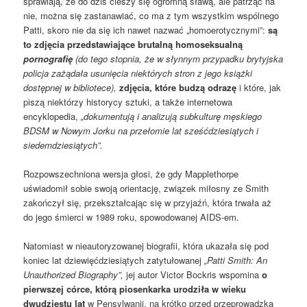
sprawiają, że do dziś cieszy się ogromną sławą, ale patrząc na
nie, można się zastanawiać, co ma z tym wszystkim wspólnego
Patti, skoro nie da się ich nawet nazwać „homoerotycznymi”:
są
to zdjęcia przedstawiające brutalną homoseksualną
pornografię
(do tego stopnia, że w słynnym przypadku brytyjska
policja zażądała usunięcia niektórych stron z jego książki
dostępnej w bibliotece),
zdjęcia, które budzą odrazę
i które, jak
piszą niektórzy historycy sztuki, a także internetowa
encyklopedia,
„dokumentują i analizują subkulturę męskiego
BDSM w Nowym Jorku na przełomie lat sześćdziesiątych i
siedemdziesiątych”.
Rozpowszechniona wersja głosi, że gdy Mapplethorpe
uświadomił sobie swoją orientację, związek miłosny ze Smith
zakończył się, przekształcając się w przyjaźń, która trwała aż
do jego śmierci w 1989 roku, spowodowanej AIDS-em.
Natomiast w nieautoryzowanej biografii, która ukazała się pod
koniec lat dziewięćdziesiątych zatytułowanej
„Patti Smith: An
Unauthorized Biography”,
jej autor Victor Bockris wspomina
o
pierwszej córce, którą piosenkarka urodziła w wieku
dwudziestu lat
w Pensylwanii, na krótko przed przeprowadzką