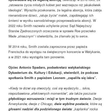
„ratowanie życia młodych kobiet jest ważniejsze niż jakakolwiek
ideologia”. Wyraziła przekonanie, że legalna aborcja, która zabija
nienarodzone dzieci, „ratuje życie” matek, zapobiegając ich
śmierci w wyniku samodzielnego przeprowadzania aborcji. W
2022 roku Smith nazwała uchylenie przez Sąd Najwyższy
Stanów Zjednoczonych orzeczenia w sprawie Roe przeciwko
Wade „strasznym” i stwierdziła, że złamało jej to serce.
W 2014 roku, Smith została zaproszona przez papieża
Franciszka do występu na świątecznym koncercie w Watykanie,
a w 2021 roku wystąpiła tam ponownie.
Ojciec Antonio Spadaro, podsekretarz watykańskiego
Dykasterium ds. Kultury i Edukacji, stwierdził, że podczas
spotkania Smith z papieżem Leonem „zapaliła się iskra”.
«Kiedy te drzwi się otworzyły, coś się wydarzyło… iskra,
niepozbawiona „efektownych momentów”, ale także poczucie
głębokiego wzruszenia
i
misji w tym trudnym świecie
. Dwoje
Amerykanów, dwoje z Chicago,
dwie wybitne postacie
, które są
głosami nadziei dla podzielonego świata
: „kapłanka” rocka