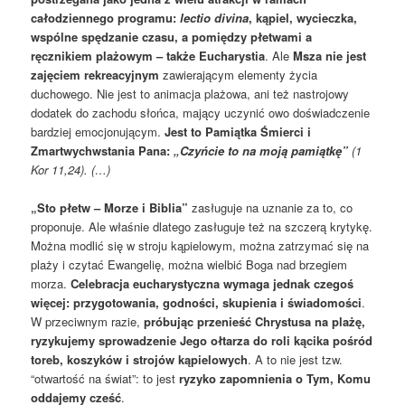
całodziennego programu:
lectio divina
, kąpiel, wycieczka,
wspólne spędzanie czasu, a pomiędzy płetwami a
ręcznikiem plażowym – także Eucharystia
. Ale
Msza nie jest
zajęciem rekreacyjnym
zawierającym elementy życia
duchowego. Nie jest to animacja plażowa, ani też nastrojowy
dodatek do zachodu słońca, mający uczynić owo doświadczenie
bardziej emocjonującym.
Jest to Pamiątka Śmierci i
Zmartwychwstania Pana:
„Czyńcie to na moją pamiątkę”
(1
Kor 11,24). (…)
„Sto płetw – Morze i Biblia”
zasługuje na uznanie za to, co
proponuje. Ale właśnie dlatego zasługuje też na szczerą krytykę.
Można modlić się w stroju kąpielowym, można zatrzymać się na
plaży i czytać Ewangelię, można wielbić Boga nad brzegiem
morza.
Celebracja eucharystyczna wymaga jednak czegoś
więcej: przygotowania, godności, skupienia i świadomości
.
W przeciwnym razie,
próbując przenieść Chrystusa na plażę,
ryzykujemy sprowadzenie Jego ołtarza do roli kącika pośród
toreb, koszyków i strojów kąpielowych
. A to nie jest tzw.
“otwartość na świat”: to jest
ryzyko zapomnienia o Tym, Komu
oddajemy cześć
.