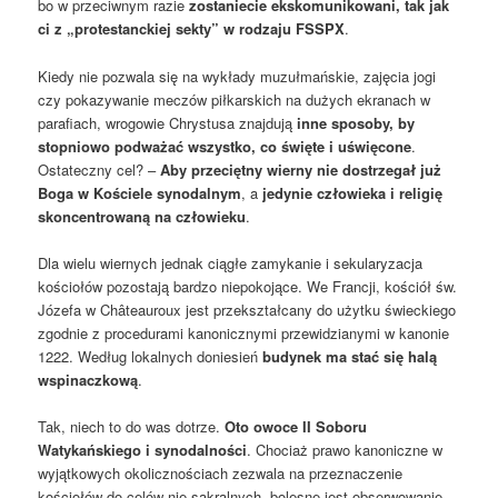
bo w przeciwnym razie
zostaniecie ekskomunikowani, tak jak
ci z „protestanckiej sekty” w rodzaju FSSPX
.
Kiedy nie pozwala się na wykłady muzułmańskie, zajęcia jogi
czy pokazywanie meczów piłkarskich na dużych ekranach w
parafiach, wrogowie Chrystusa znajdują
inne sposoby, by
stopniowo podważać wszystko, co święte i uświęcone
.
Ostateczny cel? –
Aby przeciętny wierny nie dostrzegał już
Boga w Kościele synodalnym
, a
jedynie człowieka i religię
skoncentrowaną na człowieku
.
Dla wielu wiernych jednak ciągłe zamykanie i sekularyzacja
kościołów pozostają bardzo niepokojące. We Francji, kościół św.
Józefa w Châteauroux jest przekształcany do użytku świeckiego
zgodnie z procedurami kanonicznymi przewidzianymi w kanonie
1222. Według lokalnych doniesień
budynek ma stać się halą
wspinaczkową
.
Tak, niech to do was dotrze.
Oto owoce II Soboru
Watykańskiego i synodalności
. Chociaż prawo kanoniczne w
wyjątkowych okolicznościach zezwala na przeznaczenie
kościołów do celów nie sakralnych, bolesne jest obserwowanie,