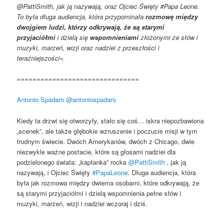
@PattiSmith, jak ją nazywają, oraz Ojciec Święty #Papa Leone.
To była długa audiencja, która przypominała
rozmowę między
dwojgiem ludzi, którzy odkrywają, że są starymi
przyjaciółmi
i dzielą się
wspomnieniami
złożonymi ze słów i
muzyki, marzeń, wizji oraz nadziei z przeszłości i
teraźniejszości».
===============================
Antonio Spadaro
@antoniospadaro
Kiedy ta drzwi się otworzyły, stało się coś… iskra niepozbawiona
„scenek”, ale także głębokie wzruszenie i poczucie misji w tym
trudnym świecie. Dwóch Amerykanów, dwóch z Chicago, dwie
niezwykle ważne postacie, które są głosami nadziei dla
podzielonego świata: „kapłanka” rocka
@PattiSmith
, jak ją
nazywają, i Ojciec Święty
#PapaLeone
. Długa audiencja, która
była jak rozmowa między dwiema osobami, które odkrywają, że
są starymi przyjaciółmi i dzielą wspomnienia pełne słów i
muzyki, marzeń, wizji i nadziei wczoraj i dziś.