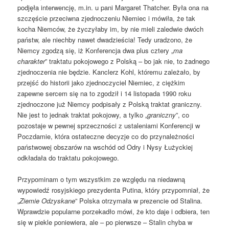
podjęła interwencję, m.in. u pani Margaret Thatcher. Była ona na
szczęście przeciwna zjednoczeniu Niemiec i mówiła, że tak
kocha Niemców, że życzyłaby im, by nie mieli zaledwie dwóch
państw, ale niechby nawet dwadzieścia! Tedy uradzono, że
Niemcy zgodzą się, iż Konferencja dwa plus cztery „
ma
charakter
” traktatu pokojowego z Polską – bo jak nie, to żadnego
zjednoczenia nie będzie. Kanclerz Kohl, któremu zależało, by
przejść do historii jako zjednoczyciel Niemiec, z ciężkim
zapewne sercem się na to zgodził i 14 listopada 1990 roku
zjednoczone już Niemcy podpisały z Polską traktat graniczny.
Nie jest to jednak traktat pokojowy, a tylko „
graniczny
”, co
pozostaje w pewnej sprzeczności z ustaleniami Konferencji w
Poczdamie, która ostateczne decyzje co do przynależności
państwowej obszarów na wschód od Odry i Nysy Łużyckiej
odkładała do traktatu pokojowego.
Przypominam o tym wszystkim ze względu na niedawną
wypowiedź rosyjskiego prezydenta Putina, który przypomniał, że
„
Ziemie Odzyskane
” Polska otrzymała w prezencie od Stalina.
Wprawdzie popularne porzekadło mówi, że kto daje i odbiera, ten
się w piekle poniewiera, ale – po pierwsze – Stalin chyba w