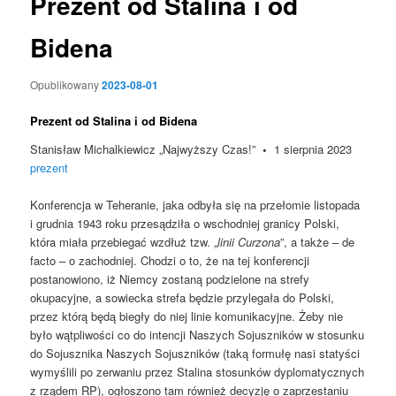
Prezent od Stalina i od
Bidena
Opublikowany
2023-08-01
Prezent od Stalina i od Bidena
Stanisław Michalkiewicz „Najwyższy Czas!”
•
1 sierpnia 2023
prezent
Konferencja w Teheranie, jaka odbyła się na przełomie listopada
i grudnia 1943 roku przesądziła o wschodniej granicy Polski,
która miała przebiegać wzdłuż tzw. „
linii Curzona
”, a także – de
facto – o zachodniej. Chodzi o to, że na tej konferencji
postanowiono, iż Niemcy zostaną podzielone na strefy
okupacyjne, a sowiecka strefa będzie przylegała do Polski,
przez którą będą biegły do niej linie komunikacyjne. Żeby nie
było wątpliwości co do intencji Naszych Sojuszników w stosunku
do Sojusznika Naszych Sojuszników (taką formułę nasi statyści
wymyślili po zerwaniu przez Stalina stosunków dyplomatycznych
z rządem RP), ogłoszono tam również decyzję o zaprzestaniu