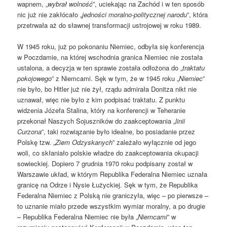
wapnem, „
wybrał wolność
”, uciekając na Zachód i w ten sposób
nic już nie zakłócało „
jedności moralno-politycznej narodu
”, która
przetrwała aż do sławnej transformacji ustrojowej w roku 1989.
W 1945 roku, już po pokonaniu Niemiec, odbyła się konferencja
w Poczdamie, na której wschodnia granica Niemiec nie została
ustalona, a decyzja w ten sprawie została odłożona do „
traktatu
pokojowego
” z Niemcami. Sęk w tym, że w 1945 roku „
Niemiec
”
nie było, bo Hitler już nie żył, rządu admirała Donitza nikt nie
uznawał, więc nie było z kim podpisać traktatu. Z punktu
widzenia Józefa Stalina, który na konferencji w Teheranie
przekonał Naszych Sojuszników do zaakceptowania „
linii
Curzona
”, taki rozwiązanie było idealne, bo posiadanie przez
Polskę tzw. „
Ziem Odzyskanych
” zależało wyłącznie od jego
woli, co skłaniało polskie władze do zaakceptowania okupacji
sowieckiej. Dopiero 7 grudnia 1970 roku podpisany został w
Warszawie układ, w którym Republika Federalna Niemiec uznała
granicę na Odrze i Nysie Łużyckiej. Sęk w tym, że Republika
Federalna Niemiec z Polską nie graniczyła, więc – po pierwsze –
to uznanie miało przede wszystkim wymiar moralny, a po drugie
– Republika Federalna Niemiec nie była „
Niemcami
” w