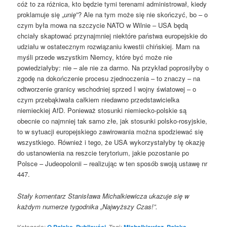
cóż to za różnica, kto będzie tymi terenami administrował, kiedy
proklamuje się „
unię
”? Ale na tym może się nie skończyć, bo – o
czym była mowa na szczycie NATO w Wilnie – USA będą
chciały skaptować przynajmniej niektóre państwa europejskie do
udziału w ostatecznym rozwiązaniu kwestii chińskiej. Mam na
myśli przede wszystkim Niemcy, które być może nie
powiedziałyby: nie – ale nie za darmo. Na przykład poprosiłyby o
zgodę na dokończenie procesu zjednoczenia – to znaczy – na
odtworzenie granicy wschodniej sprzed I wojny światowej – o
czym przebąkiwała całkiem niedawno przedstawicielka
niemieckiej AfD. Ponieważ stosunki niemiecko-polskie są
obecnie co najmniej tak samo złe, jak stosunki polsko-rosyjskie,
to w sytuacji europejskiego zawirowania można spodziewać się
wszystkiego. Również i tego, że USA wykorzystałyby tę okazję
do ustanowienia na reszcie terytorium, jakie pozostanie po
Polsce – Judeopolonii – realizując w ten sposób swoją ustawę nr
447.
Stały komentarz Stanisława Michalkiewicza ukazuje się w
każdym numerze tygodnika „Najwyższy Czas!”.
Kategorie:
O Polskę
,
Publicyści
. Tagi:
Michalkiewicz
,
Polska
,