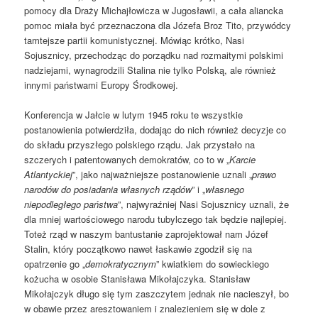
pomocy dla Draży Michajłowicza w Jugosławii, a cała aliancka
pomoc miała być przeznaczona dla Józefa Broz Tito, przywódcy
tamtejsze partii komunistycznej. Mówiąc krótko, Nasi
Sojusznicy, przechodząc do porządku nad rozmaitymi polskimi
nadziejami, wynagrodzili Stalina nie tylko Polską, ale również
innymi państwami Europy Środkowej.
Konferencja w Jałcie w lutym 1945 roku te wszystkie
postanowienia potwierdziła, dodając do nich również decyzje co
do składu przyszłego polskiego rządu. Jak przystało na
szczerych i patentowanych demokratów, co to w „
Karcie
Atlantyckiej
”, jako najważniejsze postanowienie uznali „
prawo
narodów do posiadania własnych rządów
” i „
własnego
niepodległego państwa
”, najwyraźniej Nasi Sojusznicy uznali, że
dla mniej wartościowego narodu tubylczego tak będzie najlepiej.
Toteż rząd w naszym bantustanie zaprojektował nam Józef
Stalin, który początkowo nawet łaskawie zgodził się na
opatrzenie go „
demokratycznym
” kwiatkiem do sowieckiego
kożucha w osobie Stanisława Mikołajczyka. Stanisław
Mikołajczyk długo się tym zaszczytem jednak nie nacieszył, bo
w obawie przez aresztowaniem i znalezieniem się w dole z