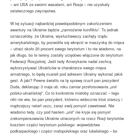
– ani USA ze swoimi wasalami, ani Rosja – nie uzyskały
ostatecznego zwycięstwa.
W tej sytuacji najbardziej prawdopodobnym zakończeniem
awantury na Ukrainie będzie „
zamrożenie konfliktu
”. To jednak
oznaczałoby, że Ukraina, wysłuchawszy zachęty rządu
amerykańskiego, by pozwoliła się wkręcić w maszynkę do mięsa
– utraci około 20 procent swego terytorium i to nie wiadomo, na
jak długo, bo te tereny zostały urzędowo włączone do terytorium
Federacji Rosyjskiej. Jeśli tedy Amerykanie nadal zechcą
wykorzystywać Ukraińców w charakterze swego mięsa
armatniego, to będą musieli pod adresem Ukrainy wykonać jakiś
gest. A jaki? Pewne światło na tę sprawę rzucił pan prezydent
Duda, deklarując 3 maja ub. roku zamiar przeforsowania „
unii
polsko-ukraińskiej
”. Co to konkretnie miałoby oznaczać – tego
nikt nie wie, bo pan prezydent, któremu widocznie ktoś starszy i
mądrzejszy natarł uszu, zaraz swój pomysł zawetował. Nie
wiadomo tedy, czy pod hasłem „
unii
” nie kryje się pomysł
zrekompensowania Ukrainie utraconych na rzecz Rosji terytoriów
kosztem części terytorium polskiego: województwa
podkarpackiego i części małopolskiego oraz lubelskiego – bo