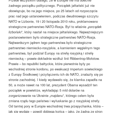
Przede wszystkim dlatego, że w Europie nie ma obecnie
żadnego porządku politycznego. Porządek jałtański już nie
obowiązuje, bo na jego miejsce, po 25 latach od rozpoczęcia
prac nad jego ustanowieniem, podczas dwudniowego szczytu
NATO w Lizbonie, 19 i 20 listopada 2010 roku, proklamowano
strategiczne partnerstwo NATO-Rosja. Był to właśnie „
porządek
lizboński
”, który nastał na miejsce jałtańskiego. Najważniejszym
postanowieniem było strategiczne partnerstwo NATO-Rosja.
Najtwardszym jądrem tego partnerstwa było strategiczne
partnerstwo niemiecko-rosyjskie, a kamieniem węgielnym tego
partnerstwa, był podział Europy na strefę rosyjską i strefę
niemiecką – prawie dokładnie wzdłuż linii Ribbentrop-Mołotow.
Prawie – bo republiki bałtyckie, które pierwotnie były po
wschodniej stronie kordonu, po ewakuacji imperium sowieckiego
z Europy Środkowej i przyłączeniu ich do NATO, znalazły się po
stronie zachodniej. I kiedy wydawało się, że klamka zapadła na
50, a może nawet na 100 lat, prezydent Obama wysadził ten
porządek w powietrze, wykładając 5 mld dolarów na
zorganizowanie na Ukrainie „
majdanu
”, którego celem była
zmiana rządu tego państwa i wyłuskanie go z rosyjskiej strefy.
Od tamtej pory w Europie wschodniej trwa przepychanka, która –
jak się wydaje – powoli dobiega końca – jako, że żadna ze stron