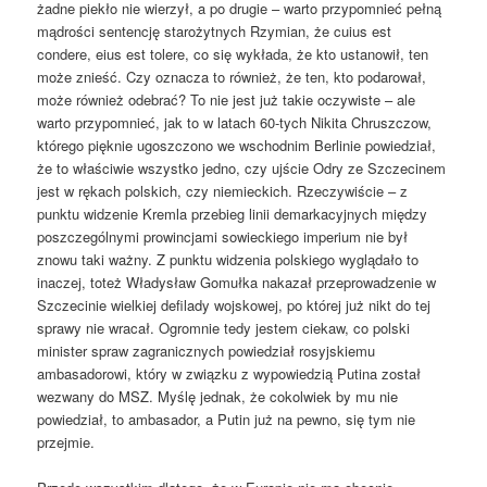
żadne piekło nie wierzył, a po drugie – warto przypomnieć pełną
mądrości sentencję starożytnych Rzymian, że cuius est
condere, eius est tolere, co się wykłada, że kto ustanowił, ten
może znieść. Czy oznacza to również, że ten, kto podarował,
może również odebrać? To nie jest już takie oczywiste – ale
warto przypomnieć, jak to w latach 60-tych Nikita Chruszczow,
którego pięknie ugoszczono we wschodnim Berlinie powiedział,
że to właściwie wszystko jedno, czy ujście Odry ze Szczecinem
jest w rękach polskich, czy niemieckich. Rzeczywiście – z
punktu widzenie Kremla przebieg linii demarkacyjnych między
poszczególnymi prowincjami sowieckiego imperium nie był
znowu taki ważny. Z punktu widzenia polskiego wyglądało to
inaczej, toteż Władysław Gomułka nakazał przeprowadzenie w
Szczecinie wielkiej defilady wojskowej, po której już nikt do tej
sprawy nie wracał. Ogromnie tedy jestem ciekaw, co polski
minister spraw zagranicznych powiedział rosyjskiemu
ambasadorowi, który w związku z wypowiedzią Putina został
wezwany do MSZ. Myślę jednak, że cokolwiek by mu nie
powiedział, to ambasador, a Putin już na pewno, się tym nie
przejmie.