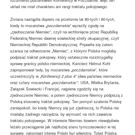
rozumieniu postanowień Konferencji w Poczdamie, więc ten
układ nie miał charakteru ani rangi traktatu pokojowego.
Zmiana nastąpiła dopiero na przełomie lat 80-tych i 90-tych,
kiedy to mocarstwa „
poczdamskie
” wyraziły zgodę na
„
zjednoczenie Niemiec
”, czyli na wchłonięcie przez Republikę
Federalną Niemiec dawnej sowieckiej strefy okupacyjnej, czyli
Niemieckiej Republiki Demokratycznej. Pojawiła się zatem
szansa na odtworzenie „
Niemiec
”, z którymi Polska mogłaby
podpisać traktat pokojowy, który ostatecznie rozstrzygałby
sprawę granicy polsko-niemieckiej. Kanclerz Helmut Kohl
zaproponował tedy, by mocarstwa „
poczdamskie
”, które
uczestniczyły w „
Konferencji 2 plus 4
” (dwa państwa niemieckie
oraz cztery mocarstwa „
poczdamskie:
”: USA, Wielka Brytania,
Związek Sowiecki i Francja), najpierw zgodziły się na
zjednoczenie Niemiec, a potem zjednoczone Niemcy podpiszą z
Polską stosowny traktat pokojowy. Ten pomysł szalenie Polskę
zaniepokoił, bo kiedy Niemcy się już zjednoczą, to Polska nie
miałaby żadnego narzędzia, by wymusić na nich zawarcie
traktatu pokojowego. W interesie Niemiec bowiem niewątpliwie
leżało przeciąganie jak najdłużej stanu tymczasowości w tej
sprawie, natomiast interes Polski był odwrotny. Toteż Polska