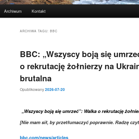
Archiwum
Kontakt
ARCHIWA TAGU:
BBC
BBC: „Wszyscy boją się umrze
o rekrutację żołnierzy na Ukrain
brutalna
Opublikowany
2026-07-20
„Wszyscy boją się umrzeć”: Walka o rekrutację żołnier
[Nie mam sił, by przetłumaczyć poprawnie. Radzę czyt
bbc.com/news/articles