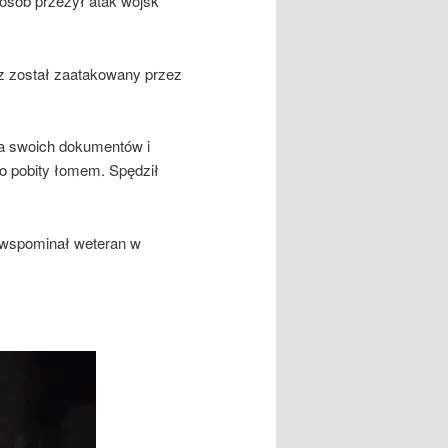
osób przeżył atak wojsk
cz został zaatakowany przez
a swoich dokumentów i
żko pobity łomem. Spędził
 wspominał weteran w