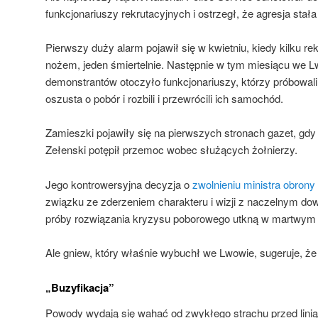
funkcjonariuszy rekrutacyjnych i ostrzegł, że agresja stała
Pierwszy duży alarm pojawił się w kwietniu, kiedy kilku re
nożem, jeden śmiertelnie. Następnie w tym miesiącu we 
demonstrantów otoczyło funkcjonariuszy, którzy próbowal
oszusta o pobór i rozbili i przewrócili ich samochód.
Zamieszki pojawiły się na pierwszych stronach gazet, g
Zełenski potępił przemoc wobec służących żołnierzy.
Jego kontrowersyjna decyzja o
zwolnieniu ministra obron
związku ze zderzeniem charakteru i wizji z naczelnym do
próby rozwiązania kryzysu poborowego utkną w martwym 
Ale gniew, który właśnie wybuchł we Lwowie, sugeruje, że p
„Buzyfikacja”
Powody wydają się wahać od zwykłego strachu przed linią 