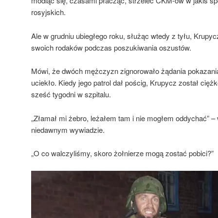
modląc się, czasami płacząc, strzelec CKM-ow w jakiś sp
rosyjskich.
Ale w grudniu ubiegłego roku, służąc wtedy z tyłu, Krupy
swoich rodaków podczas poszukiwania oszustów.
Mówi, że dwóch mężczyzn zignorowało żądania pokazani
uciekło. Kiedy jego patrol dał pościg, Krupycz został cię
sześć tygodni w szpitalu.
„Złamał mi żebro, leżałem tam i nie mogłem oddychać” –
niedawnym wywiadzie.
„O co walczyliśmy, skoro żołnierze mogą zostać pobici?”