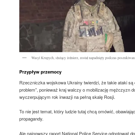
Wasyl Krupych, służący żołnierz, został napadnięty podczas poszukiwa
Przypływ przemocy
Rzeczniczka wojskowa Ukrainy twierdzi, że takie ataki są
problem”, ponieważ kraj walczy o mobilizację mężczyzn do
wyczerpującym rok inwazji na pełną skalę Rosji.
To nie jest temat, który ludzie tutaj chcą omówić, obawiając
propagandy.
Ale najnowszy raport National Police Service odnotował do