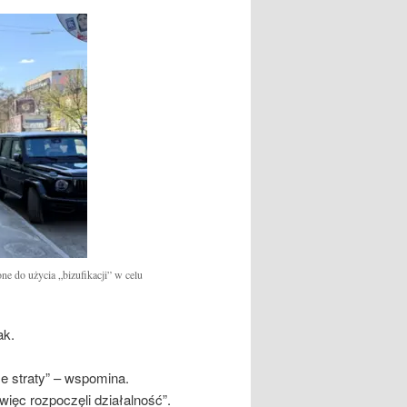
e do użycia „bizufikacji” w celu
ak.
łe straty” – wspomina.
ięc rozpoczęli działalność”.