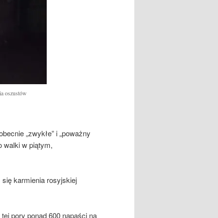
nia oszustów
 obecnie „zwykłe” i „poważny
 walki w piątym,
 się karmienia rosyjskiej
 tej pory ponad 600 napaści na