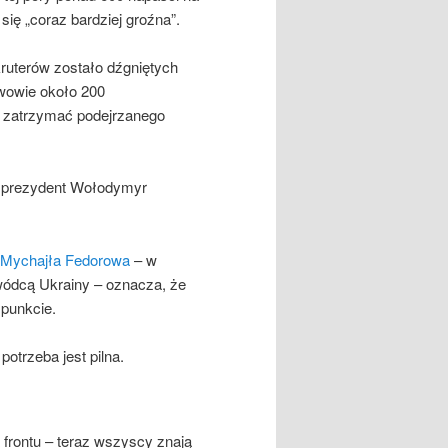
 się „coraz bardziej groźna”.
kruterów zostało dźgniętych
Lwowie około 200
i zatrzymać podejrzanego
dy prezydent Wołodymyr
y Mychajła Fedorowa
– w
wódcą Ukrainy – oznacza, że
punkcie.
otrzeba jest pilna.
frontu – teraz wszyscy znają