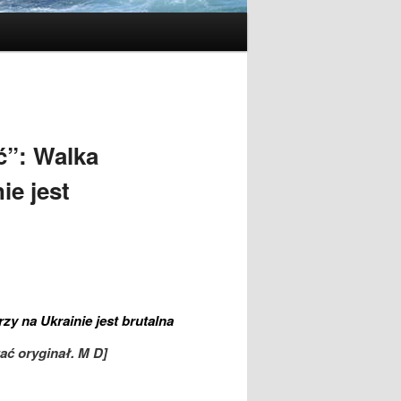
ć”: Walka
ie jest
zy na Ukrainie jest brutalna
ać oryginał. M D]