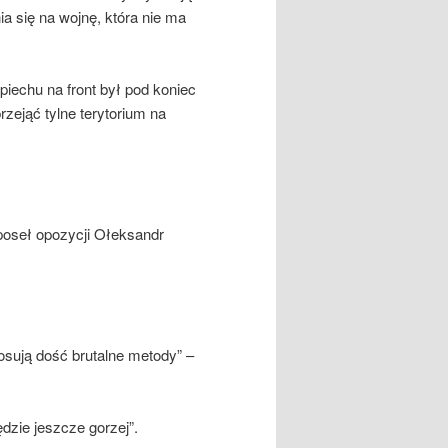
ia się na wojnę, która nie ma
echu na front był pod koniec
zejąć tylne terytorium na
 poseł opozycji Ołeksandr
tosują dość brutalne metody” –
zie jeszcze gorzej”.