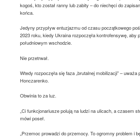
kogoś, kto został ranny lub zabity – do niechęci do zapisan
końca.
Jedyny przypływ entuzjazmu od czasu początkowego pośpi
2023 roku, kiedy Ukraina rozpoczęła kontrofensywę, aby pr
południowym wschodzie.
Nie przetrwał.
Wtedy rozpoczęła się faza „brutalnej mobilizacji” – uważa
Honczarenko.
Obwinia to za luz.
„Ci funkcjonariusze polują na ludzi na ulicach, a czasem s
mówi poseł.
„Przemoc prowadzi do przemocy. To ogromny problem i będ