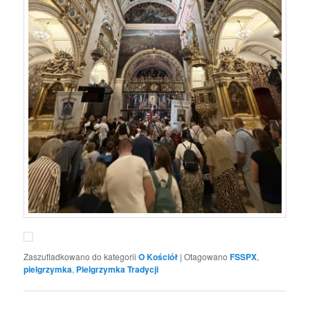
Zaszufladkowano do kategorii
O Kościół
|
Otagowano
FSSPX
,
pielgrzymka
,
Pielgrzymka Tradycji