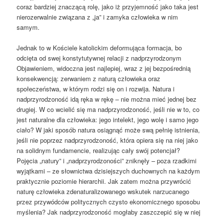
coraz bardziej znaczącą rolę, jako iż przyjemność jako taka jest
nierozerwalnie związana z „ja” i zamyka człowieka w nim
samym.
Jednak to w Kościele katolickim deformująca formacja, bo
odcięta od swej konstytutywnej relacji z nadprzyrodzonym
Objawieniem, widoczna jest najlepiej, wraz z jej bezpośrednią
konsekwencją: zerwaniem z naturą człowieka oraz
społeczeństwa, w którym rodzi się on i rozwija. Natura i
nadprzyrodzoność idą ręka w rękę – nie można mieć jednej bez
drugiej. W co wcielić się ma nadprzyrodzoność, jeśli nie w to, co
jest naturalne dla człowieka: jego intelekt, jego wolę i samo jego
ciało? W jaki sposób natura osiągnąć może swą pełnię istnienia,
jeśli nie poprzez nadprzyrodzoność, która opiera się na niej jako
na solidnym fundamencie, realizując cały swój potencjał?
Pojęcia „natury” i „nadprzyrodzoności” zniknęły – poza rzadkimi
wyjątkami – ze słownictwa dzisiejszych duchownych na każdym
praktycznie poziomie hierarchii. Jak zatem można przywrócić
naturę człowieka zdenaturalizowanego wskutek narzucanego
przez przywódców politycznych czysto ekonomicznego sposobu
myślenia? Jak nadprzyrodzoność mogłaby zaszczepić się w niej