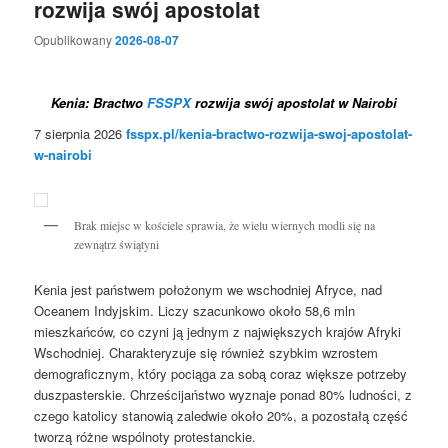
rozwija swój apostolat
Opublikowany
2026-08-07
Kenia: Bractwo
FSSPX
rozwija swój apostolat w Nairobi
7 sierpnia 2026
fsspx.pl/kenia-bractwo-rozwija-swoj-apostolat-
w-nairobi
Brak miejsc w kościele sprawia, że wielu wiernych modli się na
zewnątrz świątyni
Kenia jest państwem położonym we wschodniej Afryce, nad
Oceanem Indyjskim. Liczy szacunkowo około 58,6 mln
mieszkańców, co czyni ją jednym z największych krajów Afryki
Wschodniej. Charakteryzuje się również szybkim wzrostem
demograficznym, który pociąga za sobą coraz większe potrzeby
duszpasterskie. Chrześcijaństwo wyznaje ponad 80% ludności, z
czego katolicy stanowią zaledwie około 20%, a pozostałą część
tworzą różne wspólnoty protestanckie.