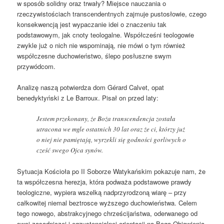
w sposób solidny oraz trwały? Miejsce nauczania o
rzeczywistościach transcendentnych zajmuje pustosłowie, czego
konsekwencją jest wypaczanie idei o znaczeniu tak
podstawowym, jak cnoty teologalne. Współcześni teologowie
zwykle już o nich nie wspominają, nie mówi o tym również
współczesne duchowieństwo, ślepo posłuszne swym
przywódcom.
Analizę naszą potwierdza dom Gérard Calvet, opat
benedyktyński z Le Barroux. Pisał on przed laty:
Jestem przekonany, że Boża transcendencja została
utracona we mgle ostatnich 30 lat oraz że ci, którzy już
o niej nie pamiętają, wyrzekli się godności gorliwych o
cześć swego Ojca synów.
Sytuacja Kościoła po II Soborze Watykańskim pokazuje nam, że
ta współczesna herezja, która podważa podstawowe prawdy
teologiczne, wypiera wszelką nadprzyrodzoną wiarę – przy
całkowitej niemal beztrosce wyższego duchowieństwa. Celem
tego nowego, abstrakcyjnego chrześcijaństwa, oderwanego od
swej zasadniczej i egzystencjalnej orientacji na Boga Objawienia,