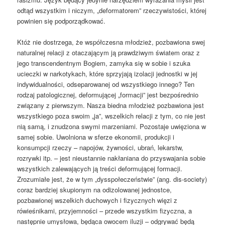
odtąd wszystkim i niczym, „deformatorem” rzeczywistości, której
powinien się podporządkować.
Któż nie dostrzega, że współczesna młodzież, pozbawiona swej
naturalnej relacji z otaczającym ją prawdziwym światem oraz z
jego transcendentnym Bogiem, zamyka się w sobie i szuka
ucieczki w narkotykach, które sprzyjają izolacji jednostki w jej
indywidualności, odseparowanej od wszystkiego innego? Ten
rodzaj patologicznej, deformującej „formacji” jest bezpośrednio
związany z pierwszym. Nasza biedna młodzież pozbawiona jest
wszystkiego poza swoim „ja”, wszelkich relacji z tym, co nie jest
nią samą, i znudzona swymi marzeniami. Pozostaje uwięziona w
samej sobie. Uwolniona w sferze ekonomii, produkcji i
konsumpcji rzeczy – napojów, żywności, ubrań, lekarstw,
rozrywki itp. – jest nieustannie nakłaniana do przyswajania sobie
wszystkich zalewających ją treści deformującej formacji.
Zrozumiałe jest, że w tym „dysspołeczeństwie” (ang. dis-society)
coraz bardziej skupionym na odizolowanej jednostce,
pozbawionej wszelkich duchowych i fizycznych więzi z
rówieśnikami, przyjemności – przede wszystkim fizyczna, a
następnie umysłowa, będąca owocem iluzji – odgrywać będą