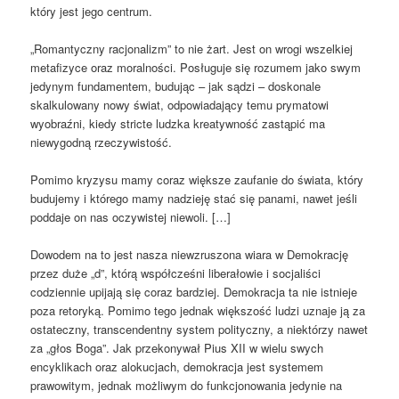
który jest jego centrum.
„Romantyczny racjonalizm” to nie żart. Jest on wrogi wszelkiej
metafizyce oraz moralności. Posługuje się rozumem jako swym
jedynym fundamentem, budując – jak sądzi – doskonale
skalkulowany nowy świat, odpowiadający temu prymatowi
wyobraźni, kiedy stricte ludzka kreatywność zastąpić ma
niewygodną rzeczywistość.
Pomimo kryzysu mamy coraz większe zaufanie do świata, który
budujemy i którego mamy nadzieję stać się panami, nawet jeśli
poddaje on nas oczywistej niewoli. […]
Dowodem na to jest nasza niewzruszona wiara w Demokrację
przez duże „d”, którą współcześni liberałowie i socjaliści
codziennie upijają się coraz bardziej. Demokracja ta nie istnieje
poza retoryką. Pomimo tego jednak większość ludzi uznaje ją za
ostateczny, transcendentny system polityczny, a niektórzy nawet
za „głos Boga”. Jak przekonywał Pius XII w wielu swych
encyklikach oraz alokucjach, demokracja jest systemem
prawowitym, jednak możliwym do funkcjonowania jedynie na