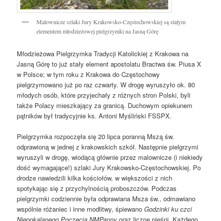
Malownicze szlaki Jury Krakowsko-Częstochowskiej są stałym
elementem młodzieżowej pielgrzymki na Jasną Górę
Młodzieżowa Pielgrzymka Tradycji Katolickiej z Krakowa na
Jasną Górę to już stały element apostolatu Bractwa św. Piusa X
w Polsce; w tym roku z Krakowa do Częstochowy
pielgrzymowano już po raz czwarty. W drogę wyruszyło ok. 80
młodych osób, które przyjechały z różnych stron Polski, byli
także Polacy mieszkający za granicą. Duchowym opiekunem
pątników był tradycyjnie ks. Antoni Myśliński FSSPX.
Pielgrzymka rozpoczęła się 20 lipca poranną Mszą św.
odprawioną w jednej z krakowskich szkół. Następnie pielgrzymi
wyruszyli w drogę, wiodącą głównie przez malownicze (i niekiedy
dość wymagające!) szlaki Jury Krakowsko-Częstochowskiej. Po
drodze nawiedzili kilka kościołów, w większości z nich
spotykając się z przychylnością proboszczów. Podczas
pielgrzymki codziennie była odprawiana Msza św., odmawiano
wspólnie różaniec i inne modlitwy, śpiewano
Godzinki ku czci
Niepokalanego Poczęcia NMPanny
oraz liczne pieśni. Każdego