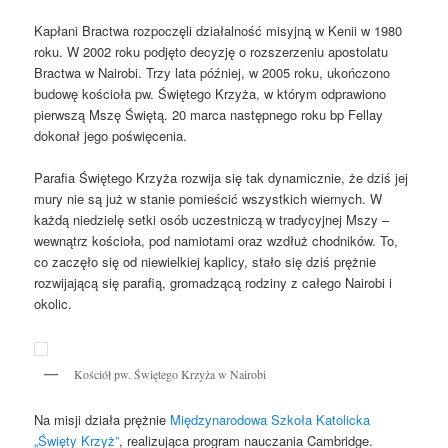
Kapłani Bractwa rozpoczęli działalność misyjną w Kenii w 1980
roku. W 2002 roku podjęto decyzję o rozszerzeniu apostolatu
Bractwa w Nairobi. Trzy lata później, w 2005 roku, ukończono
budowę kościoła pw. Świętego Krzyża, w którym odprawiono
pierwszą Mszę Świętą. 20 marca następnego roku bp Fellay
dokonał jego poświęcenia.
Parafia Świętego Krzyża rozwija się tak dynamicznie, że dziś jej
mury nie są już w stanie pomieścić wszystkich wiernych. W
każdą niedzielę setki osób uczestniczą w tradycyjnej Mszy –
wewnątrz kościoła, pod namiotami oraz wzdłuż chodników. To,
co zaczęło się od niewielkiej kaplicy, stało się dziś prężnie
rozwijającą się parafią, gromadzącą rodziny z całego Nairobi i
okolic.
Kościół pw. Świętego Krzyża w Nairobi
Na misji działa prężnie
Międzynarodowa Szkoła Katolicka
„Święty Krzyż”
, realizująca program nauczania Cambridge.