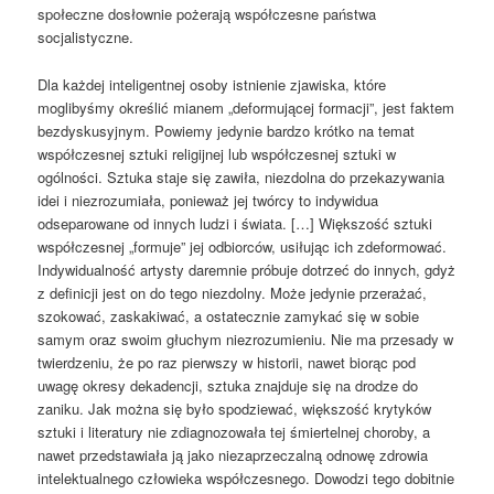
społeczne dosłownie pożerają współczesne państwa
socjalistyczne.
Dla każdej inteligentnej osoby istnienie zjawiska, które
moglibyśmy określić mianem „deformującej formacji”, jest faktem
bezdyskusyjnym. Powiemy jedynie bardzo krótko na temat
współczesnej sztuki religijnej lub współczesnej sztuki w
ogólności. Sztuka staje się zawiła, niezdolna do przekazywania
idei i niezrozumiała, ponieważ jej twórcy to indywidua
odseparowane od innych ludzi i świata. […] Większość sztuki
współczesnej „formuje” jej odbiorców, usiłując ich zdeformować.
Indywidualność artysty daremnie próbuje dotrzeć do innych, gdyż
z definicji jest on do tego niezdolny. Może jedynie przerażać,
szokować, zaskakiwać, a ostatecznie zamykać się w sobie
samym oraz swoim głuchym niezrozumieniu. Nie ma przesady w
twierdzeniu, że po raz pierwszy w historii, nawet biorąc pod
uwagę okresy dekadencji, sztuka znajduje się na drodze do
zaniku. Jak można się było spodziewać, większość krytyków
sztuki i literatury nie zdiagnozowała tej śmiertelnej choroby, a
nawet przedstawiała ją jako niezaprzeczalną odnowę zdrowia
intelektualnego człowieka współczesnego. Dowodzi tego dobitnie