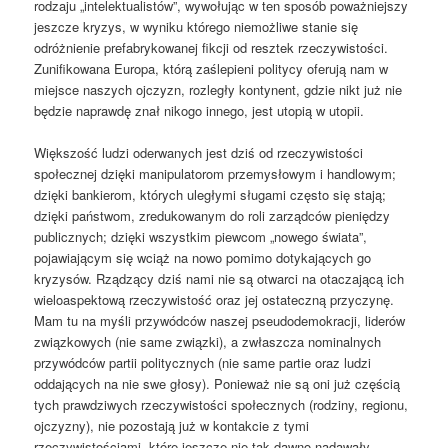
rodzaju „intelektualistów”, wywołując w ten sposób poważniejszy
jeszcze kryzys, w wyniku którego niemożliwe stanie się
odróżnienie prefabrykowanej fikcji od resztek rzeczywistości.
Zunifikowana Europa, którą zaślepieni politycy oferują nam w
miejsce naszych ojczyzn, rozległy kontynent, gdzie nikt już nie
będzie naprawdę znał nikogo innego, jest utopią w utopii.
Większość ludzi oderwanych jest dziś od rzeczywistości
społecznej dzięki manipulatorom przemysłowym i handlowym;
dzięki bankierom, których uległymi sługami często się stają;
dzięki państwom, zredukowanym do roli zarządców pieniędzy
publicznych; dzięki wszystkim piewcom „nowego świata”,
pojawiającym się wciąż na nowo pomimo dotykających go
kryzysów. Rządzący dziś nami nie są otwarci na otaczającą ich
wieloaspektową rzeczywistość oraz jej ostateczną przyczynę.
Mam tu na myśli przywódców naszej pseudodemokracji, liderów
związkowych (nie same związki), a zwłaszcza nominalnych
przywódców partii politycznych (nie same partie oraz ludzi
oddających na nie swe głosy). Ponieważ nie są oni już częścią
tych prawdziwych rzeczywistości społecznych (rodziny, regionu,
ojczyzny), nie pozostają już w kontakcie z tymi
rzeczywistościami, które jeszcze nie tak dawno nadawały