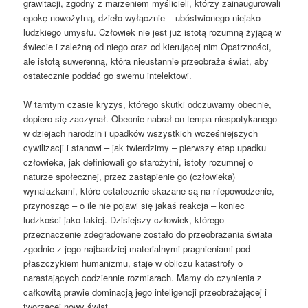
grawitacji, zgodny z marzeniem myślicieli, którzy zainaugurowali
epokę nowożytną, dzieło wyłącznie – ubóstwionego niejako –
ludzkiego umysłu. Człowiek nie jest już istotą rozumną żyjącą w
świecie i zależną od niego oraz od kierującej nim Opatrzności,
ale istotą suwerenną, która nieustannie przeobraża świat, aby
ostatecznie poddać go swemu intelektowi.
W tamtym czasie kryzys, którego skutki odczuwamy obecnie,
dopiero się zaczynał. Obecnie nabrał on tempa niespotykanego
w dziejach narodzin i upadków wszystkich wcześniejszych
cywilizacji i stanowi – jak twierdzimy – pierwszy etap upadku
człowieka, jak definiowali go starożytni, istoty rozumnej o
naturze społecznej, przez zastąpienie go (człowieka)
wynalazkami, które ostatecznie skazane są na niepowodzenie,
przynosząc – o ile nie pojawi się jakaś reakcja – koniec
ludzkości jako takiej. Dzisiejszy człowiek, którego
przeznaczenie zdegradowane zostało do przeobrażania świata
zgodnie z jego najbardziej materialnymi pragnieniami pod
płaszczykiem humanizmu, staje w obliczu katastrofy o
narastających codziennie rozmiarach. Mamy do czynienia z
całkowitą prawie dominacją jego inteligencji przeobrażającej i
tworzącej nowy świat.