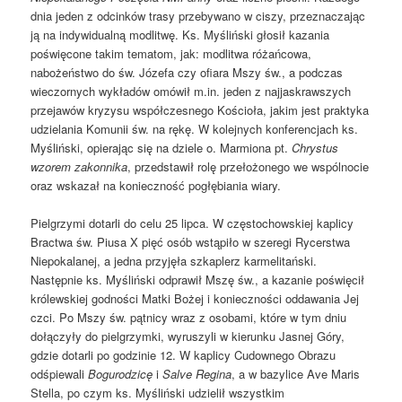
dnia jeden z odcinków trasy przebywano w ciszy, przeznaczając
ją na indywidualną modlitwę. Ks. Myśliński głosił kazania
poświęcone takim tematom, jak: modlitwa różańcowa,
nabożeństwo do św. Józefa czy ofiara Mszy św., a podczas
wieczornych wykładów omówił m.in. jeden z najjaskrawszych
przejawów kryzysu współczesnego Kościoła, jakim jest praktyka
udzielania Komunii św. na rękę. W kolejnych konferencjach ks.
Myśliński, opierając się na dziele o. Marmiona pt.
Chrystus
wzorem zakonnika
, przedstawił rolę przełożonego we wspólnocie
oraz wskazał na konieczność pogłębiania wiary.
Pielgrzymi dotarli do celu 25 lipca. W częstochowskiej kaplicy
Bractwa św. Piusa X pięć osób wstąpiło w szeregi Rycerstwa
Niepokalanej, a jedna przyjęła szkaplerz karmelitański.
Następnie ks. Myśliński odprawił Mszę św., a kazanie poświęcił
królewskiej godności Matki Bożej i konieczności oddawania Jej
czci. Po Mszy św. pątnicy wraz z osobami, które w tym dniu
dołączyły do pielgrzymki, wyruszyli w kierunku Jasnej Góry,
gdzie dotarli po godzinie 12. W kaplicy Cudownego Obrazu
odśpiewali
Bogurodzicę
i
Salve Regina
, a w bazylice Ave Maris
Stella, po czym ks. Myśliński udzielił wszystkim