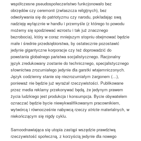
współczesne pseudospołeczeństwo funkcjonowało bez
obrzędów czy ceremonii (zwłaszcza religijnych), bez
odwoływania się do patriotyzmu czy narodu, pokładając swą
nadzieję wyłącznie w handlu i przemyśle (z którego to powodu
możemy się spodziewać wzrostu i tak już znacznego
bezrobocia), który w coraz mniejszym stopniu obejmować będzie
małe i średnie przedsiębiorstwa, by ostatecznie pozostawić
jedynie gigantyczne korporacje czy też doprowadzić do
powstania globalnego państwa socjalistycznego. Racjonalny
język zredukowany zostanie do technicznego, specjalistycznego
słownictwa zrozumiałego jedynie dla garstki wtajemniczonych.
Język codzienny stanie się niezrozumiałym żargonem (…),
ponieważ nie będzie już wyrażał rzeczywistości. Publikowane
przez media reklamy przekonywać będą, że jedynym prawem
życia ludzkiego jest produkcja i konsumpcja. Bycie obywatelem
oznaczać będzie bycie niewykwalifikowanym pracownikiem,
wytwórcą i równocześnie nabywcą rzeczy
stricte
materialnych, w
niekończącym się nigdy cyklu.
Samoodnawiająca się utopia zastąpi wszędzie prawdziwą
rzeczywistość społeczną, z korzyścią jedynie dla nowego