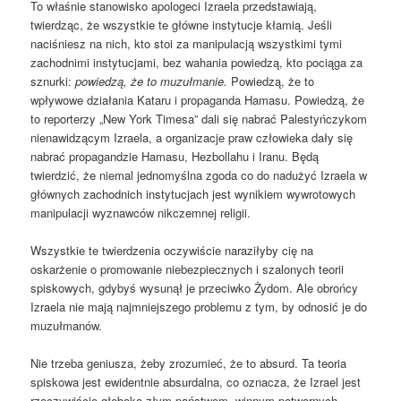
To właśnie stanowisko apologeci Izraela przedstawiają,
twierdząc, że wszystkie te główne instytucje kłamią. Jeśli
naciśniesz na nich, kto stoi za manipulacją wszystkimi tymi
zachodnimi instytucjami, bez wahania powiedzą, kto pociąga za
sznurki:
powiedzą, że to muzułmanie.
Powiedzą, że to
wpływowe działania Kataru i propaganda Hamasu. Powiedzą, że
to reporterzy „New York Timesa” dali się nabrać Palestyńczykom
nienawidzącym Izraela, a organizacje praw człowieka dały się
nabrać propagandzie Hamasu, Hezbollahu i Iranu. Będą
twierdzić, że niemal jednomyślna zgoda co do nadużyć Izraela w
głównych zachodnich instytucjach jest wynikiem wywrotowych
manipulacji wyznawców nikczemnej religii.
Wszystkie te twierdzenia oczywiście naraziłyby cię na
oskarżenie o promowanie niebezpiecznych i szalonych teorii
spiskowych, gdybyś wysunął je przeciwko Żydom. Ale obrońcy
Izraela nie mają najmniejszego problemu z tym, by odnosić je do
muzułmanów.
Nie trzeba geniusza, żeby zrozumieć, że to absurd. Ta teoria
spiskowa jest ewidentnie absurdalna, co oznacza, że ​​Izrael jest
rzeczywiście głęboko złym państwem, winnym potwornych