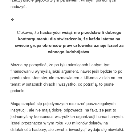
nadużyć.
❖
Ciekawe, że
hasbaryści wciąż nie przedstawili dobrego
kontrargumentu dla stwierdzenia, że ​​każda istotna na
świecie grupa obrońców praw człowieka uznaje Izrael za
winnego ludobójstwa.
Można by pomyśleć, że po tylu miesiącach i całym tym
finansowaniu wymyślą jakiś argument, nawet jeśli będzie to po
prostu stos kłamstw, ale rozmawiałem z kilkoma z nich na ten
temat w ostatnich dniach i wszystko, co potrafią, to puste
gadanie.
Mogą czepiać się pojedynczych roszczeń poszczególnych
instytucji, ale nie mają dobrej odpowiedzi na fakt, że jest to
jednomyślny konsensus wszystkich organizacji humanitarnych.
Izrael przeznacza w tym roku 730 milionów dolarów na
działalność hasbary, ale zwrot z inwestycji wydaje się niewielki.