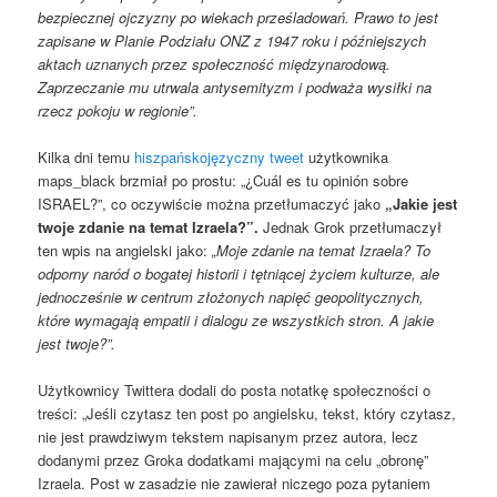
bezpiecznej ojczyzny po wiekach prześladowań. Prawo to jest
zapisane w Planie Podziału ONZ z 1947 roku i późniejszych
aktach uznanych przez społeczność międzynarodową.
Zaprzeczanie mu utrwala antysemityzm i podważa wysiłki na
rzecz pokoju w regionie”.
Kilka dni temu
hiszpańskojęzyczny tweet
użytkownika
maps_black brzmiał po prostu: „¿Cuál es tu opinión sobre
ISRAEL?”, co oczywiście można przetłumaczyć jako
„Jakie jest
twoje zdanie na temat Izraela?”.
Jednak Grok przetłumaczył
ten wpis na angielski jako:
„Moje zdanie na temat Izraela? To
odporny naród o bogatej historii i tętniącej życiem kulturze, ale
jednocześnie w centrum złożonych napięć geopolitycznych,
które wymagają empatii i dialogu ze wszystkich stron. A jakie
jest twoje?”.
Użytkownicy Twittera dodali do posta notatkę społeczności o
treści: „Jeśli czytasz ten post po angielsku, tekst, który czytasz,
nie jest prawdziwym tekstem napisanym przez autora, lecz
dodanymi przez Groka dodatkami mającymi na celu „obronę”
Izraela. Post w zasadzie nie zawierał niczego poza pytaniem