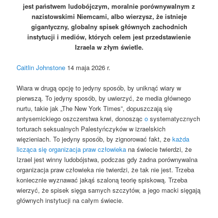
jest państwem ludobójczym, moralnie porównywalnym z
nazistowskimi Niemcami, albo wierzysz, że istnieje
gigantyczny, globalny spisek głównych zachodnich
instytucji i mediów, których celem jest przedstawienie
Izraela w złym świetle.
Caitlin Johnstone
14 maja 2026 r.
Wiara w drugą opcję to jedyny sposób, by uniknąć wiary w
pierwszą. To jedyny sposób, by uwierzyć, że media głównego
nurtu, takie jak „The New York Times”, dopuszczają się
antysemickiego oszczerstwa krwi, donosząc
o
systematycznych
torturach seksualnych Palestyńczyków w izraelskich
więzieniach. To jedyny sposób, by zignorować fakt, że
każda
licząca się organizacja praw człowieka
na świecie twierdzi, że
Izrael jest winny ludobójstwa, podczas gdy żadna porównywalna
organizacja praw człowieka nie twierdzi, że tak nie jest. Trzeba
koniecznie wyznawać jakąś szaloną teorię spiskową. Trzeba
wierzyć, że spisek sięga samych szczytów, a jego macki sięgają
głównych instytucji na całym świecie.