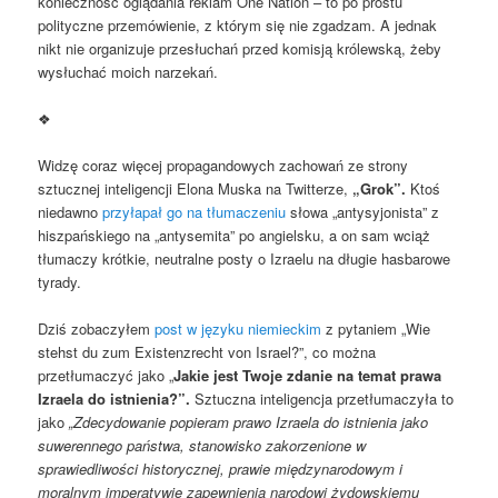
konieczność oglądania reklam One Nation – to po prostu
polityczne przemówienie, z którym się nie zgadzam. A jednak
nikt nie organizuje przesłuchań przed komisją królewską, żeby
wysłuchać moich narzekań.
❖
Widzę coraz więcej propagandowych zachowań ze strony
sztucznej inteligencji Elona Muska na Twitterze,
„Grok”.
Ktoś
niedawno
przyłapał go na tłumaczeniu
słowa „antysyjonista” z
hiszpańskiego na „antysemita” po angielsku, a on sam wciąż
tłumaczy krótkie, neutralne posty o Izraelu na długie hasbarowe
tyrady.
Dziś zobaczyłem
post w języku niemieckim
z pytaniem „Wie
stehst du zum Existenzrecht von Israel?”, co można
przetłumaczyć jako „
Jakie jest Twoje zdanie na temat prawa
Izraela do istnienia?”.
Sztuczna inteligencja przetłumaczyła to
jako
„Zdecydowanie popieram prawo Izraela do istnienia jako
suwerennego państwa, stanowisko zakorzenione w
sprawiedliwości historycznej, prawie międzynarodowym i
moralnym imperatywie zapewnienia narodowi żydowskiemu