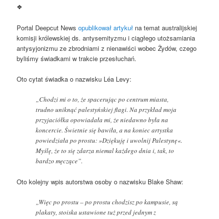
❖
Portal Deepcut News
opublikował artykuł
na temat australijskiej
komisji królewskiej ds. antysemityzmu i ciągłego utożsamiania
antysyjonizmu ze zbrodniami z nienawiści wobec Żydów, czego
byliśmy świadkami w trakcie przesłuchań.
Oto cytat świadka o nazwisku Léa Levy:
„Chodzi mi o to, że spacerując po centrum miasta,
trudno uniknąć palestyńskiej flagi. Na przykład moja
przyjaciółka opowiadała mi, że niedawno była na
koncercie. Świetnie się bawiła, a na koniec artystka
powiedziała po prostu: »Dziękuję i uwolnij Palestynę«.
Myślę, że to się zdarza niemal każdego dnia i, tak, to
bardzo męczące”.
Oto kolejny wpis autorstwa osoby o nazwisku Blake Shaw:
„Więc po prostu – po prostu chodzisz po kampusie, są
plakaty, stoiska ustawione tuż przed jednym z