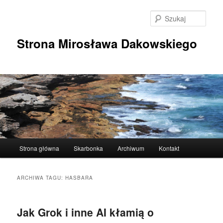
Przeskocz
Przeskocz
do
do
Szuka
tekstu
widgetów
Strona Mirosława Dakowskiego
Główne
Strona główna
Skarbonka
Archiwum
Kontakt
menu
ARCHIWA TAGU:
HASBARA
Jak Grok i inne AI kłamią o