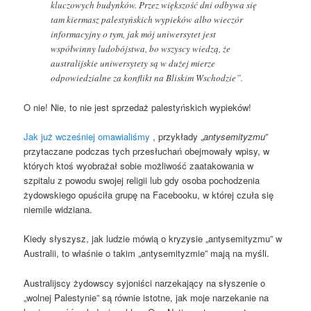
kluczowych budynków. Przez większość dni odbywa się
tam kiermasz palestyńskich wypieków albo wieczór
informacyjny o tym, jak mój uniwersytet jest
współwinny ludobójstwa, bo wszyscy wiedzą, że
australijskie uniwersytety są w dużej mierze
odpowiedzialne za konflikt na Bliskim Wschodzie”.
O nie! Nie, to nie jest sprzedaż palestyńskich wypieków!
Jak już wcześniej omawialiśmy
, przykłady „
antysemityzmu
”
przytaczane podczas tych przesłuchań obejmowały wpisy, w
których ktoś wyobrażał sobie możliwość zaatakowania w
szpitalu z powodu swojej religii lub gdy osoba pochodzenia
żydowskiego opuściła grupę na Facebooku, w której czuła się
niemile widziana.
Kiedy słyszysz, jak ludzie mówią o kryzysie „antysemityzmu” w
Australii, to właśnie o takim „antysemityzmie” mają na myśli.
Australijscy żydowscy syjoniści narzekający na słyszenie o
„wolnej Palestynie” są równie istotne, jak moje narzekanie na