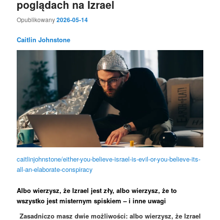
poglądach na Izrael
Opublikowany
2026-05-14
Caitlin Johnstone
caitlinjohnstone/either-you-believe-israel-is-evil-or-you-believe-its-
all-an-elaborate-conspiracy
Albo wierzysz, że Izrael jest zły, albo wierzysz, że to
wszystko jest misternym spiskiem – i inne uwagi
Zasadniczo masz dwie możliwości: albo wierzysz, że Izrael