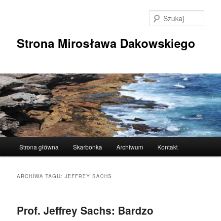
Przeskocz
Przeskocz
do
do
Szuka
tekstu
widgetów
Strona Mirosława Dakowskiego
Główne
Strona główna
Skarbonka
Archiwum
Kontakt
menu
ARCHIWA TAGU:
JEFFREY SACHS
Prof. Jeffrey Sachs: Bardzo