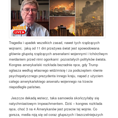
Tragedia i upadek wszelkich zasad, nawet tych rządzących
wojnami, jaką od 11 dni przeżywa świat jest spowodowana
głównie głupotą rządzących arsenałami wojennymi i tchórzliwym
merdaniem przed nimi ogonkami pozostałych polityków świata.
Kongres amerykański rozkłada bezradnie ręce, gdy Trump
ogłasza według własnego widzimisię i za podszeptem równie
psychopatycznego prezydenta innego kraju, napad z użyciem
całego amerykańskiego arsenału wojennego na trzecie
niepodległe państwo.
Jeszcze dekadą wstecz, taka samowola skończyłaby się
natychmiastowym impeachmentem. Dziś – kongres rozkłada
ręce, choć 3 na 4 Amerykanów jest przeciw tej wojnie. Co
gorsza, media roją się od coraz głupszych i bezczelniejszych