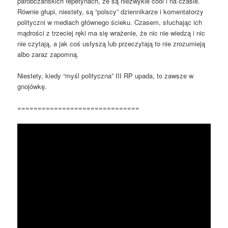
parobczańskich łepetynach, że są niezwykle cool i na czasie.
Równie głupi, niestety, są “polscy” dziennikarze i komentatorzy
polityczni w mediach głównego ścieku. Czasem, słuchając ich
mądrości z trzeciej ręki ma się wrażenie, że nic nie wiedzą i nic
nie czytają, a jak coś usłyszą lub przeczytają to nie zrozumieją
albo zaraz zapomną.
Niestety, kiedy “myśl polityczna” III RP upada, to zawsze w
gnojówkę.
==============================