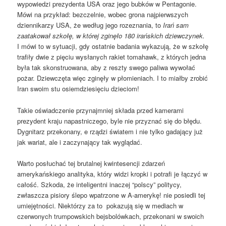
wypowiedzi prezydenta USA oraz jego bubków w Pentagonie.
Mówi na przykład: bezczelnie, wobec grona najpierwszych
dziennikarzy USA, że według jego rozeznania, to
Irań sam
zaatakował szkołę, w której zginęło 180 irańskich dziewczynek.
I mówi to w sytuacji, gdy ostatnie badania wykazują, że w szkołę
trafiły dwie z pięciu wysłanych rakiet tomahawk, z których jedna
była tak skonstruowana, aby z reszty swego paliwa wywołać
pożar. Dziewczęta więc zginęły w płomieniach. I to miałby zrobić
Iran swoim stu osiemdziesięciu dzieciom!
Takie oświadczenie przynajmniej składa przed kamerami
prezydent kraju napastniczego, byle nie przyznać się do błędu.
Dygnitarz przekonany, e rządzi światem i nie tylko gadający już
jak wariat, ale i zaczynający tak wyglądać.
Warto posłuchać tej brutalnej kwintesencji zdarzeń
amerykańskiego analityka, który widzi kropki i potrafi je łączyć w
całość. Szkoda, że inteligentni inaczej “polscy” politycy,
zwłaszcza pisiory ślepo wpatrzone w A-amerykę! nie posiedli tej
umiejętności. Niektórzy za to pokazują się w mediach w
czerwonych trumpowskich bejsbolówkach, przekonani w swoich