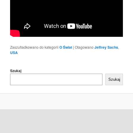
Zaszufladkowano do kategorii
O Świat
|
Otagowano
Jeffrey Sachs
,
USA
Szukaj
Szukaj