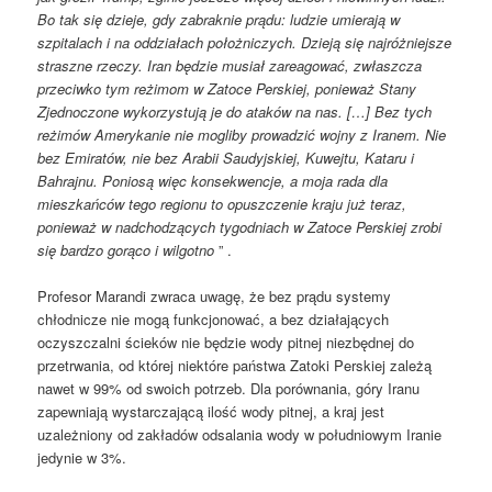
Bo tak się dzieje, gdy zabraknie prądu: ludzie umierają w
szpitalach i na oddziałach położniczych. Dzieją się najróżniejsze
straszne rzeczy. Iran będzie musiał zareagować, zwłaszcza
przeciwko tym reżimom w Zatoce Perskiej, ponieważ Stany
Zjednoczone wykorzystują je do ataków na nas. […] Bez tych
reżimów Amerykanie nie mogliby prowadzić wojny z Iranem. Nie
bez Emiratów, nie bez Arabii Saudyjskiej, Kuwejtu, Kataru i
Bahrajnu. Poniosą więc konsekwencje, a moja rada dla
mieszkańców tego regionu to opuszczenie kraju już teraz,
ponieważ w nadchodzących tygodniach w Zatoce Perskiej zrobi
się bardzo gorąco i wilgotno
” .
Profesor Marandi zwraca uwagę, że bez prądu systemy
chłodnicze nie mogą funkcjonować, a bez działających
oczyszczalni ścieków nie będzie wody pitnej niezbędnej do
przetrwania, od której niektóre państwa Zatoki Perskiej zależą
nawet w 99% od swoich potrzeb. Dla porównania, góry Iranu
zapewniają wystarczającą ilość wody pitnej, a kraj jest
uzależniony od zakładów odsalania wody w południowym Iranie
jedynie w 3%.