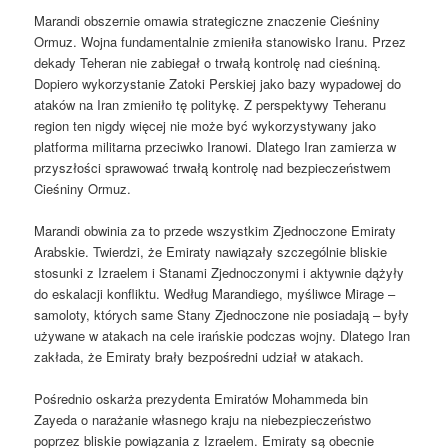
Marandi obszernie omawia strategiczne znaczenie Cieśniny
Ormuz. Wojna fundamentalnie zmieniła stanowisko Iranu. Przez
dekady Teheran nie zabiegał o trwałą kontrolę nad cieśniną.
Dopiero wykorzystanie Zatoki Perskiej jako bazy wypadowej do
ataków na Iran zmieniło tę politykę. Z perspektywy Teheranu
region ten nigdy więcej nie może być wykorzystywany jako
platforma militarna przeciwko Iranowi. Dlatego Iran zamierza w
przyszłości sprawować trwałą kontrolę nad bezpieczeństwem
Cieśniny Ormuz.
Marandi obwinia za to przede wszystkim Zjednoczone Emiraty
Arabskie. Twierdzi, że Emiraty nawiązały szczególnie bliskie
stosunki z Izraelem i Stanami Zjednoczonymi i aktywnie dążyły
do ​​eskalacji konfliktu. Według Marandiego, myśliwce Mirage –
samoloty, których same Stany Zjednoczone nie posiadają – były
używane w atakach na cele irańskie podczas wojny. Dlatego Iran
zakłada, że ​​Emiraty brały bezpośredni udział w atakach.
Pośrednio oskarża prezydenta Emiratów Mohammeda bin
Zayeda o narażanie własnego kraju na niebezpieczeństwo
poprzez bliskie powiązania z Izraelem. Emiraty są obecnie