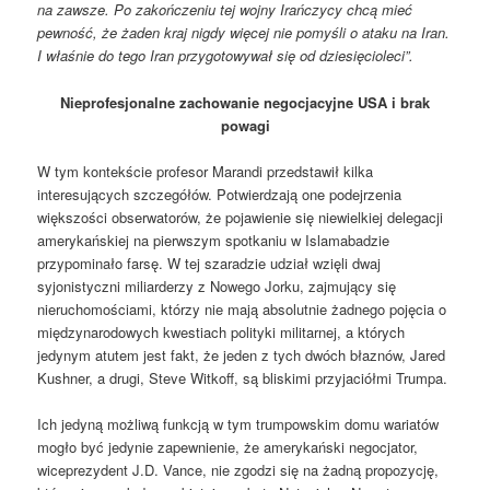
na zawsze. Po zakończeniu tej wojny Irańczycy chcą mieć
pewność, że żaden kraj nigdy więcej nie pomyśli o ataku na Iran.
I właśnie do tego Iran przygotowywał się od dziesięcioleci”.
Nieprofesjonalne zachowanie negocjacyjne USA i brak
powagi
W tym kontekście profesor Marandi przedstawił kilka
interesujących szczegółów. Potwierdzają one podejrzenia
większości obserwatorów, że pojawienie się niewielkiej delegacji
amerykańskiej na pierwszym spotkaniu w Islamabadzie
przypominało farsę. W tej szaradzie udział wzięli dwaj
syjonistyczni miliarderzy z Nowego Jorku, zajmujący się
nieruchomościami, którzy nie mają absolutnie żadnego pojęcia o
międzynarodowych kwestiach polityki militarnej, a których
jedynym atutem jest fakt, że jeden z tych dwóch błaznów, Jared
Kushner, a drugi, Steve Witkoff, są bliskimi przyjaciółmi Trumpa.
Ich jedyną możliwą funkcją w tym trumpowskim domu wariatów
mogło być jedynie zapewnienie, że amerykański negocjator,
wiceprezydent J.D. Vance, nie zgodzi się na żadną propozycję,