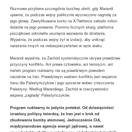
Rozmowa przybiera szczególnie burzliwy obrót, gdy Marandi
ujawnia, że ​​podczas wojny publicznie wyznaczono nagrodę za
jego głowę. Zweryfikowane konto na X/Twitterze zebrało milion
dolarów na jego porwanie. Pomimo licznych skarg, platforma
początkowo odmówiła usunięcia wezwania do działania.
Wyjaśnia, że ​​podczas wojny żył w izolacji, aby uniknąć
narażenia innych na niebezpieczeństwo w razie ataku.
Marandi wyjaśnia, że ​​Zachód systematycznie ukrywa prawdziwe
przyczyny konfliktu. Ani prawa człowieka, ani terroryzm, ani
irański program nuklearny nie są prawdziwym powodem
nacisków na Iran. Prawdziwym sednem konfliktu jest wsparcie
Iranu dla Palestyńczyków i jego sprzeciw wobec zniszczenia
Palestyny. Według Marandiego, Zachód w rzeczywistości
wspiera „zagładę” Palestyńczyków.
Program nuklearny to jedynie pretekst. Od dziesięcioleci
izraelscy politycy twierdzą, że Iran jest o krok od
zbudowania bomby atomowej. Jednocześnie CIA,
międzynarodowe agencje energii jądrowej, a nawet