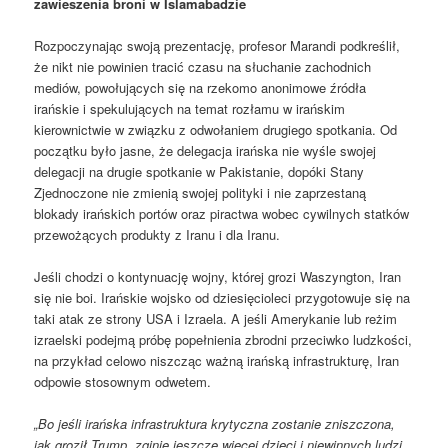
zawieszenia broni w Islamabadzie
Rozpoczynając swoją prezentację, profesor Marandi podkreślił,
że nikt nie powinien tracić czasu na słuchanie zachodnich
mediów, powołujących się na rzekomo anonimowe źródła
irańskie i spekulujących na temat rozłamu w irańskim
kierownictwie w związku z odwołaniem drugiego spotkania. Od
początku było jasne, że delegacja irańska nie wyśle ​​swojej
delegacji na drugie spotkanie w Pakistanie, dopóki Stany
Zjednoczone nie zmienią swojej polityki i nie zaprzestaną
blokady irańskich portów oraz piractwa wobec cywilnych statków
przewożących produkty z Iranu i dla Iranu.
Jeśli chodzi o kontynuację wojny, której grozi Waszyngton, Iran
się nie boi. Irańskie wojsko od dziesięcioleci przygotowuje się na
taki atak ze strony USA i Izraela. A jeśli Amerykanie lub reżim
izraelski podejmą próbę popełnienia zbrodni przeciwko ludzkości,
na przykład celowo niszcząc ważną irańską infrastrukturę, Iran
odpowie stosownym odwetem.
„Bo jeśli irańska infrastruktura krytyczna zostanie zniszczona,
jak groził Trump, zginie jeszcze więcej dzieci i niewinnych ludzi.