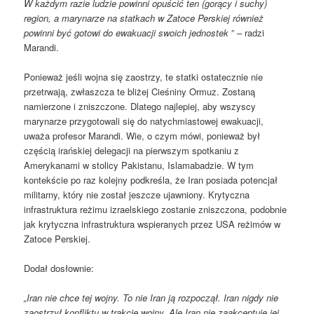
W każdym razie ludzie powinni opuścić ten (gorący i suchy)
region, a marynarze na statkach w Zatoce Perskiej również
powinni być gotowi do ewakuacji swoich jednostek
” – radzi
Marandi.
Ponieważ jeśli wojna się zaostrzy, te statki ostatecznie nie
przetrwają, zwłaszcza te bliżej Cieśniny Ormuz. Zostaną
namierzone i zniszczone. Dlatego najlepiej, aby wszyscy
marynarze przygotowali się do natychmiastowej ewakuacji,
uważa profesor Marandi. Wie, o czym mówi, ponieważ był
częścią irańskiej delegacji na pierwszym spotkaniu z
Amerykanami w stolicy Pakistanu, Islamabadzie. W tym
kontekście po raz kolejny podkreśla, że ​​Iran posiada potencjał
militarny, który nie został jeszcze ujawniony. Krytyczna
infrastruktura reżimu izraelskiego zostanie zniszczona, podobnie
jak krytyczna infrastruktura wspieranych przez USA reżimów w
Zatoce Perskiej.
Dodał dosłownie:
„Iran nie chce tej wojny. To nie Iran ją rozpoczął. Iran nigdy nie
zaostrzył konfliktu w trakcie wojny. Ale Iran nie zaakceptuje jej