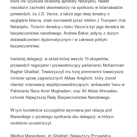
która nie uzyskała osobistej aprobaty Netanjahu. Nawet
niezależni zachodni obserwatorzy na spotkaniu w Islamabadzie
potwierdzili, że J.D. Vance, a także jego dwaj doradcy o
wyglądzie błazna, stale rozmawiali przez telefon z Trumpem i/lub
Netanjahu. Trzecim doradcą u boku Vance’a był jego doradca ds.
bezpieczeństwa narodowego, Andrew Baker, jedyny z dużym
doświadczeniem dyplomatycznym i w zakresie polityki
bezpieczeństwa.
Irańskiej delegacji, w skład której weszło 70 ekspertów,
przewodził negocjator i przewodniczący parlamentu Mohammad
Bagher Ghalibaf. Towarzyszyli mu trzej prominentni towarzysze:
minister spraw zagranicznych Abbas Araghchi, który został
również mianowany współprzewodniczącym; ambasador Iranu w
Pakistanie Reza Amiri Moghadam; oraz Ali Akbar Ahmadian,
członek Najwyższej Rady Bezpieczeństwa Narodowego.
W tym kontekście szczególnie wymowna jest relacja prof.
Marandiego z przebiegu spotkania obu delegacji, w którym
osobiście uczestniczył.
Według Marandiego, dr Ghalibaf i Najwyższy Przywódca