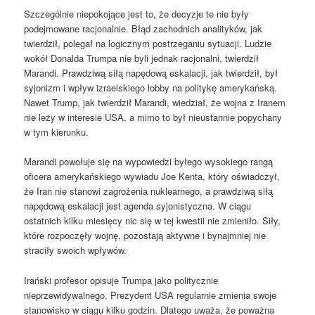
Szczególnie niepokojące jest to, że decyzje te nie były
podejmowane racjonalnie. Błąd zachodnich analityków, jak
twierdził, polegał na logicznym postrzeganiu sytuacji. Ludzie
wokół Donalda Trumpa nie byli jednak racjonalni, twierdził
Marandi. Prawdziwą siłą napędową eskalacji, jak twierdził, był
syjonizm i wpływ izraelskiego lobby na politykę amerykańską.
Nawet Trump, jak twierdził Marandi, wiedział, że wojna z Iranem
nie leży w interesie USA, a mimo to był nieustannie popychany
w tym kierunku.
Marandi powołuje się na wypowiedzi byłego wysokiego rangą
oficera amerykańskiego wywiadu Joe Kenta, który oświadczył,
że Iran nie stanowi zagrożenia nuklearnego, a prawdziwą siłą
napędową eskalacji jest agenda syjonistyczna. W ciągu
ostatnich kilku miesięcy nic się w tej kwestii nie zmieniło. Siły,
które rozpoczęły wojnę, pozostają aktywne i bynajmniej nie
straciły swoich wpływów.
Irański profesor opisuje Trumpa jako politycznie
nieprzewidywalnego. Prezydent USA regularnie zmienia swoje
stanowisko w ciągu kilku godzin. Dlatego uważa, że ​​poważna