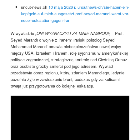
uncut-news.ch
10 maja 2026 r.
uncutnews-ch/sie-haben-ein-
kopfgeld-auf-mich-ausgesetzt-prof-seyed-marandi-warnt-vor-
neuer-eskalation-gegen-iran
W wywiadzie
„ONI WYZNACZYLI ZA MNIE NAGRODĘ –
Prof.
Seyed Marandi o wojnie z Iranem” irański politolog Seyed
Mohammad Marandi omawia niebezpieczeństwo nowej wojny
między USA, Izraelem i Iranem, rolę syjonizmu w amerykańskiej
polityce zagranicznej, strategiczną kontrolę nad Cieśniną Ormuz
oraz osobiste groźby śmierci pod jego adresem. Wywiad
przedstawia obraz regionu, który, zdaniem Marandiego, jedynie
pozornie żyje w zawieszeniu broni, podczas gdy za kulisami
trwają już przygotowania do kolejnej eskalacji.