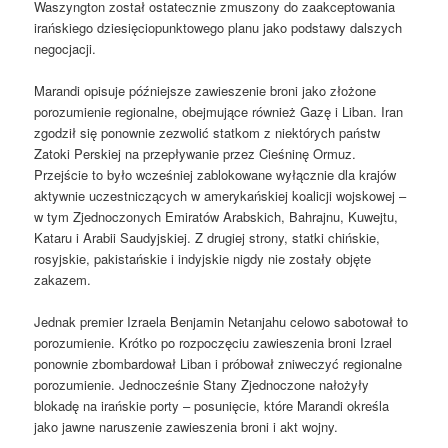
Waszyngton został ostatecznie zmuszony do zaakceptowania
irańskiego dziesięciopunktowego planu jako podstawy dalszych
negocjacji.
Marandi opisuje późniejsze zawieszenie broni jako złożone
porozumienie regionalne, obejmujące również Gazę i Liban. Iran
zgodził się ponownie zezwolić statkom z niektórych państw
Zatoki Perskiej na przepływanie przez Cieśninę Ormuz.
Przejście to było wcześniej zablokowane wyłącznie dla krajów
aktywnie uczestniczących w amerykańskiej koalicji wojskowej –
w tym Zjednoczonych Emiratów Arabskich, Bahrajnu, Kuwejtu,
Kataru i Arabii Saudyjskiej. Z drugiej strony, statki chińskie,
rosyjskie, pakistańskie i indyjskie nigdy nie zostały objęte
zakazem.
Jednak premier Izraela Benjamin Netanjahu celowo sabotował to
porozumienie. Krótko po rozpoczęciu zawieszenia broni Izrael
ponownie zbombardował Liban i próbował zniweczyć regionalne
porozumienie. Jednocześnie Stany Zjednoczone nałożyły
blokadę na irańskie porty – posunięcie, które Marandi określa
jako jawne naruszenie zawieszenia broni i akt wojny.