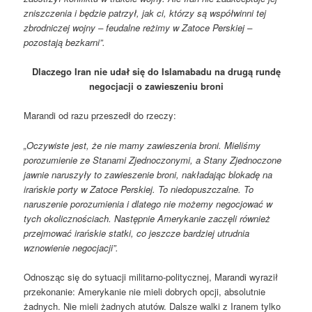
zniszczenia i będzie patrzył, jak ci, którzy są współwinni tej
zbrodniczej wojny – feudalne reżimy w Zatoce Perskiej –
pozostają bezkarni”.
Dlaczego Iran nie udał się do Islamabadu na drugą rundę
negocjacji o zawieszeniu broni
Marandi od razu przeszedł do rzeczy:
„Oczywiste jest, że nie mamy zawieszenia broni. Mieliśmy
porozumienie ze Stanami Zjednoczonymi, a Stany Zjednoczone
jawnie naruszyły to zawieszenie broni, nakładając blokadę na
irańskie porty w Zatoce Perskiej. To niedopuszczalne. To
naruszenie porozumienia i dlatego nie możemy negocjować w
tych okolicznościach. Następnie Amerykanie zaczęli również
przejmować irańskie statki, co jeszcze bardziej utrudnia
wznowienie negocjacji”.
Odnosząc się do sytuacji militarno-politycznej, Marandi wyraził
przekonanie: Amerykanie nie mieli dobrych opcji, absolutnie
żadnych. Nie mieli żadnych atutów. Dalsze walki z Iranem tylko