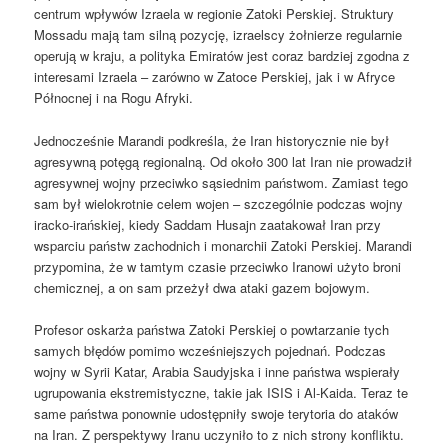
centrum wpływów Izraela w regionie Zatoki Perskiej. Struktury
Mossadu mają tam silną pozycję, izraelscy żołnierze regularnie
operują w kraju, a polityka Emiratów jest coraz bardziej zgodna z
interesami Izraela – zarówno w Zatoce Perskiej, jak i w Afryce
Północnej i na Rogu Afryki.
Jednocześnie Marandi podkreśla, że ​​Iran historycznie nie był
agresywną potęgą regionalną. Od około 300 lat Iran nie prowadził
agresywnej wojny przeciwko sąsiednim państwom. Zamiast tego
sam był wielokrotnie celem wojen – szczególnie podczas wojny
iracko-irańskiej, kiedy Saddam Husajn zaatakował Iran przy
wsparciu państw zachodnich i monarchii Zatoki Perskiej. Marandi
przypomina, że ​​w tamtym czasie przeciwko Iranowi użyto broni
chemicznej, a on sam przeżył dwa ataki gazem bojowym.
Profesor oskarża państwa Zatoki Perskiej o powtarzanie tych
samych błędów pomimo wcześniejszych pojednań. Podczas
wojny w Syrii Katar, Arabia Saudyjska i inne państwa wspierały
ugrupowania ekstremistyczne, takie jak ISIS i Al-Kaida. Teraz te
same państwa ponownie udostępniły swoje terytoria do ataków
na Iran. Z perspektywy Iranu uczyniło to z nich strony konfliktu.