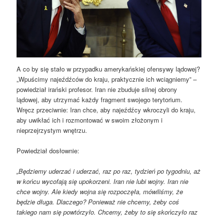
A co by się stało w przypadku amerykańskiej ofensywy lądowej?
„Wpuścimy najeźdźców do kraju, praktycznie ich wciągniemy” –
powiedział irański profesor. Iran nie zbuduje silnej obrony
lądowej, aby utrzymać każdy fragment swojego terytorium.
Wręcz przeciwnie: Iran chce, aby najeźdźcy wkroczyli do kraju,
aby uwikłać ich i rozmontować w swoim złożonym i
nieprzejrzystym wnętrzu.
Powiedział dosłownie:
„Będziemy uderzać i uderzać, raz po raz, tydzień po tygodniu, aż
w końcu wycofają się upokorzeni. Iran nie lubi wojny. Iran nie
chce wojny. Ale kiedy wojna się rozpoczęła, mówiliśmy, że
będzie długa. Dlaczego? Ponieważ nie chcemy, żeby coś
takiego nam się powtórzyło. Chcemy, żeby to się skończyło raz