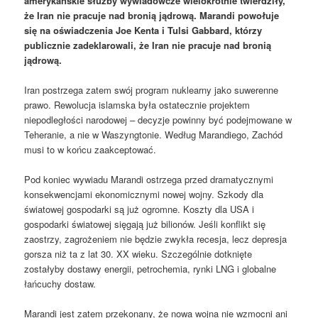
amerykańskie służby wywiadowcze wielokrotnie twierdziły,
że Iran nie pracuje nad bronią jądrową. Marandi powołuje
się na oświadczenia Joe Kenta i Tulsi Gabbard, którzy
publicznie zadeklarowali, że Iran nie pracuje nad bronią
jądrową.
Iran postrzega zatem swój program nuklearny jako suwerenne
prawo. Rewolucja islamska była ostatecznie projektem
niepodległości narodowej – decyzje powinny być podejmowane w
Teheranie, a nie w Waszyngtonie. Według Marandiego, Zachód
musi to w końcu zaakceptować.
Pod koniec wywiadu Marandi ostrzega przed dramatycznymi
konsekwencjami ekonomicznymi nowej wojny. Szkody dla
światowej gospodarki są już ogromne. Koszty dla USA i
gospodarki światowej sięgają już bilionów. Jeśli konflikt się
zaostrzy, zagrożeniem nie będzie zwykła recesja, lecz depresja
gorsza niż ta z lat 30. XX wieku. Szczególnie dotknięte
zostałyby dostawy energii, petrochemia, rynki LNG i globalne
łańcuchy dostaw.
Marandi jest zatem przekonany, że nowa wojna nie wzmocni ani