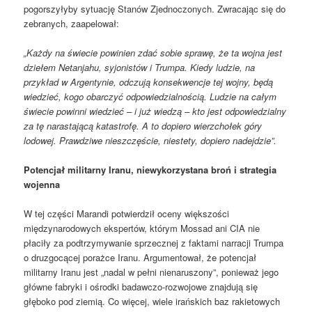
pogorszyłyby sytuację Stanów Zjednoczonych. Zwracając się do
zebranych, zaapelował:
„Każdy na świecie powinien zdać sobie sprawę, że ta wojna jest
dziełem Netanjahu, syjonistów i Trumpa. Kiedy ludzie, na
przykład w Argentynie, odczują konsekwencje tej wojny, będą
wiedzieć, kogo obarczyć odpowiedzialnością. Ludzie na całym
świecie powinni wiedzieć – i już wiedzą – kto jest odpowiedzialny
za tę narastającą katastrofę. A to dopiero wierzchołek góry
lodowej. Prawdziwe nieszczęście, niestety, dopiero nadejdzie”.
Potencjał militarny Iranu, niewykorzystana broń i strategia
wojenna
W tej części Marandi potwierdził oceny większości
międzynarodowych ekspertów, którym Mossad ani CIA nie
płaciły za podtrzymywanie sprzecznej z faktami narracji Trumpa
o druzgocącej porażce Iranu. Argumentował, że potencjał
militarny Iranu jest „nadal w pełni nienaruszony”, ponieważ jego
główne fabryki i ośrodki badawczo-rozwojowe znajdują się
głęboko pod ziemią. Co więcej, wiele irańskich baz rakietowych