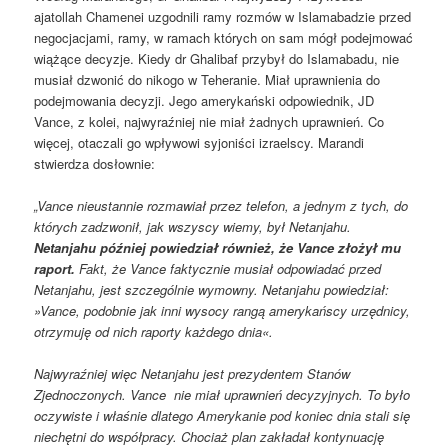
ajatollah Chamenei uzgodnili ramy rozmów w Islamabadzie przed
negocjacjami, ramy, w ramach których on sam mógł podejmować
wiążące decyzje. Kiedy dr Ghalibaf przybył do Islamabadu, nie
musiał dzwonić do nikogo w Teheranie. Miał uprawnienia do
podejmowania decyzji. Jego amerykański odpowiednik, JD
Vance, z kolei, najwyraźniej nie miał żadnych uprawnień. Co
więcej, otaczali go wpływowi syjoniści izraelscy. Marandi
stwierdza dosłownie:
„Vance nieustannie rozmawiał przez telefon, a jednym z tych, do
których zadzwonił, jak wszyscy wiemy, był Netanjahu.
Netanjahu później powiedział również, że Vance złożył mu
raport.
Fakt, że Vance faktycznie musiał odpowiadać przed
Netanjahu, jest szczególnie wymowny. Netanjahu powiedział:
»Vance, podobnie jak inni wysocy rangą amerykańscy urzędnicy,
otrzymuję od nich raporty każdego dnia«.
Najwyraźniej więc Netanjahu jest prezydentem Stanów
Zjednoczonych. Vance nie miał uprawnień decyzyjnych. To było
oczywiste i właśnie dlatego Amerykanie pod koniec dnia stali się
niechętni do współpracy. Chociaż plan zakładał kontynuację