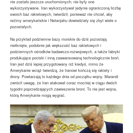
nie zostało jeszcze uruchomionych; nie były one
wykorzystywane. Iran wykorzystywał jedynie ograniczoną liczbę
swoich baz rakietowych, twierdził, ponieważ nie chciał, aby
reżimy amerykańskie i Netanjahu dowiedziały się zbyt wiele o
pozostałych.
Na przykład podziemne bazy morskie do dziś pozostają
nietknięte, podobnie jak większość baz rakietowych i
podziemnych ośrodków badawczo-rozwojowych, a także fabryki
produkujące pociski i inną zaawansowaną technologicznie broń.
Iran jest dziś lepiej przygotowany niż kiedyś, mimo że
Amerykanie wciąż twierdzą, że Iranowi kończą się rakiety i
drony. Powtarzają to każdego dnia od początku wojny. Marandi
zwrócił uwagę, że Iran atakował coraz mocniej w ciągu dwóch
tygodni poprzedzających zawieszenie broni. To nie jest wojna,
którą Amerykanie mogą wygrać.