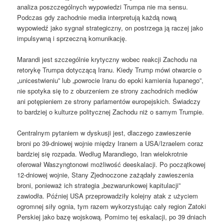
analiza poszczególnych wypowiedzi Trumpa nie ma sensu.
Podczas gdy zachodnie media interpretują każdą nową
wypowiedź jako sygnał strategiczny, on postrzega ją raczej jako
impulsywną i sprzeczną komunikację.
Marandi jest szczególnie krytyczny wobec reakcji Zachodu na
retorykę Trumpa dotyczącą Iranu. Kiedy Trump mówi otwarcie o
„unicestwieniu” lub „powrocie Iranu do epoki kamienia łupanego”,
nie spotyka się to z oburzeniem ze strony zachodnich mediów
ani potępieniem ze strony parlamentów europejskich. Świadczy
to bardziej o kulturze politycznej Zachodu niż o samym Trumpie.
Centralnym pytaniem w dyskusji jest, dlaczego zawieszenie
broni po 39-dniowej wojnie między Iranem a USA/Izraelem coraz
bardziej się rozpada. Według Marandiego, Iran wielokrotnie
oferował Waszyngtonowi możliwość deeskalacji. Po początkowej
12-dniowej wojnie, Stany Zjednoczone zażądały zawieszenia
broni, ponieważ ich strategia „bezwarunkowej kapitulacji”
zawiodła. Później USA przeprowadziły kolejny atak z użyciem
ogromnej siły ognia, tym razem wykorzystując cały region Zatoki
Perskiej jako bazę wojskową. Pomimo tej eskalacji, po 39 dniach