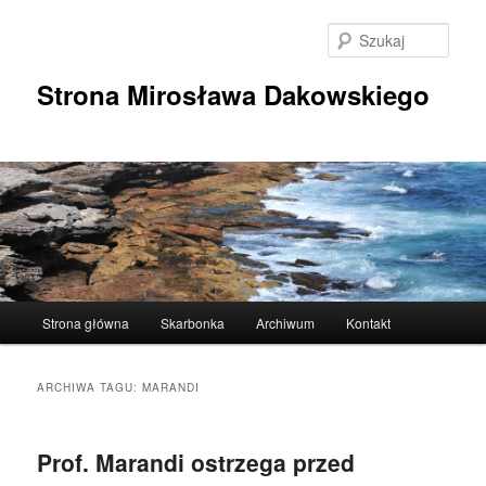
Przeskocz
Przeskocz
do
do
Szuka
tekstu
widgetów
Strona Mirosława Dakowskiego
Główne
Strona główna
Skarbonka
Archiwum
Kontakt
menu
ARCHIWA TAGU:
MARANDI
Prof. Marandi ostrzega przed