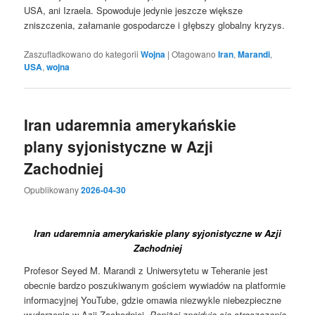
USA, ani Izraela. Spowoduje jedynie jeszcze większe
zniszczenia, załamanie gospodarcze i głębszy globalny kryzys.
Zaszufladkowano do kategorii
Wojna
|
Otagowano
Iran
,
Marandi
,
USA
,
wojna
Iran udaremnia amerykańskie
plany syjonistyczne w Azji
Zachodniej
Opublikowany
2026-04-30
Iran udaremnia amerykańskie plany syjonistyczne w Azji
Zachodniej
Profesor Seyed M. Marandi z Uniwersytetu w Teheranie jest
obecnie bardzo poszukiwanym gościem wywiadów na platformie
informacyjnej YouTube, gdzie omawia niezwykle niebezpieczne
wydarzenia w Azji Zachodniej.
Poniżej znajduje się streszczenie