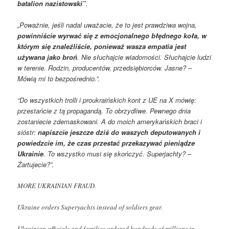
batalion nazistowski”
.
„Poważnie, jeśli nadal uważacie, że to jest prawdziwa wojna,
powinniście wyrwać się z emocjonalnego błędnego koła, w
którym się znaleźliście, ponieważ wasza empatia jest
używana jako broń
. Nie słuchajcie wiadomości. Słuchajcie ludzi
w terenie. Rodzin, producentów, przedsiębiorców. Jasne? –
Mówią mi to bezpośrednio.”.
“Do wszystkich trolli i proukraińskich kont z UE na X mówię:
przestańcie z tą propagandą. To obrzydliwe. Pewnego dnia
zostaniecie zdemaskowani. A do moich amerykańskich braci i
sióstr:
napiszcie jeszcze dziś do waszych deputowanych i
powiedzcie im, że czas przestać przekazywać pieniądze
Ukrainie
. To wszystko musi się skończyć. Superjachty? –
Żartujecie?”.
MORE UKRAINIAN FRAUD.
Ukraine orders Superyachts instead of soldiers gear.
Ukrainian officials and families ordered hundreds of millions in