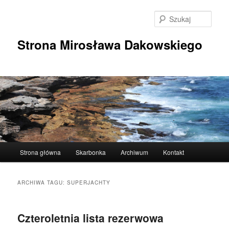
Przeskocz
Przeskocz
do
do
Szuka
tekstu
widgetów
Strona Mirosława Dakowskiego
Główne
Strona główna
Skarbonka
Archiwum
Kontakt
menu
ARCHIWA TAGU:
SUPERJACHTY
Czteroletnia lista rezerwowa