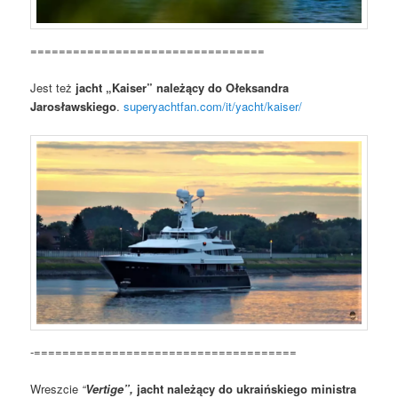
=================================
Jest też
jacht „Kaiser” należący do Ołeksandra
Jarosławskiego
.
superyachtfan.com/it/yacht/kaiser/
-=====================================
Wreszcie
“
Vertige”,
jacht należący do ukraińskiego ministra