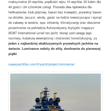
maksymalna 20 węzłów, prędkość rejsu 15 węzłów, 20 kabin dla
40 gości i 24 członków załogi. Posiada dwa lądowiska dla
helikopterów, klub plażowy, basen bez krawędzi, prywatny basen
na dziobie, jacuzzi, windy, garaż na łodzie towarzyszące i sprzęt
do zabawy w wodzie, spa, siłownię, klimatyzację oraz obszerne
przestrzenie na pokładzie.Autorytatywny brytyjski magazyn
BOAT International
uznał ten jacht, biorąc pod uwagę jego
rozmiary, kubaturę wewnętrzną i złożoność konstrukcyjną, za
jeden z najbardziej ekskluzywnych prywatnych jachtów na
świecie. Luminance należy do elity, dosłownie do pierwszej
piątki
.
superyachtfan.com/it/yacht/project-luminance/