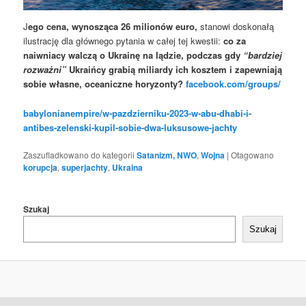
J
ego cena, wynosząca 26 milionów euro,
stanowi doskonałą
ilustrację dla głównego pytania w całej tej kwestii:
co za
naiwniacy walczą o Ukrainę na lądzie, podczas gdy
“bardziej
rozważni”
Ukraińcy grabią miliardy ich kosztem i zapewniają
sobie własne, oceaniczne horyzonty?
facebook.com/groups/
babylonianempire/w-pazdzierniku-2023-w-abu-dhabi-i-
antibes-zelenski-kupil-sobie-dwa-luksusowe-jachty
Zaszufladkowano do kategorii
Satanizm, NWO
,
Wojna
|
Otagowano
korupcja
,
superjachty
,
Ukraina
Szukaj
Szukaj