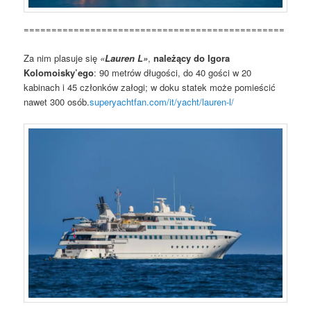
===============================================
Za nim plasuje się
«
Lauren L»
,
należący do Igora
Kolomoisky’ego
: 90 metrów długości, do 40 gości w 20
kabinach i 45 członków załogi; w doku statek może pomieścić
nawet 300 osób.
superyachtfan.com/it/yacht/lauren-l/