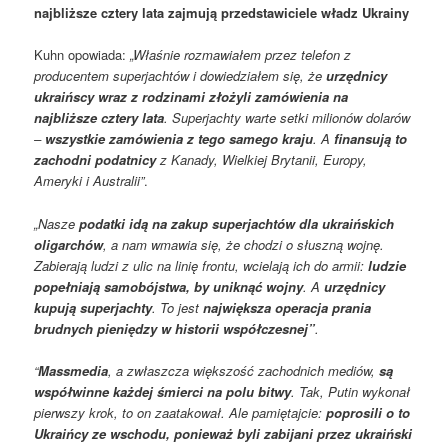
najbliższe cztery lata zajmują przedstawiciele władz Ukrainy
Kuhn opowiada:
„Właśnie rozmawiałem przez telefon z
producentem superjachtów i dowiedziałem się, że
urzędnicy
ukraińscy wraz z rodzinami złożyli zamówienia na
najbliższe cztery lata
. Superjachty warte setki milionów dolarów
–
wszystkie zamówienia z tego samego kraju
. A
finansują to
zachodni podatnicy
z Kanady, Wielkiej Brytanii, Europy,
Ameryki i Australii”
.
„Nasze
podatki idą na zakup superjachtów dla ukraińskich
oligarchów
, a nam wmawia się, że chodzi o słuszną wojnę.
Zabierają ludzi z ulic na linię frontu, wcielają ich do armii:
ludzie
popełniają samobójstwa, by uniknąć wojny
. A
urzędnicy
kupują superjachty
. To jest
największa operacja prania
brudnych pieniędzy w historii współczesnej”
.
“
Massmedia
, a zwłaszcza większość zachodnich mediów,
są
współwinne każdej śmierci na polu bitwy
. Tak, Putin wykonał
pierwszy krok, to on zaatakował. Ale pamiętajcie:
poprosili o to
Ukraińcy ze wschodu, ponieważ byli zabijani przez ukraiński