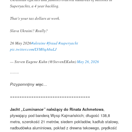
Superyachts, a 4 year backlog.
That’s your tax dollars at work.
Slava Ukraini? Really?
26 May 2026
#ukraine
#fraud
#superyacht
pic.twitter.com/LVM0qA6aLJ
— Steven Eugene Kuhn (@StevenEKuhn)
May 26, 2026
…….
Przypomnijmy więc…
==================================
Jacht
„Luminance”
należący do Rinata Achmetowa
,
pływający pod banderą Wysp Kajmańskich; długość 138,8
metra, szerokość 21 metrów, siedem pokładów, kadłub stalowy,
nadbudówka aluminiowa, pokład z drewna tekowego, prędkość