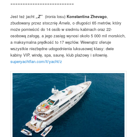
==========================
Jest też jacht
„Z”
(ironia losu)
Konstantina Zhevago
,
zbudowany przez stocznię
Amels,
o długości 65 metrów, który
może pomieścić do 14 osób w siedmiu kabinach oraz 22-
osobową załogę, a jego zasięg wynosi około 5 000 mil morskich,
a maksymalna prędkość to 17 węzłów. Wewnątrz oferuje
wszystkie niezbędne udogodnienia luksusowej klasy: dwie
kabiny VIP, windę, spa, saunę, klub plażowy i siłownię.
superyachtfan.com/it/yacht/z