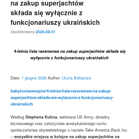
na zakup superjachtów
składa się wyłącznie z
funkcjonariuszy ukraińskich
Opublikowany
2026-08-01
4-
letnia lista rezerwowa na zakup superjachtów składa się
wyłącznie z funkcjonariuszy ukraińskich
Date:
1 giugno 2026
Author:
Uczta Baltazara
babylonianempire/4-letnia-lista-rezerwowa-na-zakup-
superjachtow-sklada-sie-wylacznie-z-funkcjonariuszy-
ukrainskich
Według
Stephena Kuhna
, weterana US Army, doradcy
biznesowego oraz założyciela amerykańskiego ruchu
społeczeństwa obywatelskiego o nazwie
Take America Back Inc.
–
wszystkie miejsca w kolejce na zakup superjachtów na