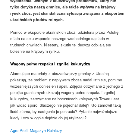
wydarzenia. Jednym z kluczowych problemów, który nie
tylko dotyka naszą granicę, ale także wpływa na krajowy
rynek zbóż, jest skandaliczna sytuacja związana z eksportem
ukraińskich płodów rolnych.
Pomoc w eksporcie ukraińskich zbóż, udzielona przez Polskę,
miała na celu wsparcie naszego wschodniego sąsiada w
trudnych chwilach. Niestety, skutki tej decyzji odbijają się
boleśnie na krajowym rynku.
Wagony pełne rzepaku i zgniłej kukurydzy
Alarmujące materiały z obszarów przy granicy z Ukrainą
pokazują, że problem z napływem zboża nadal istnieje, pomimo
wcześniejszych doniesień i apeli. Zdjęcia otrzymane z jednego z
przejść granicznych ukazują wagony pełne rzepaku i zgniłej
kukurydzy, zatrzymane na bocznicach kolejowych Towaru jest
jak widać sporo, dlaczego nie pojechał dalej? Kto zamówił taką
ilość ziarna, by następnie je porzucić? Pytanie najważniejsze –
kiedy i czy w ogóle dojdzie do jej utylizacji?
Agro Profil Magazyn Rolniczy