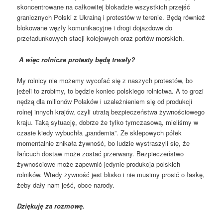
skoncentrowane na całkowitej blokadzie wszystkich przejść
granicznych Polski z Ukrainą i protestów w terenie. Będą również
blokowane węzły komunikacyjne i drogi dojazdowe do
przeładunkowych stacji kolejowych oraz portów morskich.
A więc rolnicze protesty będą trwały?
My rolnicy nie możemy wycofać się z naszych protestów, bo
jeżeli to zrobimy, to będzie koniec polskiego rolnictwa. A to grozi
nędzą dla milionów Polaków i uzależnieniem się od produkcji
rolnej innych krajów, czyli utratą bezpieczeństwa żywnościowego
kraju. Taką sytuację, dobrze że tylko tymczasową, mieliśmy w
czasie kiedy wybuchła „pandemia”. Ze sklepowych półek
momentalnie znikała żywność, bo ludzie wystraszyli się, że
łańcuch dostaw może zostać przerwany. Bezpieczeństwo
żywnościowe może zapewnić jedynie produkcja polskich
rolników. Wtedy żywność jest blisko i nie musimy prosić o łaskę,
żeby dały nam jeść, obce narody.
Dziękuję za rozmowę.