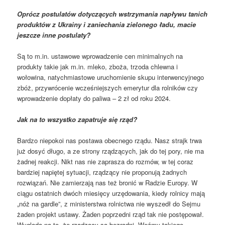
Oprócz postulatów dotyczących wstrzymania napływu tanich
produktów z Ukrainy i zaniechania zielonego ładu, macie
jeszcze inne postulaty?
Są to m.in. ustawowe wprowadzenie cen minimalnych na
produkty takie jak m.in. mleko, zboża, trzoda chlewna i
wołowina, natychmiastowe uruchomienie skupu interwencyjnego
zbóż, przywrócenie wcześniejszych emerytur dla rolników czy
wprowadzenie dopłaty do paliwa – 2 zł od roku 2024.
Jak na to wszystko zapatruje się rząd?
Bardzo niepokoi nas postawa obecnego rządu. Nasz strajk trwa
już dosyć długo, a ze strony rządzących, jak do tej pory, nie ma
żadnej reakcji. Nikt nas nie zaprasza do rozmów, w tej coraz
bardziej napiętej sytuacji, rządzący nie proponują żadnych
rozwiązań. Nie zamierzają nas też bronić w Radzie Europy. W
ciągu ostatnich dwóch miesięcy urzędowania, kiedy rolnicy mają
„nóż na gardle”, z ministerstwa rolnictwa nie wyszedł do Sejmu
żaden projekt ustawy. Żaden poprzedni rząd tak nie postępował.
Wygląda na to, że rządzący są bezradni. Weźmy takiego