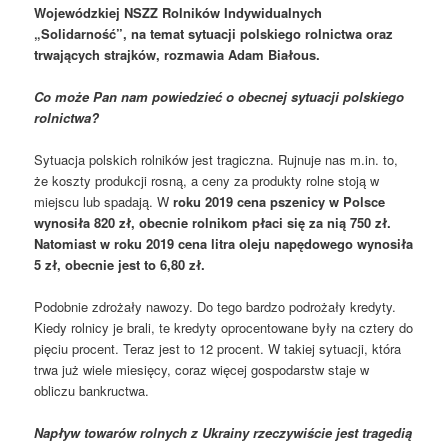
Wojewódzkiej NSZZ Rolników Indywidualnych
„Solidarność”, na temat sytuacji polskiego rolnictwa oraz
trwających strajków, rozmawia Adam Białous.
Co może Pan nam powiedzieć o obecnej sytuacji polskiego
rolnictwa?
Sytuacja polskich rolników jest tragiczna. Rujnuje nas m.in. to,
że koszty produkcji rosną, a ceny za produkty rolne stoją w
miejscu lub spadają. W
roku 2019 cena pszenicy w Polsce
wynosiła 820 zł, obecnie rolnikom płaci się za nią 750 zł.
Natomiast w roku 2019 cena litra oleju napędowego wynosiła
5 zł, obecnie jest to 6,80 zł.
Podobnie zdrożały nawozy. Do tego bardzo podrożały kredyty.
Kiedy rolnicy je brali, te kredyty oprocentowane były na cztery do
pięciu procent. Teraz jest to 12 procent. W takiej sytuacji, która
trwa już wiele miesięcy, coraz więcej gospodarstw staje w
obliczu bankructwa.
Napływ towarów rolnych z Ukrainy rzeczywiście jest tragedią