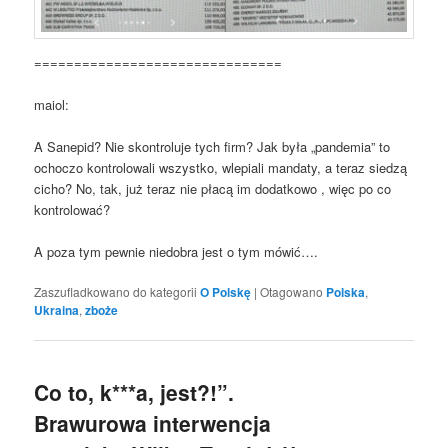
===============================
maiol:
A Sanepid? Nie skontroluje tych firm? Jak była „pandemia” to
ochoczo kontrolowali wszystko, wlepiali mandaty, a teraz siedzą
cicho? No, tak, już teraz nie płacą im dodatkowo , więc po co
kontrolować?
A poza tym pewnie niedobra jest o tym mówić….
Zaszufladkowano do kategorii
O Polskę
|
Otagowano
Polska
,
Ukraina
,
zboże
Co to, k***a, jest?!”.
Brawurowa interwencja