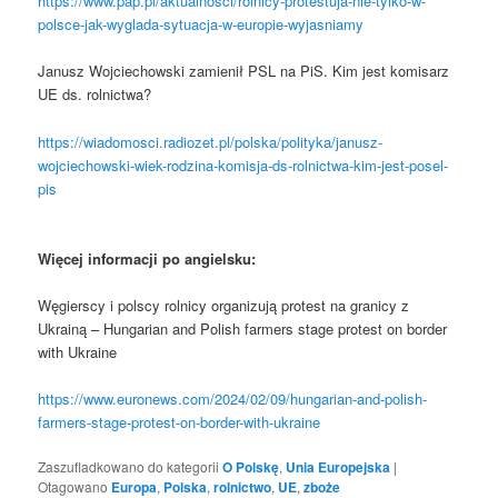
https://www.pap.pl/aktualnosci/rolnicy-protestuja-nie-tylko-w-
polsce-jak-wyglada-sytuacja-w-europie-wyjasniamy
Janusz Wojciechowski zamienił PSL na PiS. Kim jest komisarz
UE ds. rolnictwa?
https://wiadomosci.radiozet.pl/polska/polityka/janusz-
wojciechowski-wiek-rodzina-komisja-ds-rolnictwa-kim-jest-posel-
pis
Więcej informacji po angielsku:
Węgierscy i polscy rolnicy organizują protest na granicy z
Ukrainą – Hungarian and Polish farmers stage protest on border
with Ukraine
https://www.euronews.com/2024/02/09/hungarian-and-polish-
farmers-stage-protest-on-border-with-ukraine
Zaszufladkowano do kategorii
O Polskę
,
Unia Europejska
|
Otagowano
Europa
,
Polska
,
rolnictwo
,
UE
,
zboże