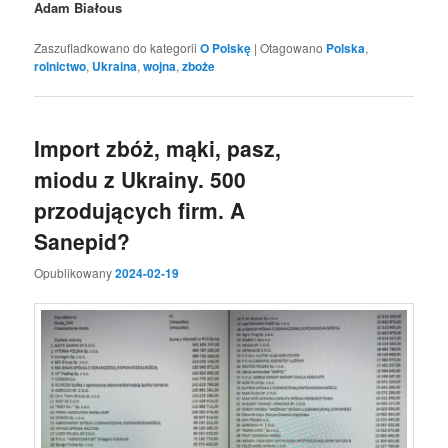
Adam Białous
Zaszufladkowano do kategorii
O Polskę
|
Otagowano
Polska
,
rolnictwo
,
Ukraina
,
wojna
,
zboże
Import zbóż, mąki, pasz,
miodu z Ukrainy. 500
przodujących firm. A
Sanepid?
Opublikowany
2024-02-19