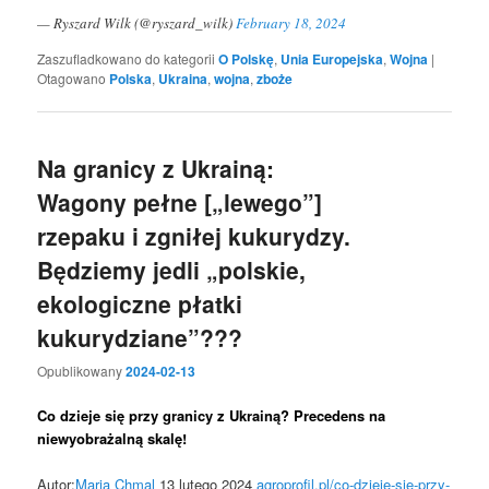
— Ryszard Wilk (@ryszard_wilk)
February 18, 2024
Zaszufladkowano do kategorii
O Polskę
,
Unia Europejska
,
Wojna
|
Otagowano
Polska
,
Ukraina
,
wojna
,
zboże
Na granicy z Ukrainą:
Wagony pełne [„lewego”]
rzepaku i zgniłej kukurydzy.
Będziemy jedli „polskie,
ekologiczne płatki
kukurydziane”???
Opublikowany
2024-02-13
Co dzieje się przy granicy z Ukrainą? Precedens na
niewyobrażalną skalę!
Autor:
Maria Chmal
13 lutego 2024
agroprofil.pl/co-dzieje-sie-przy-