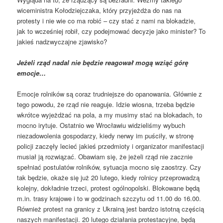
wiceministra Kołodziejczaka, który przyjeżdża do nas na
protesty i nie wie co ma robić – czy stać z nami na blokadzie,
jak to wcześniej robił, czy podejmować decyzje jako minister? To
jakieś nadzwyczajne zjawisko?
Jeżeli rząd nadal nie będzie reagował mogą wziąć górę
emocje…
Emocje rolników są coraz trudniejsze do opanowania. Głównie z
tego powodu, że rząd nie reaguje. Idzie wiosna, trzeba będzie
wkrótce wyjeżdżać na pola, a my musimy stać na blokadach, to
mocno irytuje. Ostatnio we Wrocławiu widzieliśmy wybuch
niezadowolenia gospodarzy, kiedy nerwy im puściły, w stronę
policji zaczęły lecieć jakieś przedmioty i organizator manifestacji
musiał ją rozwiązać. Obawiam się, że jeżeli rząd nie zacznie
spełniać postulatów rolników, sytuacja mocno się zaostrzy. Czy
tak będzie, okaże się już 20 lutego, kiedy rolnicy przeprowadzą
kolejny, dokładnie trzeci, protest ogólnopolski. Blokowane będą
m.in. trasy krajowe i to w godzinach szczytu od 11.00 do 16.00.
Również protest na granicy z Ukrainą jest bardzo istotną częścią
naszych manifestacji. 20 lutego działania protestacyjne, będą