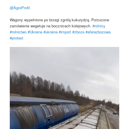
@AgroProfil
Wagony wypełnione po brzegi zgniłą kukurydzą. Porzucone
zamówienie wegetuje na bocznicach kolejowych.
#rolnicy
#rolnictwo
#Ukraine
#ukraina
#import
#zboze
#aferazbozowa
#protest