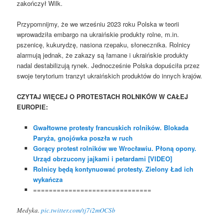
zakończył Wilk.
Przypomnijmy, że we wrześniu 2023 roku Polska w teorii
wprowadziła embargo na ukraińskie produkty rolne, m.in.
pszenicę, kukurydzę, nasiona rzepaku, słonecznika. Rolnicy
alarmują jednak, że zakazy są łamane i ukraińskie produkty
nadal destabilizują rynek. Jednocześnie Polska dopuściła przez
swoje terytorium tranzyt ukraińskich produktów do innych krajów.
CZYTAJ WIĘCEJ O PROTESTACH ROLNIKÓW W CAŁEJ
EUROPIE:
Gwałtowne protesty francuskich rolników. Blokada
Paryża, gnojówka poszła w ruch
Gorący protest rolników we Wrocławiu. Płoną opony.
Urząd obrzucony jajkami i petardami [VIDEO]
Rolnicy będą kontynuować protesty. Zielony Ład ich
wykańcza
==============================
Medyka.
pic.twitter.com/tj7i2mOCSb