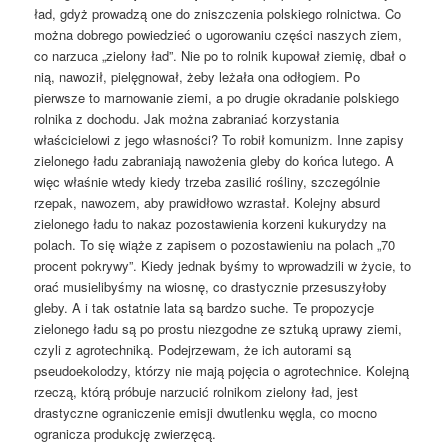
ład, gdyż prowadzą one do zniszczenia polskiego rolnictwa. Co
można dobrego powiedzieć o ugorowaniu części naszych ziem,
co narzuca „zielony ład”. Nie po to rolnik kupował ziemię, dbał o
nią, nawoził, pielęgnował, żeby leżała ona odłogiem. Po
pierwsze to marnowanie ziemi, a po drugie okradanie polskiego
rolnika z dochodu. Jak można zabraniać korzystania
właścicielowi z jego własności? To robił komunizm. Inne zapisy
zielonego ładu zabraniają nawożenia gleby do końca lutego. A
więc właśnie wtedy kiedy trzeba zasilić rośliny, szczególnie
rzepak, nawozem, aby prawidłowo wzrastał. Kolejny absurd
zielonego ładu to nakaz pozostawienia korzeni kukurydzy na
polach. To się wiąże z zapisem o pozostawieniu na polach „70
procent pokrywy”. Kiedy jednak byśmy to wprowadzili w życie, to
orać musielibyśmy na wiosnę, co drastycznie przesuszyłoby
gleby. A i tak ostatnie lata są bardzo suche. Te propozycje
zielonego ładu są po prostu niezgodne ze sztuką uprawy ziemi,
czyli z agrotechniką. Podejrzewam, że ich autorami są
pseudoekolodzy, którzy nie mają pojęcia o agrotechnice. Kolejną
rzeczą, którą próbuje narzucić rolnikom zielony ład, jest
drastyczne ograniczenie emisji dwutlenku węgla, co mocno
ogranicza produkcję zwierzęcą.