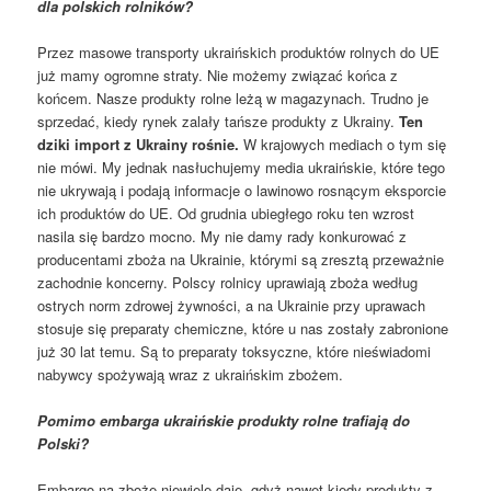
dla polskich rolników?
Przez masowe transporty ukraińskich produktów rolnych do UE
już mamy ogromne straty. Nie możemy związać końca z
końcem. Nasze produkty rolne leżą w magazynach. Trudno je
sprzedać, kiedy rynek zalały tańsze produkty z Ukrainy.
Ten
dziki import z Ukrainy rośnie.
W krajowych mediach o tym się
nie mówi. My jednak nasłuchujemy media ukraińskie, które tego
nie ukrywają i podają informacje o lawinowo rosnącym eksporcie
ich produktów do UE. Od grudnia ubiegłego roku ten wzrost
nasila się bardzo mocno. My nie damy rady konkurować z
producentami zboża na Ukrainie, którymi są zresztą przeważnie
zachodnie koncerny. Polscy rolnicy uprawiają zboża według
ostrych norm zdrowej żywności, a na Ukrainie przy uprawach
stosuje się preparaty chemiczne, które u nas zostały zabronione
już 30 lat temu. Są to preparaty toksyczne, które nieświadomi
nabywcy spożywają wraz z ukraińskim zbożem.
Pomimo embarga ukraińskie produkty rolne trafiają do
Polski?
Embargo na zboże niewiele daje, gdyż nawet kiedy produkty z