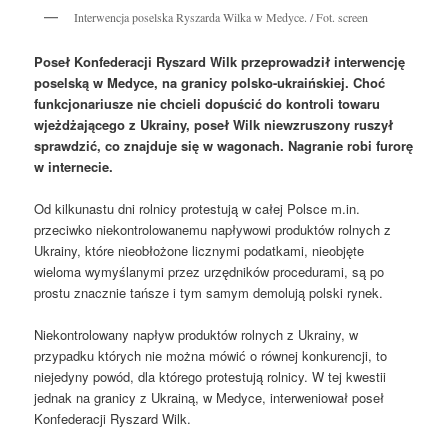
Interwencja poselska Ryszarda Wilka w Medyce. / Fot. screen
Poseł Konfederacji Ryszard Wilk przeprowadził interwencję
poselską w Medyce, na granicy polsko-ukraińskiej. Choć
funkcjonariusze nie chcieli dopuścić do kontroli towaru
wjeżdżającego z Ukrainy, poseł Wilk niewzruszony ruszył
sprawdzić, co znajduje się w wagonach. Nagranie robi furorę
w internecie.
Od kilkunastu dni rolnicy protestują w całej Polsce m.in.
przeciwko niekontrolowanemu napływowi produktów rolnych z
Ukrainy, które nieobłożone licznymi podatkami, nieobjęte
wieloma wymyślanymi przez urzędników procedurami, są po
prostu znacznie tańsze i tym samym demolują polski rynek.
Niekontrolowany napływ produktów rolnych z Ukrainy, w
przypadku których nie można mówić o równej konkurencji, to
niejedyny powód, dla którego protestują rolnicy. W tej kwestii
jednak na granicy z Ukrainą, w Medyce, interweniował poseł
Konfederacji Ryszard Wilk.