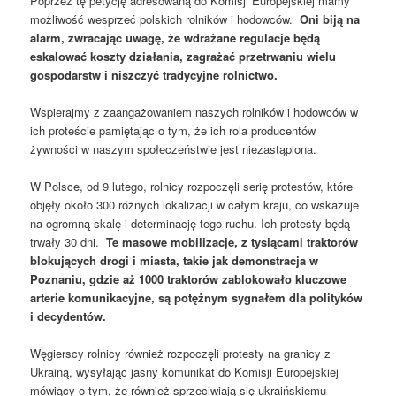
Poprzez tę petycję adresowaną do Komisji Europejskiej mamy
możliwość wesprzeć polskich rolników i hodowców.
Oni biją na
alarm, zwracając uwagę, że wdrażane regulacje będą
eskalować koszty działania, zagrażać przetrwaniu wielu
gospodarstw i niszczyć tradycyjne rolnictwo.
Wspierajmy z zaangażowaniem naszych rolników i hodowców w
ich proteście pamiętając o tym, że ich rola producentów
żywności w naszym społeczeństwie jest niezastąpiona.
W Polsce, od 9 lutego, rolnicy rozpoczęli serię protestów, które
objęły około 300 różnych lokalizacji w całym kraju, co wskazuje
na ogromną skalę i determinację tego ruchu. Ich protesty będą
trwały 30 dni.
Te masowe mobilizacje, z tysiącami traktorów
blokujących drogi i miasta, takie jak demonstracja w
Poznaniu, gdzie aż 1000 traktorów zablokowało kluczowe
arterie komunikacyjne, są potężnym sygnałem dla polityków
i decydentów.
Węgierscy rolnicy również rozpoczęli protesty na granicy z
Ukrainą, wysyłając jasny komunikat do Komisji Europejskiej
mówiący o tym, że również sprzeciwiają się ukraińskiemu