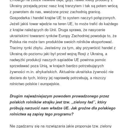
Ukrainy przejadą przez nasz kraj tranzytem i tak są potem wrócą
z powrotem do nas, wwożone przez zachodnią granicę.
Gospodarka i handel krajów UE to system naczyń połączonych.
Jeżeli jakiś towar wjedzie na teren UE, to może trafić do każdego
z krajów należących do Unii. Druga sprawa, że nasycenie
ukraińskimi towarami rynków Europy Zachodniej powoduje to, że
Polska nie może tam produktów swoich rolników eksportować.
Tracimy rynki zbytu. Jesteśmy za tym, aby przywrócić handel z
Ukrainą do poziomu jaki był przed wojną Rosji z Ukrainą, a
nadwyżki produkcji naszych sąsiadów UE powinna pomóc
sprzedawać poza Unią, w krajach bardzo potrzebujących
żywności m.in. afrykańskich. Aktualnie ukraińska żywność nie
dociera do tych, którzy jej naprawdę potrzebują, a niszczy
rolnictwo polskie i europejskie.
Drugim najważniejszym powodem prowadzonego przez
polskich rolników strajku jest tzw. „zielony ład”, który
próbują narzucić nam władze UE. Jak groźne dla polskiego
rolnictwa są zapisy tego programu?
Nie zgadzamy się na rozwiązania jakie proponuje tzw. zielony