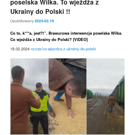
poselska Wilka. To wjeżdża z
Ukrainy do Polski !!
Opublikowany
2024-02-19
Co to, k***a, jest?!”. Brawurowa interwencja poselska Wilka.
Co wjeżdża z Ukrainy do Polski? [VIDEO]
18.02.2024
nczas/co-wjezdza-z-ukrainy-do-polski