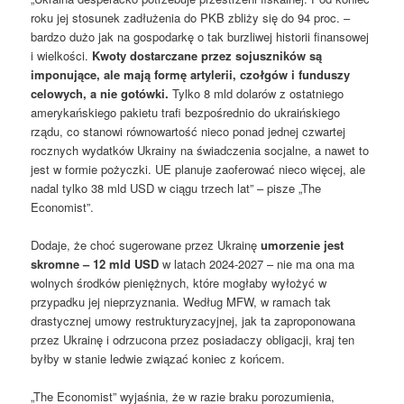
roku jej stosunek zadłużenia do PKB zbliży się do 94 proc. –
bardzo dużo jak na gospodarkę o tak burzliwej historii finansowej
i wielkości.
Kwoty dostarczane przez sojuszników są
imponujące, ale mają formę artylerii, czołgów i funduszy
celowych, a nie gotówki.
Tylko 8 mld dolarów z ostatniego
amerykańskiego pakietu trafi bezpośrednio do ukraińskiego
rządu, co stanowi równowartość nieco ponad jednej czwartej
rocznych wydatków Ukrainy na świadczenia socjalne, a nawet to
jest w formie pożyczki. UE planuje zaoferować nieco więcej, ale
nadal tylko 38 mld USD w ciągu trzech lat” – pisze „The
Economist”.
Dodaje, że choć sugerowane przez Ukrainę
umorzenie jest
skromne – 12 mld USD
w latach 2024-2027 – nie ma ona ma
wolnych środków pieniężnych, które mogłaby wyłożyć w
przypadku jej nieprzyznania. Według MFW, w ramach tak
drastycznej umowy restrukturyzacyjnej, jak ta zaproponowana
przez Ukrainę i odrzucona przez posiadaczy obligacji, kraj ten
byłby w stanie ledwie związać koniec z końcem.
„The Economist” wyjaśnia, że w razie braku porozumienia,