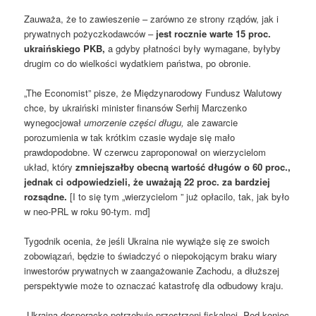
Zauważa, że to zawieszenie – zarówno ze strony rządów, jak i
prywatnych pożyczkodawców –
jest rocznie warte 15 proc.
ukraińskiego PKB,
a gdyby płatności były wymagane, byłyby
drugim co do wielkości wydatkiem państwa, po obronie.
„The Economist” pisze, że Międzynarodowy Fundusz Walutowy
chce, by ukraiński minister finansów Serhij Marczenko
wynegocjował
umorzenie części długu,
ale zawarcie
porozumienia w tak krótkim czasie wydaje się mało
prawdopodobne. W czerwcu zaproponował on wierzycielom
układ, który
zmniejszałby obecną wartość długów o 60 proc.,
jednak ci odpowiedzieli, że uważają 22 proc. za bardziej
rozsądne.
[I to się tym „wierzycielom ” już opłacilo, tak, jak było
w neo-PRL w roku 90-tym. md]
Tygodnik ocenia, że jeśli Ukraina nie wywiąże się ze swoich
zobowiązań, będzie to świadczyć o niepokojącym braku wiary
inwestorów prywatnych w zaangażowanie Zachodu, a dłuższej
perspektywie może to oznaczać katastrofę dla odbudowy kraju.
„Ukraina desperacko potrzebuje przestrzeni fiskalnej. Pod koniec