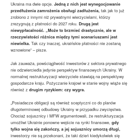
Ukraina ma dwie opcje.
Jedną z nich jest wynegocjowanie
przedłużenia zamrożenia obsługi zadłużenia,
tak jak to już
zrobiono z innymi niż prywatnymi wierzycielami, którzy
zrezygnują z płatności do 2027 roku.
Drugą jest
niewypłacalność. „Może to brzmieć drastycznie, ale w
rzeczywistości różnica między tymi scenariuszami jest
niewielka.
Tak czy inaczej, ukraińskie płatności nie zostaną
wznowione” – pisze.
Jak zauważa, powściągliwość inwestorów z sektora prywatnego
nie odzwierciedla jedynie perspektyw finansowych Ukrainy. W
normalnej restrukturyzacji wierzyciele stawiają na perspektywy
gospodarcze kraju. Pożyczanie krajowi w stanie wojny wiąże się
również z
drugim ryzykiem: czy wygra.
„Posiadacze obligacji są również sceptyczni co do planów
długoterminowej odbudowy Ukrainy w przypadku zwycięstwa.
Chociaż sojusznicy i MFW argumentowali, że restrukturyzacja
umożliwi Ukrainie ponowne wejście na rynki finansowe,
gdy
tylko wojna się zakończy, a jej sojusznicy umorzą długi,
inwestorzy nie są przekonani, że taki dzień kiedykolwiek się