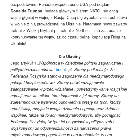
bezpodstawne. Ponadto współczesne USA pod rządami
Donalda Trumpa
, będące głównym filarem NATO, nie chcą
wejść głębiej w wojnę z Rosją. Chcą się wycofać z uczestnictwa
w wojnie z nią prowadzonej na Ukrainie. Natomiast nowo zawarty
traktat z Wielką Brytanią – traktat z Northolt – ma za zadanie
kontynuowanie tej wojny, aż do czasu pełnej kapitulacji Rosji na
Ukrainie!
Dla Ukrainy
Jego artykuł 1
„Współpraca w dziedzinie polityki zagranicznej i
polityki bezpieczeństwa”
brzmi
:
„4. Strony podkreślają, że
Federacja Rosyjska stanowi zagrożenie dla międzynarodowego
pokoju i bezpieczeństwa. Strony potwierdzają swoje
zaangażowanie w przeciwdziałanie i powstrzymywanie rosyjskiej
agresji oraz wszelkich form ingerencji z jej strony. Strony są
zdeterminowane wywierać odpowiednią presję na tych, którzy
umożliwiają rosyjskie wrogie działania i agresję oraz działać
wspólnie, także na forach międzynarodowych, aby pociągnąć
Federację Rosyjską (w tym jej przywódców politycznych i
wojskowych) do odpowiedzialności za naruszenia prawa
międzynarodowego popełnione w tym kontekście, w tym