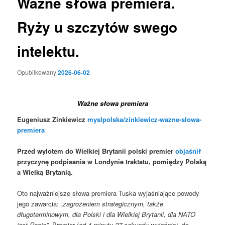
Ważne słowa premiera.
Ryży u szczytów swego
intelektu.
Opublikowany
2026-06-02
Ważne słowa premiera
Eugeniusz Zinkiewicz
myslpolska/zinkiewicz-wazne-slowa-
premiera
Przed wylotem do Wielkiej Brytanii polski premier
objaśnił
przyczynę podpisania w Londynie traktatu, pomiędzy Polską
a Wielką Brytanią.
Oto najważniejsze słowa premiera Tuska wyjaśniające powody
jego zawarcia:
„zagrożeniem strategicznym, także
długoterminowym, dla Polski i dla Wielkiej Brytanii, dla NATO
jest Rosja”
. Premier (
od 4 minuty 27 sekundy wyjaśnia)
, do