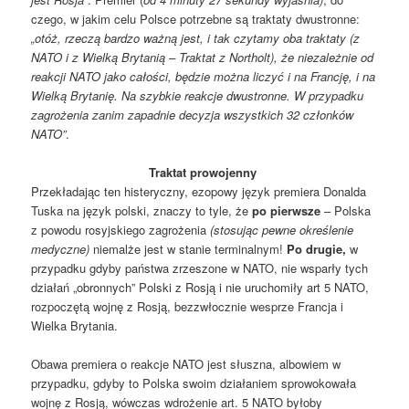
czego, w jakim celu Polsce potrzebne są traktaty dwustronne:
„otóż, rzeczą bardzo ważną jest, i tak czytamy oba traktaty (z
NATO i z Wielką Brytanią – Traktat z Northolt), że niezależnie od
reakcji NATO jako całości, będzie można liczyć i na Francję, i na
Wielką Brytanię. Na szybkie reakcje dwustronne. W przypadku
zagrożenia zanim zapadnie decyzja wszystkich 32 członków
NATO”
.
Traktat prowojenny
Przekładając ten histeryczny, ezopowy język premiera Donalda
Tuska na język polski, znaczy to tyle, że
po pierwsze
– Polska
z powodu rosyjskiego zagrożenia
(stosując pewne określenie
medyczne)
niemalże jest w stanie terminalnym!
Po drugie,
w
przypadku gdyby państwa zrzeszone w NATO, nie wsparły tych
działań „obronnych” Polski z Rosją i nie uruchomiły art 5 NATO,
rozpoczętą wojnę z Rosją, bezzwłocznie wesprze Francja i
Wielka Brytania.
Obawa premiera o reakcje NATO jest słuszna, albowiem w
przypadku, gdyby to Polska swoim działaniem sprowokowała
wojnę z Rosją, wówczas wdrożenie art. 5 NATO byłoby