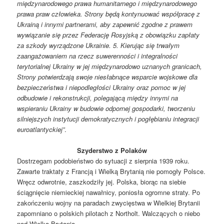
międzynarodowego prawa humanitarnego i międzynarodowego
prawa praw człowieka. Strony będą kontynuować współpracę z
Ukrainą i innymi partnerami, aby zapewnić zgodne z prawem
wywiązanie się przez Federację Rosyjską z obowiązku zapłaty
za szkody wyrządzone Ukrainie. 5. Kierując się trwałym
zaangażowaniem na rzecz suwerenności i integralności
terytorialnej Ukrainy w jej międzynarodowo uznanych granicach,
Strony potwierdzają swoje niesłabnące wsparcie wojskowe dla
bezpieczeństwa i niepodległości Ukrainy oraz pomoc w jej
odbudowie i rekonstrukcji, polegającą między innymi na
wspieraniu Ukrainy w budowie odpornej gospodarki, tworzeniu
silniejszych instytucji demokratycznych i pogłębianiu integracji
euroatlantyckiej”
.
Szyderstwo z Polaków
Dostrzegam podobieństwo do sytuacji z sierpnia 1939 roku.
Zawarte traktaty z Francją i Wielką Brytanią nie pomogły Polsce.
Wręcz odwrotnie, zaszkodziły jej. Polska, biorąc na siebie
ściągnięcie niemieckiej nawałnicy, poniosła ogromne straty. Po
zakończeniu wojny na paradach zwycięstwa w Wielkiej Brytanii
zapomniano o polskich pilotach z Northolt. Walczących o niebo
nad Wielką Brytanią.