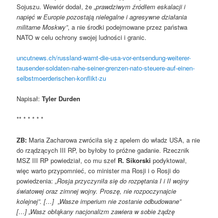
Sojuszu. Wewiór dodał, że
„prawdziwym źródłem eskalacji i
napięć w Europie pozostają nielegalne i agresywne działania
militarne Moskwy”
, a nie środki podejmowane przez państwa
NATO w celu ochrony swojej ludności i granic.
uncutnews.ch/russland-warnt-die-usa-vor-entsendung-weiterer-
tausender-soldaten-nahe-seiner-grenzen-nato-steuere-auf-einen-
selbstmoerderischen-konflikt-zu
Napisał:
Tyler Durden
** * * * * *
ZB:
Maria Zacharowa zwróciła się z apelem do władz USA, a nie
do rządzących III RP, bo byłoby to próżne gadanie. Rzecznik
MSZ III RP powiedział, co mu szef
R. Sikorski
podyktował,
więc warto przypomnieć, co minister ma Rosji i o Rosji do
powiedzenia:
„Rosja przyczyniła się do rozpętania I i II wojny
światowej oraz zimnej wojny. Proszę, nie rozpoczynajcie
kolejnej”. […] „Wasze imperium nie zostanie odbudowane”
[…] „Wasz obłąkany nacjonalizm zawiera w sobie żądzę