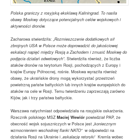
Polska graniczy z rosyjską eksklawą Kaliningrad. To nasila
obawy Moskwy dotyczące potencjalnych celów wojskowych i
aktywności dronów.
Zacharowa stwierdziła:
„Rozmieszczenie dodatkowych sił
zbrojnych USA w Polsce może doprowadzić do jakościowej
eskalacji napięć między Rosją a Zachodem i zmusić Moskwę do
podjęcia działań odwetowych”
. Stwierdziła również, że liczba
ataków dronów na terytorium Rosji, pochodzących z Europy i
krajów Europy Północnej, rośnie. Moskwa wyraziła również
obawy, że ukraińskie drony mogą wykorzystać przestrzeń
powietrzną państw bałtyckich lub innych krajów europejskich do
ataków na cele w Rosji. Temu twierdzeniu zaprzeczają zarówno
Kijów, jak i trzy państwa bałtyckie.
Warszawa natychmiast odpowiedziała na rosyjskie oskarżenia.
Rzecznik polskiego MSZ
Maciej Wewiór
powiedział PAP, że
obecność wojsk sojuszniczych w Polsce jest
„koniecznym
wzmocnieniem wschodniej flanki NATO”
w odpowiedzi na
działania Rosji na Ukrainie i
‚eskalację retoryki’
Kremla wobec