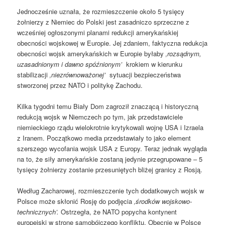
Jednocześnie uznała, że rozmieszczenie około 5 tysięcy
żołnierzy z Niemiec do Polski jest zasadniczo sprzeczne z
wcześniej ogłoszonymi planami redukcji amerykańskiej
obecności wojskowej w Europie. Jej zdaniem, faktyczna redukcja
obecności wojsk amerykańskich w Europie byłaby
‚rozsądnym,
uzasadnionym i dawno spóźnionym’
krokiem w kierunku
stabilizacji
‚niezrównoważonej’
sytuacji bezpieczeństwa
stworzonej przez NATO i politykę Zachodu.
Kilka tygodni temu Biały Dom zagroził znaczącą i historyczną
redukcją wojsk w Niemczech po tym, jak przedstawiciele
niemieckiego rządu wielokrotnie krytykowali wojnę USA i Izraela
z Iranem. Początkowo media przedstawiały to jako element
szerszego wycofania wojsk USA z Europy. Teraz jednak wygląda
na to, że siły amerykańskie zostaną jedynie przegrupowane – 5
tysięcy żołnierzy zostanie przesuniętych bliżej granicy z Rosją.
Według Zacharowej, rozmieszczenie tych dodatkowych wojsk w
Polsce może skłonić Rosję do podjęcia
‚środków wojskowo-
technicznych’.
Ostrzegła, że NATO popycha kontynent
europejski w stronę samobójczego konfliktu. Obecnie w Polsce