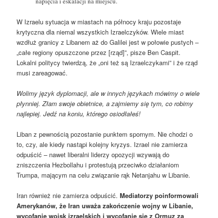
napięcia i eskalacji na miejscu.
W Izraelu sytuacja w miastach na północy kraju pozostaje
krytyczna dla niemal wszystkich Izraelczyków. Wiele miast
wzdłuż granicy z Libanem aż do Galilei jest w połowie pustych –
„całe regiony opuszczone przez [rząd]”, pisze Ben Caspit.
Lokalni politycy twierdzą, że „oni też są Izraelczykami” i że rząd
musi zareagować.
Wolimy język dyplomacji, ale w innych językach mówimy o wiele
płynniej. Złam swoje obietnice, a zajmiemy się tym, co robimy
najlepiej. Jedź na koniu, którego osiodłałeś!
Liban z pewnością pozostanie punktem spornym. Nie chodzi o
to, czy, ale kiedy nastąpi kolejny kryzys. Izrael nie zamierza
odpuścić – nawet liberalni liderzy opozycji wzywają do
zniszczenia Hezbollahu i protestują przeciwko działaniom
Trumpa, mającym na celu związanie rąk Netanjahu w Libanie.
Iran również nie zamierza odpuścić.
Mediatorzy poinformowali
Amerykanów, że Iran uważa zakończenie wojny w Libanie,
wycofanie wojsk izraelskich i wycofanie się z Ormuz za