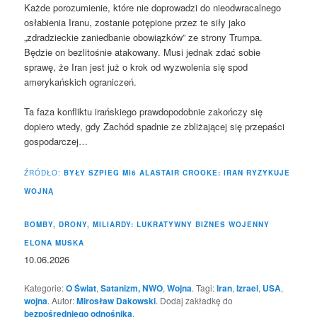
Każde porozumienie, które nie doprowadzi do nieodwracalnego
osłabienia Iranu, zostanie potępione przez te siły jako
„zdradzieckie zaniedbanie obowiązków” ze strony Trumpa.
Będzie on bezlitośnie atakowany. Musi jednak zdać sobie
sprawę, że Iran jest już o krok od wyzwolenia się spod
amerykańskich ograniczeń.
Ta faza konfliktu irańskiego prawdopodobnie zakończy się
dopiero wtedy, gdy Zachód spadnie ze zbliżającej się przepaści
gospodarczej…
ŹRÓDŁO:
BYŁY SZPIEG MI6 ALASTAIR CROOKE: IRAN RYZYKUJE
WOJNĄ
BOMBY, DRONY, MILIARDY: LUKRATYWNY BIZNES WOJENNY
ELONA MUSKA
10.06.2026
Kategorie:
O Świat
,
Satanizm, NWO
,
Wojna
. Tagi:
Iran
,
Izrael
,
USA
,
wojna
. Autor:
Mirosław Dakowski
. Dodaj zakładkę do
bezpośredniego odnośnika
.