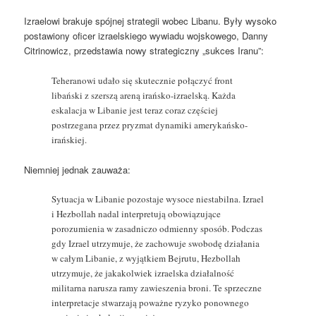
Izraelowi brakuje spójnej strategii wobec Libanu. Były wysoko
postawiony oficer izraelskiego wywiadu wojskowego, Danny
Citrinowicz, przedstawia nowy strategiczny „sukces Iranu”:
Teheranowi udało się skutecznie połączyć front
libański z szerszą areną irańsko-izraelską. Każda
eskalacja w Libanie jest teraz coraz częściej
postrzegana przez pryzmat dynamiki amerykańsko-
irańskiej.
Niemniej jednak zauważa:
Sytuacja w Libanie pozostaje wysoce niestabilna. Izrael
i Hezbollah nadal interpretują obowiązujące
porozumienia w zasadniczo odmienny sposób. Podczas
gdy Izrael utrzymuje, że zachowuje swobodę działania
w całym Libanie, z wyjątkiem Bejrutu, Hezbollah
utrzymuje, że jakakolwiek izraelska działalność
militarna narusza ramy zawieszenia broni. Te sprzeczne
interpretacje stwarzają poważne ryzyko ponownego