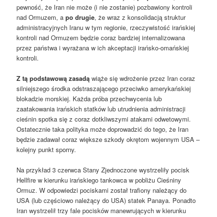
pewność, że Iran nie może (i nie zostanie) pozbawiony kontroli
nad Ormuzem, a
po drugie
, że wraz z konsolidacją struktur
administracyjnych Iranu w tym regionie, rzeczywistość irańskiej
kontroli nad Ormuzem będzie coraz bardziej internalizowana
przez państwa i wyrażana w ich akceptacji irańsko-omańskiej
kontroli.
Z tą podstawową zasadą
wiąże się wdrożenie przez Iran coraz
silniejszego środka odstraszającego przeciwko amerykańskiej
blokadzie morskiej. Każda próba przechwycenia lub
zaatakowania irańskich statków lub utrudnienia administracji
cieśnin spotka się z coraz dotkliwszymi atakami odwetowymi.
Ostatecznie taka polityka może doprowadzić do tego, że Iran
będzie zadawał coraz większe szkody okrętom wojennym USA –
kolejny punkt sporny.
Na przykład 3 czerwca Stany Zjednoczone wystrzeliły pocisk
Hellfire w kierunku irańskiego tankowca w pobliżu Cieśniny
Ormuz. W odpowiedzi pociskami został trafiony należący do
USA (lub częściowo należący do USA) statek Panaya. Ponadto
Iran wystrzelił trzy fale pocisków manewrujących w kierunku