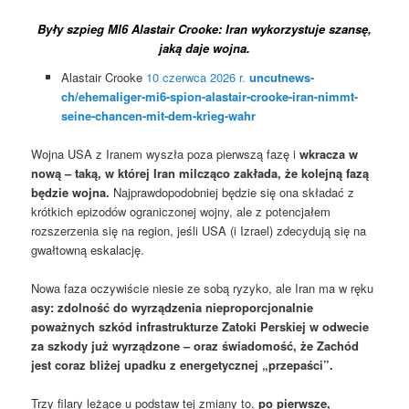
Były szpieg MI6 Alastair Crooke: Iran wykorzystuje szansę,
jaką daje wojna.
Alastair Crooke
10 czerwca 2026 r.
uncutnews-
ch/ehemaliger-mi6-spion-alastair-crooke-iran-nimmt-
seine-chancen-mit-dem-krieg-wahr
Wojna USA z Iranem wyszła poza pierwszą fazę i
wkracza w
nową – taką, w której Iran milcząco zakłada, że ​​kolejną fazą
będzie wojna.
Najprawdopodobniej będzie się ona składać z
krótkich epizodów ograniczonej wojny, ale z potencjałem
rozszerzenia się na region, jeśli USA (i Izrael) zdecydują się na
gwałtowną eskalację.
Nowa faza oczywiście niesie ze sobą ryzyko, ale Iran ma w ręku
asy: zdolność do wyrządzenia nieproporcjonalnie
poważnych szkód infrastrukturze Zatoki Perskiej w odwecie
za szkody już wyrządzone – oraz świadomość, że Zachód
jest coraz bliżej upadku z energetycznej „przepaści”.
Trzy filary leżące u podstaw tej zmiany to,
po pierwsze,