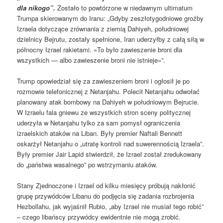
dla nikogo”.
Zostało to powtórzone w niedawnym ultimatum
Trumpa skierowanym do Iranu: „Gdyby zeszłotygodniowe groźby
Izraela dotyczące zrównania z ziemią Dahiyeh, południowej
dzielnicy Bejrutu, zostały spełnione, Iran uderzyłby z całą siłą w
północny Izrael rakietami. «To było zawieszenie broni dla
wszystkich — albo zawieszenie broni nie istnieje»”.
Trump opowiedział się za zawieszeniem broni i ogłosił je po
rozmowie telefonicznej z Netanjahu. Polecił Netanjahu odwołać
planowany atak bombowy na Dahiyeh w południowym Bejrucie.
W Izraelu fala gniewu ze wszystkich stron sceny politycznej
uderzyła w Netanjahu tylko za sam pomysł ograniczenia
izraelskich ataków na Liban. Były premier Naftali Bennett
oskarżył Netanjahu o „utratę kontroli nad suwerennością Izraela”.
Były premier Jair Lapid stwierdził, że Izrael został zredukowany
do „państwa wasalnego” po wstrzymaniu ataków.
Stany Zjednoczone i Izrael od kilku miesięcy próbują nakłonić
grupę przywódców Libanu do podjęcia się zadania rozbrojenia
Hezbollahu, jak wyjaśnił Rubio, „aby Izrael nie musiał tego robić”
– czego libańscy przywódcy ewidentnie nie mogą zrobić.