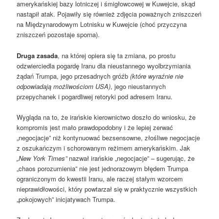
amerykańskiej bazy lotniczej i śmigłowcowej w Kuwejcie, skąd
nastąpił atak. Pojawiły się również zdjęcia poważnych zniszczeń
na Międzynarodowym Lotnisku w Kuwejcie (choć przyczyna
zniszczeń pozostaje sporna).
Druga zasada
, na której opiera się ta zmiana, po prostu
odzwierciedla pogardę Iranu dla nieustannego wyolbrzymiania
żądań Trumpa, jego przesadnych gróźb
(które wyraźnie nie
odpowiadają możliwościom USA)
, jego nieustannych
przepychanek i pogardliwej retoryki pod adresem Iranu.
Wygląda na to, że irańskie kierownictwo doszło do wniosku, że
kompromis jest mało prawdopodobny i że lepiej zerwać
„negocjacje” niż kontynuować bezsensowne, złośliwe negocjacje
z oszukańczym i schorowanym reżimem amerykańskim. Jak
„New York Times”
nazwał irańskie „negocjacje” – sugerując, że
„chaos porozumienia” nie jest jednorazowym błędem Trumpa
ograniczonym do kwestii Iranu, ale raczej stałym wzorcem
nieprawidłowości, który powtarzał się w praktycznie wszystkich
„pokojowych” inicjatywach Trumpa.