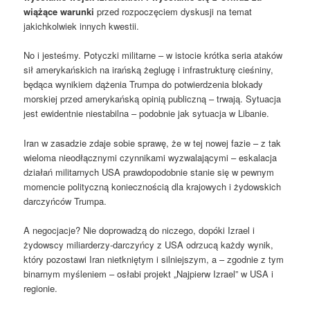
wiążące warunki
przed rozpoczęciem dyskusji na temat
jakichkolwiek innych kwestii.
No i jesteśmy. Potyczki militarne – w istocie krótka seria ataków
sił amerykańskich na irańską żeglugę i infrastrukturę cieśniny,
będąca wynikiem dążenia Trumpa do potwierdzenia blokady
morskiej przed amerykańską opinią publiczną – trwają. Sytuacja
jest ewidentnie niestabilna – podobnie jak sytuacja w Libanie.
Iran w zasadzie zdaje sobie sprawę, że w tej nowej fazie – z tak
wieloma nieodłącznymi czynnikami wyzwalającymi – eskalacja
działań militarnych USA prawdopodobnie stanie się w pewnym
momencie polityczną koniecznością dla krajowych i żydowskich
darczyńców Trumpa.
A negocjacje? Nie doprowadzą do niczego, dopóki Izrael i
żydowscy miliarderzy-darczyńcy z USA odrzucą każdy wynik,
który pozostawi Iran nietkniętym i silniejszym, a – zgodnie z tym
binarnym myśleniem – osłabi projekt „Najpierw Izrael” w USA i
regionie.