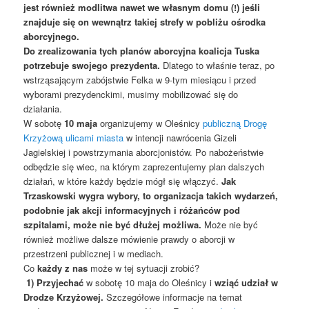
jest również modlitwa nawet we własnym domu (!) jeśli
znajduje się on wewnątrz takiej strefy w pobliżu ośrodka
aborcyjnego.
Do zrealizowania tych planów aborcyjna koalicja Tuska
potrzebuje swojego prezydenta.
Dlatego to właśnie teraz, po
wstrząsającym zabójstwie Felka w 9-tym miesiącu i przed
wyborami prezydenckimi, musimy mobilizować się do
działania.
W sobotę
10 maja
organizujemy w Oleśnicy
publiczną Drogę
Krzyżową ulicami miasta
w intencji nawrócenia Gizeli
Jagielskiej i powstrzymania aborcjonistów. Po nabożeństwie
odbędzie się wiec, na którym zaprezentujemy plan dalszych
działań, w które każdy będzie mógł się włączyć.
Jak
Trzaskowski wygra wybory, to organizacja takich wydarzeń,
podobnie jak akcji informacyjnych i różańców pod
szpitalami, może nie być dłużej możliwa.
Może nie być
również możliwe dalsze mówienie prawdy o aborcji w
przestrzeni publicznej i w mediach.
Co
każdy z nas
może w tej sytuacji zrobić?
1) Przyjechać
w sobotę 10 maja do Oleśnicy i
wziąć udział w
Drodze Krzyżowej.
Szczegółowe informacje na temat