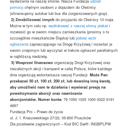
wydarzenia na naszej stronie. Nasza Fundacja
udzieli
pomocy
chętnym osobom z dojazdem do Oleśnicy
(sfinansujemy autokar lub bus dla zorganizowanych grup).
2) Zmobilizować innych
do przyjazdu do Oleśnicy 10 maja.
Można w tym celu np.
wydrukować z naszej strony plakat
i
rozwiesić go w swoim miejscu zamieszkania (prosimy o to
szczególnie mieszkańców Śląska) lub
pobrać wzór
ogłoszenia
zapraszającego na Drogę Krzyżową i rozesłać je
swoim znajomym lub wyczytać w trakcie ogłoszeń parafialnych
w najbliższą niedzielę.
3) Wesprzeć finansowo
organizację Drogi Krzyżowej oraz
niezależnych akcji i kampanii w całej Polsce, które każdego
dnia organizują wolontariusze naszej Fundacji.
Może Pan
przekazać 50 zł, 100 zł, 200 zł, lub dowolną inną kwotę,
aby umożliwić nam te działania i wywierać presję na
powstrzymanie aborcji oraz nawrócenie
aborcjonistów.
Numer konta:
79 1050 1025 1000 0022 9191
4667
Fundacja Pro – Prawo do życia
ul. J. I. Kraszewskiego 27/22, 05-800 Pruszków
Dla przelewów zagranicznych – Kod BIC Swift: INGBPLPW