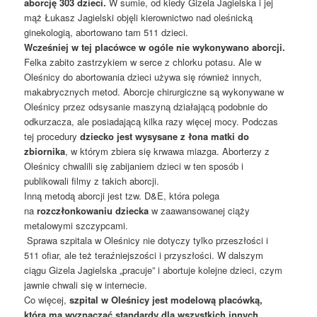
aborcję 303 dzieci.
W sumie, od kiedy Gizela Jagielska i jej
mąż Łukasz Jagielski objęli kierownictwo nad oleśnicką
ginekologią, abortowano tam 511 dzieci.
Wcześniej w tej placówce w ogóle nie wykonywano aborcji.
Felka zabito zastrzykiem w serce z chlorku potasu. Ale w
Oleśnicy do abortowania dzieci używa się również innych,
makabrycznych metod. Aborcje chirurgiczne są wykonywane w
Oleśnicy przez odsysanie maszyną działającą podobnie do
odkurzacza, ale posiadającą kilka razy więcej mocy. Podczas
tej procedury
dziecko jest wysysane z łona matki do
zbiornika
, w którym zbiera się krwawa miazga. Aborterzy z
Oleśnicy chwalili się zabijaniem dzieci w ten sposób i
publikowali filmy z takich aborcji.
Inną metodą aborcji jest tzw. D&E, która polega
na
rozczłonkowaniu dziecka
w zaawansowanej ciąży
metalowymi szczypcami.
Sprawa szpitala w Oleśnicy nie dotyczy tylko przeszłości i
511 ofiar, ale też teraźniejszości i przyszłości. W dalszym
ciągu Gizela Jagielska „pracuje” i abortuje kolejne dzieci, czym
jawnie chwali się w internecie.
Co więcej,
szpital w Oleśnicy jest modelową placówką,
która ma wyznaczać standardy dla wszystkich innych