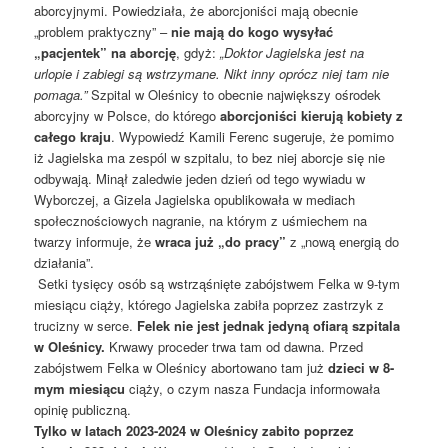
aborcyjnymi. Powiedziała, że aborcjoniści mają obecnie
„problem praktyczny” –
nie mają do kogo wysyłać
„pacjentek” na aborcję
, gdyż:
„Doktor Jagielska jest na
urlopie i zabiegi są wstrzymane. Nikt inny oprócz niej tam nie
pomaga.”
Szpital w Oleśnicy to obecnie największy ośrodek
aborcyjny w Polsce, do którego
aborcjoniści kierują kobiety z
całego kraju
. Wypowiedź Kamili Ferenc sugeruje, że pomimo
iż Jagielska ma zespól w szpitalu, to bez niej aborcje się nie
odbywają. Minął zaledwie jeden dzień od tego wywiadu w
Wyborczej, a Gizela Jagielska opublikowała w mediach
społecznościowych nagranie, na którym z uśmiechem na
twarzy informuje, że
wraca już „do pracy”
z „nową energią do
działania”.
Setki tysięcy osób są wstrząśnięte zabójstwem Felka w 9-tym
miesiącu ciąży, którego Jagielska zabiła poprzez zastrzyk z
trucizny w serce.
Felek nie jest jednak jedyną ofiarą szpitala
w Oleśnicy.
Krwawy proceder trwa tam od dawna. Przed
zabójstwem Felka w Oleśnicy abortowano tam już
dzieci w 8-
mym miesiącu
ciąży, o czym nasza Fundacja informowała
opinię publiczną.
Tylko w latach 2023-2024 w Oleśnicy zabito poprzez