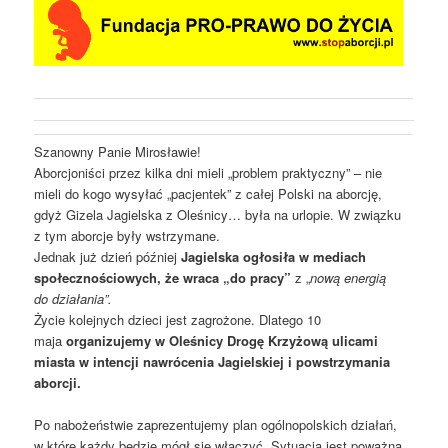
Szanowny Panie Mirosławie!
Aborcjoniści przez kilka dni mieli „problem praktyczny” – nie
mieli do kogo wysyłać „pacjentek” z całej Polski na aborcję,
gdyż Gizela Jagielska z Oleśnicy… była na urlopie. W związku
z tym aborcje były wstrzymane.
Jednak już dzień później
Jagielska ogłosiła w mediach
społecznościowych, że wraca „do pracy”
z „
nową energią
do działania”.
Życie kolejnych dzieci jest zagrożone. Dlatego 10
maja
organizujemy w Oleśnicy Drogę Krzyżową
ulicami
miasta w intencji nawrócenia Jagielskiej i powstrzymania
aborcji.
Po nabożeństwie zaprezentujemy plan ogólnopolskich działań,
w które każdy będzie mógł się włączyć. Sytuacja jest poważna