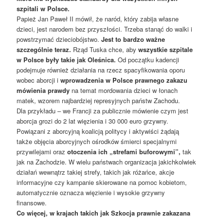
szpitali w Polsce.
Papież Jan Paweł II mówił, że naród, który zabija własne
dzieci, jest narodem bez przyszłości. Trzeba stanąć do walki i
powstrzymać dzieciobójstwo.
Jest to bardzo ważne
szczególnie teraz.
Rząd Tuska chce, aby
wszystkie szpitale
w Polsce były takie jak Oleśnica.
Od początku kadencji
podejmuje również działania na rzecz spacyfikowania oporu
wobec aborcji i
wprowadzenia w Polsce prawnego zakazu
mówienia prawdy
na temat mordowania dzieci w łonach
matek, wzorem najbardziej represyjnych państw Zachodu.
Dla przykładu – we Francji za publicznie mówienie czym jest
aborcja grozi do 2 lat więzienia i 30 000 euro grzywny.
Powiązani z aborcyjną koalicją politycy i aktywiści żądają
także objęcia aborcyjnych ośrodków śmierci specjalnymi
przywilejami oraz
otoczenia ich „strefami buforowymi”,
tak
jak na Zachodzie. W wielu państwach organizacja jakichkolwiek
działań wewnątrz takiej strefy, takich jak różańce, akcje
informacyjne czy kampanie skierowane na pomoc kobietom,
automatycznie oznacza więzienie i wysokie grzywny
finansowe.
Co więcej, w krajach takich jak Szkocja prawnie zakazana