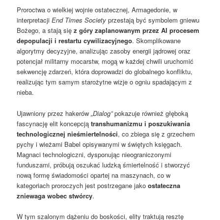
Proroctwa o wielkiej wojnie ostatecznej, Armagedonie, w
interpretacji
End Times Society
przestają być symbolem gniewu
Bożego, a stają się
z góry zaplanowanym przez AI procesem
depopulacji i restartu cywilizacyjnego
. Skomplikowane
algorytmy decyzyjne, analizując zasoby energii jądrowej oraz
potencjał militarny mocarstw, mogą w każdej chwili uruchomić
sekwencję zdarzeń, która doprowadzi do globalnego konfliktu,
realizując tym samym starożytne wizje o ogniu spadającym z
nieba.
Ujawniony przez hakerów
„Dialog”
pokazuje również głęboką
fascynację elit koncepcją
transhumanizmu i poszukiwania
technologicznej nieśmiertelności
, co zbiega się z grzechem
pychy i wieżami Babel opisywanymi w świętych księgach.
Magnaci technologiczni, dysponując nieograniczonymi
funduszami, próbują oszukać ludzką śmiertelność i stworzyć
nową formę świadomości opartej na maszynach, co w
kategoriach proroczych jest postrzegane jako
ostateczna
zniewaga wobec stwórcy
.
W tym szalonym dążeniu do boskości, elity traktują resztę