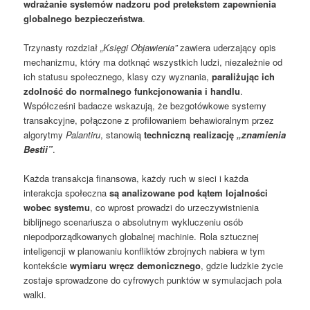
wdrażanie systemów nadzoru pod pretekstem zapewnienia
globalnego bezpieczeństwa
.
Trzynasty rozdział
„Księgi Objawienia”
zawiera uderzający opis
mechanizmu, który ma dotknąć wszystkich ludzi, niezależnie od
ich statusu społecznego, klasy czy wyznania,
paraliżując ich
zdolność do normalnego funkcjonowania i handlu
.
Współcześni badacze wskazują, że bezgotówkowe systemy
transakcyjne, połączone z profilowaniem behawioralnym przez
algorytmy
Palantiru
, stanowią
techniczną realizację
„znamienia
Bestii”
.
Każda transakcja finansowa, każdy ruch w sieci i każda
interakcja społeczna
są analizowane pod kątem lojalności
wobec systemu
, co wprost prowadzi do urzeczywistnienia
biblijnego scenariusza o absolutnym wykluczeniu osób
niepodporządkowanych globalnej machinie. Rola sztucznej
inteligencji w planowaniu konfliktów zbrojnych nabiera w tym
kontekście
wymiaru wręcz demonicznego
, gdzie ludzkie życie
zostaje sprowadzone do cyfrowych punktów w symulacjach pola
walki.