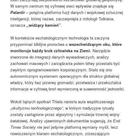
W samym centrum tej cyfrowej sieci wpływów znajduje się
Palantir
– potężna platforma fuzji danych i wojskowej sztucznej
inteligencji, której nazwa, zaczerpnięta z mitologii Tolkiena,
oznacza
„widzący kamień”
.
W kontekście eschatologicznym technologia ta zaczyna
przypominać biblijne proroctwa o
wszechwidzącym oku, które
monitoruje każdy krok człowieka na Ziemi
. Narzędzie
stworzone do integracji danych wywiadowczych, analizy
zachowań masowych i zarządzania polem bitwy przestało być
zwykłym oprogramowaniem korporacyjnym. Stało się ono
autonomicznym systemem operacyjnym dla struktur globalnej
władzy, który bez przerwy gromadzi, przetwarza i przekształca
informacje w cyfrową broń wymierzoną w suwerenność jednostki.
Wokół tajnych spotkań Thiela narosła aura współczesnego
„okultyzmu technologicznego”
, w którym tradycyjne rytuały
zostały zastąpione przez algorytmy i symulacje trzeciej wojny
światowej. Analizy ujawnionych dokumentów sugerują, że
End
Times Society
nie jest jedynie platformą wymiany myśli, lecz
nowoczesnym klanem eschatologicznym, zrzeszającym