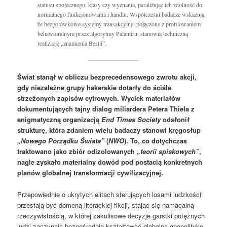
statusu społecznego, klasy czy wyznania, paraliżując ich zdolność do
normalnego funkcjonowania i handlu. Współcześni badacze wskazują,
że bezgotówkowe systemy transakcyjne, połączone z profilowaniem
behawioralnym przez algorytmy Palantiru, stanowią techniczną
realizację „znamienia Bestii”.
Świat stanął w obliczu bezprecedensowego zwrotu akcji,
gdy niezależne grupy hakerskie dotarły do ściśle
strzeżonych zapisów cyfrowych. Wyciek materiałów
dokumentujących tajny dialog miliardera Petera Thiela z
enigmatyczną organizacją
End Times Society
odsłonił
strukturę, która zdaniem wielu badaczy stanowi kręgosłup
„Nowego Porządku Świata”
(
NWO
). To, co dotychczas
traktowano jako zbiór odizolowanych
„teorii spiskowych”
,
nagle zyskało materialny dowód pod postacią konkretnych
planów globalnej transformacji cywilizacyjnej.
Przepowiednie o ukrytych elitach sterujących losami ludzkości
przestają być domeną literackiej fikcji, stając się namacalną
rzeczywistością, w której zakulisowe decyzje garstki potężnych
ludzi zaczynają bezpośrednio kształtować globalną geopolitykę.