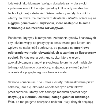
ludzkości jako biomasę i poligon doświadczalny dla swoich
systemów kontroli, budując globalny kult oparty na strachu i
technologicznej zależności. Wielu badaczy ukrytych struktur
władzy zauważa, że mechanizm działania
Palantiru
opiera się na
ciągłym generowaniu kryzysów, które następnie ta sama
technologia ma rzekomo rozwiązywać
.
Pandemie, kryzysy klimatyczne, załamania rynków finansowych
czy lokalne wojny są precyzyjnie analizowane pod kątem ich
wpływu na stabilność społeczną, co pozwala na
stopniowe
odbieranie wolności obywatelskich w zamian za iluzoryczny
spokój
. To klasyczna doktryna szoku, która w ujęciu
apokaliptycznym stanowi przygotowanie gruntu pod nadejście
jednego, globalnego przywódcy, mającego przynieść pokój i
ocalenie dla pogrążonego w chaosie świata.
Szalone konsorcjum
End Times Society
, zdemaskowane przez
hakerów, jawi się jako loża współczesnych architektów
przeznaczenia, którzy bez żadnego mandatu społecznego
decydują o kierunku ewolucji całego gatunku ludzkiego
.
Fakt, że tak potężne narzędzia nadzoru i fuzji danych znajdują