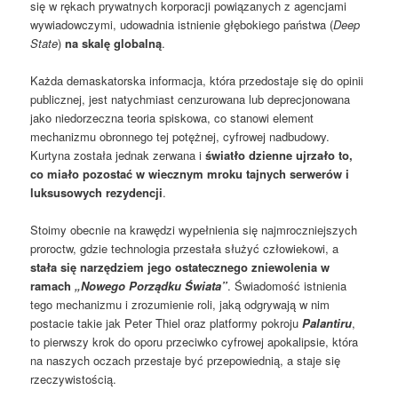
się w rękach prywatnych korporacji powiązanych z agencjami
wywiadowczymi, udowadnia istnienie głębokiego państwa (
Deep
State
)
na skalę globalną
.
Każda demaskatorska informacja, która przedostaje się do opinii
publicznej, jest natychmiast cenzurowana lub deprecjonowana
jako niedorzeczna teoria spiskowa, co stanowi element
mechanizmu obronnego tej potężnej, cyfrowej nadbudowy.
Kurtyna została jednak zerwana i
światło dzienne ujrzało to,
co miało pozostać w wiecznym mroku tajnych serwerów i
luksusowych rezydencji
.
Stoimy obecnie na krawędzi wypełnienia się najmroczniejszych
proroctw, gdzie technologia przestała służyć człowiekowi, a
stała się narzędziem jego ostatecznego zniewolenia w
ramach
„Nowego Porządku Świata”
. Świadomość istnienia
tego mechanizmu i zrozumienie roli, jaką odgrywają w nim
postacie takie jak Peter Thiel oraz platformy pokroju
Palantiru
,
to pierwszy krok do oporu przeciwko cyfrowej apokalipsie, która
na naszych oczach przestaje być przepowiednią, a staje się
rzeczywistością.