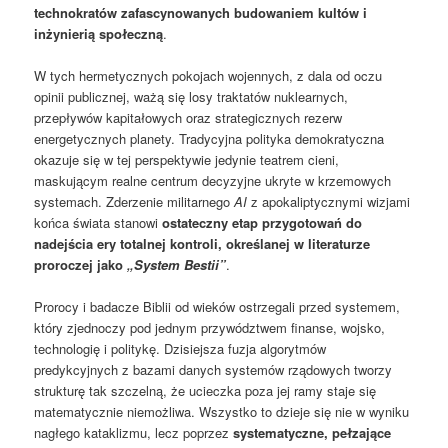
technokratów zafascynowanych budowaniem kultów i
inżynierią społeczną
.
W tych hermetycznych pokojach wojennych, z dala od oczu
opinii publicznej, ważą się losy traktatów nuklearnych,
przepływów kapitałowych oraz strategicznych rezerw
energetycznych planety. Tradycyjna polityka demokratyczna
okazuje się w tej perspektywie jedynie teatrem cieni,
maskującym realne centrum decyzyjne ukryte w krzemowych
systemach. Zderzenie militarnego
AI
z apokaliptycznymi wizjami
końca świata stanowi
ostateczny etap przygotowań do
nadejścia ery totalnej kontroli, określanej w literaturze
proroczej jako
„System Bestii”
.
Prorocy i badacze Biblii od wieków ostrzegali przed systemem,
który zjednoczy pod jednym przywództwem finanse, wojsko,
technologię i politykę. Dzisiejsza fuzja algorytmów
predykcyjnych z bazami danych systemów rządowych tworzy
strukturę tak szczelną, że ucieczka poza jej ramy staje się
matematycznie niemożliwa. Wszystko to dzieje się nie w wyniku
nagłego kataklizmu, lecz poprzez
systematyczne, pełzające