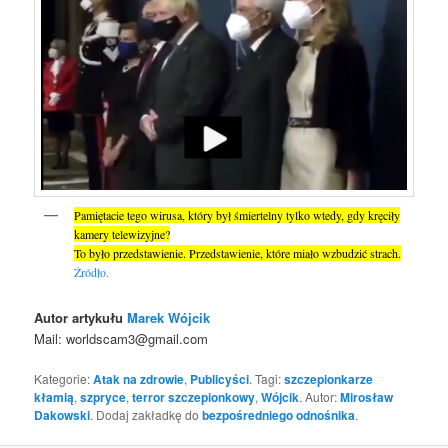
Pamiętacie tego wirusa, który był śmiertelny tylko wtedy, gdy kręciły
kamery telewizyjne?
To było przedstawienie. Przedstawienie, które miało wzbudzić strach.
Źródło.
Autor artykułu
Marek Wójcik
Mail: worldscam3@gmail.com
Kategorie:
Atak na zdrowie
,
Publicyści
. Tagi:
szczepionkarze
kłamią
,
szpryce
,
terror szczepionkowy
,
Wójcik
. Autor:
Mirosław
Dakowski
. Dodaj zakładkę do
bezpośredniego odnośnika
.