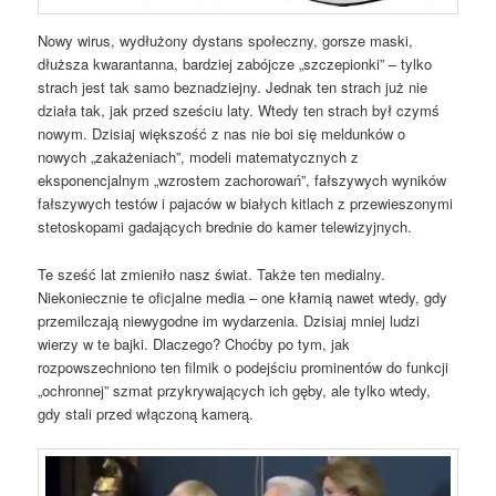
Nowy wirus, wydłużony dystans społeczny, gorsze maski,
dłuższa kwarantanna, bardziej zabójcze „szczepionki” – tylko
strach jest tak samo beznadziejny. Jednak ten strach już nie
działa tak, jak przed sześciu laty. Wtedy ten strach był czymś
nowym. Dzisiaj większość z nas nie boi się meldunków o
nowych „zakażeniach”, modeli matematycznych z
eksponencjalnym „wzrostem zachorowań”, fałszywych wyników
fałszywych testów i pajaców w białych kitlach z przewieszonymi
stetoskopami gadających brednie do kamer telewizyjnych.
Te sześć lat zmieniło nasz świat. Także ten medialny.
Niekoniecznie te oficjalne media – one kłamią nawet wtedy, gdy
przemilczają niewygodne im wydarzenia. Dzisiaj mniej ludzi
wierzy w te bajki. Dlaczego? Choćby po tym, jak
rozpowszechniono ten filmik o podejściu prominentów do funkcji
„ochronnej” szmat przykrywających ich gęby, ale tylko wtedy,
gdy stali przed włączoną kamerą.