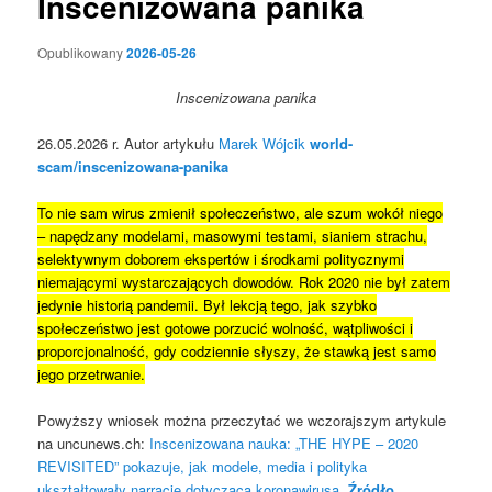
Inscenizowana panika
Opublikowany
2026-05-26
Inscenizowana panika
26.05.2026 r. Autor artykułu
Marek Wójcik
world-
scam/inscenizowana-panika
To nie sam wirus zmienił społeczeństwo, ale szum wokół niego
– napędzany modelami, masowymi testami, sianiem strachu,
selektywnym doborem ekspertów i środkami politycznymi
niemającymi wystarczających dowodów. Rok 2020 nie był zatem
jedynie historią pandemii. Był lekcją tego, jak szybko
społeczeństwo jest gotowe porzucić wolność, wątpliwości i
proporcjonalność, gdy codziennie słyszy, że stawką jest samo
jego przetrwanie.
Powyższy wniosek można przeczytać we wczorajszym artykule
na uncunews.ch:
Inscenizowana nauka: „THE HYPE – 2020
REVISITED” pokazuje, jak modele, media i polityka
ukształtowały narrację dotyczącą koronawirusa.
Źródło
.