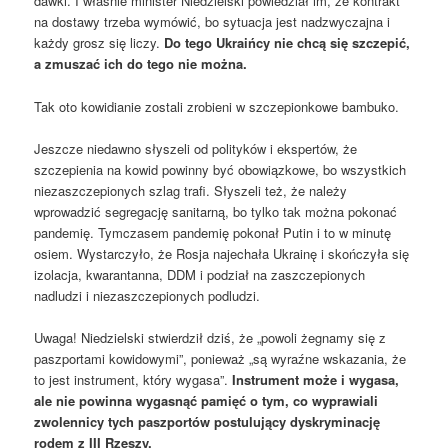
dawki. I właśnie minister Niedzielski powiedział im, że kontrakt
na dostawy trzeba wymówić, bo sytuacja jest nadzwyczajna i
każdy grosz się liczy.
Do tego Ukraińcy nie chcą się szczepić,
a zmuszać ich do tego nie można.
Tak oto kowidianie zostali zrobieni w szczepionkowe bambuko.
Jeszcze niedawno słyszeli od polityków i ekspertów, że
szczepienia na kowid powinny być obowiązkowe, bo wszystkich
niezaszczepionych szlag trafi. Słyszeli też, że należy
wprowadzić segregację sanitarną, bo tylko tak można pokonać
pandemię. Tymczasem pandemię pokonał Putin i to w minutę
osiem. Wystarczyło, że Rosja najechała Ukrainę i skończyła się
izolacja, kwarantanna, DDM i podział na zaszczepionych
nadludzi i niezaszczepionych podludzi.
Uwaga! Niedzielski stwierdził dziś, że „powoli żegnamy się z
paszportami kowidowymi”, ponieważ „są wyraźne wskazania, że
to jest instrument, który wygasa”.
Instrument może i wygasa,
ale nie powinna wygasnąć pamięć o tym, co wyprawiali
zwolennicy tych paszportów postulujący dyskryminację
rodem z III Rzeszy.