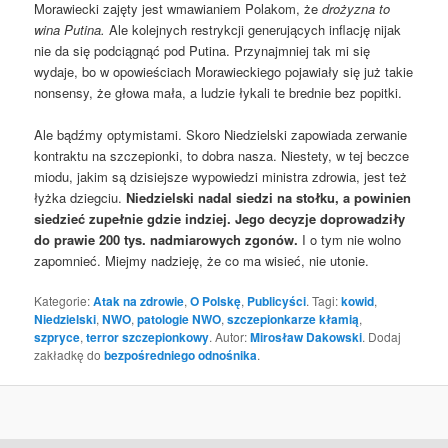
Morawiecki zajęty jest wmawianiem Polakom, że
drożyzna to
wina Putina.
Ale kolejnych restrykcji generujących inflację nijak
nie da się podciągnąć pod Putina. Przynajmniej tak mi się
wydaje, bo w opowieściach Morawieckiego pojawiały się już takie
nonsensy, że głowa mała, a ludzie łykali te brednie bez popitki.
Ale bądźmy optymistami. Skoro Niedzielski zapowiada zerwanie
kontraktu na szczepionki, to dobra nasza. Niestety, w tej beczce
miodu, jakim są dzisiejsze wypowiedzi ministra zdrowia, jest też
łyżka dziegciu.
Niedzielski nadal siedzi na stołku, a powinien
siedzieć zupełnie gdzie indziej. Jego decyzje doprowadziły
do prawie 200 tys. nadmiarowych zgonów.
I o tym nie wolno
zapomnieć. Miejmy nadzieję, że co ma wisieć, nie utonie.
Kategorie:
Atak na zdrowie
,
O Polskę
,
Publicyści
. Tagi:
kowid
,
Niedzielski
,
NWO
,
patologie NWO
,
szczepionkarze kłamią
,
szpryce
,
terror szczepionkowy
. Autor:
Mirosław Dakowski
. Dodaj
zakładkę do
bezpośredniego odnośnika
.