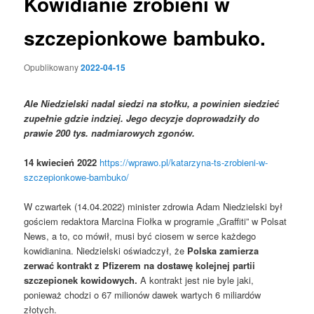
Kowidianie zrobieni w
szczepionkowe bambuko.
Opublikowany
2022-04-15
A
le
Niedzielski nadal siedzi na stołku, a powinien siedzieć
zupełnie gdzie indziej. Jego decyzje doprowadziły do
prawie 200 tys. nadmiarowych zgonów.
14
kwiecień 2022
https://wprawo.pl/katarzyna-ts-zrobieni-w-
szczepionkowe-bambuko/
W czwartek (14.04.2022) minister zdrowia Adam Niedzielski był
gościem redaktora Marcina Fiołka w programie „Graffiti” w Polsat
News, a to, co mówił, musi być ciosem w serce każdego
kowidianina. Niedzielski oświadczył, że
Polska zamierza
zerwać kontrakt z Pfizerem na dostawę kolejnej partii
szczepionek kowidowych.
A kontrakt jest nie byle jaki,
ponieważ chodzi o 67 milionów dawek wartych 6 miliardów
złotych.