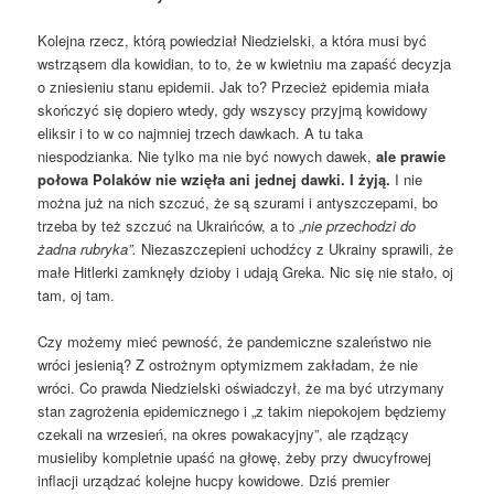
Kolejna rzecz, którą powiedział Niedzielski, a która musi być
wstrząsem dla kowidian, to to, że w kwietniu ma zapaść decyzja
o zniesieniu stanu epidemii. Jak to? Przecież epidemia miała
skończyć się dopiero wtedy, gdy wszyscy przyjmą kowidowy
eliksir i to w co najmniej trzech dawkach. A tu taka
niespodzianka. Nie tylko ma nie być nowych dawek,
ale prawie
połowa Polaków nie wzięła ani jednej dawki. I żyją.
I nie
można już na nich szczuć, że są szurami i antyszczepami, bo
trzeba by też szczuć na Ukraińców, a to „
nie przechodzi do
żadna rubryka”.
Niezaszczepieni uchodźcy z Ukrainy sprawili, że
małe Hitlerki zamknęły dzioby i udają Greka. Nic się nie stało, oj
tam, oj tam.
Czy możemy mieć pewność, że pandemiczne szaleństwo nie
wróci jesienią? Z ostrożnym optymizmem zakładam, że nie
wróci. Co prawda Niedzielski oświadczył, że ma być utrzymany
stan zagrożenia epidemicznego i „z takim niepokojem będziemy
czekali na wrzesień, na okres powakacyjny”, ale rządzący
musieliby kompletnie upaść na głowę, żeby przy dwucyfrowej
inflacji urządzać kolejne hucpy kowidowe. Dziś premier