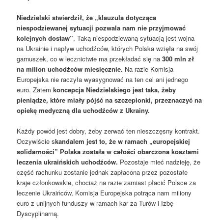
Niedzielski stwierdził, że „klauzula dotycząca
niespodziewanej sytuacji pozwala nam nie przyjmować
kolejnych dostaw”
. Taką niespodziewaną sytuacją jest wojna
na Ukrainie i napływ uchodźców, których Polska wzięła na swój
garnuszek, co w lecznictwie ma przekładać się na
300 mln zł
na milion uchodźców miesięcznie.
Na razie Komisja
Europejska nie raczyła wyasygnować na ten cel ani jednego
euro. Zatem
koncepcja Niedzielskiego jest taka, żeby
pieniądze, które miały pójść na szczepionki, przeznaczyć na
opiekę medyczną dla uchodźców z Ukrainy.
Każdy powód jest dobry, żeby zerwać ten nieszczęsny kontrakt.
Oczywiście s
kandalem jest to, że w ramach „europejskiej
solidarności” Polska została w całości obarczona kosztami
leczenia ukraińskich uchodźców.
Pozostaje mieć nadzieję, że
część rachunku zostanie jednak zapłacona przez pozostałe
kraje członkowskie, chociaż na razie zamiast płacić Polsce za
leczenie Ukraińców, Komisja Europejska potrąca nam miliony
euro z unijnych funduszy w ramach kar za Turów i Izbę
Dyscyplinarną.