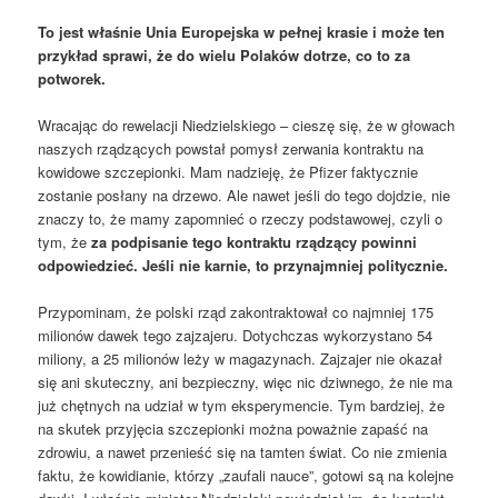
To jest właśnie Unia Europejska w pełnej krasie i może ten
przykład sprawi, że do wielu Polaków dotrze, co to za
potworek.
Wracając do rewelacji Niedzielskiego – cieszę się, że w głowach
naszych rządzących powstał pomysł zerwania kontraktu na
kowidowe szczepionki. Mam nadzieję, że Pfizer faktycznie
zostanie posłany na drzewo. Ale nawet jeśli do tego dojdzie, nie
znaczy to, że mamy zapomnieć o rzeczy podstawowej, czyli o
tym, że
za podpisanie tego kontraktu rządzący powinni
odpowiedzieć. Jeśli nie karnie, to przynajmniej politycznie.
Przypominam, że polski rząd zakontraktował co najmniej 175
milionów dawek tego zajzajeru. Dotychczas wykorzystano 54
miliony, a 25 milionów leży w magazynach. Zajzajer nie okazał
się ani skuteczny, ani bezpieczny, więc nic dziwnego, że nie ma
już chętnych na udział w tym eksperymencie. Tym bardziej, że
na skutek przyjęcia szczepionki można poważnie zapaść na
zdrowiu, a nawet przenieść się na tamten świat. Co nie zmienia
faktu, że kowidianie, którzy „zaufali nauce”, gotowi są na kolejne