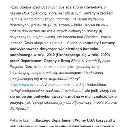
Rząd Stanów Zjednoczonych posiada stronę internetową o
nazwie
USA Spending,
która jest oficjalnym, otwartym źródłem
najmniej kompromitujących informacji na temat wydatków
federalnych, jednak dzięki tej stronie – która ukrywa brudy –
można dowiedzieć się wiele innych ciekawych rzeczy (tj.
dotyczących innych kwestii, niż badania nad
Covidem,
zanim
jeszcze
Covid
oficjalnie zaistniał). Chodzi o
kontrakty i umowy
podwykonawcze dotyczące wieloletniego kontraktu
podpisanego w roku 2012 (i kończącego się w roku 2020)
przez Departament Obrony z firmą
Black & Veatch Special
Projects Corp,
która określa siebie jako
“globalną firmę
inżynieryjną, zaopatrzeniową, konsultingową i budowlaną
specjalizującą się w rozwoju infrastruktury” –
https://www.bv.com/
. Z pozoru chodzi o bliżej nieokreślone
“usługi profesjonalne, naukowe i techniczne”,
ale jeśli przyjrzeć
się umowom podwykonawczym, można w nich znaleźć takie
pozycje, jak
“sprzęt laboratoryjny dla Kijowa”
czy
“meble biurowe
dla Kijowa”.
Pytanie brzmi:
dlaczego Departament Wojny USA korzystał z
usług firmy inżynieryjnej w celu rozwiązywania problemów