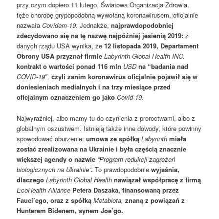
przy czym dopiero 11 lutego, Światowa Organizacja Zdrowia,
tęże chorobę grypopodobną wywołaną koronawirusem, oficjalnie
nazwała
Covidem-19.
Jednakże,
najprawdopodobniej
zdecydowano się na tę nazwę najpóźniej jesienią 2019:
z
danych rządu USA wynika, że
12 listopada 2019, Departament
Obrony USA przyznał firmie
Labyrinth Global Health INC.
kontrakt o wartości ponad 116 mln
USD
na “badania nad
COVID-19″,
czyli zanim koronawirus oficjalnie pojawił się w
doniesieniach medialnych i na trzy miesiące przed
oficjalnym oznaczeniem go jako
Covid-19.
Najwyraźniej, albo mamy tu do czynienia z proroctwami, albo z
globalnym oszustwem. Istnieją także inne dowody, które powinny
spowodować oburzenie:
umowa ze spółką
Labyrinth
miała
zostać zrealizowana na Ukrainie i była częścią znacznie
większej agendy o nazwie
“Program redukcji zagrożeń
biologicznych na Ukrainie”
.
To prawdopodobnie
wyjaśnia,
dlaczego
Labyrinth Global Health
nawiązał współpracę z firmą
EcoHealth Alliance
Petera Daszaka, finansowaną przez
Fauci’ego, oraz z spółką
Metabiota,
znaną z powiązań z
Hunterem Bidenem, synem Joe’go.