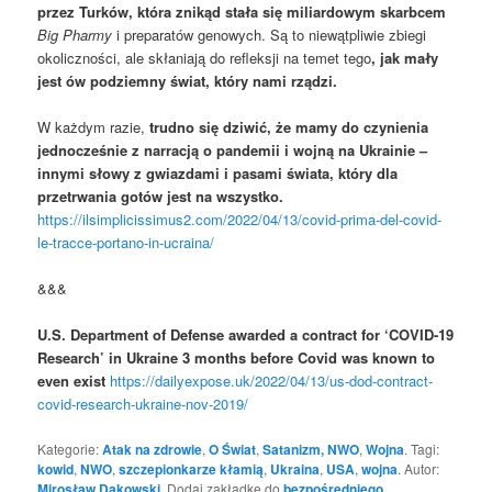
przez Turków, która znikąd stała się miliardowym skarbcem
Big Pharmy
i preparatów genowych. Są to niewątpliwie zbiegi
okoliczności, ale skłaniają do refleksji na temet tego
, jak mały
jest ów podziemny świat, który nami rządzi.
W każdym razie,
trudno się dziwić, że mamy do czynienia
jednocześnie z narracją o pandemii i wojną na Ukrainie –
innymi słowy z gwiazdami i pasami świata, który dla
przetrwania gotów jest na wszystko.
https://ilsimplicissimus2.com/2022/04/13/covid-prima-del-covid-
le-tracce-portano-in-ucraina/
&&&
U.S. Department of Defense awarded a contract for ‘COVID-19
Research’ in Ukraine 3 months before Covid was known to
even exist
https://dailyexpose.uk/2022/04/13/us-dod-contract-
covid-research-ukraine-nov-2019/
Kategorie:
Atak na zdrowie
,
O Świat
,
Satanizm, NWO
,
Wojna
. Tagi:
kowid
,
NWO
,
szczepionkarze kłamią
,
Ukraina
,
USA
,
wojna
. Autor:
Mirosław Dakowski
. Dodaj zakładkę do
bezpośredniego