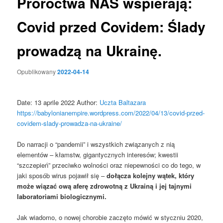
Proroctwa NAS wspierają:
Covid przed Covidem: Ślady
prowadzą na Ukrainę.
Opublikowany
2022-04-14
Date: 13 aprile 2022 Author:
Uczta Baltazara
https://babylonianempire.wordpress.com/2022/04/13/covid-przed-
covidem-slady-prowadza-na-ukraine/
Do narracji o “pandemii” i wszystkich związanych z nią
elementów – kłamstw, gigantycznych interesów; kwestii
“szczepień” przeciwko wolności oraz niepewności co do tego, w
jaki sposób wirus pojawił się –
dołącza kolejny wątek, który
może wiązać ową aferę zdrowotną z Ukrainą i jej tajnymi
laboratoriami biologicznymi.
Jak wiadomo, o nowej chorobie zaczęto mówić w styczniu 2020,