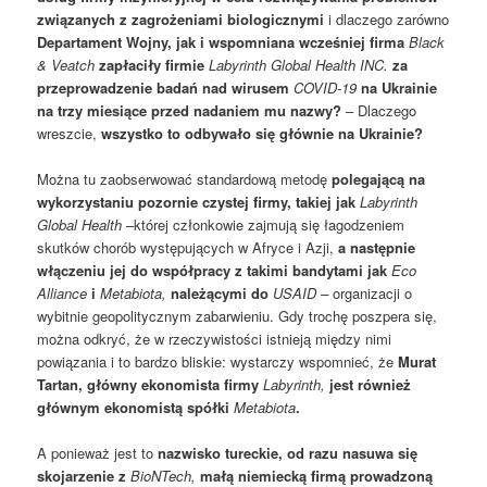
związanych z zagrożeniami biologicznymi
i dlaczego zarówno
Departament Wojny, jak i wspomniana wcześniej firma
Black
& Veatch
zapłaciły firmie
Labyrinth Global Health INC.
za
przeprowadzenie badań nad wirusem
COVID-19
na Ukrainie
na trzy miesiące przed nadaniem mu nazwy?
– Dlaczego
wreszcie,
wszystko to odbywało się głównie na Ukrainie?
Można tu zaobserwować standardową metodę
polegającą na
wykorzystaniu pozornie czystej firmy, takiej jak
Labyrinth
Global Health
–której członkowie zajmują się łagodzeniem
skutków chorób występujących w Afryce i Azji,
a następnie
włączeniu jej do współpracy z takimi bandytami jak
Eco
Alliance
i
Metabiota,
należącymi do
USAID –
organizacji o
wybitnie geopolitycznym zabarwieniu. Gdy trochę poszpera się,
można odkryć, że w rzeczywistości istnieją między nimi
powiązania i to bardzo bliskie: wystarczy wspomnieć, że
Murat
Tartan, główny ekonomista firmy
Labyrinth,
jest również
głównym ekonomistą spółki
Metabiota
.
A ponieważ jest to
nazwisko tureckie, od razu nasuwa się
skojarzenie z
BioNTech,
małą niemiecką firmą prowadzoną