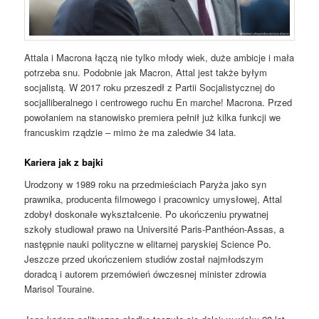
Attala i Macrona łączą nie tylko młody wiek, duże ambicje i mała
potrzeba snu. Podobnie jak Macron, Attal jest także byłym
socjalistą. W 2017 roku przeszedł z Partii Socjalistycznej do
socjalliberalnego i centrowego ruchu En marche! Macrona. Przed
powołaniem na stanowisko premiera pełnił już kilka funkcji we
francuskim rządzie – mimo że ma zaledwie 34 lata.
Kariera jak z bajki
Urodzony w 1989 roku na przedmieściach Paryża jako syn
prawnika, producenta filmowego i pracownicy umysłowej, Attal
zdobył doskonałe wykształcenie. Po ukończeniu prywatnej
szkoły studiował prawo na Université Paris-Panthéon-Assas, a
następnie nauki polityczne w elitarnej paryskiej Science Po.
Jeszcze przed ukończeniem studiów został najmłodszym
doradcą i autorem przemówień ówczesnej minister zdrowia
Marisol Touraine.