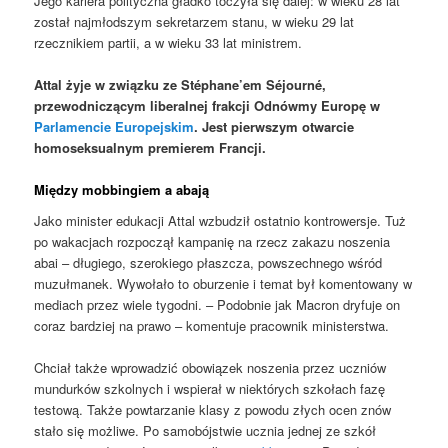
Jego kariera polityczna gładko toczyła się dalej: w wieku 28 lat
został najmłodszym sekretarzem stanu, w wieku 29 lat
rzecznikiem partii, a w wieku 33 lat ministrem.
Attal żyje w związku ze Stéphane’em Séjourné,
przewodniczącym liberalnej frakcji Odnówmy Europę w
Parlamencie Europejskim
. Jest pierwszym otwarcie
homoseksualnym premierem Francji.
Między mobbingiem a abają
Jako minister edukacji Attal wzbudził ostatnio kontrowersje. Tuż
po wakacjach rozpoczął kampanię na rzecz zakazu noszenia
abai – długiego, szerokiego płaszcza, powszechnego wśród
muzułmanek. Wywołało to oburzenie i temat był komentowany w
mediach przez wiele tygodni. – Podobnie jak Macron dryfuje on
coraz bardziej na prawo – komentuje pracownik ministerstwa.
Chciał także wprowadzić obowiązek noszenia przez uczniów
mundurków szkolnych i wspierał w niektórych szkołach fazę
testową. Także powtarzanie klasy z powodu złych ocen znów
stało się możliwe. Po samobójstwie ucznia jednej ze szkół