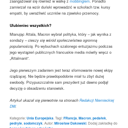
zaangażował się również w walkę z
mobbingiem
. Ponadto
zamierzał na wzór duński wprowadzić w szkołach tzw. kursy
empatii, by uwrażliwić uczniów na zjawisko przemocy.
Ulubieniec wszystkich?
Mianując Attala, Macron wybrał polityka, który – jak wynika z
sondaży –
cieszy się wśród społeczeństwa ogromną
popularnością.
Po wybuchach szalonego entuzjazmu podczas
jego wystąpień publicznych francuskie media mówiły wręcz o
„Attalmanii”.
Jego pierwszym zadaniem jest teraz sformowanie nowej ekipy
rządzącej. Nie będzie prawdopodobnie miał tu zbyt dużej
swobody. Przypuszczalnie sam prezydent już dawno podjął
decyzję o obsadzeniu stanowisk.
Artykuł ukazał się pierwotnie na stronach
Redakcji Niemieckiej
DW
.
Kategorie:
Unia Europejska
. Tagi:
FRancja
,
Macron
,
pedałek
,
pedryle
,
sodomczyk
. Autor:
Mirosław Dakowski
. Dodaj zakładkę do