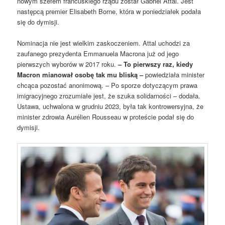
nowym szefem francuskiego rządu został Gabriel Attal. Jest
następcą premier Elisabeth Borne, która w poniedziałek podała
się do dymisji.
Nominacja nie jest wielkim zaskoczeniem. Attal uchodzi za
zaufanego prezydenta Emmanuela Macrona już od jego
pierwszych wyborów w 2017 roku.
– To pierwszy raz, kiedy
Macron mianował osobę tak mu bliską –
powiedziała minister
chcąca pozostać anonimową. – Po sporze dotyczącym prawa
imigracyjnego zrozumiałe jest, że szuka solidarności – dodała.
Ustawa, uchwalona w grudniu 2023, była tak kontrowersyjna, że ​​
minister zdrowia Aurélien Rousseau w proteście podał się do
dymisji.