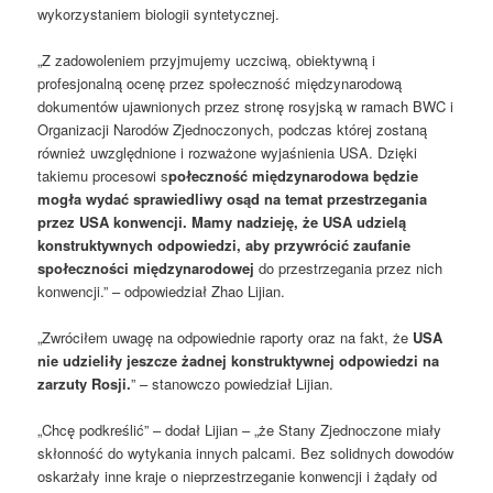
wykorzystaniem biologii syntetycznej.
„Z zadowoleniem przyjmujemy uczciwą, obiektywną i
profesjonalną ocenę przez społeczność międzynarodową
dokumentów ujawnionych przez stronę rosyjską w ramach BWC i
Organizacji Narodów Zjednoczonych, podczas której zostaną
również uwzględnione i rozważone wyjaśnienia USA. Dzięki
takiemu procesowi s
połeczność międzynarodowa będzie
mogła wydać sprawiedliwy osąd na temat przestrzegania
przez USA konwencji.
Mamy nadzieję, że USA udzielą
konstruktywnych odpowiedzi, aby przywrócić zaufanie
społeczności międzynarodowej
do przestrzegania przez nich
konwencji.” – odpowiedział Zhao Lijian.
„Zwróciłem uwagę na odpowiednie raporty oraz na fakt, że
USA
nie udzieliły jeszcze żadnej konstruktywnej odpowiedzi na
zarzuty Rosji.
” – stanowczo powiedział Lijian.
„Chcę podkreślić” – dodał Lijian – „że Stany Zjednoczone miały
skłonność do wytykania innych palcami. Bez solidnych dowodów
oskarżały inne kraje o nieprzestrzeganie konwencji i żądały od