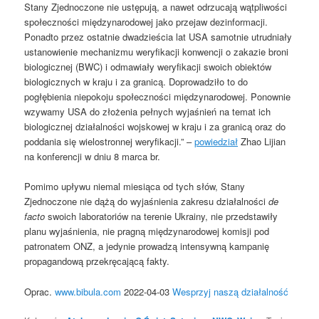
Stany Zjednoczone nie ustępują, a nawet odrzucają wątpliwości
społeczności międzynarodowej jako przejaw dezinformacji.
Ponadto przez ostatnie dwadzieścia lat USA samotnie utrudniały
ustanowienie mechanizmu weryfikacji konwencji o zakazie broni
biologicznej (BWC) i odmawiały weryfikacji swoich obiektów
biologicznych w kraju i za granicą. Doprowadziło to do
pogłębienia niepokoju społeczności międzynarodowej. Ponownie
wzywamy USA do złożenia pełnych wyjaśnień na temat ich
biologicznej działalności wojskowej w kraju i za granicą oraz do
poddania się wielostronnej weryfikacji.” –
powiedział
Zhao Lijian
na konferencji w dniu 8 marca br.
Pomimo upływu niemal miesiąca od tych słów, Stany
Zjednoczone nie dążą do wyjaśnienia zakresu działalności
de
facto
swoich laboratoriów na terenie Ukrainy, nie przedstawiły
planu wyjaśnienia, nie pragną międzynarodowej komisji pod
patronatem ONZ, a jedynie prowadzą intensywną kampanię
propagandową przekręcającą fakty.
Oprac.
www.bibula.com
2022-04-03
Wesprzyj naszą działalność