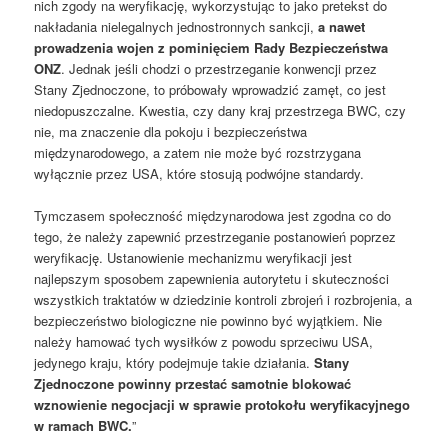
nich zgody na weryfikację, wykorzystując to jako pretekst do
nakładania nielegalnych jednostronnych sankcji,
a nawet
prowadzenia wojen z pominięciem Rady Bezpieczeństwa
ONZ
. Jednak jeśli chodzi o przestrzeganie konwencji przez
Stany Zjednoczone, to próbowały wprowadzić zamęt, co jest
niedopuszczalne. Kwestia, czy dany kraj przestrzega BWC, czy
nie, ma znaczenie dla pokoju i bezpieczeństwa
międzynarodowego, a zatem nie może być rozstrzygana
wyłącznie przez USA, które stosują podwójne standardy.
Tymczasem społeczność międzynarodowa jest zgodna co do
tego, że należy zapewnić przestrzeganie postanowień poprzez
weryfikację. Ustanowienie mechanizmu weryfikacji jest
najlepszym sposobem zapewnienia autorytetu i skuteczności
wszystkich traktatów w dziedzinie kontroli zbrojeń i rozbrojenia, a
bezpieczeństwo biologiczne nie powinno być wyjątkiem. Nie
należy hamować tych wysiłków z powodu sprzeciwu USA,
jedynego kraju, który podejmuje takie działania.
Stany
Zjednoczone powinny przestać samotnie blokować
wznowienie negocjacji w sprawie protokołu weryfikacyjnego
w ramach BWC.
”