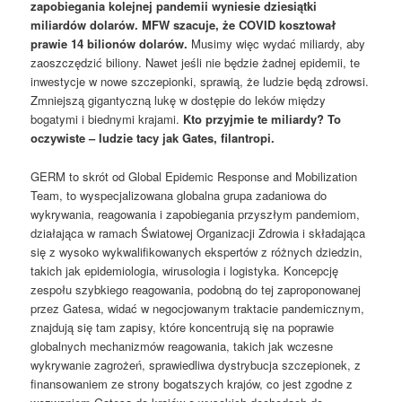
zapobiegania kolejnej pandemii wyniesie dziesiątki
miliardów dolarów. MFW szacuje, że COVID kosztował
prawie 14 bilionów dolarów.
Musimy więc wydać miliardy, aby
zaoszczędzić biliony. Nawet jeśli nie będzie żadnej epidemii, te
inwestycje w nowe szczepionki, sprawią, że ludzie będą zdrowsi.
Zmniejszą gigantyczną lukę w dostępie do leków między
bogatymi i biednymi krajami.
Kto przyjmie te miliardy? To
oczywiste – ludzie tacy jak Gates, filantropi.
GERM to skrót od Global Epidemic Response and Mobilization
Team, to wyspecjalizowana globalna grupa zadaniowa do
wykrywania, reagowania i zapobiegania przyszłym pandemiom,
działająca w ramach Światowej Organizacji Zdrowia i składająca
się z wysoko wykwalifikowanych ekspertów z różnych dziedzin,
takich jak epidemiologia, wirusologia i logistyka. Koncepcję
zespołu szybkiego reagowania, podobną do tej zaproponowanej
przez Gatesa, widać w negocjowanym traktacie pandemicznym,
znajdują się tam zapisy, które koncentrują się na poprawie
globalnych mechanizmów reagowania, takich jak wczesne
wykrywanie zagrożeń, sprawiedliwa dystrybucja szczepionek, z
finansowaniem ze strony bogatszych krajów, co jest zgodne z