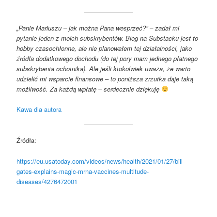
„Panie Mariuszu – jak można Pana wesprzeć?” – zadał mi
pytanie jeden z moich subskrybentów. Blog na Substacku jest to
hobby czasochłonne, ale nie planowałem tej działalności, jako
źródła dodatkowego dochodu (do tej pory mam jednego płatnego
subskrybenta ochotnika). Ale jeśli ktokolwiek uważa, że warto
udzielić mi wsparcie finansowe – to poniższa zrzutka daje taką
możliwość. Za każdą wpłatę – serdecznie dziękuję
Kawa dla autora
Źródła:
https://eu.usatoday.com/videos/news/health/2021/01/27/bill-
gates-explains-magic-mrna-vaccines-multitude-
diseases/4276472001