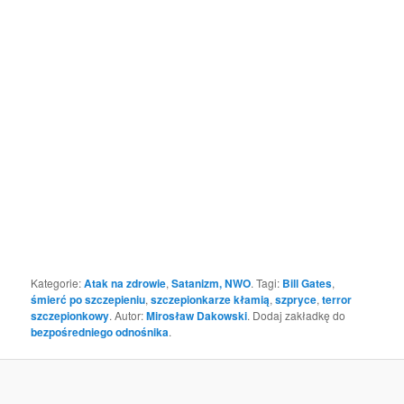
Kategorie:
Atak na zdrowie
,
Satanizm, NWO
. Tagi:
Bill Gates
,
śmierć po szczepieniu
,
szczepionkarze kłamią
,
szpryce
,
terror
szczepionkowy
. Autor:
Mirosław Dakowski
. Dodaj zakładkę do
bezpośredniego odnośnika
.