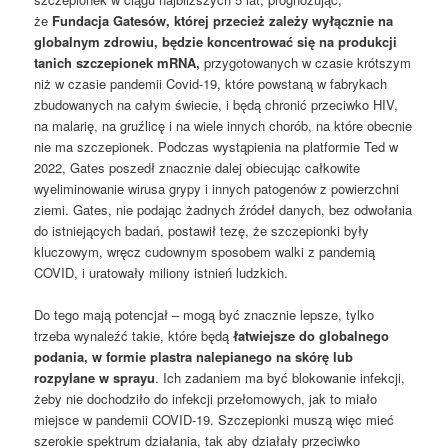
że
Fundacja Gatesów, której przecież zależy wyłącznie na
globalnym zdrowiu, będzie koncentrować się na produkcji
tanich szczepionek mRNA,
przygotowanych w czasie krótszym
niż w czasie pandemii Covid-19, które powstaną w fabrykach
zbudowanych na całym świecie, i będą chronić przeciwko HIV,
na malarię, na gruźlicę i na wiele innych chorób, na które obecnie
nie ma szczepionek. Podczas wystąpienia na platformie Ted w
2022, Gates poszedł znacznie dalej obiecując całkowite
wyeliminowanie wirusa grypy i innych patogenów z powierzchni
ziemi. Gates, nie podając żadnych źródeł danych, bez odwołania
do istniejących badań, postawił tezę, że szczepionki były
kluczowym, wręcz cudownym sposobem walki z pandemią
COVID, i uratowały miliony istnień ludzkich.
Do tego mają potencjał – mogą być znacznie lepsze, tylko
trzeba wynaleźć takie, które będą
łatwiejsze do globalnego
podania, w formie plastra nalepianego na skórę lub
rozpylane w sprayu
. Ich zadaniem ma być blokowanie infekcji,
żeby nie dochodziło do infekcji przełomowych, jak to miało
miejsce w pandemii COVID-19. Szczepionki muszą więc mieć
szerokie spektrum działania, tak aby działały przeciwko