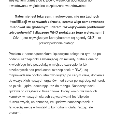
wezwaniem Gatesa do krajów o wysokich dochodach do
inwestowania w globalne bezpieczeństwo zdrowotne.
Gates nie jest lekarzem, naukowcem, nie ma żadnych
kwalifikacji w sprawach zdrowia, czemu więc samozwańczo
mianował się globalnym liderem rozwiązywania problemów
zdrowotnych? I dlaczego WHO podąża za jego wytycznymi?
Cóż – jest największym kontrybutorem tej agendy ONZ – to
prawdopodobnie dlatego.
Problem z nanocząsteczkami lipidowymi polega na tym, że po
podaniu szczepionki zawierającej ich miliardy, trafiają one do
krwioobiegu (nie pozostają w miejscu szczepienia jak
przekonywali nas producenci szczepionek mRNA), są
rozprowadzane ogólnoustrojowo krążąc po całym ciele, docierają
do wszystkich naszych organów – od serca po wątrobę, od nerek
po jajniki i jądra, docierając też do mózgu. Nanocząsteczki
lipidowe to cząsteczki tłuszczowe. Błony wokół wszystkich
komórek w naszych ciałach są warstwami fosfolipidów
tłuszczowych, co oznacza, że lipidowe nanocząsteczki z
łatwością wejdą w kontakt z komórkami ciała, łącząc się
błonami.