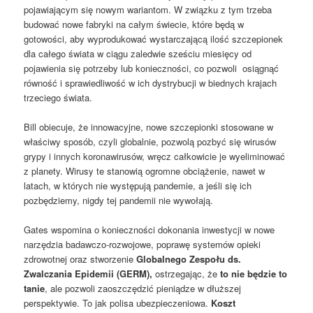
pojawiającym się nowym wariantom. W związku z tym trzeba
budować nowe fabryki na całym świecie, które będą w
gotowości, aby wyprodukować wystarczającą ilość szczepionek
dla całego świata w ciągu zaledwie sześciu miesięcy od
pojawienia się potrzeby lub konieczności, co pozwoli osiągnąć
równość i sprawiedliwość w ich dystrybucji w biednych krajach
trzeciego świata.
Bill obiecuje, że innowacyjne, nowe szczepionki stosowane w
właściwy sposób, czyli globalnie, pozwolą pozbyć się wirusów
grypy i innych koronawirusów, wręcz całkowicie je wyeliminować
z planety. Wirusy te stanowią ogromne obciążenie, nawet w
latach, w których nie występują pandemie, a jeśli się ich
pozbędziemy, nigdy tej pandemii nie wywołają.
Gates wspomina o konieczności dokonania inwestycji w nowe
narzędzia badawczo-rozwojowe, poprawę systemów opieki
zdrowotnej oraz stworzenie
Globalnego Zespołu ds.
Zwalczania Epidemii (GERM),
ostrzegając, że
to nie będzie to
tanie
, ale pozwoli zaoszczędzić pieniądze w dłuższej
perspektywie. To jak polisa ubezpieczeniowa.
Koszt