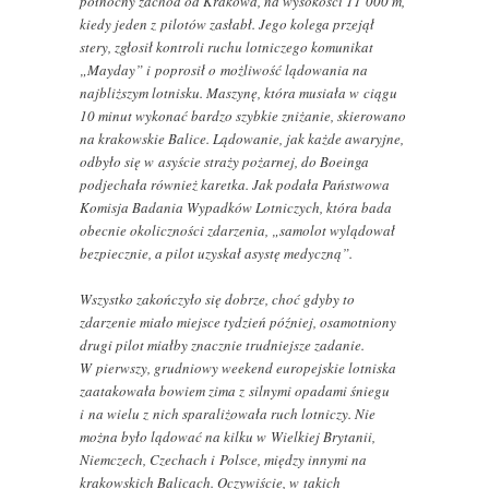
północny zachód od Krakowa, na wysokości 11 000 m,
kiedy jeden z pilotów zasłabł. Jego kolega przejął
stery, zgłosił kontroli ruchu lotniczego komunikat
„Mayday” i poprosił o możliwość lądowania na
najbliższym lotnisku. Maszynę, która musiała w ciągu
10 minut wykonać bardzo szybkie zniżanie, skierowano
na krakowskie Balice. Lądowanie, jak każde awaryjne,
odbyło się w asyście straży pożarnej, do Boeinga
podjechała również karetka. Jak podała Państwowa
Komisja Badania Wypadków Lotniczych, która bada
obecnie okoliczności zdarzenia, „samolot wylądował
bezpiecznie, a pilot uzyskał asystę medyczną”.
Wszystko zakończyło się dobrze, choć gdyby to
zdarzenie miało miejsce tydzień później, osamotniony
drugi pilot miałby znacznie trudniejsze zadanie.
W pierwszy, grudniowy weekend europejskie lotniska
zaatakowała bowiem zima z silnymi opadami śniegu
i na wielu z nich sparaliżowała ruch lotniczy. Nie
można było lądować na kilku w Wielkiej Brytanii,
Niemczech, Czechach i Polsce, między innymi na
krakowskich Balicach. Oczywiście, w takich