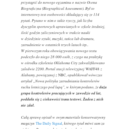
przystąpić do nowego egzaminu o nazwie Ocena
Biograficzna (Biographical Assessment). Był to
internetowy test osobowości składający się ze 114
pytań. Pytano w nim o takie rzeczy, jak liczba
dyscyplin sportowych uprawianych w szkole średniej,
ilość godzin zaliczeniowych w trakcie nauki
w dziedzinie sztuki, muzyki, tańca lub dramatu,
zatrudnienie w ostatnich trzech latach itp..
W pierwszym roku obowiązywania nowego testu
podeszło do niego 28 000 osób, z czego na praktykę
w ośrodku szkolenia Oklahoma City zakwalifikowano
zaledwie 2200. Portal stacji telewizyjnej
WAFF48
z
Alabamy, powiązanej z
NBC
, opublikował wówczas
artykuł „Nowa polityka zatrudniania kontrolerów
ruchu lotniczego pod lupą”, w którym podano, że
duża
grupa kontrolerów pracujących w zawodzie od lat,
poddała się z ciekawości temu testowi. Żaden z nich
nie zdał.
Całą sprawę opisał w swym materiale konserwatywny
magazyn
The Daily Signal
, którego tytuł mówi sam za