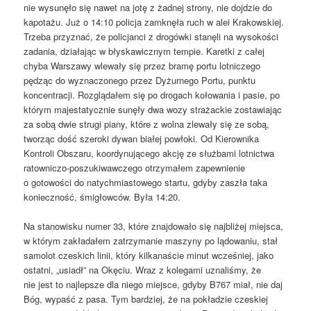
nie wysunęło się nawet na jotę z żadnej strony, nie dojdzie do
kapotażu. Już o 14:10 policja zamknęła ruch w alei Krakowskiej.
Trzeba przyznać, że policjanci z drogówki stanęli na wysokości
zadania, działając w błyskawicznym tempie. Karetki z całej
chyba Warszawy wlewały się przez bramę portu lotniczego
pędząc do wyznaczonego przez Dyżurnego Portu, punktu
koncentracji. Rozglądałem się po drogach kołowania i pasie, po
którym majestatycznie sunęły dwa wozy strażackie zostawiając
za sobą dwie strugi piany, które z wolna zlewały się ze sobą,
tworząc dość szeroki dywan białej powłoki. Od Kierownika
Kontroli Obszaru, koordynującego akcję ze służbami lotnictwa
ratowniczo-poszukiwawczego otrzymałem zapewnienie
o gotowości do natychmiastowego startu, gdyby zaszła taka
konieczność, śmigłowców. Była 14:20.
Na stanowisku numer 33, które znajdowało się najbliżej miejsca,
w którym zakładałem zatrzymanie maszyny po lądowaniu, stał
samolot czeskich linii, który kilkanaście minut wcześniej, jako
ostatni, „usiadł” na Okęciu. Wraz z kolegami uznaliśmy, że
nie jest to najlepsze dla niego miejsce, gdyby B767 miał, nie daj
Bóg, wypaść z pasa. Tym bardziej, że na pokładzie czeskiej