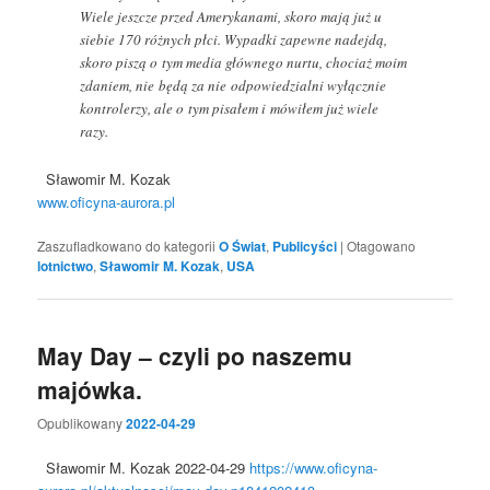
Wiele jeszcze przed Amerykanami, skoro mają już u
siebie 170 różnych płci. Wypadki zapewne nadejdą,
skoro piszą o tym media głównego nurtu, chociaż moim
zdaniem, nie będą za nie odpowiedzialni wyłącznie
kontrolerzy, ale o tym pisałem i mówiłem już wiele
razy.
Sławomir M. Kozak
www.oficyna-aurora.pl
Zaszufladkowano do kategorii
O Świat
,
Publicyści
|
Otagowano
lotnictwo
,
Sławomir M. Kozak
,
USA
May Day – czyli po naszemu
majówka.
Opublikowany
2022-04-29
Sławomir M. Kozak 2022-04-29
https://www.oficyna-