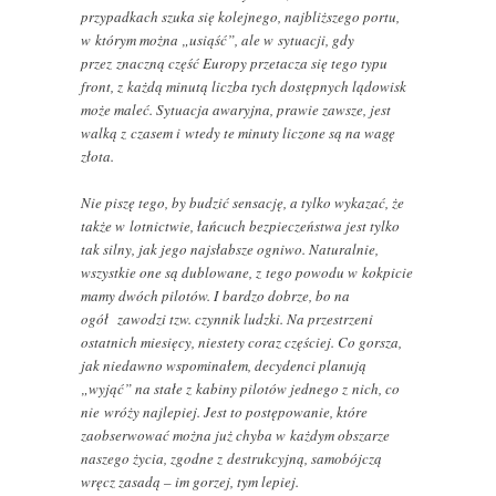
przypadkach szuka się kolejnego, najbliższego portu,
w którym można „usiąść”, ale w sytuacji, gdy
przez znaczną część Europy przetacza się tego typu
front, z każdą minutą liczba tych dostępnych lądowisk
może maleć. Sytuacja awaryjna, prawie zawsze, jest
walką z czasem i wtedy te minuty liczone są na wagę
złota.
Nie piszę tego, by budzić sensację, a tylko wykazać, że
także w lotnictwie, łańcuch bezpieczeństwa jest tylko
tak silny, jak jego najsłabsze ogniwo. Naturalnie,
wszystkie one są dublowane, z tego powodu w kokpicie
mamy dwóch pilotów. I bardzo dobrze, bo na
ogół zawodzi tzw. czynnik ludzki. Na przestrzeni
ostatnich miesięcy, niestety coraz częściej. Co gorsza,
jak niedawno wspominałem, decydenci planują
„wyjąć” na stałe z kabiny pilotów jednego z nich, co
nie wróży najlepiej. Jest to postępowanie, które
zaobserwować można już chyba w każdym obszarze
naszego życia, zgodne z destrukcyjną, samobójczą
wręcz zasadą – im gorzej, tym lepiej.