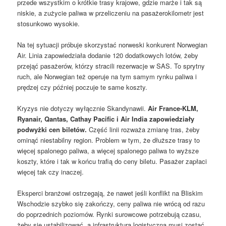
przede wszystkim o krótkie trasy krajowe, gdzie marże i tak są
niskie, a zużycie paliwa w przeliczeniu na pasażerokilometr jest
stosunkowo wysokie.
Na tej sytuacji próbuje skorzystać norweski konkurent Norwegian
Air. Linia zapowiedziała dodanie 120 dodatkowych lotów, żeby
przejąć pasażerów, którzy stracili rezerwacje w SAS. To sprytny
ruch, ale Norwegian też operuje na tym samym rynku paliwa i
prędzej czy później poczuje te same koszty.
Kryzys nie dotyczy wyłącznie Skandynawii.
Air France-KLM,
Ryanair, Qantas, Cathay Pacific i Air India zapowiedziały
podwyżki cen biletów.
Część linii rozważa zmianę tras, żeby
ominąć niestabilny region. Problem w tym, że dłuższe trasy to
więcej spalonego paliwa, a więcej spalonego paliwa to wyższe
koszty, które i tak w końcu trafią do ceny biletu. Pasażer zapłaci
więcej tak czy inaczej.
Eksperci branżowi ostrzegają, że nawet jeśli konflikt na Bliskim
Wschodzie szybko się zakończy, ceny paliwa nie wrócą od razu
do poprzednich poziomów. Rynki surowcowe potrzebują czasu,
żeby się ustabilizować, a infrastruktura logistyczna musi zostać