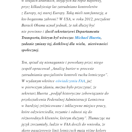
w krajach arabskich, stojących na ropie naftowej,
przez kilkadziesiąt lat zatrudniano kontrolerów
z Europy, tej starej Europy. Taką mieli tam fantazję, a
kto bogatemu zabroni? W USA, w roku 2012, prezydent
Barack Obama uznał jednak, że tak dłużej być
nie powinno i
zlecił sekretarzowi Departamentu
Transportu, którym był wówczas
Michael Huerta
,
zadanie zmiany tej, dotkliwej dla wielu, nierówności
społecznej.
Ten, spisał się nienagannie i powołany przez niego
zespół opracował „Analizę barier w procesie
zatrudniania specjalistów kontroli ruchu lotniczego”.
W wydanym wkrótce
oświadczeniu FAA
, już
w pierwszym zdaniu, można było przeczytać, że
sekretarz Huerta „podjął historyczne zobowiązanie do
przekształcenia Federalnej Administracji Lotnictwa
w bardziej zróżnicowane i inkluzywne miejsce pracy,
które odzwierciedla, rozumie i odnosi się do
różnorodnych klientów, którym służymy”. Tłumacząc na
język zrozumiały, ludzie w FAA doszli do wniosku, że
skoro pasażerowie linii lotniczych mają różne kolory