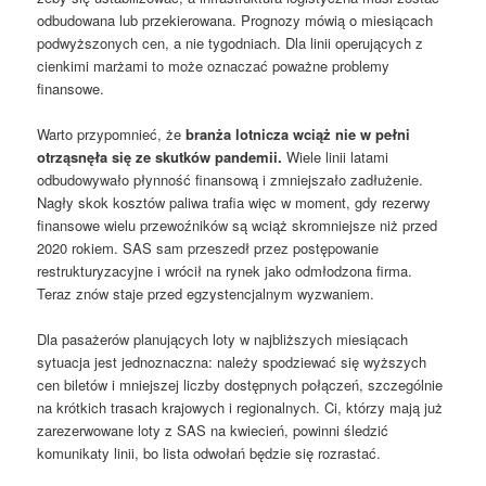
odbudowana lub przekierowana. Prognozy mówią o miesiącach
podwyższonych cen, a nie tygodniach. Dla linii operujących z
cienkimi marżami to może oznaczać poważne problemy
finansowe.
Warto przypomnieć, że
branża lotnicza wciąż nie w pełni
otrząsnęła się ze skutków pandemii.
Wiele linii latami
odbudowywało płynność finansową i zmniejszało zadłużenie.
Nagły skok kosztów paliwa trafia więc w moment, gdy rezerwy
finansowe wielu przewoźników są wciąż skromniejsze niż przed
2020 rokiem. SAS sam przeszedł przez postępowanie
restrukturyzacyjne i wrócił na rynek jako odmłodzona firma.
Teraz znów staje przed egzystencjalnym wyzwaniem.
Dla pasażerów planujących loty w najbliższych miesiącach
sytuacja jest jednoznaczna: należy spodziewać się wyższych
cen biletów i mniejszej liczby dostępnych połączeń, szczególnie
na krótkich trasach krajowych i regionalnych. Ci, którzy mają już
zarezerwowane loty z SAS na kwiecień, powinni śledzić
komunikaty linii, bo lista odwołań będzie się rozrastać.