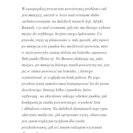
W europejskiej przestrzeni powietrznej problem i tak
jest mniejszy, aniżeli w locie nad terenami słabo
zurbanizowanymi, na dalekich trasach Azji, Afryki,
Kanady, czy nad oceanami, gdy nie ma dużego wyboru
miejsc do szybkiego, bezpiecznego lądowania. Co
prawda, trasy są planowane w taki sposób, aby nawet
po minięciu tzw. punktu bez możliwości powrotu, mieć
w razie potrzeby szansę dolotu na lotnisko zapasowe.
Taki punkt (Point of No Return) definiuje się, jako
miejsce, po minięciu którego statek powietrzny nie jest
już w stanie powrócić na lotnisko, z którego
wystartował, ze względu na brak paliwa. Po jego
przekroczeniu samolot musi kontynuować lot do portu
docelowego. Istnieje kilka czynników, które
wpływają na określenie takiego właśnie punktu, jak
konfiguracja statku powietrznego, wysokość lotu
i składowa wiatru. Na dalekich dystansach tego typu
zdarzenie medyczne, jak opisywane wyżej, obarczone
jest zatem większym ryzykiem dla osoby
poszkodowanej, jak też innym rodzajem wyzwania