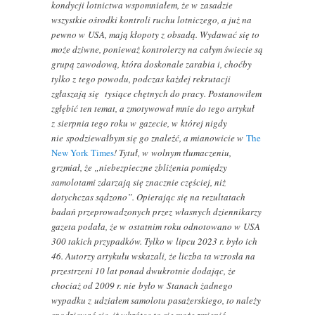
kondycji lotnictwa wspomniałem, że w zasadzie
wszystkie ośrodki kontroli ruchu lotniczego, a już na
pewno w USA, mają kłopoty z obsadą. Wydawać się to
może dziwne, ponieważ kontrolerzy na całym świecie są
grupą zawodową, która doskonale zarabia i, choćby
tylko z tego powodu, podczas każdej rekrutacji
zgłaszają się tysiące chętnych do pracy. Postanowiłem
zgłębić ten temat, a zmotywował mnie do tego artykuł
z sierpnia tego roku w gazecie, w której nigdy
nie spodziewałbym się go znaleźć, a mianowicie w
The
New York Times
! Tytuł, w wolnym tłumaczeniu,
grzmiał, że „niebezpieczne zbliżenia pomiędzy
samolotami zdarzają się znacznie częściej, niż
dotychczas sądzono”. Opierając się na rezultatach
badań przeprowadzonych przez własnych dziennikarzy
gazeta podała, że w ostatnim roku odnotowano w USA
300 takich przypadków. Tylko w lipcu 2023 r. było ich
46. Autorzy artykułu wskazali, że liczba ta wzrosła na
przestrzeni 10 lat ponad dwukrotnie dodając, że
chociaż od 2009 r. nie było w Stanach żadnego
wypadku z udziałem samolotu pasażerskiego, to należy