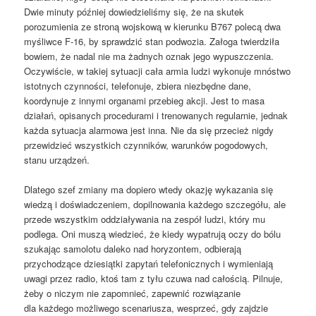
Dwie minuty później dowiedzieliśmy się, że na skutek
porozumienia ze stroną wojskową w kierunku B767 polecą dwa
myśliwce F-16, by sprawdzić stan podwozia. Załoga twierdziła
bowiem, że nadal nie ma żadnych oznak jego wypuszczenia.
Oczywiście, w takiej sytuacji cała armia ludzi wykonuje mnóstwo
istotnych czynności, telefonuje, zbiera niezbędne dane,
koordynuje z innymi organami przebieg akcji. Jest to masa
działań, opisanych procedurami i trenowanych regularnie, jednak
każda sytuacja alarmowa jest inna. Nie da się przecież nigdy
przewidzieć wszystkich czynników, warunków pogodowych,
stanu urządzeń.
Dlatego szef zmiany ma dopiero wtedy okazję wykazania się
wiedzą i doświadczeniem, dopilnowania każdego szczegółu, ale
przede wszystkim oddziaływania na zespół ludzi, który mu
podlega. Oni muszą wiedzieć, że kiedy wypatrują oczy do bólu
szukając samolotu daleko nad horyzontem, odbierają
przychodzące dziesiątki zapytań telefonicznych i wymieniają
uwagi przez radio, ktoś tam z tyłu czuwa nad całością. Pilnuje,
żeby o niczym nie zapomnieć, zapewnić rozwiązanie
dla każdego możliwego scenariusza, wesprzeć, gdy zajdzie