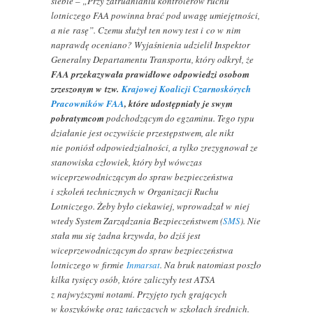
siebie – „Przy zatrudnianiu kontrolerów ruchu
lotniczego FAA powinna brać pod uwagę umiejętności,
a nie rasę”. Czemu służył ten nowy test i co w nim
naprawdę oceniano? Wyjaśnienia udzielił Inspektor
Generalny Departamentu Transportu, który odkrył, że
FAA przekazywała prawidłowe odpowiedzi osobom
zrzeszonym w tzw.
Krajowej Koalicji Czarnoskórych
Pracowników FAA
, które udostępniały je swym
pobratymcom
podchodzącym do egzaminu. Tego typu
działanie jest oczywiście przestępstwem, ale nikt
nie poniósł odpowiedzialności, a tylko zrezygnował ze
stanowiska człowiek, który był wówczas
wiceprzewodniczącym do spraw bezpieczeństwa
i szkoleń technicznych w Organizacji Ruchu
Lotniczego. Żeby było ciekawiej, wprowadzał w niej
wtedy System Zarządzania Bezpieczeństwem (
SMS
). Nie
stała mu się żadna krzywda, bo dziś jest
wiceprzewodniczącym do spraw bezpieczeństwa
lotniczego w firmie
Inmarsat
. Na bruk natomiast poszło
kilka tysięcy osób, które zaliczyły test ATSA
z najwyższymi notami. Przyjęto tych grających
w koszykówkę oraz tańczących w szkołach średnich.