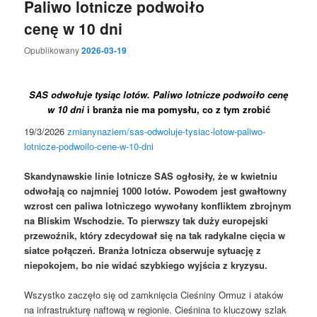
Paliwo lotnicze podwoiło
cenę w 10 dni
Opublikowany
2026-03-19
SAS odwołuje tysiąc lotów. Paliwo lotnicze podwoiło cenę
w 10 dni
i branża nie ma pomysłu, co z tym zrobić
19/3/2026
zmianynaziem/sas-odwoluje-tysiac-lotow-paliwo-
lotnicze-podwoilo-cene-w-10-dni
Skandynawskie linie lotnicze SAS ogłosiły, że w kwietniu
odwołają co najmniej 1000 lotów. Powodem jest gwałtowny
wzrost cen paliwa lotniczego wywołany konfliktem zbrojnym
na Bliskim Wschodzie. To pierwszy tak duży europejski
przewoźnik, który zdecydował się na tak radykalne cięcia w
siatce połączeń. Branża lotnicza obserwuje sytuację z
niepokojem, bo nie widać szybkiego wyjścia z kryzysu.
Wszystko zaczęło się od zamknięcia Cieśniny Ormuz i ataków
na infrastrukturę naftową w regionie. Cieśnina to kluczowy szlak