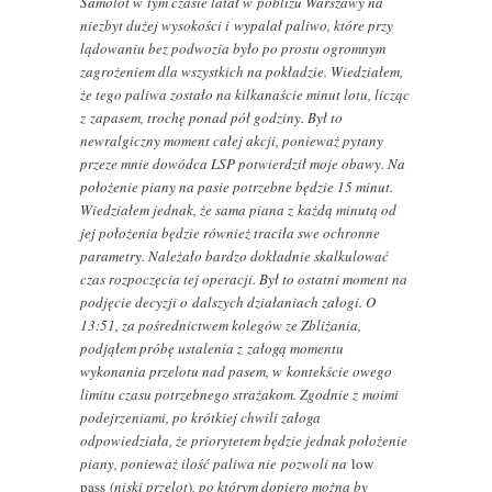
Samolot w tym czasie latał w pobliżu Warszawy na
niezbyt dużej wysokości i wypalał paliwo, które przy
lądowaniu bez podwozia było po prostu ogromnym
zagrożeniem dla wszystkich na pokładzie. Wiedziałem,
że tego paliwa zostało na kilkanaście minut lotu, licząc
z zapasem, trochę ponad pół godziny. Był to
newralgiczny moment całej akcji, ponieważ pytany
przeze mnie dowódca LSP potwierdził moje obawy. Na
położenie piany na pasie potrzebne będzie 15 minut.
Wiedziałem jednak, że sama piana z każdą minutą od
jej położenia będzie również traciła swe ochronne
parametry. Należało bardzo dokładnie skalkulować
czas rozpoczęcia tej operacji. Był to ostatni moment na
podjęcie decyzji o dalszych działaniach załogi. O
13:51, za pośrednictwem kolegów ze Zbliżania,
podjąłem próbę ustalenia z załogą momentu
wykonania przelotu nad pasem, w kontekście owego
limitu czasu potrzebnego strażakom. Zgodnie z moimi
podejrzeniami, po krótkiej chwili załoga
odpowiedziała, że priorytetem będzie jednak położenie
piany, ponieważ ilość paliwa nie pozwoli na
low
pass
(niski przelot
)
, po którym dopiero można by