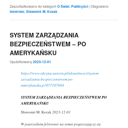
Zaszufladkowano do kategorii
O Świat
,
Publicyści
|
Otagowano
lotnictwo
,
Sławomir M. Kozak
SYSTEM ZARZĄDZANIA
BEZPIECZEŃSTWEM – PO
AMERYKAŃSKU
Opublikowany
2023-12-01
https://www.oficyna-aurora.pl/aktualnosci/system-
zarzadzania-bezpieczenstwem-po-
amerykansku,p1857107694
SYSTEM ZARZĄDZANIA BEZPIECZEŃSTWEM PO
AMERYKAŃSKU
Sławomir M. Kozak
2023-12-01
W poprzednim felietonie na temat pogarszającej się