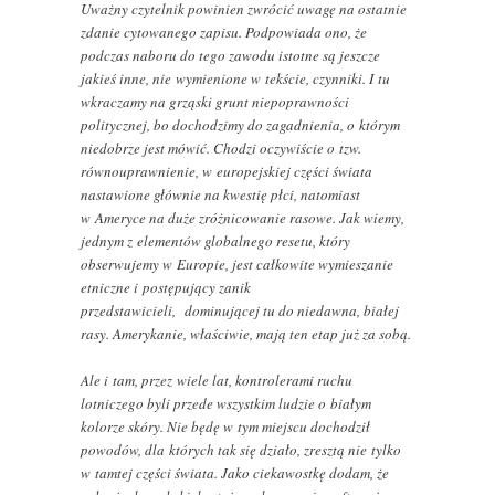
Uważny czytelnik powinien zwrócić uwagę na ostatnie
zdanie cytowanego zapisu. Podpowiada ono, że
podczas naboru do tego zawodu istotne są jeszcze
jakieś inne, nie wymienione w tekście, czynniki. I tu
wkraczamy na grząski grunt niepoprawności
politycznej, bo dochodzimy do zagadnienia, o którym
niedobrze jest mówić. Chodzi oczywiście o tzw.
równouprawnienie, w europejskiej części świata
nastawione głównie na kwestię płci, natomiast
w Ameryce na duże zróżnicowanie rasowe. Jak wiemy,
jednym z elementów globalnego resetu, który
obserwujemy w Europie, jest całkowite wymieszanie
etniczne i postępujący zanik
przedstawicieli, dominującej tu do niedawna, białej
rasy. Amerykanie, właściwie, mają ten etap już za sobą.
Ale i tam, przez wiele lat, kontrolerami ruchu
lotniczego byli przede wszystkim ludzie o białym
kolorze skóry. Nie będę w tym miejscu dochodził
powodów, dla których tak się działo, zresztą nie tylko
w tamtej części świata. Jako ciekawostkę dodam, że