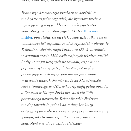
spodziewać się, iż wkrótce to się może zmienić.
Podnosząc dramaturgię przekazu stwierdzili, że
nie będzie to jeden wypadek, ale być może wiele, a
„znaczącą częścią problemu są niekompetentni
kontrolerzy ruchu lotniczego”. Z kolei,
Business
Insider
, powołując się na efekty tego dziennikarskiego
„dochodzenia” uspokaja swoich czytelników pisząc, że
Federalna Administracja Lotnictwa (FAA) zatrudniła
w ostatnim czasie 1500 osób mających wkrótce zasilić
liczbę 2600 już uczących się zawodu, co powinno
poprawić sytuację za trzy lata! Nie jest to zbyt
pocieszające, jeśli wziąć pod uwagę podawane
w artykule dane, które mówią, że na 313 ośrodków
ruchu lotniczego w USA, tylko trzy mają pełną obsadę,
a Centrum w Nowym Jorku ma zaledwie 50%
potrzebnego personelu. Dziennikarskie śledztwo
nie doprowadziło jednak do żadnej konkluzji
dotyczącej powodu tego stanu rzeczy i nie dowiemy się
z niego, jaki to pomór spadł na amerykańskich
kontrolerów w ciągu minionej dekady.