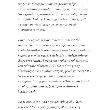
skóry i są różnej płci, stan ten powinien być
odzwierciedlony wśród zatrudnianych pracowników.
Niewyjaśniony pozostaje udział w tym podejściu do
pasażerów będących na przykład inwalidami, czyli
według obowiązującej nowomowy osobami
niepełnosprawnymi.
Z analizy wynikało jednoznacznie, że test ATSA
stanowił barierę dla pewnych grup, bo umieszczona
w nim kwalifikacja rasy i narodowości wykazywała, że
najlepsze wyniki uzyskiwali ludzie o białym kolorze
skóry oraz Azjaci, i
trend ten z roku na rok wzrastał.
Test zaliczało zdobycie 70%, ale te dwie grupy
plasowały się w czołówce otrzymujących powyżej 85%.
Nawiasem mówiąc, podobne dysproporcje
występowały przy porównaniu wyników w zależności
od płci,
uznano zatem, że test jest rasistowski
i seksistowski.
Już w roku 2014, FAA powiadomiła osoby, które
w teście ATSA uzyskały powyżej 85%, że muszą