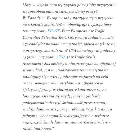
Może w wyjaśnieniu tej zagadki pomogłoby przyjrzenie
się sposobom naboru chętnych do tej pracy?
W Kanadzie i Europie osoby starające się o przyjęcie
na szkolenie kontrolerów obowiązuje trzystopniowy
test nazywany
FEAST
(First European Air Traffic
Controller Selection Test), który ma za zadanie ocenić,
czy kandydat posiada umiejętności, jakich oczekuje się
u przyszłego kontrolera. W USA obowiązywał podobny
egzamin, nazywany
ATSA
(Air Traffic Skills
Assessment). Jak możemy o nim przeczytać na oficjalnej
stronie FAA, jest to „podstawowy test umiejętności
składający się z wielu podtestów mających na celu
ocenę umiejętności i atrybutów niezbędnych do
efektywnej pracy, w charakterze kontrolera ruchu
lotniczego. Ocenia się między innymi zdolność
podejmowania decyzji, świadomość przestrzenną,
wielozadaniowość i pamięć roboczą. Wynik testu jest
jednym z wielu czynników decydujących o wyborze
najlepszych kandydatów na stanowiska kontrolerów
ruchu lotniczego.”