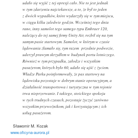
udało się wyjść z tej opresji cało. Nie to jest jednak
w tym zdarzeniu najciekawsze, a to, że był to jeden
z dwóch wypadków, które wydarzyły się w tym miejscu,
w ciągu kilku zaledwie godzin. Wcześniej tego dnia
rano, inny samolot tego samego typu Embraer 120,
należący do tej samej firmy Unity Air, rozbił się na tym
samym pasie startowym. Samolot, w którym w czasie
lądowania złamało się, tym razem przednie podwozie,
uderzył prawym skrzydłem w budynek portu lotniczego.
Również w tym przypadku, załodze i wszystkim
pasażerom, których było 60, udało się ujść z życiem.
Władze Parku poinformowały, że pas startowy na
lądowisku pozostaje w dobrym stanie operacyjnym, a
działalność transportowa i turystyczna w tym rejonie
trwa nieprzerwanie. I takiego, stoickiego spokoju
w tych trudnych czasach, pozostaje życzyć zarówno
wszystkim przewoźnikom, jak i korzystającym z ich
usług pasażerom.
Sławomir M. Kozak
www.oficyna-aurora.pl