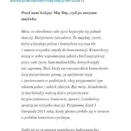
aurora.pl/aktualnosci/may-day,p1841202413
May Day
Przed nami kolejny
, czyli po naszemu
majówka.
Mnie, to określenie całe życie kojarzyło się jednak
inaczej. Skrzywienie zawodowe. To
mayday
, zwrot,
który u każdego pilota i kontrolera wycisza tło
i zmusza wszystkie zmysły do koncentracji. Kontrolerzy
noszą w sobie wspomnienia takich chwil najczęściej
przez całe życie. Sam miałem kilka, których nigdy
nie zapomnę. Dziś, kiedy na warszawskich kontrolerów
lecą niezawinione gromy, za opóźnione rejsy
i zawirowania w podróżach, chcę przypomnieć tym
tekstem jedno z takich zdarzeń. Być może, świadomość,
że moi koledzy walczą dziś o przywrócenie
bezpieczeństwa w lotnictwie, sprawi, iż niektórzy
spojrzą na wszystko inaczej. Przypomnę dzień 1
listopada 2011 roku, kiedy głośno zrobiło się w świecie
o polskim lotnictwie cywilnym.
Stało się to za sprawą genialnego lądowania bez