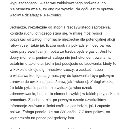
wypuszczonego i właściwie zablokowanego podwozia, co
nie oznacza wcale, że ono nie wyszło. Na ogół jest to sprawa
wadliwie działającej elektroniki.
Jednakże, niezależnie od stopnia rzeczywistego zagrożenia,
kontrola ruchu lotniczego stara się, w miarę możliwości
pozyskać od załogi informacje niezbędne dla potencjalnej akcji
ratowniczej, takie jak liczba osób na pokładzie i ilość paliwa,
które przy ewentualnym pożarze trzeba będzie gasić. Jest to
dobry moment, ponieważ załoga nie jest skoncentrowana na
ostatnim etapie lotu, jakim jest podejście do lądowania, kiedy to
w kokpicie dzieje się mnóstwo rzeczy, a zadbać trzeba
o właściwą konfigurację maszyny do lądowania i być gotowym
zarówno do ewakuacji pasażerów, jak i własnej. Załogi wiedzą,
że takie pytanie padnie, nie wykazują więc oznak
zdenerwowania, bo jest to element zwykłej w takich przypadkach
procedury. Zgodnie z nią, po pewnym czasie uzyskaliśmy
informację zarówno o ilości osób na pokładzie, jak i zapasie
paliwa. Załoga podała, że ma 230 osób i 7,7 tony paliwa, co
wystarczało na ponad pół godziny lotu.