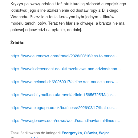
Kryzys paliwowy odsłonił też strukturalną słabość europejskiego
lotnictwa: jego silne uzależnienie od dostaw ropy z Bliskiego
Wschodu. Przez lata tania kerozyna była jednym z filarów
modelu tanich lotów. Teraz ten filar się chwieje, a branża nie ma
gotowej odpowiedzi na pytanie, co dalej.
Źródła
:
https://www.euronews.com/travel/2026/03/18/sas-to-cancel-…
https://www.independent.co.uk/travel/news-and-advice/scan…
https://www.thelocal.dk/20260317/airline-sas-cancels-norw…
https://www.dailymail.co.uk/travel/article-15656725/Major…
https://www.telegraph.co.uk/business/2026/03/17/first-eur…
https://www.gbnews.com/news/world/scandinavian-airlines-s…
Zaszufladkowano do kategorii
Energetyka
,
O Świat
,
Wojna
|