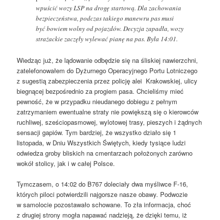
wpuścić wozy LSP na drogę startową. Dla zachowania
bezpieczeństwa, podczas takiego manewru pas musi
być bowiem wolny od pojazdów. Decyzja zapadła, wozy
strażackie zaczęły wylewać pianę na pas. Była 14:01.
Wiedząc już, że lądowanie odbędzie się na śliskiej nawierzchni,
zatelefonowałem do Dyżurnego Operacyjnego Portu Lotniczego
z sugestią zabezpieczenia przez policję alei Krakowskiej, ulicy
biegnącej bezpośrednio za progiem pasa. Chcieliśmy mieć
pewność, że w przypadku nieudanego dobiegu z pełnym
zatrzymaniem ewentualne straty nie powiększą się o kierowców
ruchliwej, sześciopasmowej, wylotowej trasy, pieszych i żądnych
sensacji gapiów. Tym bardziej, że wszystko działo się 1
listopada, w Dniu Wszystkich Świętych, kiedy tysiące ludzi
odwiedza groby bliskich na cmentarzach położonych zarówno
wokół stolicy, jak i w całej Polsce.
Tymczasem, o 14:02 do B767 doleciały dwa myśliwce F-16,
których piloci potwierdzili najgorsze nasze obawy. Podwozie
w samolocie pozostawało schowane. To zła informacja, choć
z drugiej strony mogła napawać nadzieją, że dzięki temu, iż