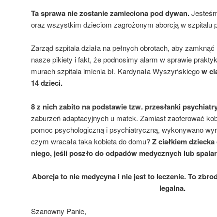
Ta sprawa nie zostanie zamieciona pod dywan.
Jesteśm
oraz wszystkim dzieciom zagrożonym aborcją w szpitalu pr
Zarząd szpitala działa na pełnych obrotach, aby zamknąć
nasze pikiety i fakt, że podnosimy alarm w sprawie prakt
murach szpitala imienia bł. Kardynała Wyszyńskiego
w ci
14 dzieci.
8 z nich zabito na podstawie tzw. przesłanki psychiatr
zaburzeń adaptacyjnych u matek. Zamiast zaoferować kobi
pomoc psychologiczną i psychiatryczną, wykonywano wyrok
czym wracała taka kobieta do domu?
Z ciałkiem dzieck
niego, jeśli poszło do odpadów medycznych lub spalar
Aborcja to nie medycyna i nie jest to leczenie. To zbro
legalna.
Szanowny Panie,