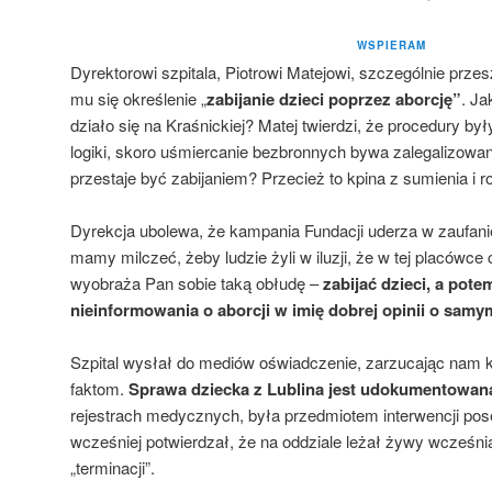
WSPIERAM
Dyrektorowi szpitala, Piotrowi Matejowi, szczególnie prz
mu się określenie „
zabijanie dzieci poprzez aborcję”
. Ja
działo się na Kraśnickiej? Matej twierdzi, że procedury by
logiki, skoro uśmiercanie bezbronnych bywa zalegalizowan
przestaje być zabijaniem? Przecież to kpina z sumienia i 
Dyrekcja ubolewa, że kampania Fundacji uderza w zaufanie
mamy milczeć, żeby ludzie żyli w iluzji, że w tej placówce
wyobraża Pan sobie taką obłudę –
zabijać dzieci, a pote
nieinformowania o aborcji w imię dobrej opinii o sam
Szpital wysłał do mediów oświadczenie, zarzucając nam
faktom.
Sprawa dziecka z Lublina jest udokumentowan
rejestrach medycznych, była przedmiotem interwencji posel
wcześniej potwierdzał, że na oddziale leżał żywy wcześnia
„terminacji”.