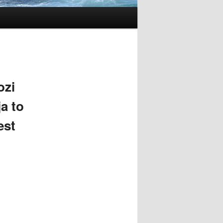
ozi
a to
est