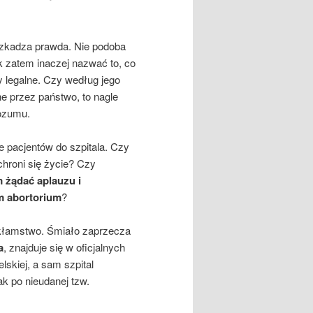
eszkadza prawda. Nie podoba
k zatem inaczej nazwać to, co
ły legalne. Czy według jego
e przez państwo, to nagle
rozumu.
 pacjentów do szpitala. Czy
 chroni się życie? Czy
m żądać aplauzu i
ym abortorium
?
 kłamstwo. Śmiało zaprzecza
a
, znajduje się w oficjalnych
skiej, a sam szpital
k po nieudanej tzw.