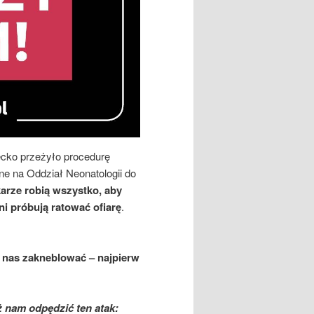
ecko przeżyło procedurę
ne na Oddział Neonatologii do
karze robią wszystko, aby
jni próbują ratować ofiarę
.
 nas zakneblować – najpierw
 nam odpędzić ten atak: