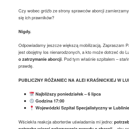
Czy wobec gróźb ze strony sprawców aborcji zamierzamy
się ich prawników?
Nigdy.
Odpowiadamy jeszcze większą mobilizacją. Zapraszam P
jest obojętny los nienarodzonych, a kto może dotrzeć do L
o zatrzymanie aborcji
. Pod tym właśnie szpitalem – sta
prawdę.
PUBLICZNY RÓŻANIEC NA ALEI KRAŚNICKIEJ W LUB
Najbliższy poniedziałek – 6 lipca
Godzina 17:00
Wojewódzki Szpital Specjalistyczny w Lublinie
Wściekła reakcja aborterów uświadamia mi jedno:
potrzeb
potrzeba więcej pokazywania prawdy o aborcji
– aby pr