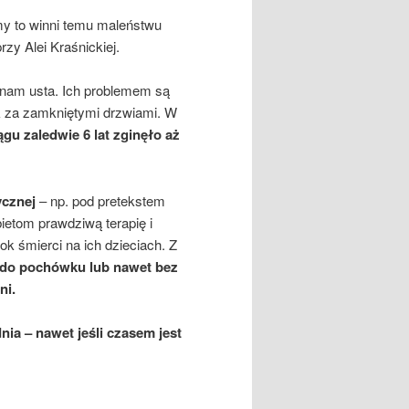
y to winni temu maleństwu
zy Alei Kraśnickiej.
 nam usta. Ich problemem są
yk za zamkniętymi drzwiami. W
ągu zaledwie 6 lat zginęło aż
ycznej
– np. pod pretekstem
etom prawdziwą terapię i
 śmierci na ich dzieciach. Z
a do pochówku lub nawet bez
ni.
dnia – nawet jeśli czasem jest