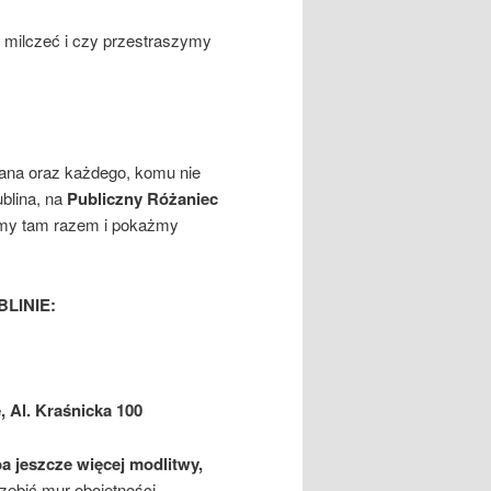
 milczeć i czy przestraszymy
ana oraz każdego, komu nie
ublina, na
Publiczny Różaniec
ńmy tam razem i pokażmy
LINIE:
, Al. Kraśnicka 100
a jeszcze więcej modlitwy,
zebić mur obojętności,