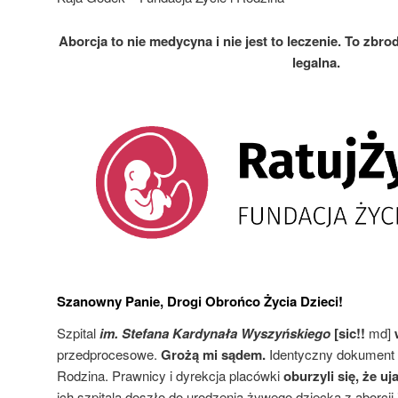
Aborcja to nie medycyna i nie jest to leczenie. To zbro
legalna.
Szanowny Panie, Drogi Obrońco Życia Dzieci!
Szpital
im. Stefana Kardynała Wyszyńskiego
[sic!!
md]
przedprocesowe.
Grożą mi sądem.
Identyczny dokument o
Rodzina. Prawnicy i dyrekcja placówki
oburzyli się, że u
ich szpitala doszło do urodzenia żywego dziecka z aborcji 