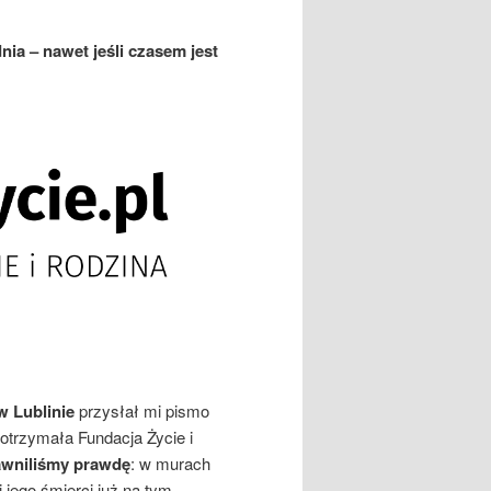
dnia – nawet jeśli czasem jest
w Lublinie
przysłał mi pismo
trzymała Fundacja Życie i
jawniliśmy prawdę
: w murach
i jego śmierci już na tym